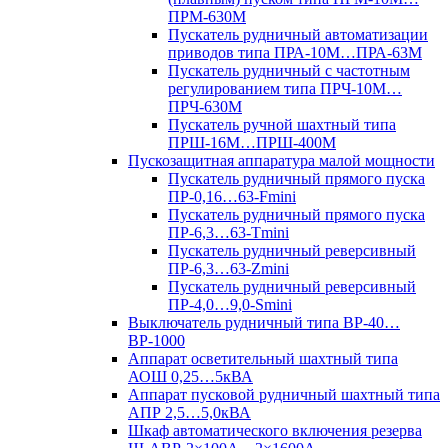
ПРМ-630М
Пускатель рудничный автоматизации
приводов типа ПРА-10М…ПРА-63М
Пускатель рудничный с частотным
регулированием типа ПРЧ-10М…
ПРЧ-630М
Пускатель ручной шахтный типа
ПРШ-16М…ПРШ-400М
Пускозащитная аппаратура малой мощности
Пускатель рудничный прямого пуска
ПР-0,16…63-Fmini
Пускатель рудничный прямого пуска
ПР-6,3…63-Tmini
Пускатель рудничный реверсивный
ПР-6,3…63-Zmini
Пускатель рудничный реверсивный
ПР-4,0…9,0-Smini
Выключатель рудничный типа ВР-40…
ВР-1000
Аппарат осветительный шахтный типа
АОШ 0,25…5кВА
Аппарат пусковой рудничный шахтный типа
АПР 2,5…5,0кВА
Шкаф автоматического включения резерва