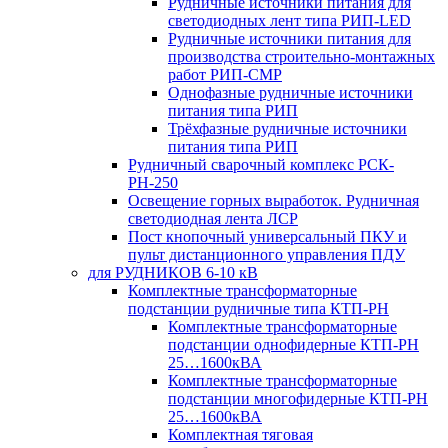
Рудничные источники питания для
светодиодных лент типа РИП-LED
Рудничные источники питания для
производства строительно-монтажных
работ РИП-СМР
Однофазные рудничные источники
питания типа РИП
Трёхфазные рудничные источники
питания типа РИП
Рудничный сварочный комплекс РСК-
РН-250
Освещение горных выработок. Рудничная
светодиодная лента ЛСР
Пост кнопочный универсальный ПКУ и
пульт дистанционного управления ПДУ
для РУДНИКОВ 6-10 кВ
Комплектные трансформаторные
подстанции рудничные типа КТП-РН
Комплектные трансформаторные
подстанции однофидерные КТП-РН
25…1600кВА
Комплектные трансформаторные
подстанции многофидерные КТП-РН
25…1600кВА
Комплектная тяговая