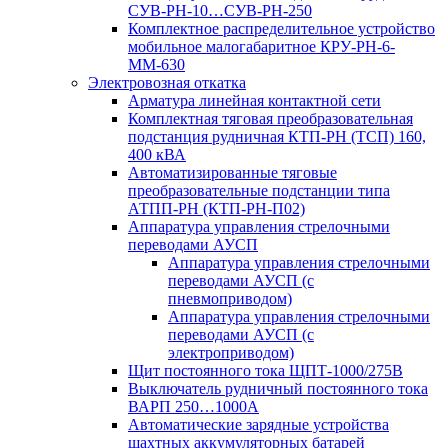
СУВ-РН-10…СУВ-РН-250
Комплектное распределительное устройство
мобильное малогабаритное КРУ-РН-6-
ММ-630
Электровозная откатка
Арматура линейная контактной сети
Комплектная тяговая преобразовательная
подстанция рудничная КТП-РН (ТСП) 160,
400 кВА
Автоматизированные тяговые
преобразовательные подстанции типа
АТПП-РН (КТП-РН-П02)
Аппаратура управления стрелочными
переводами АУСП
Аппаратура управления стрелочными
переводами АУСП (с
пневмоприводом)
Аппаратура управления стрелочными
переводами АУСП (с
электроприводом)
Щит постоянного тока ЩПТ-1000/275В
Выключатель рудничный постоянного тока
ВАРП 250…1000А
Автоматические зарядные устройства
шахтных аккумуляторных батарей