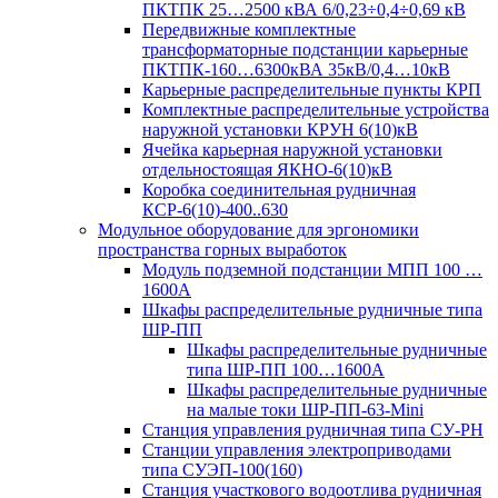
ПКТПК 25…2500 кВА 6/0,23÷0,4÷0,69 кВ
Передвижные комплектные
трансформаторные подстанции карьерные
ПКТПК-160…6300кВА 35кВ/0,4…10кВ
Карьерные распределительные пункты КРП
Комплектные распределительные устройства
наружной установки КРУН 6(10)кВ
Ячейка карьерная наружной установки
отдельностоящая ЯКНО-6(10)кВ
Коробка соединительная рудничная
КСР-6(10)-400..630
Модульное оборудование для эргономики
пространства горных выработок
Модуль подземной подстанции МПП 100 …
1600А
Шкафы распределительные рудничные типа
ШР-ПП
Шкафы распределительные рудничные
типа ШР-ПП 100…1600А
Шкафы распределительные рудничные
на малые токи ШР-ПП-63-Mini
Станция управления рудничная типа СУ-РН
Станции управления электроприводами
типа СУЭП-100(160)
Станция участкового водоотлива рудничная