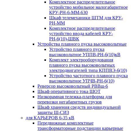
Комплектное распределительное
устройство мобильное малогабаритное
КРУ-РН-6-ММ-630
Шкаф телемеханики ШТМ для КРУ-
РН-ММ
Комплектное распределительное
устройство ввода кабелей КРУ-
РН-6(10)-ШВК
Устройства плавного пуска высоковольтные
Устройство плавного пуска
высоковольтное УППВ-РН-6(10)кВ
Комплект электрооборудования
плавного пуска высоковольтных
электродвигателей типа КППВЭ-6(10)
Устройство частотного плавного пуска
высоковольтное УПЧВ-РН-6(10)
Реверсор высоковольтный РВВш-6
Шкаф оперативного тока ШОТ
Низкорамная тележка-платформа для
перевозки негабаритных грузов
Шкаф хранения средств индивидуальной
защиты Ш-СИЗ
для КАРЬЕРОВ 6-35 кВ
Передвижные комплектные
трансформаторные подстанции карьерные