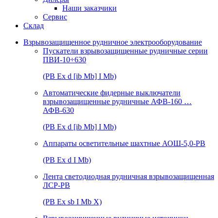
Наши заказчики
Сервис
Склад
Взрывозащищенное рудничное электрооборудование
Пускатели взрывозащищенные рудничные серии
ПВИ-10÷630
(РВ Ex d [ib Mb] I Mb)
Автоматические фидерные выключатели
взрывозащищенные рудничные АФВ-160 …
АФВ-630
(РВ Ex d [ib Mb] I Mb)
Аппараты осветительные шахтные АОШ-5,0-РВ
(РВ Ex d I Mb)
Лента светодиодная рудничная взрывозащищенная
ЛСР-РВ
(РВ Ex sb I Mb Х)