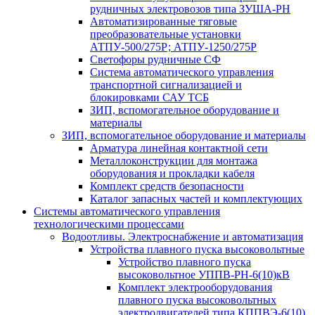
рудничных электровозов типа ЗУША-РН
Автоматизированные тяговые
преобразовательные установки
АТПУ-500/275Р; АТПУ-1250/275Р
Светофоры рудничные СФ
Система автоматического управления
транспортной сигнализацией и
блокировками САУ ТСБ
ЗИП, вспомогательное оборудование и
материалы
ЗИП, вспомогательное оборудование и материалы
Арматура линейная контактной сети
Металлоконструкции для монтажа
оборудования и прокладки кабеля
Комплект средств безопасности
Каталог запасных частей и комплектующих
Системы автоматического управления
технологическими процессами
Водоотливы. Электроснабжение и автоматизация
Устройства плавного пуска высоковольтные
Устройство плавного пуска
высоковольтное УППВ-РН-6(10)кВ
Комплект электрооборудования
плавного пуска высоковольтных
электродвигателей типа КППВЭ-6(10)