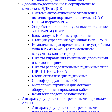
Дробильно-доставочные и сортировочные
комплексы ДДК и ДСК
Система автоматического управления
поточно-транспортными системами САУ
ПТС «Оператор РН»
Устройство плавного пуска высоковольтное
УППВ-РН-6(10)кВ
Блок-модули. Кабины управления.
Станция управления рудничная типа СУ-РН
Комплектные распределительные устройства
типа КРУ-РН-6-ВК (с применением
вакуумных контакторов)
Шкафы управления конусными дробилками
и маслостанциями
Шкафы распределительные рудничные типа
ШР-ПП 100…1600А
Блоки сигнализации рудничные
Светофоры рудничные СФ
Металлоконструкции для монтажа
оборудования и прокладки кабеля
Комплект средств безопасности
Аппаратура управления стрелочными переводами
АУСП
Аппаратура управления стрелочными