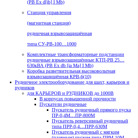
(РВ Ex d[ib] I Mb)
Станция управления
(магнитная станция)
рудничная взрывозащищённая
типа СУ-РВ-100…1000
Комплектные трансформаторные подстанции
рудничные взрывозащищённые КТП-РВ 25…
630кВА (РВ Ex db [ia Ma] I Mb)
Коробка разветвительная высоковольтная
взрывозащищённая КРВ-6(10)
Рудничное электрооборудование для шахт, карьеров и
рудников
для КАРЬЕРОВ и РУДНИКОВ до 1000В
В корпусах повышенной прочности
Пускатели рудничные
Пускатель рудничный прямого пуска
ПР-0,4М…ПР-800М
Пускатель реверсивный рудничный
типа ПРР-0,4…ПРР-630М
Пускатель рудничный с мягким
(плавным) пуском типа ПРМ-10М…