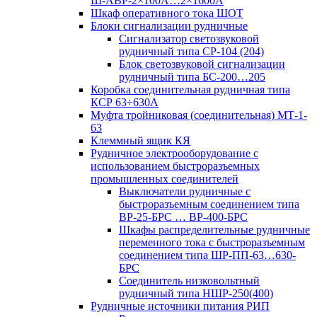
Ш-АВР-2×100А…2×1600А
Шкаф оперативного тока ШОТ
Блоки сигнализации рудничные
Сигнализатор светозвуковой
рудничный типа СР-104 (204)
Блок светозвуковой сигнализации
рудничный типа БС-200…205
Коробка соединительная рудничная типа
КСР 63÷630А
Муфта тройниковая (соединительная) МТ-1-
63
Клеммный ящик КЯ
Рудничное электрооборудование с
использованием быстроразъемных
промышленных соединителей
Выключатели рудничные с
быстроразъемным соединением типа
ВР-25-БРС … ВР-400-БРС
Шкафы распределительные рудничные
переменного тока с быстроразъемным
соединением типа ШР-ПП-63…630-
БРС
Соединитель низковольтный
рудничный типа НШР-250(400)
Рудничные источники питания РИП