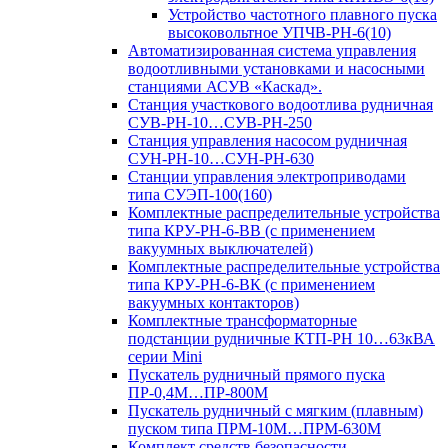
Устройство частотного плавного пуска
высоковольтное УПЧВ-РН-6(10)
Автоматизированная система управления
водоотливными установками и насосными
станциями АСУВ «Каскад».
Станция участкового водоотлива рудничная
СУВ-РН-10…СУВ-РН-250
Станция управления насосом рудничная
СУН-РН-10…СУН-РН-630
Станции управления электроприводами
типа СУЭП-100(160)
Комплектные распределительные устройства
типа КРУ-РН-6-ВВ (с применением
вакуумных выключателей)
Комплектные распределительные устройства
типа КРУ-РН-6-ВК (с применением
вакуумных контакторов)
Комплектные трансформаторные
подстанции рудничные КТП-РН 10…63кВА
серии Mini
Пускатель рудничный прямого пуска
ПР-0,4М…ПР-800М
Пускатель рудничный с мягким (плавным)
пуском типа ПРМ-10М…ПРМ-630М
Комплект средств безопасности