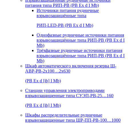
Взрывозащищенные рудничные источники
питания типа РИП-РВ (РВ Ex d I Mb)
Источники питания рудничные
взрывозащищённые типа
РИП-LED-РВ (РВ Ex d I Mb)
Однофазные рудничные источники питания
взрывозащищённые типа РИП-РВ (РВ Ex d I
Mb)
Трёхфазные рудничные источники питания
взрывозащищённые типа РИП-РВ (РВ Ex d I
Mb)
Шкаф автоматического включения резерва Ш-
АВР-РВ-2х100…2х630
(РВ Ex d [ib] I Mb)
Станции управления электроприводами
взрывозащищенные типа СУЭП-РВ-25…160
(РВ Ex d [ib] I Mb)
Шкафы распределительные рудничные
взрывозащищенные типа ШР-ПП-РВ-100…1000