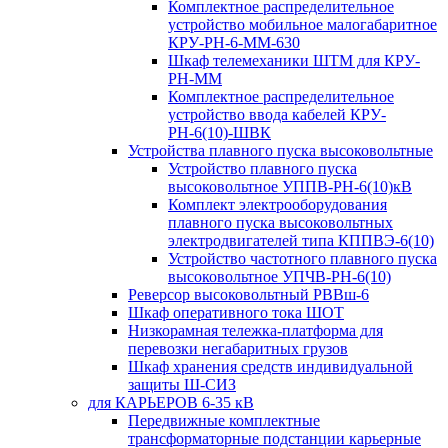
Комплектное распределительное
устройство мобильное малогабаритное
КРУ-РН-6-ММ-630
Шкаф телемеханики ШТМ для КРУ-
РН-ММ
Комплектное распределительное
устройство ввода кабелей КРУ-
РН-6(10)-ШВК
Устройства плавного пуска высоковольтные
Устройство плавного пуска
высоковольтное УППВ-РН-6(10)кВ
Комплект электрооборудования
плавного пуска высоковольтных
электродвигателей типа КППВЭ-6(10)
Устройство частотного плавного пуска
высоковольтное УПЧВ-РН-6(10)
Реверсор высоковольтный РВВш-6
Шкаф оперативного тока ШОТ
Низкорамная тележка-платформа для
перевозки негабаритных грузов
Шкаф хранения средств индивидуальной
защиты Ш-СИЗ
для КАРЬЕРОВ 6-35 кВ
Передвижные комплектные
трансформаторные подстанции карьерные