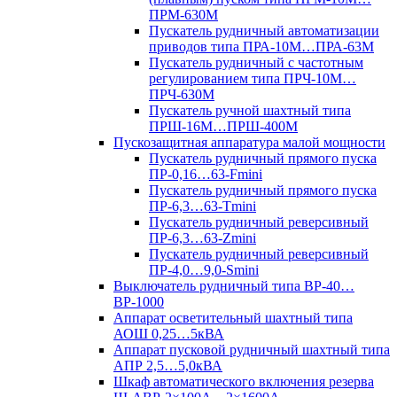
ПРМ-630М
Пускатель рудничный автоматизации
приводов типа ПРА-10М…ПРА-63М
Пускатель рудничный с частотным
регулированием типа ПРЧ-10М…
ПРЧ-630М
Пускатель ручной шахтный типа
ПРШ-16М…ПРШ-400М
Пускозащитная аппаратура малой мощности
Пускатель рудничный прямого пуска
ПР-0,16…63-Fmini
Пускатель рудничный прямого пуска
ПР-6,3…63-Tmini
Пускатель рудничный реверсивный
ПР-6,3…63-Zmini
Пускатель рудничный реверсивный
ПР-4,0…9,0-Smini
Выключатель рудничный типа ВР-40…
ВР-1000
Аппарат осветительный шахтный типа
АОШ 0,25…5кВА
Аппарат пусковой рудничный шахтный типа
АПР 2,5…5,0кВА
Шкаф автоматического включения резерва