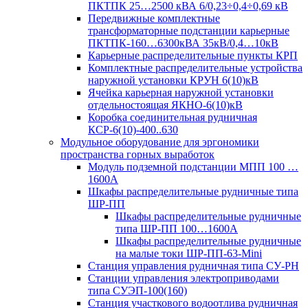
ПКТПК 25…2500 кВА 6/0,23÷0,4÷0,69 кВ
Передвижные комплектные
трансформаторные подстанции карьерные
ПКТПК-160…6300кВА 35кВ/0,4…10кВ
Карьерные распределительные пункты КРП
Комплектные распределительные устройства
наружной установки КРУН 6(10)кВ
Ячейка карьерная наружной установки
отдельностоящая ЯКНО-6(10)кВ
Коробка соединительная рудничная
КСР-6(10)-400..630
Модульное оборудование для эргономики
пространства горных выработок
Модуль подземной подстанции МПП 100 …
1600А
Шкафы распределительные рудничные типа
ШР-ПП
Шкафы распределительные рудничные
типа ШР-ПП 100…1600А
Шкафы распределительные рудничные
на малые токи ШР-ПП-63-Mini
Станция управления рудничная типа СУ-РН
Станции управления электроприводами
типа СУЭП-100(160)
Станция участкового водоотлива рудничная