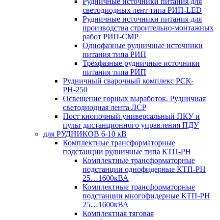
Рудничные источники питания для
светодиодных лент типа РИП-LED
Рудничные источники питания для
производства строительно-монтажных
работ РИП-СМР
Однофазные рудничные источники
питания типа РИП
Трёхфазные рудничные источники
питания типа РИП
Рудничный сварочный комплекс РСК-
РН-250
Освещение горных выработок. Рудничная
светодиодная лента ЛСР
Пост кнопочный универсальный ПКУ и
пульт дистанционного управления ПДУ
для РУДНИКОВ 6-10 кВ
Комплектные трансформаторные
подстанции рудничные типа КТП-РН
Комплектные трансформаторные
подстанции однофидерные КТП-РН
25…1600кВА
Комплектные трансформаторные
подстанции многофидерные КТП-РН
25…1600кВА
Комплектная тяговая