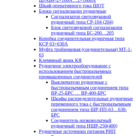
Ш-АВР-2×100А…2×1600А
Шкаф оперативного тока ШОТ
Блоки сигнализации рудничные
Сигнализатор светозвуковой
рудничный типа СР-104 (204)
Блок светозвуковой сигнализации
рудничный типа БС-200…205
Коробка соединительная рудничная типа
КСР 63÷630А
Муфта тройниковая (соединительная) МТ-1-
63
Клеммный ящик КЯ
Рудничное электрооборудование с
использованием быстроразъемных
промышленных соединителей
Выключатели рудничные с
быстроразъемным соединением типа
ВР-25-БРС … ВР-400-БРС
Шкафы распределительные рудничные
переменного тока с быстроразъемным
соединением типа ШР-ПП-63…630-
БРС
Соединитель низковольтный
рудничный типа НШР-250(400)
Рудничные источники питания РИП