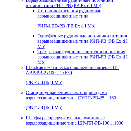
Взрывозащищенные рудничные источники
питания типа РИП-РВ (РВ Ex d I Mb)
Источники питания рудничные
взрывозащищённые типа
РИП-LED-РВ (РВ Ex d I Mb)
Однофазные рудничные источники питания
взрывозащищённые типа РИП-РВ (РВ Ex d I
Mb)
Трёхфазные рудничные источники питания
взрывозащищённые типа РИП-РВ (РВ Ex d I
Mb)
Шкаф автоматического включения резерва Ш-
АВР-РВ-2х100…2х630
(РВ Ex d [ib] I Mb)
Станции управления электроприводами
взрывозащищенные типа СУЭП-РВ-25…160
(РВ Ex d [ib] I Mb)
Шкафы распределительные рудничные
взрывозащищенные типа ШР-ПП-РВ-100…1000