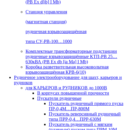
(РВ Ex d[ib] I Mb)
Станция управления
(магнитная станция)
рудничная взрывозащищённая
типа СУ-РВ-100…1000
Комплектные трансформаторные подстанции
рудничные взрывозащищённые КТП-РВ 25…
630кВА (РВ Ex db [ia Ma] I Mb)
Коробка разветвительная высоковольтная
взрывозащищённая КРВ-6(10)
Рудничное электрооборудование для шахт, карьеров и
рудников
для КАРЬЕРОВ и РУДНИКОВ до 1000В
В корпусах повышенной прочности
Пускатели рудничные
Пускатель рудничный прямого пуска
ПР-0,4М…ПР-800М
Пускатель реверсивный рудничный
типа ПРР-0,4…ПРР-630М
Пускатель рудничный с мягким
(плавным) пуском типа ПРМ-10М…