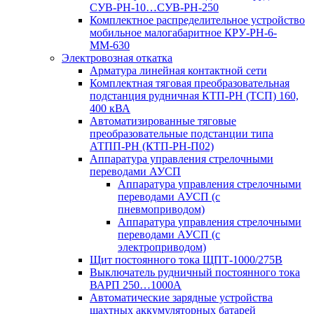
СУВ-РН-10…СУВ-РН-250
Комплектное распределительное устройство
мобильное малогабаритное КРУ-РН-6-
ММ-630
Электровозная откатка
Арматура линейная контактной сети
Комплектная тяговая преобразовательная
подстанция рудничная КТП-РН (ТСП) 160,
400 кВА
Автоматизированные тяговые
преобразовательные подстанции типа
АТПП-РН (КТП-РН-П02)
Аппаратура управления стрелочными
переводами АУСП
Аппаратура управления стрелочными
переводами АУСП (с
пневмоприводом)
Аппаратура управления стрелочными
переводами АУСП (с
электроприводом)
Щит постоянного тока ЩПТ-1000/275В
Выключатель рудничный постоянного тока
ВАРП 250…1000А
Автоматические зарядные устройства
шахтных аккумуляторных батарей