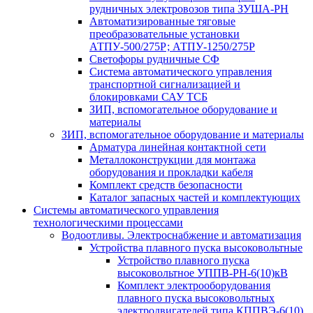
рудничных электровозов типа ЗУША-РН
Автоматизированные тяговые
преобразовательные установки
АТПУ-500/275Р; АТПУ-1250/275Р
Светофоры рудничные СФ
Система автоматического управления
транспортной сигнализацией и
блокировками САУ ТСБ
ЗИП, вспомогательное оборудование и
материалы
ЗИП, вспомогательное оборудование и материалы
Арматура линейная контактной сети
Металлоконструкции для монтажа
оборудования и прокладки кабеля
Комплект средств безопасности
Каталог запасных частей и комплектующих
Системы автоматического управления
технологическими процессами
Водоотливы. Электроснабжение и автоматизация
Устройства плавного пуска высоковольтные
Устройство плавного пуска
высоковольтное УППВ-РН-6(10)кВ
Комплект электрооборудования
плавного пуска высоковольтных
электродвигателей типа КППВЭ-6(10)