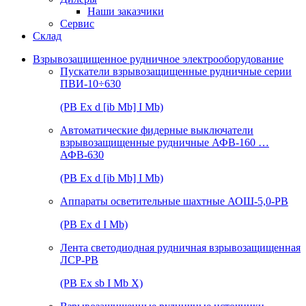
Наши заказчики
Сервис
Склад
Взрывозащищенное рудничное электрооборудование
Пускатели взрывозащищенные рудничные серии
ПВИ-10÷630
(РВ Ex d [ib Mb] I Mb)
Автоматические фидерные выключатели
взрывозащищенные рудничные АФВ-160 …
АФВ-630
(РВ Ex d [ib Mb] I Mb)
Аппараты осветительные шахтные АОШ-5,0-РВ
(РВ Ex d I Mb)
Лента светодиодная рудничная взрывозащищенная
ЛСР-РВ
(РВ Ex sb I Mb Х)