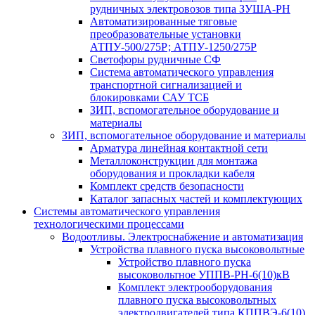
рудничных электровозов типа ЗУША-РН
Автоматизированные тяговые
преобразовательные установки
АТПУ-500/275Р; АТПУ-1250/275Р
Светофоры рудничные СФ
Система автоматического управления
транспортной сигнализацией и
блокировками САУ ТСБ
ЗИП, вспомогательное оборудование и
материалы
ЗИП, вспомогательное оборудование и материалы
Арматура линейная контактной сети
Металлоконструкции для монтажа
оборудования и прокладки кабеля
Комплект средств безопасности
Каталог запасных частей и комплектующих
Системы автоматического управления
технологическими процессами
Водоотливы. Электроснабжение и автоматизация
Устройства плавного пуска высоковольтные
Устройство плавного пуска
высоковольтное УППВ-РН-6(10)кВ
Комплект электрооборудования
плавного пуска высоковольтных
электродвигателей типа КППВЭ-6(10)