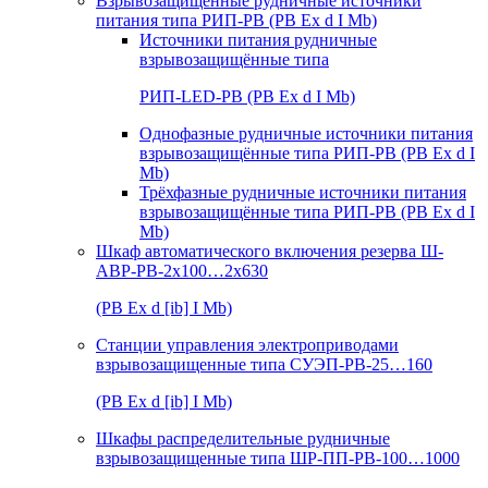
Взрывозащищенные рудничные источники
питания типа РИП-РВ (РВ Ex d I Mb)
Источники питания рудничные
взрывозащищённые типа
РИП-LED-РВ (РВ Ex d I Mb)
Однофазные рудничные источники питания
взрывозащищённые типа РИП-РВ (РВ Ex d I
Mb)
Трёхфазные рудничные источники питания
взрывозащищённые типа РИП-РВ (РВ Ex d I
Mb)
Шкаф автоматического включения резерва Ш-
АВР-РВ-2х100…2х630
(РВ Ex d [ib] I Mb)
Станции управления электроприводами
взрывозащищенные типа СУЭП-РВ-25…160
(РВ Ex d [ib] I Mb)
Шкафы распределительные рудничные
взрывозащищенные типа ШР-ПП-РВ-100…1000