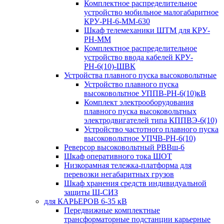
Комплектное распределительное
устройство мобильное малогабаритное
КРУ-РН-6-ММ-630
Шкаф телемеханики ШТМ для КРУ-
РН-ММ
Комплектное распределительное
устройство ввода кабелей КРУ-
РН-6(10)-ШВК
Устройства плавного пуска высоковольтные
Устройство плавного пуска
высоковольтное УППВ-РН-6(10)кВ
Комплект электрооборудования
плавного пуска высоковольтных
электродвигателей типа КППВЭ-6(10)
Устройство частотного плавного пуска
высоковольтное УПЧВ-РН-6(10)
Реверсор высоковольтный РВВш-6
Шкаф оперативного тока ШОТ
Низкорамная тележка-платформа для
перевозки негабаритных грузов
Шкаф хранения средств индивидуальной
защиты Ш-СИЗ
для КАРЬЕРОВ 6-35 кВ
Передвижные комплектные
трансформаторные подстанции карьерные