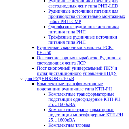
Рудничные источники питания для
светодиодных лент типа РИП-LED
Рудничные источники питания для
производства строительно-монтажных
работ РИП-СМР
Однофазные рудничные источники
питания типа РИП
Трёхфазные рудничные источники
питания типа РИП
Рудничный сварочный комплекс РСК-
РН-250
Освещение горных выработок. Рудничная
светодиодная лента ЛСР
Пост кнопочный универсальный ПКУ и
пульт дистанционного управления ПДУ
для РУДНИКОВ 6-10 кВ
Комплектные трансформаторные
подстанции рудничные типа КТП-РН
Комплектные трансформаторные
подстанции однофидерные КТП-РН
25…1600кВА
Комплектные трансформаторные
подстанции многофидерные КТП-РН
25…1600кВА
Комплектная тяговая