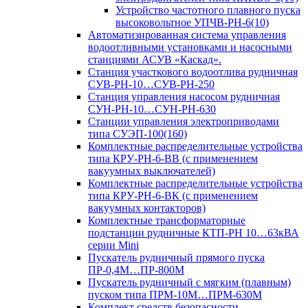
Устройство частотного плавного пуска
высоковольтное УПЧВ-РН-6(10)
Автоматизированная система управления
водоотливными установками и насосными
станциями АСУВ «Каскад».
Станция участкового водоотлива рудничная
СУВ-РН-10…СУВ-РН-250
Станция управления насосом рудничная
СУН-РН-10…СУН-РН-630
Станции управления электроприводами
типа СУЭП-100(160)
Комплектные распределительные устройства
типа КРУ-РН-6-ВВ (с применением
вакуумных выключателей)
Комплектные распределительные устройства
типа КРУ-РН-6-ВК (с применением
вакуумных контакторов)
Комплектные трансформаторные
подстанции рудничные КТП-РН 10…63кВА
серии Mini
Пускатель рудничный прямого пуска
ПР-0,4М…ПР-800М
Пускатель рудничный с мягким (плавным)
пуском типа ПРМ-10М…ПРМ-630М
Комплект средств безопасности