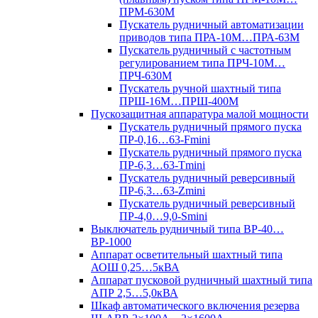
ПРМ-630М
Пускатель рудничный автоматизации
приводов типа ПРА-10М…ПРА-63М
Пускатель рудничный с частотным
регулированием типа ПРЧ-10М…
ПРЧ-630М
Пускатель ручной шахтный типа
ПРШ-16М…ПРШ-400М
Пускозащитная аппаратура малой мощности
Пускатель рудничный прямого пуска
ПР-0,16…63-Fmini
Пускатель рудничный прямого пуска
ПР-6,3…63-Tmini
Пускатель рудничный реверсивный
ПР-6,3…63-Zmini
Пускатель рудничный реверсивный
ПР-4,0…9,0-Smini
Выключатель рудничный типа ВР-40…
ВР-1000
Аппарат осветительный шахтный типа
АОШ 0,25…5кВА
Аппарат пусковой рудничный шахтный типа
АПР 2,5…5,0кВА
Шкаф автоматического включения резерва