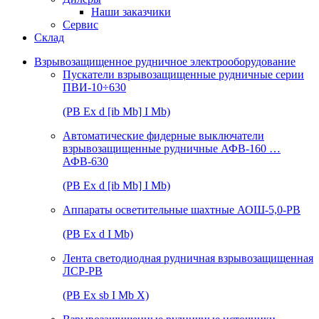
Наши заказчики
Сервис
Склад
Взрывозащищенное рудничное электрооборудование
Пускатели взрывозащищенные рудничные серии
ПВИ-10÷630
(РВ Ex d [ib Mb] I Mb)
Автоматические фидерные выключатели
взрывозащищенные рудничные АФВ-160 …
АФВ-630
(РВ Ex d [ib Mb] I Mb)
Аппараты осветительные шахтные АОШ-5,0-РВ
(РВ Ex d I Mb)
Лента светодиодная рудничная взрывозащищенная
ЛСР-РВ
(РВ Ex sb I Mb Х)