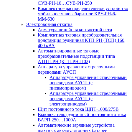
СУВ-РН-10…СУВ-РН-250
Комплектное распределительное устройство
мобильное малогабаритное КРУ-РН-6-
ММ-630
Электровозная откатка
Арматура линейная контактной сети
Комплектная тяговая преобразовательная
подстанция рудничная КТП-РН (ТСП) 160,
400 кВА
Автоматизированные тяговые
преобразовательные подстанции типа
АТПП-РН (КТП-РН-П02)
Аппаратура управления стрелочными
переводами АУСП
Аппаратура управления стрелочными
переводами АУСП (с
пневмоприводом)
Аппаратура управления стрелочными
переводами АУСП (с
электроприводом)
Щит постоянного тока ЩПТ-1000/275В
Выключатель рудничный постоянного тока
ВАРП 250…1000А
Автоматические зарядные устройства
шахтных аккумуляторных батарей