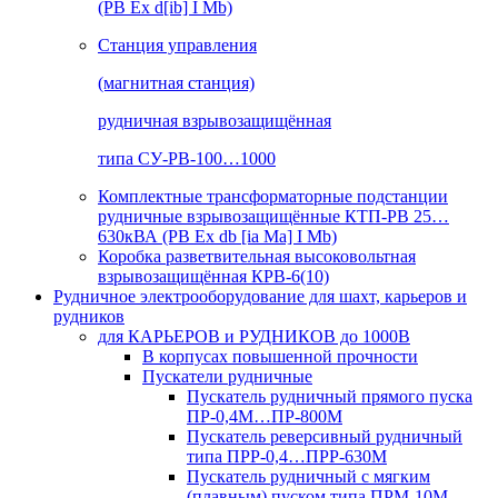
(РВ Ex d[ib] I Mb)
Станция управления
(магнитная станция)
рудничная взрывозащищённая
типа СУ-РВ-100…1000
Комплектные трансформаторные подстанции
рудничные взрывозащищённые КТП-РВ 25…
630кВА (РВ Ex db [ia Ma] I Mb)
Коробка разветвительная высоковольтная
взрывозащищённая КРВ-6(10)
Рудничное электрооборудование для шахт, карьеров и
рудников
для КАРЬЕРОВ и РУДНИКОВ до 1000В
В корпусах повышенной прочности
Пускатели рудничные
Пускатель рудничный прямого пуска
ПР-0,4М…ПР-800М
Пускатель реверсивный рудничный
типа ПРР-0,4…ПРР-630М
Пускатель рудничный с мягким
(плавным) пуском типа ПРМ-10М…