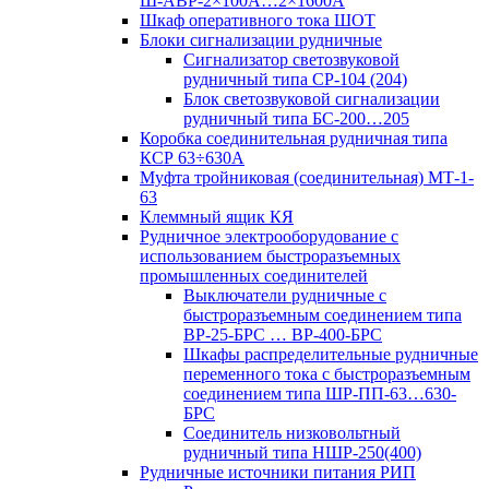
Ш-АВР-2×100А…2×1600А
Шкаф оперативного тока ШОТ
Блоки сигнализации рудничные
Сигнализатор светозвуковой
рудничный типа СР-104 (204)
Блок светозвуковой сигнализации
рудничный типа БС-200…205
Коробка соединительная рудничная типа
КСР 63÷630А
Муфта тройниковая (соединительная) МТ-1-
63
Клеммный ящик КЯ
Рудничное электрооборудование с
использованием быстроразъемных
промышленных соединителей
Выключатели рудничные с
быстроразъемным соединением типа
ВР-25-БРС … ВР-400-БРС
Шкафы распределительные рудничные
переменного тока с быстроразъемным
соединением типа ШР-ПП-63…630-
БРС
Соединитель низковольтный
рудничный типа НШР-250(400)
Рудничные источники питания РИП