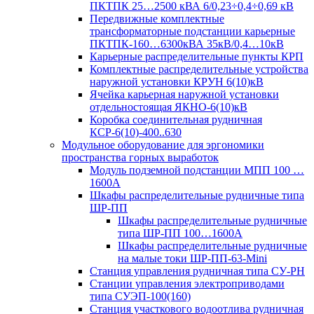
ПКТПК 25…2500 кВА 6/0,23÷0,4÷0,69 кВ
Передвижные комплектные
трансформаторные подстанции карьерные
ПКТПК-160…6300кВА 35кВ/0,4…10кВ
Карьерные распределительные пункты КРП
Комплектные распределительные устройства
наружной установки КРУН 6(10)кВ
Ячейка карьерная наружной установки
отдельностоящая ЯКНО-6(10)кВ
Коробка соединительная рудничная
КСР-6(10)-400..630
Модульное оборудование для эргономики
пространства горных выработок
Модуль подземной подстанции МПП 100 …
1600А
Шкафы распределительные рудничные типа
ШР-ПП
Шкафы распределительные рудничные
типа ШР-ПП 100…1600А
Шкафы распределительные рудничные
на малые токи ШР-ПП-63-Mini
Станция управления рудничная типа СУ-РН
Станции управления электроприводами
типа СУЭП-100(160)
Станция участкового водоотлива рудничная