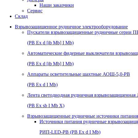
Наши заказчики
Сервис
Склад
Взрывозащищенное рудничное электрооборудование
Пускатели взрывозащищенные рудничные серии П
(РВ Ex d [ib Mb] I Mb)
Автоматические фидерные выключатели взрывоз
(РВ Ex d [ib Mb] I Mb)
Аппараты осветительные шахтные АОШ-5,0-РВ
(РВ Ex d I Mb)
Лента светодиодная рудничная взрывозащищенная
(РВ Ex sb I Mb Х)
Взрывозащищенные рудничные источники питания 
Источники питания рудничные взрывозащищ
РИП-LED-РВ (РВ Ex d I Mb)