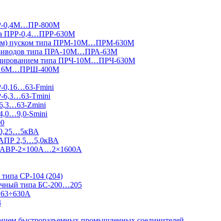
ПР-0,4М…ПР-800М
па ПРР-0,4…ПРР-630М
вным) пуском типа ПРМ-10М…ПРМ-630М
приводов типа ПРА-10М…ПРА-63М
гулированием типа ПРЧ-10М…ПРЧ-630М
Ш-16М…ПРШ-400М
Р-0,16…63-Fmini
Р-6,3…63-Tmini
6,3…63-Zmini
4,0…9,0-Smini
00
 0,25…5кВА
 АПР 2,5…5,0кВА
 Ш-АВР-2×100А…2×1600А
типа СР-104 (204)
ничный типа БС-200…205
 63÷630А
3
ванием быстроразъемных промышленных соединителей