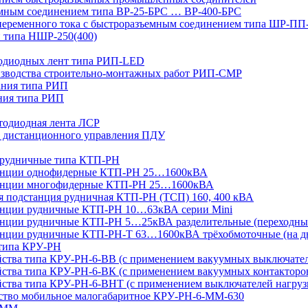
мным соединением типа ВР-25-БРС … ВР-400-БРС
переменного тока с быстроразъемным соединением типа ШР-П
 типа НШР-250(400)
тодиодных лент типа РИП-LED
изводства строительно-монтажных работ РИП-СМР
ания типа РИП
ния типа РИП
тодиодная лента ЛСР
 дистанционного управления ПДУ
 рудничные типа КТП-РН
танции однофидерные КТП-РН 25…1600кВА
танции многофидерные КТП-РН 25…1600кВА
ая подстанция рудничная КТП-РН (ТСП) 160, 400 кВА
анции рудничные КТП-РН 10…63кВА серии Mini
анции рудничные КТП-РН 5…25кВА разделительные (переходны
нции рудничные КТП-РН-Т 63…1600кВА трёхобмоточные (на дв
 типа КРУ-РН
йства типа КРУ-РН-6-ВВ (с применением вакуумных выключате
ства типа КРУ-РН-6-ВК (с применением вакуумных контакторо
йства типа КРУ-РН-6-ВНТ (с применением выключателей нагруз
йство мобильное малогабаритное КРУ-РН-6-ММ-630