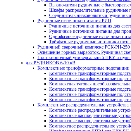
Выключатели рудничные с быстроразъе
Шкафы распределительные рудничные 
Соединитель низковольтный рудничный
Рудничные источники питания РИП
Рудничные источники питания для све
Рудничные источники питания для про
Однофазные рудничные источники пит
Трёхфазные рудничные источники пита
Рудничный сварочный комплекс РСК-РН-250
Освещение горных выработок. Рудничная све
Пост кнопочный универсальный ПКУ и пульт
для РУДНИКОВ 6-10 кВ
Комплектные трансформаторные подстанции
Комплектные трансформаторные подс
Комплектные трансформаторные подс
Комплектная тяговая преобразовательн
Комплектные трансформаторные подст
Комплектные трансформаторные подст
Комплектные трансформаторные подста
Комплектные распределительные устройства
Комплектные распределительные устро
Комплектные распределительные устрой
Комплектные распределительные устро
Комплектное распределительное устро