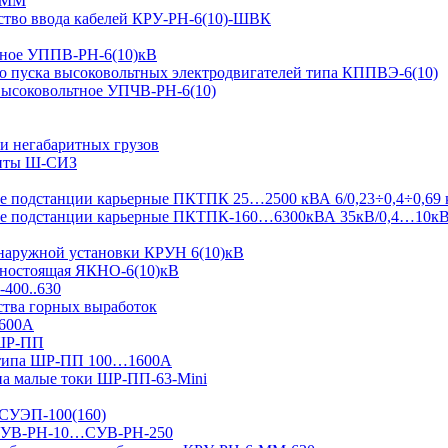
-ММ
ство ввода кабелей КРУ-РН-6(10)-ШВК
ьтное УППВ-РН-6(10)кВ
о пуска высоковольтных электродвигателей типа КППВЭ-6(10)
 высоковольтное УПЧВ-РН-6(10)
и негабаритных грузов
щиты Ш-СИЗ
 подстанции карьерные ПКТПК 25…2500 кВА 6/0,23÷0,4÷0,69 
ые подстанции карьерные ПКТПК-160…6300кВА 35кВ/0,4…10к
 наружной установки КРУН 6(10)кВ
ьностоящая ЯКНО-6(10)кВ
-400..630
ства горных выработок
1600А
 ШР-ПП
 типа ШР-ПП 100…1600А
а малые токи ШР-ПП-63-Mini
 СУЭП-100(160)
я СУВ-РН-10…СУВ-РН-250