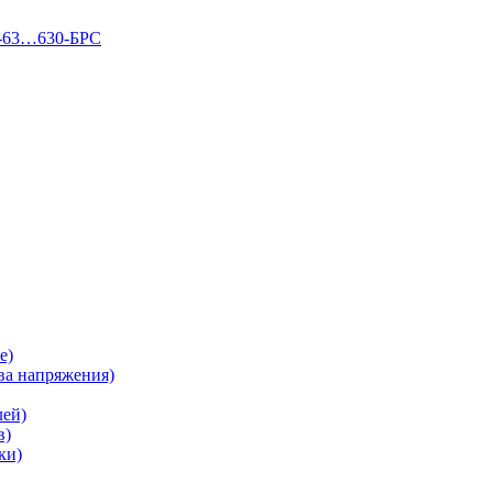
П-63…630-БРС
е)
а напряжения)
лей)
в)
ки)