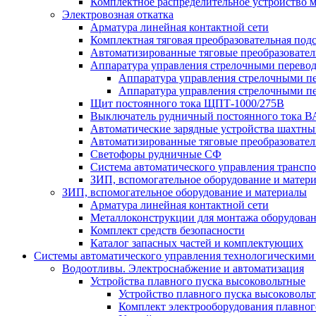
Комплектное распределительное устройство
Электровозная откатка
Арматура линейная контактной сети
Комплектная тяговая преобразовательная по
Автоматизированные тяговые преобразовате
Аппаратура управления стрелочными перев
Аппаратура управления стрелочными п
Аппаратура управления стрелочными п
Щит постоянного тока ЩПТ-1000/275В
Выключатель рудничный постоянного тока
Автоматические зарядные устройства шахтн
Автоматизированные тяговые преобразовате
Светофоры рудничные СФ
Система автоматического управления трансп
ЗИП, вспомогательное оборудование и матер
ЗИП, вспомогательное оборудование и материалы
Арматура линейная контактной сети
Металлоконструкции для монтажа оборудован
Комплект средств безопасности
Каталог запасных частей и комплектующих
Системы автоматического управления технологическими
Водоотливы. Электроснабжение и автоматизация
Устройства плавного пуска высоковольтные
Устройство плавного пуска высоковол
Комплект электрооборудования плавног