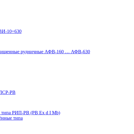
ВИ-10÷630
ащищенные рудничные АФВ-160 … АФВ-630
 ЛСР-РВ
типа РИП-РВ (РВ Ex d I Mb)
ённые типа