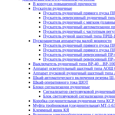
В корпусах повышенной прочности
Пускатели рудничные
Пускатель рудничный прямого пуска 
Пускатель реверсивный рудничный ти
Пускатель рудничный с мягким (пла
Пускатель рудничный автоматизации 
Пускатель рудничный с частотным ре
Пускатель ручной шахтный типа ПР
Пускозащитная аппаратура малой мощности
Пускатель рудничный прямого пуска П
Пускатель рудничный прямого пуска П
Пускатель рудничный реверсивный ПР-
Пускатель рудничный реверсивный ПР-
Выключатель рудничный типа ВР-40…ВР-10
Аппарат осветительный шахтный типа АОШ
Аппарат пусковой рудничный шахтный типа
Шкаф автоматического включения резерва
Шкаф оперативного тока ШОТ
Блоки сигнализации рудничные
Сигнализатор светозвуковой рудничный 
Блок светозвуковой сигнализации руд
Коробка соединительная рудничная типа КСР
Муфта тройниковая (соединительная) МТ-1-6
Клеммный ящик КЯ
Рудничное электрооборудование с использо