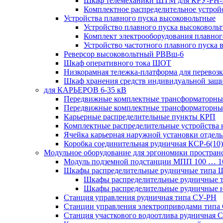
Шкаф телемеханики ШТМ для КРУ-РН
Комплектное распределительное устрой
Устройства плавного пуска высоковольтные
Устройство плавного пуска высоковол
Комплект электрооборудования плавног
Устройство частотного плавного пуска
Реверсор высоковольтный РВВш-6
Шкаф оперативного тока ШОТ
Низкорамная тележка-платформа для перевозк
Шкаф хранения средств индивидуальной за
для КАРЬЕРОВ 6-35 кВ
Передвижные комплектные трансформаторные
Передвижные комплектные трансформаторн
Карьерные распределительные пункты КРП
Комплектные распределительные устройства
Ячейка карьерная наружной установки отдел
Коробка соединительная рудничная КСР-6(10)
Модульное оборудование для эргономики простран
Модуль подземной подстанции МПП 100 … 
Шкафы распределительные рудничные типа
Шкафы распределительные рудничные
Шкафы распределительные рудничные н
Станция управления рудничная типа СУ-РН
Станции управления электроприводами типа
Станция участкового водоотлива руднична