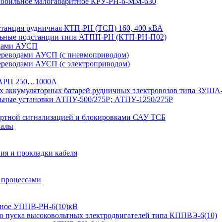
 мобильное малогабаритное КРУ-РН-6-ММ-630
дстанция рудничная КТП-РН (ТСП) 160, 400 кВА
льные подстанции типа АТПП-РН (КТП-РН-П02)
одами АУСП
ереводами АУСП (с пневмоприводом)
ереводами АУСП (с электроприводом)
 ВАРП 250…1000А
ых аккумуляторных батарей рудничных электровозов типа ЗУША
льные установки АТПУ-500/275Р; АТПУ-1250/275Р
ортной сигнализацией и блокировками САУ ТСБ
иалы
ия и прокладки кабеля
 процессами
ьтное УППВ-РН-6(10)кВ
о пуска высоковольтных электродвигателей типа КППВЭ-6(10)