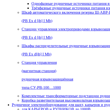
Однофазные рудничные источники питания в
Трёхфазные рудничные источники питания в
Шкаф автоматического включения резерва Ш-АВР
(РВ Ex d [ib] I Mb)
Станции управления электроприводами взрывоз
(РВ Ex d [ib] I Mb)
Шкафы распределительные рудничные взрывозащ
(РВ Ex d[ib] I Mb)
Станция управления
(магнитная станция)
рудничная взрывозащищённая
типа СУ-РВ-100…1000
Комплектные трансформаторные подстанции рудни
Коробка разветвительная высоковольтная взрывоз
Рудничное электрооборудование для шахт, карьеров и ру
для КАРЬЕРОВ и РУДНИКОВ до 1000В