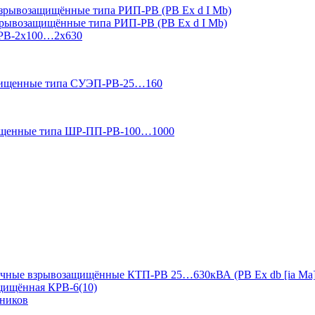
зрывозащищённые типа РИП-РВ (РВ Ex d I Mb)
зрывозащищённые типа РИП-РВ (РВ Ex d I Mb)
-РВ-2х100…2х630
ащищенные типа СУЭП-РВ-25…160
ищенные типа ШР-ПП-РВ-100…1000
чные взрывозащищённые КТП-РВ 25…630кВА (РВ Ex db [ia Ma]
ащищённая КРВ-6(10)
дников