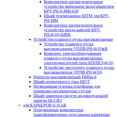
Комплектное распределительное
устройство мобильное малогабаритное
КРУ-РН-6-ММ-630
Шкаф телемеханики ШТМ для КРУ-
РН-ММ
Комплектное распределительное
устройство ввода кабелей КРУ-
РН-6(10)-ШВК
Устройства плавного пуска высоковольтные
Устройство плавного пуска
высоковольтное УППВ-РН-6(10)кВ
Комплект электрооборудования
плавного пуска высоковольтных
электродвигателей типа КППВЭ-6(10)
Устройство частотного плавного пуска
высоковольтное УПЧВ-РН-6(10)
Реверсор высоковольтный РВВш-6
Шкаф оперативного тока ШОТ
Низкорамная тележка-платформа для
перевозки негабаритных грузов
Шкаф хранения средств индивидуальной
защиты Ш-СИЗ
для КАРЬЕРОВ 6-35 кВ
Передвижные комплектные
трансформаторные подстанции карьерные