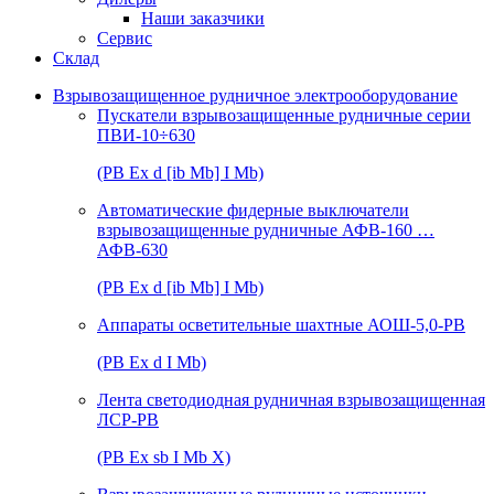
Наши заказчики
Сервис
Склад
Взрывозащищенное рудничное электрооборудование
Пускатели взрывозащищенные рудничные серии
ПВИ-10÷630
(РВ Ex d [ib Mb] I Mb)
Автоматические фидерные выключатели
взрывозащищенные рудничные АФВ-160 …
АФВ-630
(РВ Ex d [ib Mb] I Mb)
Аппараты осветительные шахтные АОШ-5,0-РВ
(РВ Ex d I Mb)
Лента светодиодная рудничная взрывозащищенная
ЛСР-РВ
(РВ Ex sb I Mb Х)