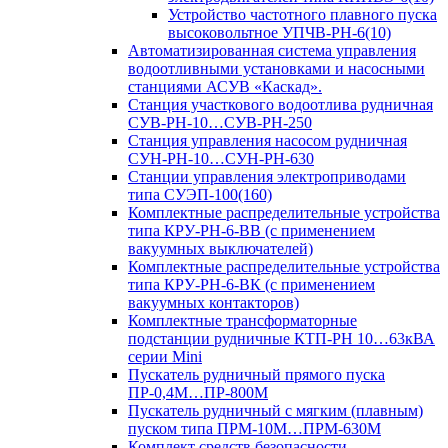
Устройство частотного плавного пуска
высоковольтное УПЧВ-РН-6(10)
Автоматизированная система управления
водоотливными установками и насосными
станциями АСУВ «Каскад».
Станция участкового водоотлива рудничная
СУВ-РН-10…СУВ-РН-250
Станция управления насосом рудничная
СУН-РН-10…СУН-РН-630
Станции управления электроприводами
типа СУЭП-100(160)
Комплектные распределительные устройства
типа КРУ-РН-6-ВВ (с применением
вакуумных выключателей)
Комплектные распределительные устройства
типа КРУ-РН-6-ВК (с применением
вакуумных контакторов)
Комплектные трансформаторные
подстанции рудничные КТП-РН 10…63кВА
серии Mini
Пускатель рудничный прямого пуска
ПР-0,4М…ПР-800М
Пускатель рудничный с мягким (плавным)
пуском типа ПРМ-10М…ПРМ-630М
Комплект средств безопасности