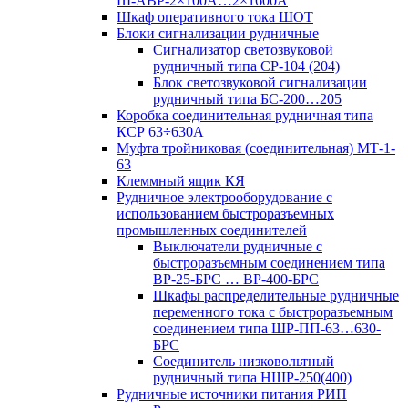
Ш-АВР-2×100А…2×1600А
Шкаф оперативного тока ШОТ
Блоки сигнализации рудничные
Сигнализатор светозвуковой
рудничный типа СР-104 (204)
Блок светозвуковой сигнализации
рудничный типа БС-200…205
Коробка соединительная рудничная типа
КСР 63÷630А
Муфта тройниковая (соединительная) МТ-1-
63
Клеммный ящик КЯ
Рудничное электрооборудование с
использованием быстроразъемных
промышленных соединителей
Выключатели рудничные с
быстроразъемным соединением типа
ВР-25-БРС … ВР-400-БРС
Шкафы распределительные рудничные
переменного тока с быстроразъемным
соединением типа ШР-ПП-63…630-
БРС
Соединитель низковольтный
рудничный типа НШР-250(400)
Рудничные источники питания РИП