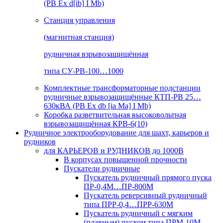
(РВ Ex d[ib] I Mb)
Станция управления
(магнитная станция)
рудничная взрывозащищённая
типа СУ-РВ-100…1000
Комплектные трансформаторные подстанции
рудничные взрывозащищённые КТП-РВ 25…
630кВА (РВ Ex db [ia Ma] I Mb)
Коробка разветвительная высоковольтная
взрывозащищённая КРВ-6(10)
Рудничное электрооборудование для шахт, карьеров и
рудников
для КАРЬЕРОВ и РУДНИКОВ до 1000В
В корпусах повышенной прочности
Пускатели рудничные
Пускатель рудничный прямого пуска
ПР-0,4М…ПР-800М
Пускатель реверсивный рудничный
типа ПРР-0,4…ПРР-630М
Пускатель рудничный с мягким
(плавным) пуском типа ПРМ-10М…