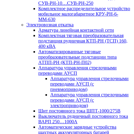
СУВ-РН-10…СУВ-РН-250
Комплектное распределительное устройство
мобильное малогабаритное КРУ-РН-6-
ММ-630
Электровозная откатка
Арматура линейная контактной сети
Комплектная тяговая преобразовательная
подстанция рудничная КТП-РН (ТСП) 160,
400 кВА
Автоматизированные тяговые
преобразовательные подстанции типа
АТПП-РН (КТП-РН-П02)
Аппаратура управления стрелочными
переводами АУСП
Аппаратура управления стрелочными
переводами АУСП (с
пневмоприводом)
Аппаратура управления стрелочными
переводами АУСП (с
электроприводом)
Щит постоянного тока ЩПТ-1000/275В
Выключатель рудничный постоянного тока
ВАРП 250…1000А
Автоматические зарядные устройства
шахтных аккумуляторных батарей