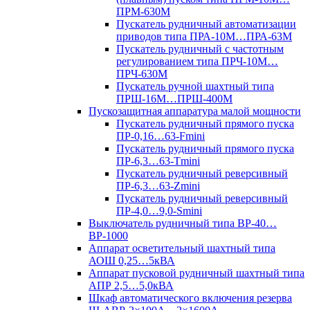
ПРМ-630М
Пускатель рудничный автоматизации
приводов типа ПРА-10М…ПРА-63М
Пускатель рудничный с частотным
регулированием типа ПРЧ-10М…
ПРЧ-630М
Пускатель ручной шахтный типа
ПРШ-16М…ПРШ-400М
Пускозащитная аппаратура малой мощности
Пускатель рудничный прямого пуска
ПР-0,16…63-Fmini
Пускатель рудничный прямого пуска
ПР-6,3…63-Tmini
Пускатель рудничный реверсивный
ПР-6,3…63-Zmini
Пускатель рудничный реверсивный
ПР-4,0…9,0-Smini
Выключатель рудничный типа ВР-40…
ВР-1000
Аппарат осветительный шахтный типа
АОШ 0,25…5кВА
Аппарат пусковой рудничный шахтный типа
АПР 2,5…5,0кВА
Шкаф автоматического включения резерва