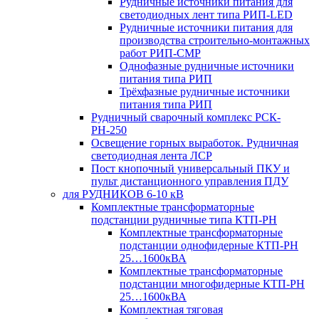
Рудничные источники питания для
светодиодных лент типа РИП-LED
Рудничные источники питания для
производства строительно-монтажных
работ РИП-СМР
Однофазные рудничные источники
питания типа РИП
Трёхфазные рудничные источники
питания типа РИП
Рудничный сварочный комплекс РСК-
РН-250
Освещение горных выработок. Рудничная
светодиодная лента ЛСР
Пост кнопочный универсальный ПКУ и
пульт дистанционного управления ПДУ
для РУДНИКОВ 6-10 кВ
Комплектные трансформаторные
подстанции рудничные типа КТП-РН
Комплектные трансформаторные
подстанции однофидерные КТП-РН
25…1600кВА
Комплектные трансформаторные
подстанции многофидерные КТП-РН
25…1600кВА
Комплектная тяговая