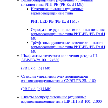
Взрывозащищенные рудничные источники
питания типа РИП-РВ (РВ Ex d I Mb)
Источники питания рудничные
взрывозащищённые типа
РИП-LED-РВ (РВ Ex d I Mb)
Однофазные рудничные источники питания
взрывозащищённые типа РИП-РВ (РВ Ex d I
Mb)
Трёхфазные рудничные источники питания
взрывозащищённые типа РИП-РВ (РВ Ex d I
Mb)
Шкаф автоматического включения резерва Ш-
АВР-РВ-2х100…2х630
(РВ Ex d [ib] I Mb)
Станции управления электроприводами
взрывозащищенные типа СУЭП-РВ-25…160
(РВ Ex d [ib] I Mb)
Шкафы распределительные рудничные
взрывозащищенные типа ШР-ПП-РВ-100…1000