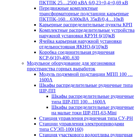
ПКТПК 25…2500 кВА 6/0,23÷0,4÷0,69 кВ
Передвижные комплектные
трансформаторные подстанции карьерные
ПКТПК-160…6300кВА 35кВ/0,4…10кВ
Карьерные распределительные пункты КРП
Комплектные распределительные устройства
наружной установки КРУН 6(10)кВ
Ячейка карьерная наружной установки
отдельностоящая ЯКНО-6(10)кВ
Коробка соединительная рудничная
КСР-6(10)-400..630
Модульное оборудование для эргономики
пространства горных выработок
Модуль подземной подстанции МПП 100 …
1600А
Шкафы распределительные рудничные типа
ШР-ПП
Шкафы распределительные рудничные
типа ШР-ПП 100…1600А
Шкафы распределительные рудничные
на малые токи ШР-ПП-63-Mini
Станция управления рудничная типа СУ-РН
Станции управления электроприводами
типа СУЭП-100(160)
Станция участкового водоотлива рудничная