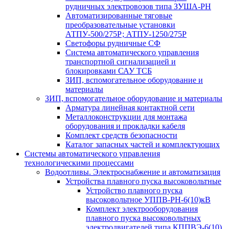
рудничных электровозов типа ЗУША-РН
Автоматизированные тяговые
преобразовательные установки
АТПУ-500/275Р; АТПУ-1250/275Р
Светофоры рудничные СФ
Система автоматического управления
транспортной сигнализацией и
блокировками САУ ТСБ
ЗИП, вспомогательное оборудование и
материалы
ЗИП, вспомогательное оборудование и материалы
Арматура линейная контактной сети
Металлоконструкции для монтажа
оборудования и прокладки кабеля
Комплект средств безопасности
Каталог запасных частей и комплектующих
Системы автоматического управления
технологическими процессами
Водоотливы. Электроснабжение и автоматизация
Устройства плавного пуска высоковольтные
Устройство плавного пуска
высоковольтное УППВ-РН-6(10)кВ
Комплект электрооборудования
плавного пуска высоковольтных
электродвигателей типа КППВЭ-6(10)