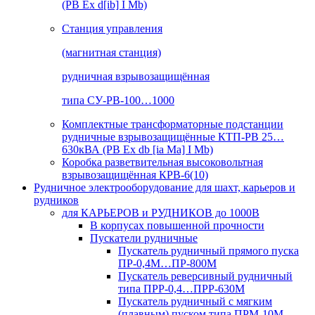
(РВ Ex d[ib] I Mb)
Станция управления
(магнитная станция)
рудничная взрывозащищённая
типа СУ-РВ-100…1000
Комплектные трансформаторные подстанции
рудничные взрывозащищённые КТП-РВ 25…
630кВА (РВ Ex db [ia Ma] I Mb)
Коробка разветвительная высоковольтная
взрывозащищённая КРВ-6(10)
Рудничное электрооборудование для шахт, карьеров и
рудников
для КАРЬЕРОВ и РУДНИКОВ до 1000В
В корпусах повышенной прочности
Пускатели рудничные
Пускатель рудничный прямого пуска
ПР-0,4М…ПР-800М
Пускатель реверсивный рудничный
типа ПРР-0,4…ПРР-630М
Пускатель рудничный с мягким
(плавным) пуском типа ПРМ-10М…