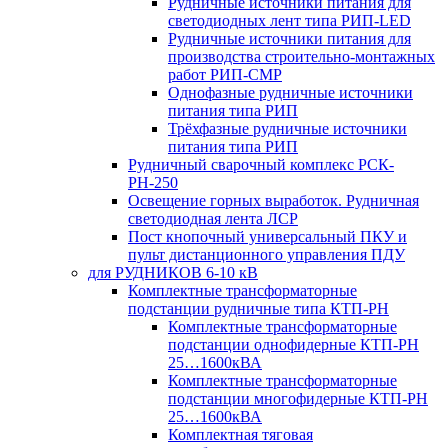
Рудничные источники питания для
светодиодных лент типа РИП-LED
Рудничные источники питания для
производства строительно-монтажных
работ РИП-СМР
Однофазные рудничные источники
питания типа РИП
Трёхфазные рудничные источники
питания типа РИП
Рудничный сварочный комплекс РСК-
РН-250
Освещение горных выработок. Рудничная
светодиодная лента ЛСР
Пост кнопочный универсальный ПКУ и
пульт дистанционного управления ПДУ
для РУДНИКОВ 6-10 кВ
Комплектные трансформаторные
подстанции рудничные типа КТП-РН
Комплектные трансформаторные
подстанции однофидерные КТП-РН
25…1600кВА
Комплектные трансформаторные
подстанции многофидерные КТП-РН
25…1600кВА
Комплектная тяговая