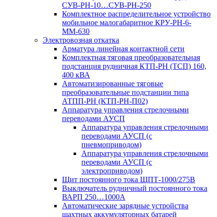
СУВ-РН-10…СУВ-РН-250
Комплектное распределительное устройство
мобильное малогабаритное КРУ-РН-6-
ММ-630
Электровозная откатка
Арматура линейная контактной сети
Комплектная тяговая преобразовательная
подстанция рудничная КТП-РН (ТСП) 160,
400 кВА
Автоматизированные тяговые
преобразовательные подстанции типа
АТПП-РН (КТП-РН-П02)
Аппаратура управления стрелочными
переводами АУСП
Аппаратура управления стрелочными
переводами АУСП (с
пневмоприводом)
Аппаратура управления стрелочными
переводами АУСП (с
электроприводом)
Щит постоянного тока ЩПТ-1000/275В
Выключатель рудничный постоянного тока
ВАРП 250…1000А
Автоматические зарядные устройства
шахтных аккумуляторных батарей