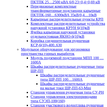
ПКТПК 25…2500 кВА 6/0,23÷0,4÷0,69 кВ
Передвижные комплектные
трансформаторные подстанции карьерные
ПКТПК-160…6300кВА 35кВ/0,4…10кВ
Карьерные распределительные пункты КРП
Комплектные распределительные устройства
наружной установки КРУН 6(10)кВ
Ячейка карьерная наружной установки
отдельностоящая ЯКНО-6(10)кВ
Коробка соединительная рудничная
КСР-6(10)-400..630
Модульное оборудование для эргономики
пространства горных выработок
Модуль подземной подстанции МПП 100 …
1600А
Шкафы распределительные рудничные типа
ШР-ПП
Шкафы распределительные рудничные
типа ШР-ПП 100…1600А
Шкафы распределительные рудничные
на малые токи ШР-ПП-63-Mini
Станция управления рудничная типа СУ-РН
Станции управления электроприводами
типа СУЭП-100(160)
Станция участкового водоотлива рудничная