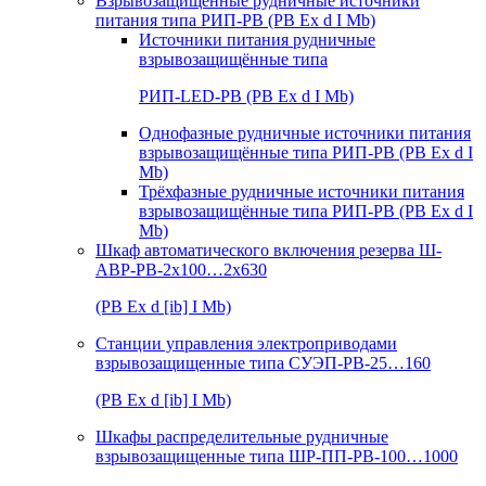
Взрывозащищенные рудничные источники
питания типа РИП-РВ (РВ Ex d I Mb)
Источники питания рудничные
взрывозащищённые типа
РИП-LED-РВ (РВ Ex d I Mb)
Однофазные рудничные источники питания
взрывозащищённые типа РИП-РВ (РВ Ex d I
Mb)
Трёхфазные рудничные источники питания
взрывозащищённые типа РИП-РВ (РВ Ex d I
Mb)
Шкаф автоматического включения резерва Ш-
АВР-РВ-2х100…2х630
(РВ Ex d [ib] I Mb)
Станции управления электроприводами
взрывозащищенные типа СУЭП-РВ-25…160
(РВ Ex d [ib] I Mb)
Шкафы распределительные рудничные
взрывозащищенные типа ШР-ПП-РВ-100…1000