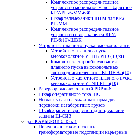
Комплектное распределительное
устройство мобильное малогабаритное
КРУ-РН-6-ММ-630
Шкаф телемеханики ШТМ для КРУ-
РН-ММ
Комплектное распределительное
устройство ввода кабелей КРУ-
РН-6(10)-ШВК
Устройства плавного пуска высоковольтные
Устройство плавного пуска
высоковольтное УППВ-РН-6(10)кВ
Комплект электрооборудования
плавного пуска высоковольтных
электродвигателей типа КППВЭ-6(10)
Устройство частотного плавного пуска
высоковольтное УПЧВ-РН-6(10)
Реверсор высоковольтный РВВш-6
Шкаф оперативного тока ШОТ
Низкорамная тележка-платформа для
перевозки негабаритных грузов
Шкаф хранения средств индивидуальной
защиты Ш-СИЗ
для КАРЬЕРОВ 6-35 кВ
Передвижные комплектные
трансформаторные подстанции карьерные