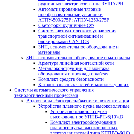
рудничных электровозов типа ЗУША-РН
Автоматизированные тяговые
преобразовательные установки
АТПУ-500/275Р; АТПУ-1250/275Р
Светофоры рудничные СФ
Система автоматического управления
транспортной сигнализацией и
блокировками САУ ТСБ
ЗИП, вспомогательное оборудование и
материалы
ЗИП, вспомогательное оборудование и материалы
Арматура линейная контактной сети
Металлоконструкции для монтажа
оборудования и прокладки кабеля
Комплект средств безопасности
Каталог запасных частей и комплектующих
Системы автоматического управления
технологическими процессами
Водоотливы. Электроснабжение и автоматизация
Устройства плавного пуска высоковольтные
Устройство плавного пуска
высоковольтное УППВ-РН-6(10)кВ
Комплект электрооборудования
плавного пуска высоковольтных
электродвигателей типа КППВЭ-6(10)