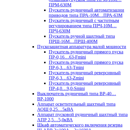
ПРМ-630М
Пускатель рудничный автоматизации
приводов типа ПРА-10М…ПРА-63М
Пускатель рудничный с частотным
регулированием типа ПРЧ-10М…
ПРЧ-630М
Пускатель ручной шахтный типа
ПРШ-16М…ПРШ-400М
Пускозащитная аппаратура малой мощности
Пускатель рудничный прямого пуска
ПР-0,16…63-Fmini
Пускатель рудничный прямого пуска
ПР-6,3…63-Tmini
Пускатель рудничный реверсивный
ПР-6,3…63-Zmini
Пускатель рудничный реверсивный
ПР-4,0…9,0-Smini
Выключатель рудничный типа ВР-40…
ВР-1000
Аппарат осветительный шахтный типа
АОШ 0,25…5кВА
Аппарат пусковой рудничный шахтный типа
АПР 2,5…5,0кВА
Шкаф автоматического включения резерва