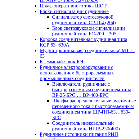
Ш-АВР-2×100А…2×1600А
Шкаф оперативного тока ШОТ
Блоки сигнализации рудничные
Сигнализатор светозвуковой
рудничный типа СР-104 (204)
Блок светозвуковой сигнализации
рудничный типа БС-200…205
Коробка соединительная рудничная типа
КСР 63÷630А
Муфта тройниковая (соединительная) МТ-1-
63
Клеммный ящик КЯ
Рудничное электрооборудование с
использованием быстроразъемных
промышленных соединителей
Выключатели рудничные с
быстроразъемным соединением типа
ВР-25-БРС … ВР-400-БРС
Шкафы распределительные рудничные
переменного тока с быстроразъемным
соединением типа ШР-ПП-63…630-
БРС
Соединитель низковольтный
рудничный типа НШР-250(400)
Рудничные источники питания РИП