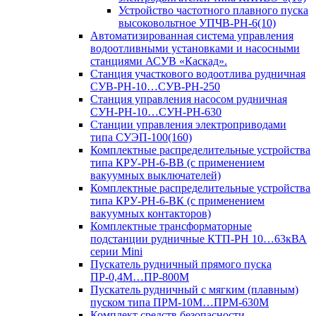
Устройство частотного плавного пуска
высоковольтное УПЧВ-РН-6(10)
Автоматизированная система управления
водоотливными установками и насосными
станциями АСУВ «Каскад».
Станция участкового водоотлива рудничная
СУВ-РН-10…СУВ-РН-250
Станция управления насосом рудничная
СУН-РН-10…СУН-РН-630
Станции управления электроприводами
типа СУЭП-100(160)
Комплектные распределительные устройства
типа КРУ-РН-6-ВВ (с применением
вакуумных выключателей)
Комплектные распределительные устройства
типа КРУ-РН-6-ВК (с применением
вакуумных контакторов)
Комплектные трансформаторные
подстанции рудничные КТП-РН 10…63кВА
серии Mini
Пускатель рудничный прямого пуска
ПР-0,4М…ПР-800М
Пускатель рудничный с мягким (плавным)
пуском типа ПРМ-10М…ПРМ-630М
Комплект средств безопасности