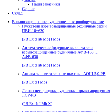
Наши заказчики
Сервис
Склад
Взрывозащищенное рудничное электрооборудование
Пускатели взрывозащищенные рудничные серии
ПВИ-10÷630
(РВ Ex d [ib Mb] I Mb)
Автоматические фидерные выключатели
взрывозащищенные рудничные АФВ-160 …
АФВ-630
(РВ Ex d [ib Mb] I Mb)
Аппараты осветительные шахтные АОШ-5,0-РВ
(РВ Ex d I Mb)
Лента светодиодная рудничная взрывозащищенная
ЛСР-РВ
(РВ Ex sb I Mb Х)