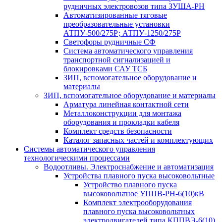
рудничных электровозов типа ЗУША-РН
Автоматизированные тяговые
преобразовательные установки
АТПУ-500/275Р; АТПУ-1250/275Р
Светофоры рудничные СФ
Система автоматического управления
транспортной сигнализацией и
блокировками САУ ТСБ
ЗИП, вспомогательное оборудование и
материалы
ЗИП, вспомогательное оборудование и материалы
Арматура линейная контактной сети
Металлоконструкции для монтажа
оборудования и прокладки кабеля
Комплект средств безопасности
Каталог запасных частей и комплектующих
Системы автоматического управления
технологическими процессами
Водоотливы. Электроснабжение и автоматизация
Устройства плавного пуска высоковольтные
Устройство плавного пуска
высоковольтное УППВ-РН-6(10)кВ
Комплект электрооборудования
плавного пуска высоковольтных
электродвигателей типа КППВЭ-6(10)