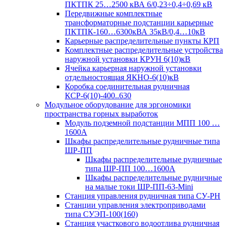
ПКТПК 25…2500 кВА 6/0,23÷0,4÷0,69 кВ
Передвижные комплектные
трансформаторные подстанции карьерные
ПКТПК-160…6300кВА 35кВ/0,4…10кВ
Карьерные распределительные пункты КРП
Комплектные распределительные устройства
наружной установки КРУН 6(10)кВ
Ячейка карьерная наружной установки
отдельностоящая ЯКНО-6(10)кВ
Коробка соединительная рудничная
КСР-6(10)-400..630
Модульное оборудование для эргономики
пространства горных выработок
Модуль подземной подстанции МПП 100 …
1600А
Шкафы распределительные рудничные типа
ШР-ПП
Шкафы распределительные рудничные
типа ШР-ПП 100…1600А
Шкафы распределительные рудничные
на малые токи ШР-ПП-63-Mini
Станция управления рудничная типа СУ-РН
Станции управления электроприводами
типа СУЭП-100(160)
Станция участкового водоотлива рудничная