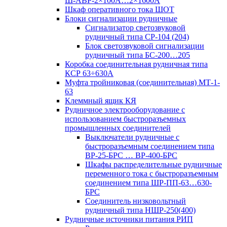
Ш-АВР-2×100А…2×1600А
Шкаф оперативного тока ШОТ
Блоки сигнализации рудничные
Сигнализатор светозвуковой
рудничный типа СР-104 (204)
Блок светозвуковой сигнализации
рудничный типа БС-200…205
Коробка соединительная рудничная типа
КСР 63÷630А
Муфта тройниковая (соединительная) МТ-1-
63
Клеммный ящик КЯ
Рудничное электрооборудование с
использованием быстроразъемных
промышленных соединителей
Выключатели рудничные с
быстроразъемным соединением типа
ВР-25-БРС … ВР-400-БРС
Шкафы распределительные рудничные
переменного тока с быстроразъемным
соединением типа ШР-ПП-63…630-
БРС
Соединитель низковольтный
рудничный типа НШР-250(400)
Рудничные источники питания РИП