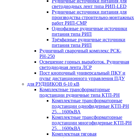
Рудничные источники питания для
светодиодных лент типа РИП-LED
Рудничные источники питания для
производства строительно-монтажных
работ РИП-СМР
Однофазные рудничные источники
питания типа РИП
Трёхфазные рудничные источники
питания типа РИП
Рудничный сварочный комплекс РСК-
РН-250
Освещение горных выработок. Рудничная
светодиодная лента ЛСР
Пост кнопочный универсальный ПКУ и
пульт дистанционного управления ПДУ
для РУДНИКОВ 6-10 кВ
Комплектные трансформаторные
подстанции рудничные типа КТП-РН
Комплектные трансформаторные
подстанции однофидерные КТП-РН
25…1600кВА
Комплектные трансформаторные
подстанции многофидерные КТП-РН
25…1600кВА
Комплектная тяговая