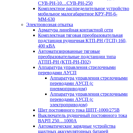
СУВ-РН-10…СУВ-РН-250
Комплектное распределительное устройство
мобильное малогабаритное КРУ-РН-6-
ММ-630
Электровозная откатка
Арматура линейная контактной сети
Комплектная тяговая преобразовательная
подстанция рудничная КТП-РН (ТСП) 160,
400 кВА
Автоматизированные тяговые
преобразовательные подстанции типа
АТПП-РН (КТП-РН-П02)
Аппаратура управления стрелочными
переводами АУСП
Аппаратура управления стрелочными
переводами АУСП (с
пневмоприводом)
Аппаратура управления стрелочными
переводами АУСП (с
электроприводом)
Щит постоянного тока ЩПТ-1000/275В
Выключатель рудничный постоянного тока
ВАРП 250…1000А
Автоматические зарядные устройства
шахтных аккумуляторных батарей