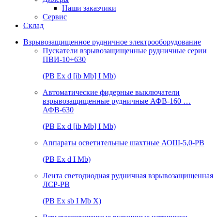
Наши заказчики
Сервис
Склад
Взрывозащищенное рудничное электрооборудование
Пускатели взрывозащищенные рудничные серии
ПВИ-10÷630
(РВ Ex d [ib Mb] I Mb)
Автоматические фидерные выключатели
взрывозащищенные рудничные АФВ-160 …
АФВ-630
(РВ Ex d [ib Mb] I Mb)
Аппараты осветительные шахтные АОШ-5,0-РВ
(РВ Ex d I Mb)
Лента светодиодная рудничная взрывозащищенная
ЛСР-РВ
(РВ Ex sb I Mb Х)