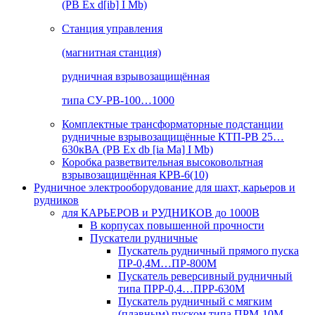
(РВ Ex d[ib] I Mb)
Станция управления
(магнитная станция)
рудничная взрывозащищённая
типа СУ-РВ-100…1000
Комплектные трансформаторные подстанции
рудничные взрывозащищённые КТП-РВ 25…
630кВА (РВ Ex db [ia Ma] I Mb)
Коробка разветвительная высоковольтная
взрывозащищённая КРВ-6(10)
Рудничное электрооборудование для шахт, карьеров и
рудников
для КАРЬЕРОВ и РУДНИКОВ до 1000В
В корпусах повышенной прочности
Пускатели рудничные
Пускатель рудничный прямого пуска
ПР-0,4М…ПР-800М
Пускатель реверсивный рудничный
типа ПРР-0,4…ПРР-630М
Пускатель рудничный с мягким
(плавным) пуском типа ПРМ-10М…