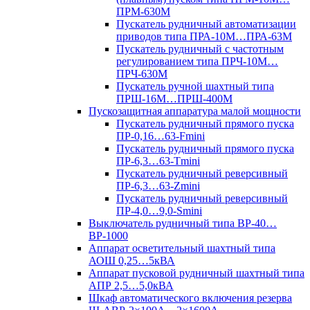
ПРМ-630М
Пускатель рудничный автоматизации
приводов типа ПРА-10М…ПРА-63М
Пускатель рудничный с частотным
регулированием типа ПРЧ-10М…
ПРЧ-630М
Пускатель ручной шахтный типа
ПРШ-16М…ПРШ-400М
Пускозащитная аппаратура малой мощности
Пускатель рудничный прямого пуска
ПР-0,16…63-Fmini
Пускатель рудничный прямого пуска
ПР-6,3…63-Tmini
Пускатель рудничный реверсивный
ПР-6,3…63-Zmini
Пускатель рудничный реверсивный
ПР-4,0…9,0-Smini
Выключатель рудничный типа ВР-40…
ВР-1000
Аппарат осветительный шахтный типа
АОШ 0,25…5кВА
Аппарат пусковой рудничный шахтный типа
АПР 2,5…5,0кВА
Шкаф автоматического включения резерва