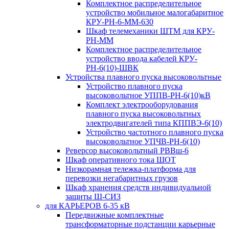
Комплектное распределительное
устройство мобильное малогабаритное
КРУ-РН-6-ММ-630
Шкаф телемеханики ШТМ для КРУ-
РН-ММ
Комплектное распределительное
устройство ввода кабелей КРУ-
РН-6(10)-ШВК
Устройства плавного пуска высоковольтные
Устройство плавного пуска
высоковольтное УППВ-РН-6(10)кВ
Комплект электрооборудования
плавного пуска высоковольтных
электродвигателей типа КППВЭ-6(10)
Устройство частотного плавного пуска
высоковольтное УПЧВ-РН-6(10)
Реверсор высоковольтный РВВш-6
Шкаф оперативного тока ШОТ
Низкорамная тележка-платформа для
перевозки негабаритных грузов
Шкаф хранения средств индивидуальной
защиты Ш-СИЗ
для КАРЬЕРОВ 6-35 кВ
Передвижные комплектные
трансформаторные подстанции карьерные