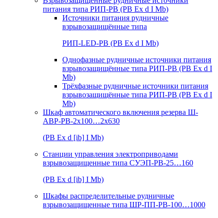
Взрывозащищенные рудничные источники
питания типа РИП-РВ (РВ Ex d I Mb)
Источники питания рудничные
взрывозащищённые типа
РИП-LED-РВ (РВ Ex d I Mb)
Однофазные рудничные источники питания
взрывозащищённые типа РИП-РВ (РВ Ex d I
Mb)
Трёхфазные рудничные источники питания
взрывозащищённые типа РИП-РВ (РВ Ex d I
Mb)
Шкаф автоматического включения резерва Ш-
АВР-РВ-2х100…2х630
(РВ Ex d [ib] I Mb)
Станции управления электроприводами
взрывозащищенные типа СУЭП-РВ-25…160
(РВ Ex d [ib] I Mb)
Шкафы распределительные рудничные
взрывозащищенные типа ШР-ПП-РВ-100…1000