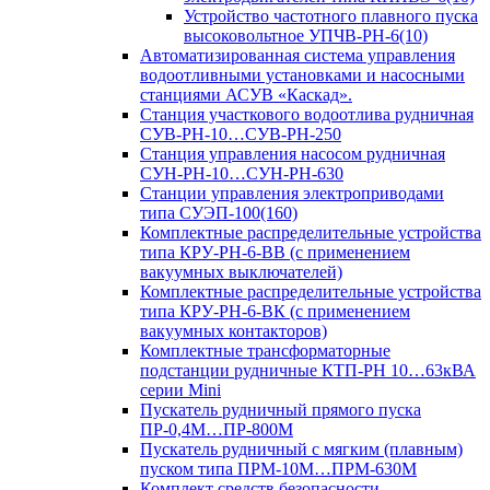
Устройство частотного плавного пуска
высоковольтное УПЧВ-РН-6(10)
Автоматизированная система управления
водоотливными установками и насосными
станциями АСУВ «Каскад».
Станция участкового водоотлива рудничная
СУВ-РН-10…СУВ-РН-250
Станция управления насосом рудничная
СУН-РН-10…СУН-РН-630
Станции управления электроприводами
типа СУЭП-100(160)
Комплектные распределительные устройства
типа КРУ-РН-6-ВВ (с применением
вакуумных выключателей)
Комплектные распределительные устройства
типа КРУ-РН-6-ВК (с применением
вакуумных контакторов)
Комплектные трансформаторные
подстанции рудничные КТП-РН 10…63кВА
серии Mini
Пускатель рудничный прямого пуска
ПР-0,4М…ПР-800М
Пускатель рудничный с мягким (плавным)
пуском типа ПРМ-10М…ПРМ-630М
Комплект средств безопасности