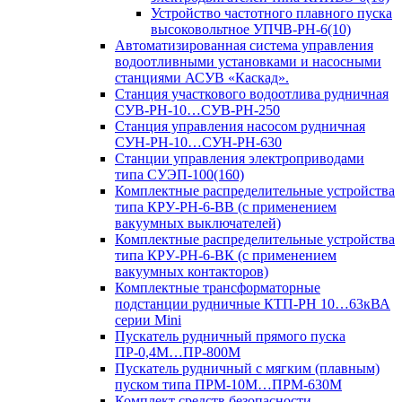
Устройство частотного плавного пуска
высоковольтное УПЧВ-РН-6(10)
Автоматизированная система управления
водоотливными установками и насосными
станциями АСУВ «Каскад».
Станция участкового водоотлива рудничная
СУВ-РН-10…СУВ-РН-250
Станция управления насосом рудничная
СУН-РН-10…СУН-РН-630
Станции управления электроприводами
типа СУЭП-100(160)
Комплектные распределительные устройства
типа КРУ-РН-6-ВВ (с применением
вакуумных выключателей)
Комплектные распределительные устройства
типа КРУ-РН-6-ВК (с применением
вакуумных контакторов)
Комплектные трансформаторные
подстанции рудничные КТП-РН 10…63кВА
серии Mini
Пускатель рудничный прямого пуска
ПР-0,4М…ПР-800М
Пускатель рудничный с мягким (плавным)
пуском типа ПРМ-10М…ПРМ-630М
Комплект средств безопасности