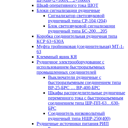
Ш-АВР-2×100А…2×1600А
Шкаф оперативного тока ШОТ
Блоки сигнализации рудничные
Сигнализатор светозвуковой
рудничный типа СР-104 (204)
Блок светозвуковой сигнализации
рудничный типа БС-200…205
Коробка соединительная рудничная типа
КСР 63÷630А
Муфта тройниковая (соединительная) МТ-1-
63
Клеммный ящик КЯ
Рудничное электрооборудование с
использованием быстроразъемных
промышленных соединителей
Выключатели рудничные с
быстроразъемным соединением типа
ВР-25-БРС … ВР-400-БРС
Шкафы распределительные рудничные
переменного тока с быстроразъемным
соединением типа ШР-ПП-63…630-
БРС
Соединитель низковольтный
рудничный типа НШР-250(400)
Рудничные источники питания РИП