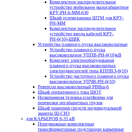
Комплектное распределительное
устройство мобильное малогабаритное
КРУ-РН-6-ММ-630
Шкаф телемеханики ШТМ для КРУ-
РН-ММ
Комплектное распределительное
устройство ввода кабелей КРУ-
РН-6(10)-ШВК
Устройства плавного пуска высоковольтные
Устройство плавного пуска
высоковольтное УППВ-РН-6(10)кВ
Комплект электрооборудования
плавного пуска высоковольтных
электродвигателей типа КППВЭ-6(10)
Устройство частотного плавного пуска
высоковольтное УПЧВ-РН-6(10)
Реверсор высоковольтный РВВш-6
Шкаф оперативного тока ШОТ
Низкорамная тележка-платформа для
перевозки негабаритных грузов
Шкаф хранения средств индивидуальной
защиты Ш-СИЗ
для КАРЬЕРОВ 6-35 кВ
Передвижные комплектные
трансформаторные подстанции карьерные