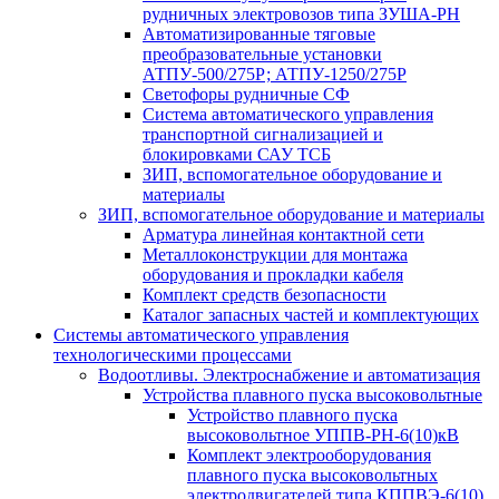
рудничных электровозов типа ЗУША-РН
Автоматизированные тяговые
преобразовательные установки
АТПУ-500/275Р; АТПУ-1250/275Р
Светофоры рудничные СФ
Система автоматического управления
транспортной сигнализацией и
блокировками САУ ТСБ
ЗИП, вспомогательное оборудование и
материалы
ЗИП, вспомогательное оборудование и материалы
Арматура линейная контактной сети
Металлоконструкции для монтажа
оборудования и прокладки кабеля
Комплект средств безопасности
Каталог запасных частей и комплектующих
Системы автоматического управления
технологическими процессами
Водоотливы. Электроснабжение и автоматизация
Устройства плавного пуска высоковольтные
Устройство плавного пуска
высоковольтное УППВ-РН-6(10)кВ
Комплект электрооборудования
плавного пуска высоковольтных
электродвигателей типа КППВЭ-6(10)