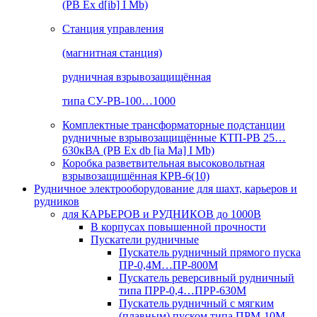
(РВ Ex d[ib] I Mb)
Станция управления
(магнитная станция)
рудничная взрывозащищённая
типа СУ-РВ-100…1000
Комплектные трансформаторные подстанции
рудничные взрывозащищённые КТП-РВ 25…
630кВА (РВ Ex db [ia Ma] I Mb)
Коробка разветвительная высоковольтная
взрывозащищённая КРВ-6(10)
Рудничное электрооборудование для шахт, карьеров и
рудников
для КАРЬЕРОВ и РУДНИКОВ до 1000В
В корпусах повышенной прочности
Пускатели рудничные
Пускатель рудничный прямого пуска
ПР-0,4М…ПР-800М
Пускатель реверсивный рудничный
типа ПРР-0,4…ПРР-630М
Пускатель рудничный с мягким
(плавным) пуском типа ПРМ-10М…