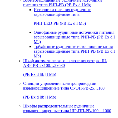
Взрывозащищенные рудничные источники
питания типа РИП-РВ (РВ Ex d I Mb)
Источники питания рудничные
взрывозащищённые типа
РИП-LED-РВ (РВ Ex d I Mb)
Однофазные рудничные источники питания
взрывозащищённые типа РИП-РВ (РВ Ex d I
Mb)
Трёхфазные рудничные источники питания
взрывозащищённые типа РИП-РВ (РВ Ex d I
Mb)
Шкаф автоматического включения резерва Ш-
АВР-РВ-2х100…2х630
(РВ Ex d [ib] I Mb)
Станции управления электроприводами
взрывозащищенные типа СУЭП-РВ-25…160
(РВ Ex d [ib] I Mb)
Шкафы распределительные рудничные
взрывозащищенные типа ШР-ПП-РВ-100…1000