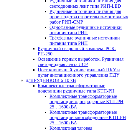
Рудничные источники питания для
светодиодных лент типа РИП-LED
Рудничные источники питания для
производства строительно-монтажных
работ РИП-СМР
Однофазные рудничные источники
питания типа РИП
Трёхфазные рудничные источники
питания типа РИП
Рудничный сварочный комплекс РСК-
РН-250
Освещение горных выработок. Рудничная
светодиодная лента ЛСР
Пост кнопочный универсальный ПКУ и
пульт дистанционного управления ПДУ
для РУДНИКОВ 6-10 кВ
Комплектные трансформаторные
подстанции рудничные типа КТП-РН
Комплектные трансформаторные
подстанции однофидерные КТП-РН
25…1600кВА
Комплектные трансформаторные
подстанции многофидерные КТП-РН
25…1600кВА
Комплектная тяговая