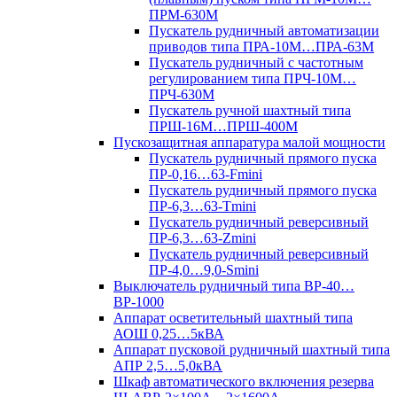
ПРМ-630М
Пускатель рудничный автоматизации
приводов типа ПРА-10М…ПРА-63М
Пускатель рудничный с частотным
регулированием типа ПРЧ-10М…
ПРЧ-630М
Пускатель ручной шахтный типа
ПРШ-16М…ПРШ-400М
Пускозащитная аппаратура малой мощности
Пускатель рудничный прямого пуска
ПР-0,16…63-Fmini
Пускатель рудничный прямого пуска
ПР-6,3…63-Tmini
Пускатель рудничный реверсивный
ПР-6,3…63-Zmini
Пускатель рудничный реверсивный
ПР-4,0…9,0-Smini
Выключатель рудничный типа ВР-40…
ВР-1000
Аппарат осветительный шахтный типа
АОШ 0,25…5кВА
Аппарат пусковой рудничный шахтный типа
АПР 2,5…5,0кВА
Шкаф автоматического включения резерва