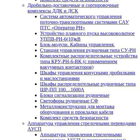
Дробильно-доставочные и сортировочные
комплексы ДДК и ДСК
Система автоматического управления
поточно-транспортными системами САУ
ПТС «Оператор РН»
Устройство плавного пуска высоковольтное
УППВ-РН-6(10)кВ
Блок-модули. Кабины управления.
Станция управления рудничная типа СУ-РН
Комплектные распределительные устройства
типа КРУ-РН-6-ВК (с применением
вакуумных контакторов)
Шкафы управления конусными дробилками
и маслостанциями
Шкафы распределительные рудничные типа
ШР-ПП 100…1600А
Блоки сигнализации рудничные
Светофоры рудничные СФ
Металлоконструкции для монтажа
оборудования и прокладки кабеля
Комплект средств безопасности
Аппаратура управления стрелочными переводами
АУСП
Аппаратура управления стрелочными