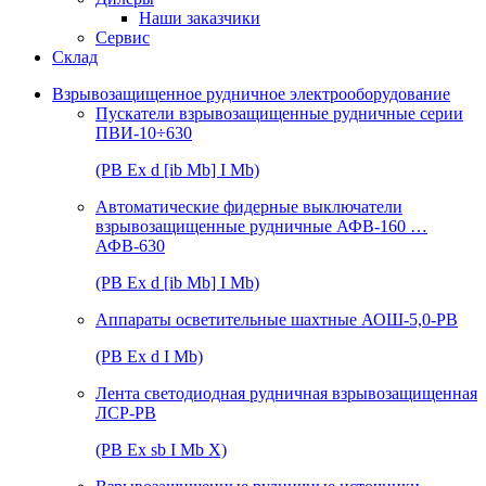
Наши заказчики
Сервис
Склад
Взрывозащищенное рудничное электрооборудование
Пускатели взрывозащищенные рудничные серии
ПВИ-10÷630
(РВ Ex d [ib Mb] I Mb)
Автоматические фидерные выключатели
взрывозащищенные рудничные АФВ-160 …
АФВ-630
(РВ Ex d [ib Mb] I Mb)
Аппараты осветительные шахтные АОШ-5,0-РВ
(РВ Ex d I Mb)
Лента светодиодная рудничная взрывозащищенная
ЛСР-РВ
(РВ Ex sb I Mb Х)