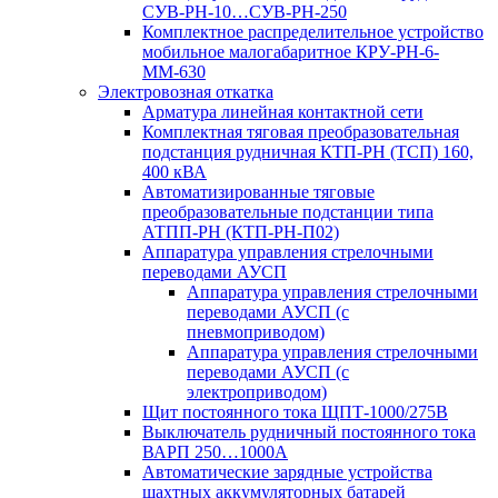
СУВ-РН-10…СУВ-РН-250
Комплектное распределительное устройство
мобильное малогабаритное КРУ-РН-6-
ММ-630
Электровозная откатка
Арматура линейная контактной сети
Комплектная тяговая преобразовательная
подстанция рудничная КТП-РН (ТСП) 160,
400 кВА
Автоматизированные тяговые
преобразовательные подстанции типа
АТПП-РН (КТП-РН-П02)
Аппаратура управления стрелочными
переводами АУСП
Аппаратура управления стрелочными
переводами АУСП (с
пневмоприводом)
Аппаратура управления стрелочными
переводами АУСП (с
электроприводом)
Щит постоянного тока ЩПТ-1000/275В
Выключатель рудничный постоянного тока
ВАРП 250…1000А
Автоматические зарядные устройства
шахтных аккумуляторных батарей