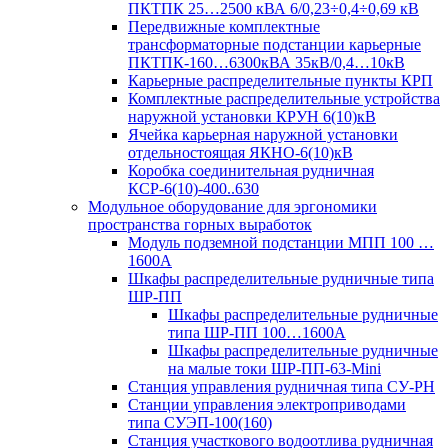
ПКТПК 25…2500 кВА 6/0,23÷0,4÷0,69 кВ
Передвижные комплектные
трансформаторные подстанции карьерные
ПКТПК-160…6300кВА 35кВ/0,4…10кВ
Карьерные распределительные пункты КРП
Комплектные распределительные устройства
наружной установки КРУН 6(10)кВ
Ячейка карьерная наружной установки
отдельностоящая ЯКНО-6(10)кВ
Коробка соединительная рудничная
КСР-6(10)-400..630
Модульное оборудование для эргономики
пространства горных выработок
Модуль подземной подстанции МПП 100 …
1600А
Шкафы распределительные рудничные типа
ШР-ПП
Шкафы распределительные рудничные
типа ШР-ПП 100…1600А
Шкафы распределительные рудничные
на малые токи ШР-ПП-63-Mini
Станция управления рудничная типа СУ-РН
Станции управления электроприводами
типа СУЭП-100(160)
Станция участкового водоотлива рудничная