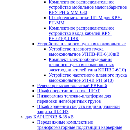
Комплектное распределительное
устройство мобильное малогабаритное
КРУ-РН-6-ММ-630
Шкаф телемеханики ШТМ для КРУ-
РН-ММ
Комплектное распределительное
устройство ввода кабелей КРУ-
РН-6(10)-ШВК
Устройства плавного пуска высоковольтные
Устройство плавного пуска
высоковольтное УППВ-РН-6(10)кВ
Комплект электрооборудования
плавного пуска высоковольтных
электродвигателей типа КППВЭ-6(10)
Устройство частотного плавного пуска
высоковольтное УПЧВ-РН-6(10)
Реверсор высоковольтный РВВш-6
Шкаф оперативного тока ШОТ
Низкорамная тележка-платформа для
перевозки негабаритных грузов
Шкаф хранения средств индивидуальной
защиты Ш-СИЗ
для КАРЬЕРОВ 6-35 кВ
Передвижные комплектные
трансформаторные подстанции карьерные