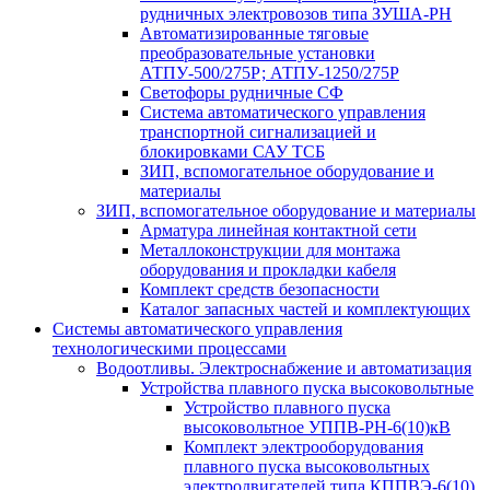
рудничных электровозов типа ЗУША-РН
Автоматизированные тяговые
преобразовательные установки
АТПУ-500/275Р; АТПУ-1250/275Р
Светофоры рудничные СФ
Система автоматического управления
транспортной сигнализацией и
блокировками САУ ТСБ
ЗИП, вспомогательное оборудование и
материалы
ЗИП, вспомогательное оборудование и материалы
Арматура линейная контактной сети
Металлоконструкции для монтажа
оборудования и прокладки кабеля
Комплект средств безопасности
Каталог запасных частей и комплектующих
Системы автоматического управления
технологическими процессами
Водоотливы. Электроснабжение и автоматизация
Устройства плавного пуска высоковольтные
Устройство плавного пуска
высоковольтное УППВ-РН-6(10)кВ
Комплект электрооборудования
плавного пуска высоковольтных
электродвигателей типа КППВЭ-6(10)