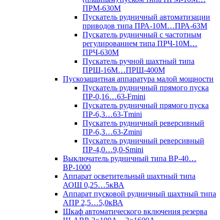
ПРМ-630М
Пускатель рудничный автоматизации
приводов типа ПРА-10М…ПРА-63М
Пускатель рудничный с частотным
регулированием типа ПРЧ-10М…
ПРЧ-630М
Пускатель ручной шахтный типа
ПРШ-16М…ПРШ-400М
Пускозащитная аппаратура малой мощности
Пускатель рудничный прямого пуска
ПР-0,16…63-Fmini
Пускатель рудничный прямого пуска
ПР-6,3…63-Tmini
Пускатель рудничный реверсивный
ПР-6,3…63-Zmini
Пускатель рудничный реверсивный
ПР-4,0…9,0-Smini
Выключатель рудничный типа ВР-40…
ВР-1000
Аппарат осветительный шахтный типа
АОШ 0,25…5кВА
Аппарат пусковой рудничный шахтный типа
АПР 2,5…5,0кВА
Шкаф автоматического включения резерва