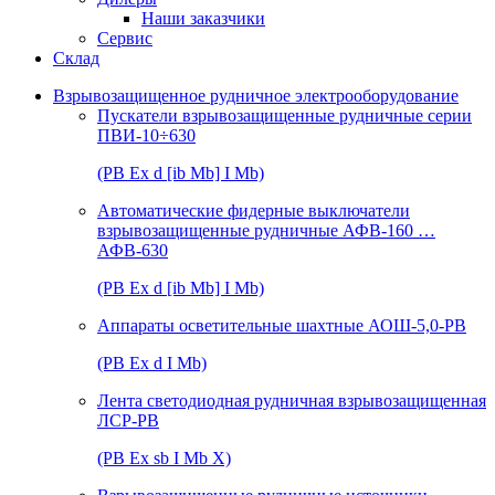
Наши заказчики
Сервис
Склад
Взрывозащищенное рудничное электрооборудование
Пускатели взрывозащищенные рудничные серии
ПВИ-10÷630
(РВ Ex d [ib Mb] I Mb)
Автоматические фидерные выключатели
взрывозащищенные рудничные АФВ-160 …
АФВ-630
(РВ Ex d [ib Mb] I Mb)
Аппараты осветительные шахтные АОШ-5,0-РВ
(РВ Ex d I Mb)
Лента светодиодная рудничная взрывозащищенная
ЛСР-РВ
(РВ Ex sb I Mb Х)