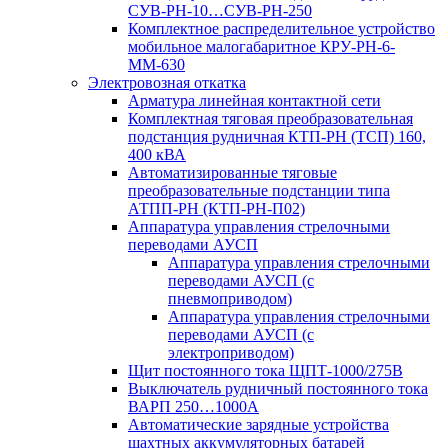
СУВ-РН-10…СУВ-РН-250
Комплектное распределительное устройство
мобильное малогабаритное КРУ-РН-6-
ММ-630
Электровозная откатка
Арматура линейная контактной сети
Комплектная тяговая преобразовательная
подстанция рудничная КТП-РН (ТСП) 160,
400 кВА
Автоматизированные тяговые
преобразовательные подстанции типа
АТПП-РН (КТП-РН-П02)
Аппаратура управления стрелочными
переводами АУСП
Аппаратура управления стрелочными
переводами АУСП (с
пневмоприводом)
Аппаратура управления стрелочными
переводами АУСП (с
электроприводом)
Щит постоянного тока ЩПТ-1000/275В
Выключатель рудничный постоянного тока
ВАРП 250…1000А
Автоматические зарядные устройства
шахтных аккумуляторных батарей