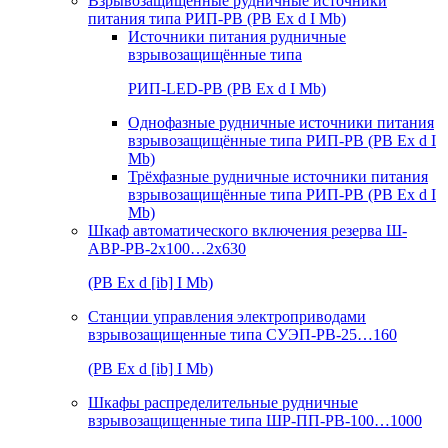
Взрывозащищенные рудничные источники
питания типа РИП-РВ (РВ Ex d I Mb)
Источники питания рудничные
взрывозащищённые типа
РИП-LED-РВ (РВ Ex d I Mb)
Однофазные рудничные источники питания
взрывозащищённые типа РИП-РВ (РВ Ex d I
Mb)
Трёхфазные рудничные источники питания
взрывозащищённые типа РИП-РВ (РВ Ex d I
Mb)
Шкаф автоматического включения резерва Ш-
АВР-РВ-2х100…2х630
(РВ Ex d [ib] I Mb)
Станции управления электроприводами
взрывозащищенные типа СУЭП-РВ-25…160
(РВ Ex d [ib] I Mb)
Шкафы распределительные рудничные
взрывозащищенные типа ШР-ПП-РВ-100…1000