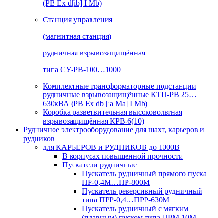
(РВ Ex d[ib] I Mb)
Станция управления
(магнитная станция)
рудничная взрывозащищённая
типа СУ-РВ-100…1000
Комплектные трансформаторные подстанции
рудничные взрывозащищённые КТП-РВ 25…
630кВА (РВ Ex db [ia Ma] I Mb)
Коробка разветвительная высоковольтная
взрывозащищённая КРВ-6(10)
Рудничное электрооборудование для шахт, карьеров и
рудников
для КАРЬЕРОВ и РУДНИКОВ до 1000В
В корпусах повышенной прочности
Пускатели рудничные
Пускатель рудничный прямого пуска
ПР-0,4М…ПР-800М
Пускатель реверсивный рудничный
типа ПРР-0,4…ПРР-630М
Пускатель рудничный с мягким
(плавным) пуском типа ПРМ-10М…