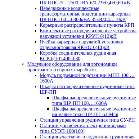
ПКТПК 25…2500 кВА 6/0,23÷0,4÷0,69 кВ
Передвижные комплектные
трансформаторные подстанции карьерные
ПКТПК-160…6300кВА 35кВ/0,4…10кВ
Карьерные распределительные пункты КРП
Комплектные распределительные устройства
наружной установки КРУН 6(10)кВ
Ячейка карьерная наружной установки
отдельностоящая ЯКНО-6(10)кВ
Коробка соединительная рудничная
КСР-6(10)-400..630
Модульное оборудование для эргономики
пространства горных выработок
Модуль подземной подстанции МПП 100 …
1600А
Шкафы распределительные рудничные типа
ШР-ПП
Шкафы распределительные рудничные
типа ШР-ПП 100…1600А
Шкафы распределительные рудничные
на малые токи ШР-ПП-63-Mini
Станция управления рудничная типа СУ-РН
Станции управления электроприводами
типа СУЭП-100(160)
Станция участкового водоотлива рудничная