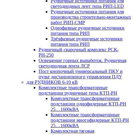
Рудничные источники питания для
светодиодных лент типа РИП-LED
Рудничные источники питания для
производства строительно-монтажных
работ РИП-СМР
Однофазные рудничные источники
питания типа РИП
Трёхфазные рудничные источники
питания типа РИП
Рудничный сварочный комплекс РСК-
РН-250
Освещение горных выработок. Рудничная
светодиодная лента ЛСР
Пост кнопочный универсальный ПКУ и
пульт дистанционного управления ПДУ
для РУДНИКОВ 6-10 кВ
Комплектные трансформаторные
подстанции рудничные типа КТП-РН
Комплектные трансформаторные
подстанции однофидерные КТП-РН
25…1600кВА
Комплектные трансформаторные
подстанции многофидерные КТП-РН
25…1600кВА
Комплектная тяговая