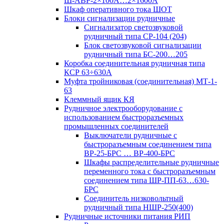
Ш-АВР-2×100А…2×1600А
Шкаф оперативного тока ШОТ
Блоки сигнализации рудничные
Сигнализатор светозвуковой
рудничный типа СР-104 (204)
Блок светозвуковой сигнализации
рудничный типа БС-200…205
Коробка соединительная рудничная типа
КСР 63÷630А
Муфта тройниковая (соединительная) МТ-1-
63
Клеммный ящик КЯ
Рудничное электрооборудование с
использованием быстроразъемных
промышленных соединителей
Выключатели рудничные с
быстроразъемным соединением типа
ВР-25-БРС … ВР-400-БРС
Шкафы распределительные рудничные
переменного тока с быстроразъемным
соединением типа ШР-ПП-63…630-
БРС
Соединитель низковольтный
рудничный типа НШР-250(400)
Рудничные источники питания РИП