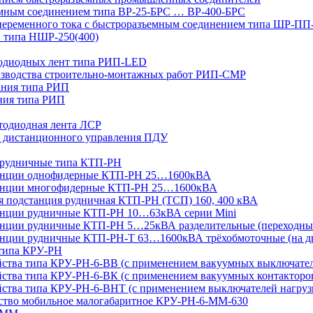
мным соединением типа ВР-25-БРС … ВР-400-БРС
переменного тока с быстроразъемным соединением типа ШР-П
 типа НШР-250(400)
тодиодных лент типа РИП-LED
изводства строительно-монтажных работ РИП-СМР
ания типа РИП
ния типа РИП
тодиодная лента ЛСР
 дистанционного управления ПДУ
 рудничные типа КТП-РН
танции однофидерные КТП-РН 25…1600кВА
танции многофидерные КТП-РН 25…1600кВА
ая подстанция рудничная КТП-РН (ТСП) 160, 400 кВА
анции рудничные КТП-РН 10…63кВА серии Mini
анции рудничные КТП-РН 5…25кВА разделительные (переходны
нции рудничные КТП-РН-Т 63…1600кВА трёхобмоточные (на дв
 типа КРУ-РН
йства типа КРУ-РН-6-ВВ (с применением вакуумных выключате
ства типа КРУ-РН-6-ВК (с применением вакуумных контакторо
йства типа КРУ-РН-6-ВНТ (с применением выключателей нагруз
йство мобильное малогабаритное КРУ-РН-6-ММ-630