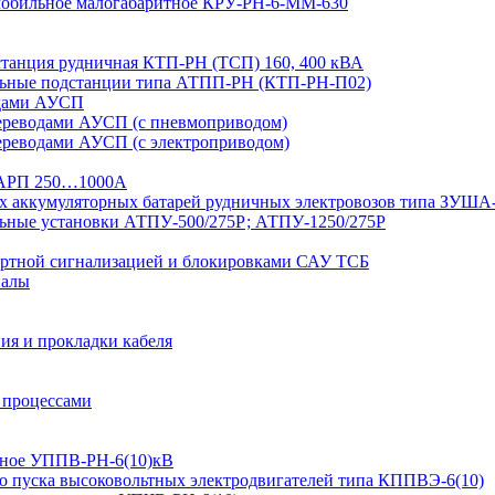
 мобильное малогабаритное КРУ-РН-6-ММ-630
дстанция рудничная КТП-РН (ТСП) 160, 400 кВА
льные подстанции типа АТПП-РН (КТП-РН-П02)
одами АУСП
ереводами АУСП (с пневмоприводом)
ереводами АУСП (с электроприводом)
 ВАРП 250…1000А
ых аккумуляторных батарей рудничных электровозов типа ЗУША
льные установки АТПУ-500/275Р; АТПУ-1250/275Р
ортной сигнализацией и блокировками САУ ТСБ
иалы
ия и прокладки кабеля
 процессами
ьтное УППВ-РН-6(10)кВ
о пуска высоковольтных электродвигателей типа КППВЭ-6(10)