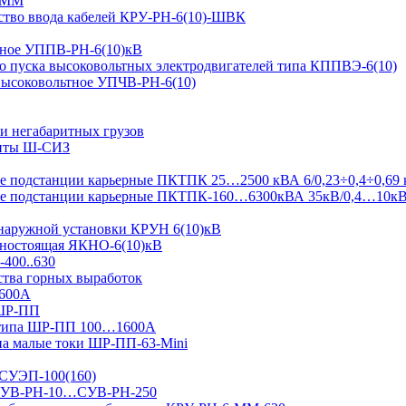
-ММ
ство ввода кабелей КРУ-РН-6(10)-ШВК
ьтное УППВ-РН-6(10)кВ
о пуска высоковольтных электродвигателей типа КППВЭ-6(10)
 высоковольтное УПЧВ-РН-6(10)
и негабаритных грузов
щиты Ш-СИЗ
 подстанции карьерные ПКТПК 25…2500 кВА 6/0,23÷0,4÷0,69 
ые подстанции карьерные ПКТПК-160…6300кВА 35кВ/0,4…10к
 наружной установки КРУН 6(10)кВ
ьностоящая ЯКНО-6(10)кВ
-400..630
ства горных выработок
1600А
 ШР-ПП
 типа ШР-ПП 100…1600А
а малые токи ШР-ПП-63-Mini
 СУЭП-100(160)
я СУВ-РН-10…СУВ-РН-250