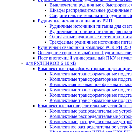
Выключатели рудничные с быстроразъе
Шкафы распределительные рудничные 
Соединитель низковольтный рудничный
Рудничные источники питания РИП
Рудничные источники питания для све
Рудничные источники питания для про
Однофазные рудничные источники пит
Трёхфазные рудничные источники пита
Рудничный сварочный комплекс РСК-РН-250
Освещение горных выработок. Рудничная све
Пост кнопочный универсальный ПКУ и пульт
для РУДНИКОВ 6-10 кВ
Комплектные трансформаторные подстанции
Комплектные трансформаторные подс
Комплектные трансформаторные подс
Комплектная тяговая преобразовательн
Комплектные трансформаторные подст
Комплектные трансформаторные подст
Комплектные трансформаторные подста
Комплектные распределительные устройства
Комплектные распределительные устро
Комплектные распределительные устрой
Комплектные распределительные устро
Комплектное распределительное устро