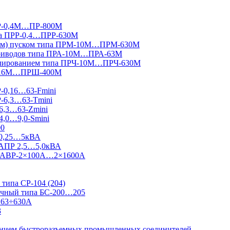
ПР-0,4М…ПР-800М
па ПРР-0,4…ПРР-630М
вным) пуском типа ПРМ-10М…ПРМ-630М
приводов типа ПРА-10М…ПРА-63М
гулированием типа ПРЧ-10М…ПРЧ-630М
Ш-16М…ПРШ-400М
Р-0,16…63-Fmini
Р-6,3…63-Tmini
6,3…63-Zmini
4,0…9,0-Smini
00
 0,25…5кВА
 АПР 2,5…5,0кВА
 Ш-АВР-2×100А…2×1600А
типа СР-104 (204)
ничный типа БС-200…205
 63÷630А
3
ванием быстроразъемных промышленных соединителей