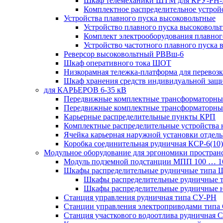
Шкаф телемеханики ШТМ для КРУ-РН
Комплектное распределительное устрой
Устройства плавного пуска высоковольтные
Устройство плавного пуска высоковол
Комплект электрооборудования плавног
Устройство частотного плавного пуска
Реверсор высоковольтный РВВш-6
Шкаф оперативного тока ШОТ
Низкорамная тележка-платформа для перевозк
Шкаф хранения средств индивидуальной за
для КАРЬЕРОВ 6-35 кВ
Передвижные комплектные трансформаторные
Передвижные комплектные трансформаторн
Карьерные распределительные пункты КРП
Комплектные распределительные устройства
Ячейка карьерная наружной установки отдел
Коробка соединительная рудничная КСР-6(10)
Модульное оборудование для эргономики простран
Модуль подземной подстанции МПП 100 … 
Шкафы распределительные рудничные типа
Шкафы распределительные рудничные
Шкафы распределительные рудничные н
Станция управления рудничная типа СУ-РН
Станции управления электроприводами типа
Станция участкового водоотлива руднична