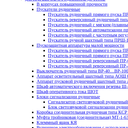
В корпусах повышенной прочности
Пускатели рудничные
Пускатель рудничный прямого пуска 
Пускатель реверсивный рудничный ти
Пускатель рудничный с мягким (пла
Пускатель рудничный автоматизации 
Пускатель рудничный с частотным ре
Пускатель ручной шахтный типа ПР
Пускозащитная аппаратура малой мощности
Пускатель рудничный прямого пуска П
Пускатель рудничный прямого пуска П
Пускатель рудничный реверсивный ПР-
Пускатель рудничный реверсивный ПР-
Выключатель рудничный типа ВР-40…ВР-10
Аппарат осветительный шахтный типа АОШ
Аппарат пусковой рудничный шахтный типа
Шкаф автоматического включения резерва
Шкаф оперативного тока ШОТ
Блоки сигнализации рудничные
Сигнализатор светозвуковой рудничный 
Блок светозвуковой сигнализации руд
Коробка соединительная рудничная типа КСР
Муфта тройниковая (соединительная) МТ-1-6
Клеммный ящик КЯ
Рудничное электрооборудование с использо