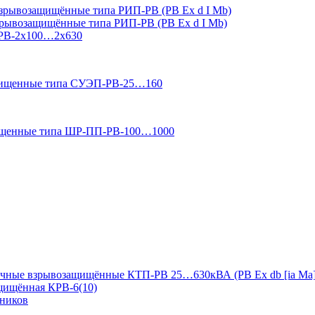
зрывозащищённые типа РИП-РВ (РВ Ex d I Mb)
зрывозащищённые типа РИП-РВ (РВ Ex d I Mb)
-РВ-2х100…2х630
ащищенные типа СУЭП-РВ-25…160
ищенные типа ШР-ПП-РВ-100…1000
чные взрывозащищённые КТП-РВ 25…630кВА (РВ Ex db [ia Ma]
ащищённая КРВ-6(10)
дников