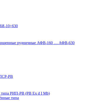
ВИ-10÷630
ащищенные рудничные АФВ-160 … АФВ-630
 ЛСР-РВ
типа РИП-РВ (РВ Ex d I Mb)
ённые типа