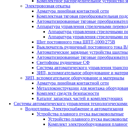
Комплектное распределительное устройство
Электровозная откатка
Арматура линейная контактной сети
Комплектная тяговая преобразовательная по
Автоматизированные тяговые преобразовате
Аппаратура управления стрелочными перев
Аппаратура управления стрелочными п
Аппаратура управления стрелочными п
Щит постоянного тока ЩПТ-1000/275В
Выключатель рудничный постоянного тока
Автоматические зарядные устройства шахтн
Автоматизированные тяговые преобразовате
Светофоры рудничные СФ
Система автоматического управления трансп
ЗИП, вспомогательное оборудование и матер
ЗИП, вспомогательное оборудование и материалы
Арматура линейная контактной сети
Металлоконструкции для монтажа оборудован
Комплект средств безопасности
Каталог запасных частей и комплектующих
Системы автоматического управления технологическими
Водоотливы. Электроснабжение и автоматизация
Устройства плавного пуска высоковольтные
Устройство плавного пуска высоковол
Комплект электрооборудования плавног