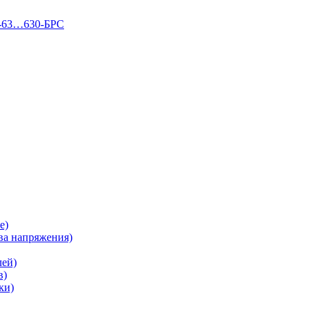
П-63…630-БРС
е)
а напряжения)
лей)
в)
ки)