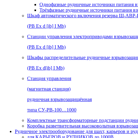
Однофазные рудничные источники питания в
Трёхфазные рудничные источники питания в
Шкаф автоматического включения резерва Ш-АВР
(РВ Ex d [ib] I Mb)
Станции управления электроприводами взрывоз
(РВ Ex d [ib] I Mb)
Шкафы распределительные рудничные взрывозащ
(РВ Ex d[ib] I Mb)
Станция управления
(магнитная станция)
рудничная взрывозащищённая
типа СУ-РВ-100…1000
Комплектные трансформаторные подстанции рудни
Коробка разветвительная высоковольтная взрывоз
Рудничное электрооборудование для шахт, карьеров и ру
для КАРЬЕРОВ и РУДНИКОВ до 1000В