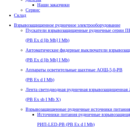
Наши заказчики
Сервис
Склад
Взрывозащищенное рудничное электрооборудование
Пускатели взрывозащищенные рудничные серии П
(РВ Ex d [ib Mb] I Mb)
Автоматические фидерные выключатели взрывоз
(РВ Ex d [ib Mb] I Mb)
Аппараты осветительные шахтные АОШ-5,0-РВ
(РВ Ex d I Mb)
Лента светодиодная рудничная взрывозащищенная
(РВ Ex sb I Mb Х)
Взрывозащищенные рудничные источники питания 
Источники питания рудничные взрывозащищ
РИП-LED-РВ (РВ Ex d I Mb)