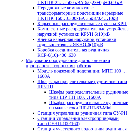
ПКТПК 25…2500 кВА 6/0,23÷0,4÷0,69 кВ
Передвижные комплектные
трансформаторные подстанции карьерные
ПКТПК-160…6300кВА 35кВ/0,4…10кВ
Карьерные распределительные пункты КРП
Комплектные распределительные устройства
наружной установки КРУН 6(10)кВ
Ячейка карьерная наружной установки
отдельностоящая ЯКНО-6(10)кВ
Коробка соединительная рудничная
КСР-6(10)-400..630
Модульное оборудование для эргономики
пространства горных выработок
Модуль подземной подстанции МПП 100 …
1600А
Шкафы распределительные рудничные типа
ШР-ПП
Шкафы распределительные рудничные
типа ШР-ПП 100…1600А
Шкафы распределительные рудничные
на малые токи ШР-ПП-63-Mini
Станция управления рудничная типа СУ-РН
Станции управления электроприводами
типа СУЭП-100(160)
Станция участкового водоотлива рудничная