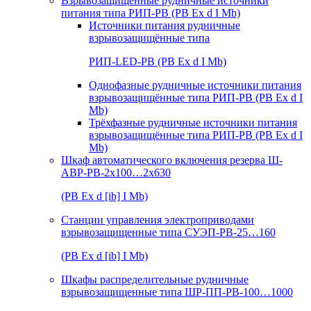
Взрывозащищенные рудничные источники
питания типа РИП-РВ (РВ Ex d I Mb)
Источники питания рудничные
взрывозащищённые типа
РИП-LED-РВ (РВ Ex d I Mb)
Однофазные рудничные источники питания
взрывозащищённые типа РИП-РВ (РВ Ex d I
Mb)
Трёхфазные рудничные источники питания
взрывозащищённые типа РИП-РВ (РВ Ex d I
Mb)
Шкаф автоматического включения резерва Ш-
АВР-РВ-2х100…2х630
(РВ Ex d [ib] I Mb)
Станции управления электроприводами
взрывозащищенные типа СУЭП-РВ-25…160
(РВ Ex d [ib] I Mb)
Шкафы распределительные рудничные
взрывозащищенные типа ШР-ПП-РВ-100…1000