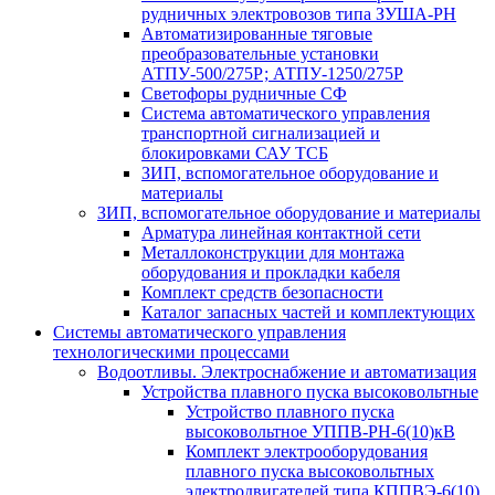
рудничных электровозов типа ЗУША-РН
Автоматизированные тяговые
преобразовательные установки
АТПУ-500/275Р; АТПУ-1250/275Р
Светофоры рудничные СФ
Система автоматического управления
транспортной сигнализацией и
блокировками САУ ТСБ
ЗИП, вспомогательное оборудование и
материалы
ЗИП, вспомогательное оборудование и материалы
Арматура линейная контактной сети
Металлоконструкции для монтажа
оборудования и прокладки кабеля
Комплект средств безопасности
Каталог запасных частей и комплектующих
Системы автоматического управления
технологическими процессами
Водоотливы. Электроснабжение и автоматизация
Устройства плавного пуска высоковольтные
Устройство плавного пуска
высоковольтное УППВ-РН-6(10)кВ
Комплект электрооборудования
плавного пуска высоковольтных
электродвигателей типа КППВЭ-6(10)