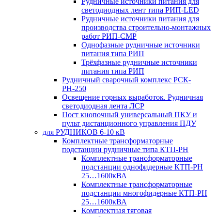
Рудничные источники питания для
светодиодных лент типа РИП-LED
Рудничные источники питания для
производства строительно-монтажных
работ РИП-СМР
Однофазные рудничные источники
питания типа РИП
Трёхфазные рудничные источники
питания типа РИП
Рудничный сварочный комплекс РСК-
РН-250
Освещение горных выработок. Рудничная
светодиодная лента ЛСР
Пост кнопочный универсальный ПКУ и
пульт дистанционного управления ПДУ
для РУДНИКОВ 6-10 кВ
Комплектные трансформаторные
подстанции рудничные типа КТП-РН
Комплектные трансформаторные
подстанции однофидерные КТП-РН
25…1600кВА
Комплектные трансформаторные
подстанции многофидерные КТП-РН
25…1600кВА
Комплектная тяговая