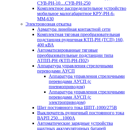
СУВ-РН-10…СУВ-РН-250
Комплектное распределительное устройство
мобильное малогабаритное КРУ-РН-6-
ММ-630
Электровозная откатка
Арматура линейная контактной сети
Комплектная тяговая преобразовательная
подстанция рудничная КТП-РН (ТСП) 160,
400 кВА
Автоматизированные тяговые
преобразовательные подстанции типа
АТПП-РН (КТП-РН-П02)
Аппаратура управления стрелочными
переводами АУСП
Аппаратура управления стрелочными
переводами АУСП (с
пневмоприводом)
Аппаратура управления стрелочными
переводами АУСП (с
электроприводом)
Щит постоянного тока ЩПТ-1000/275В
Выключатель рудничный постоянного тока
ВАРП 250…1000А
Автоматические зарядные устройства
шахтных аккумуляторных батарей