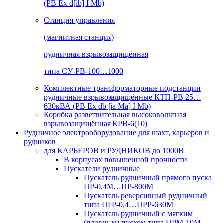
(РВ Ex d[ib] I Mb)
Станция управления
(магнитная станция)
рудничная взрывозащищённая
типа СУ-РВ-100…1000
Комплектные трансформаторные подстанции
рудничные взрывозащищённые КТП-РВ 25…
630кВА (РВ Ex db [ia Ma] I Mb)
Коробка разветвительная высоковольтная
взрывозащищённая КРВ-6(10)
Рудничное электрооборудование для шахт, карьеров и
рудников
для КАРЬЕРОВ и РУДНИКОВ до 1000В
В корпусах повышенной прочности
Пускатели рудничные
Пускатель рудничный прямого пуска
ПР-0,4М…ПР-800М
Пускатель реверсивный рудничный
типа ПРР-0,4…ПРР-630М
Пускатель рудничный с мягким
(плавным) пуском типа ПРМ-10М…