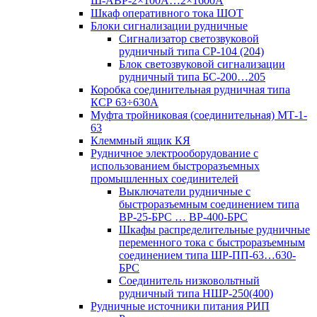
Ш-АВР-2×100А…2×1600А
Шкаф оперативного тока ШОТ
Блоки сигнализации рудничные
Сигнализатор светозвуковой
рудничный типа СР-104 (204)
Блок светозвуковой сигнализации
рудничный типа БС-200…205
Коробка соединительная рудничная типа
КСР 63÷630А
Муфта тройниковая (соединительная) МТ-1-
63
Клеммный ящик КЯ
Рудничное электрооборудование с
использованием быстроразъемных
промышленных соединителей
Выключатели рудничные с
быстроразъемным соединением типа
ВР-25-БРС … ВР-400-БРС
Шкафы распределительные рудничные
переменного тока с быстроразъемным
соединением типа ШР-ПП-63…630-
БРС
Соединитель низковольтный
рудничный типа НШР-250(400)
Рудничные источники питания РИП