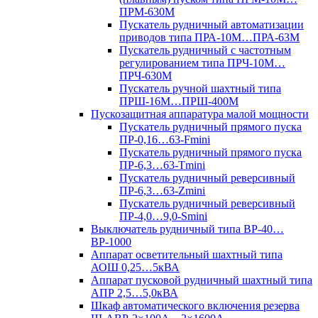
ПРМ-630М
Пускатель рудничный автоматизации
приводов типа ПРА-10М…ПРА-63М
Пускатель рудничный с частотным
регулированием типа ПРЧ-10М…
ПРЧ-630М
Пускатель ручной шахтный типа
ПРШ-16М…ПРШ-400М
Пускозащитная аппаратура малой мощности
Пускатель рудничный прямого пуска
ПР-0,16…63-Fmini
Пускатель рудничный прямого пуска
ПР-6,3…63-Tmini
Пускатель рудничный реверсивный
ПР-6,3…63-Zmini
Пускатель рудничный реверсивный
ПР-4,0…9,0-Smini
Выключатель рудничный типа ВР-40…
ВР-1000
Аппарат осветительный шахтный типа
АОШ 0,25…5кВА
Аппарат пусковой рудничный шахтный типа
АПР 2,5…5,0кВА
Шкаф автоматического включения резерва