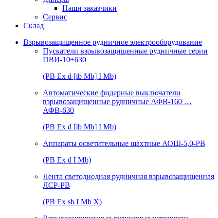
Наши заказчики
Сервис
Склад
Взрывозащищенное рудничное электрооборудование
Пускатели взрывозащищенные рудничные серии
ПВИ-10÷630
(РВ Ex d [ib Mb] I Mb)
Автоматические фидерные выключатели
взрывозащищенные рудничные АФВ-160 …
АФВ-630
(РВ Ex d [ib Mb] I Mb)
Аппараты осветительные шахтные АОШ-5,0-РВ
(РВ Ex d I Mb)
Лента светодиодная рудничная взрывозащищенная
ЛСР-РВ
(РВ Ex sb I Mb Х)