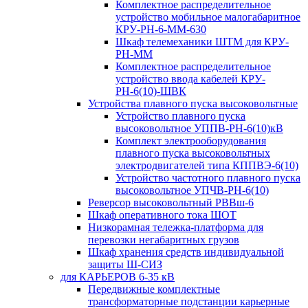
Комплектное распределительное
устройство мобильное малогабаритное
КРУ-РН-6-ММ-630
Шкаф телемеханики ШТМ для КРУ-
РН-ММ
Комплектное распределительное
устройство ввода кабелей КРУ-
РН-6(10)-ШВК
Устройства плавного пуска высоковольтные
Устройство плавного пуска
высоковольтное УППВ-РН-6(10)кВ
Комплект электрооборудования
плавного пуска высоковольтных
электродвигателей типа КППВЭ-6(10)
Устройство частотного плавного пуска
высоковольтное УПЧВ-РН-6(10)
Реверсор высоковольтный РВВш-6
Шкаф оперативного тока ШОТ
Низкорамная тележка-платформа для
перевозки негабаритных грузов
Шкаф хранения средств индивидуальной
защиты Ш-СИЗ
для КАРЬЕРОВ 6-35 кВ
Передвижные комплектные
трансформаторные подстанции карьерные