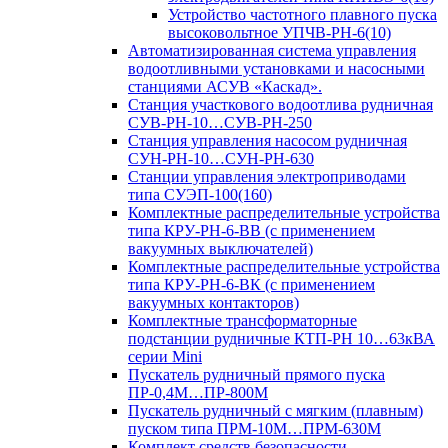
Устройство частотного плавного пуска
высоковольтное УПЧВ-РН-6(10)
Автоматизированная система управления
водоотливными установками и насосными
станциями АСУВ «Каскад».
Станция участкового водоотлива рудничная
СУВ-РН-10…СУВ-РН-250
Станция управления насосом рудничная
СУН-РН-10…СУН-РН-630
Станции управления электроприводами
типа СУЭП-100(160)
Комплектные распределительные устройства
типа КРУ-РН-6-ВВ (с применением
вакуумных выключателей)
Комплектные распределительные устройства
типа КРУ-РН-6-ВК (с применением
вакуумных контакторов)
Комплектные трансформаторные
подстанции рудничные КТП-РН 10…63кВА
серии Mini
Пускатель рудничный прямого пуска
ПР-0,4М…ПР-800М
Пускатель рудничный с мягким (плавным)
пуском типа ПРМ-10М…ПРМ-630М
Комплект средств безопасности