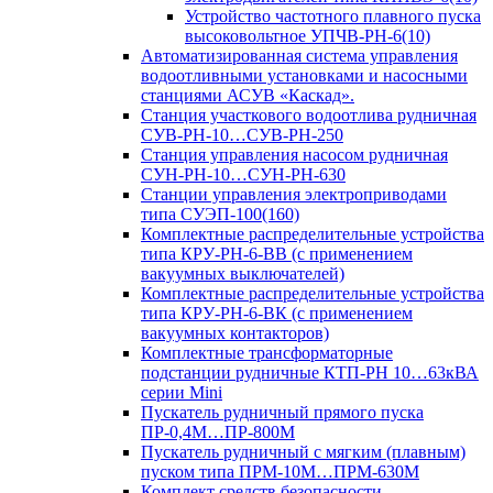
Устройство частотного плавного пуска
высоковольтное УПЧВ-РН-6(10)
Автоматизированная система управления
водоотливными установками и насосными
станциями АСУВ «Каскад».
Станция участкового водоотлива рудничная
СУВ-РН-10…СУВ-РН-250
Станция управления насосом рудничная
СУН-РН-10…СУН-РН-630
Станции управления электроприводами
типа СУЭП-100(160)
Комплектные распределительные устройства
типа КРУ-РН-6-ВВ (с применением
вакуумных выключателей)
Комплектные распределительные устройства
типа КРУ-РН-6-ВК (с применением
вакуумных контакторов)
Комплектные трансформаторные
подстанции рудничные КТП-РН 10…63кВА
серии Mini
Пускатель рудничный прямого пуска
ПР-0,4М…ПР-800М
Пускатель рудничный с мягким (плавным)
пуском типа ПРМ-10М…ПРМ-630М
Комплект средств безопасности