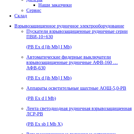
Наши заказчики
Сервис
Склад
Взрывозащищенное рудничное электрооборудование
Пускатели взрывозащищенные рудничные серии
ПВИ-10÷630
(РВ Ex d [ib Mb] I Mb)
Автоматические фидерные выключатели
взрывозащищенные рудничные АФВ-160 …
АФВ-630
(РВ Ex d [ib Mb] I Mb)
Аппараты осветительные шахтные АОШ-5,0-РВ
(РВ Ex d I Mb)
Лента светодиодная рудничная взрывозащищенная
ЛСР-РВ
(РВ Ex sb I Mb Х)