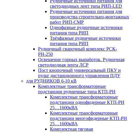
Рудничные источники питания для
светодиодных лент типа РИП-LED
Рудничные источники питания для
производства строительно-монтажных
работ РИП-СМР
Однофазные рудничные источники
питания типа РИП
Трёхфазные рудничные источники
питания типа РИП
Рудничный сварочный комплекс РСК-
РН-250
Освещение горных выработок. Рудничная
светодиодная лента ЛСР
Пост кнопочный универсальный ПКУ и
пульт дистанционного управления ПДУ
для РУДНИКОВ 6-10 кВ
Комплектные трансформаторные
подстанции рудничные типа КТП-РН
Комплектные трансформаторные
подстанции однофидерные КТП-РН
25…1600кВА
Комплектные трансформаторные
подстанции многофидерные КТП-РН
25…1600кВА
Комплектная тяговая