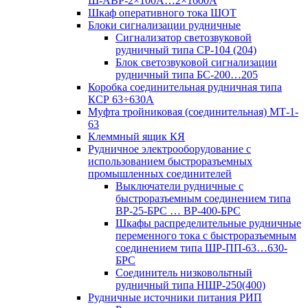
Ш-АВР-2×100А…2×1600А
Шкаф оперативного тока ШОТ
Блоки сигнализации рудничные
Сигнализатор светозвуковой
рудничный типа СР-104 (204)
Блок светозвуковой сигнализации
рудничный типа БС-200…205
Коробка соединительная рудничная типа
КСР 63÷630А
Муфта тройниковая (соединительная) МТ-1-
63
Клеммный ящик КЯ
Рудничное электрооборудование с
использованием быстроразъемных
промышленных соединителей
Выключатели рудничные с
быстроразъемным соединением типа
ВР-25-БРС … ВР-400-БРС
Шкафы распределительные рудничные
переменного тока с быстроразъемным
соединением типа ШР-ПП-63…630-
БРС
Соединитель низковольтный
рудничный типа НШР-250(400)
Рудничные источники питания РИП