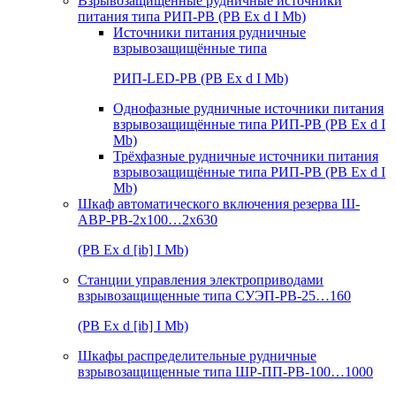
Взрывозащищенные рудничные источники
питания типа РИП-РВ (РВ Ex d I Mb)
Источники питания рудничные
взрывозащищённые типа
РИП-LED-РВ (РВ Ex d I Mb)
Однофазные рудничные источники питания
взрывозащищённые типа РИП-РВ (РВ Ex d I
Mb)
Трёхфазные рудничные источники питания
взрывозащищённые типа РИП-РВ (РВ Ex d I
Mb)
Шкаф автоматического включения резерва Ш-
АВР-РВ-2х100…2х630
(РВ Ex d [ib] I Mb)
Станции управления электроприводами
взрывозащищенные типа СУЭП-РВ-25…160
(РВ Ex d [ib] I Mb)
Шкафы распределительные рудничные
взрывозащищенные типа ШР-ПП-РВ-100…1000