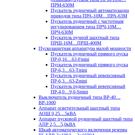
ПРМ-630М
Пускатель рудничный автоматизации
приводов типа ПРА-10М…ПРА-63М
Пускатель рудничный с частотным
регулированием типа ПРЧ-10М…
ПРЧ-630М
Пускатель ручной шахтный типа
ПРШ-16М…ПРШ-400М
Пускозащитная аппаратура малой мощности
Пускатель рудничный прямого пуска
ПР-0,16…63-Fmini
Пускатель рудничный прямого пуска
ПР-6,3…63-Tmini
Пускатель рудничный реверсивный
ПР-6,3…63-Zmini
Пускатель рудничный реверсивный
ПР-4,0…9,0-Smini
Выключатель рудничный типа ВР-40…
ВР-1000
Аппарат осветительный шахтный типа
АОШ 0,25…5кВА
Аппарат пусковой рудничный шахтный типа
АПР 2,5…5,0кВА
Шкаф автоматического включения резерва