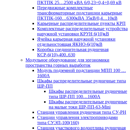
ПКТПК 25…2500 кВА 6/0,23÷0,4÷0,69 кВ
Передвижные комплектные
трансформаторные подстанции карьерные
ПКТПК-160…6300кВА 35кВ/0,4…10кВ
Карьерные распределительные пункты КРП
Комплектные распределительные устройства
наружной установки КРУН 6(10)кВ
Ячейка карьерная наружной установки
отдельностоящая ЯКНО-6(10)кВ
Коробка соединительная рудничная
КСР-6(10)-400..630
Модульное оборудование для эргономики
пространства горных выработок
Модуль подземной подстанции МПП 100 …
1600А
Шкафы распределительные рудничные типа
ШР-ПП
Шкафы распределительные рудничные
типа ШР-ПП 100…1600А
Шкафы распределительные рудничные
на малые токи ШР-ПП-63-Mini
Станция управления рудничная типа СУ-РН
Станции управления электроприводами
типа СУЭП-100(160)
Станция участкового водоотлива рудничная