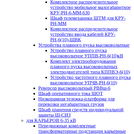
Комплектное распределительное
устройство мобильное малогабаритное
КРУ-РН-6-ММ-630
Шкаф телемеханики ШТМ для КРУ-
РН-ММ
Комплектное распределительное
устройство ввода кабелей КРУ-
РН-6(10)-ШВК
Устройства плавного пуска высоковольтные
Устройство плавного пуска
высоковольтное УППВ-РН-6(10)кВ
Комплект электрооборудования
плавного пуска высоковольтных
электродвигателей типа КППВЭ-6(10)
Устройство частотного плавного пуска
высоковольтное УПЧВ-РН-6(10)
Реверсор высоковольтный РВВш-6
Шкаф оперативного тока ШОТ
Низкорамная тележка-платформа для
перевозки негабаритных грузов
Шкаф хранения средств индивидуальной
защиты Ш-СИЗ
для КАРЬЕРОВ 6-35 кВ
Передвижные комплектные
трансформаторные подстанции карьерные