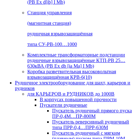
(РВ Ex d[ib] I Mb)
Станция управления
(магнитная станция)
рудничная взрывозащищённая
типа СУ-РВ-100…1000
Комплектные трансформаторные подстанции
рудничные взрывозащищённые КТП-РВ 25…
630кВА (РВ Ex db [ia Ma] I Mb)
Коробка разветвительная высоковольтная
взрывозащищённая КРВ-6(10)
Рудничное электрооборудование для шахт, карьеров и
рудников
для КАРЬЕРОВ и РУДНИКОВ до 1000В
В корпусах повышенной прочности
Пускатели рудничные
Пускатель рудничный прямого пуска
ПР-0,4М…ПР-800М
Пускатель реверсивный рудничный
типа ПРР-0,4…ПРР-630М
Пускатель рудничный с мягким
(плавным) пуском типа ПРМ-10М…