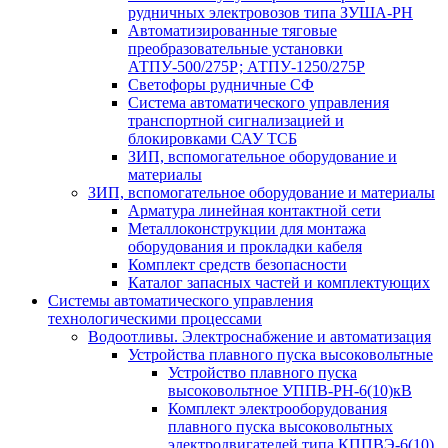
рудничных электровозов типа ЗУША-РН
Автоматизированные тяговые
преобразовательные установки
АТПУ-500/275Р; АТПУ-1250/275Р
Светофоры рудничные СФ
Система автоматического управления
транспортной сигнализацией и
блокировками САУ ТСБ
ЗИП, вспомогательное оборудование и
материалы
ЗИП, вспомогательное оборудование и материалы
Арматура линейная контактной сети
Металлоконструкции для монтажа
оборудования и прокладки кабеля
Комплект средств безопасности
Каталог запасных частей и комплектующих
Системы автоматического управления
технологическими процессами
Водоотливы. Электроснабжение и автоматизация
Устройства плавного пуска высоковольтные
Устройство плавного пуска
высоковольтное УППВ-РН-6(10)кВ
Комплект электрооборудования
плавного пуска высоковольтных
электродвигателей типа КППВЭ-6(10)