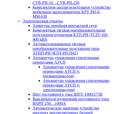
СУВ-РН-10…СУВ-РН-250
Комплектное распределительное устройство
мобильное малогабаритное КРУ-РН-6-
ММ-630
Электровозная откатка
Арматура линейная контактной сети
Комплектная тяговая преобразовательная
подстанция рудничная КТП-РН (ТСП) 160,
400 кВА
Автоматизированные тяговые
преобразовательные подстанции типа
АТПП-РН (КТП-РН-П02)
Аппаратура управления стрелочными
переводами АУСП
Аппаратура управления стрелочными
переводами АУСП (с
пневмоприводом)
Аппаратура управления стрелочными
переводами АУСП (с
электроприводом)
Щит постоянного тока ЩПТ-1000/275В
Выключатель рудничный постоянного тока
ВАРП 250…1000А
Автоматические зарядные устройства
шахтных аккумуляторных батарей