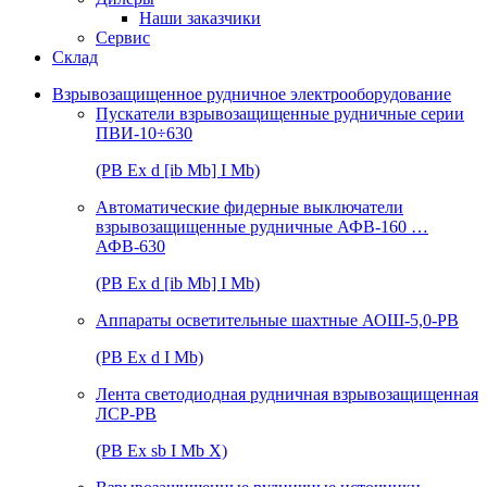
Наши заказчики
Сервис
Склад
Взрывозащищенное рудничное электрооборудование
Пускатели взрывозащищенные рудничные серии
ПВИ-10÷630
(РВ Ex d [ib Mb] I Mb)
Автоматические фидерные выключатели
взрывозащищенные рудничные АФВ-160 …
АФВ-630
(РВ Ex d [ib Mb] I Mb)
Аппараты осветительные шахтные АОШ-5,0-РВ
(РВ Ex d I Mb)
Лента светодиодная рудничная взрывозащищенная
ЛСР-РВ
(РВ Ex sb I Mb Х)