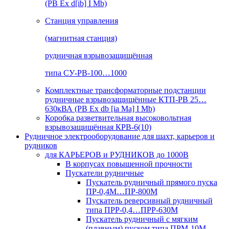
(РВ Ex d[ib] I Mb)
Станция управления
(магнитная станция)
рудничная взрывозащищённая
типа СУ-РВ-100…1000
Комплектные трансформаторные подстанции
рудничные взрывозащищённые КТП-РВ 25…
630кВА (РВ Ex db [ia Ma] I Mb)
Коробка разветвительная высоковольтная
взрывозащищённая КРВ-6(10)
Рудничное электрооборудование для шахт, карьеров и
рудников
для КАРЬЕРОВ и РУДНИКОВ до 1000В
В корпусах повышенной прочности
Пускатели рудничные
Пускатель рудничный прямого пуска
ПР-0,4М…ПР-800М
Пускатель реверсивный рудничный
типа ПРР-0,4…ПРР-630М
Пускатель рудничный с мягким
(плавным) пуском типа ПРМ-10М…