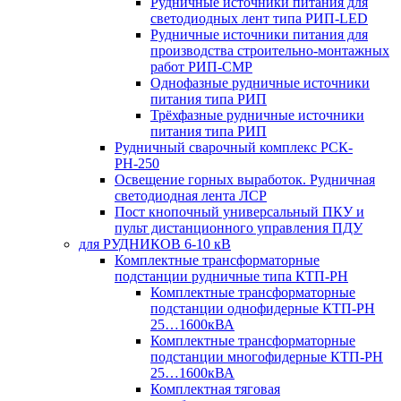
Рудничные источники питания для
светодиодных лент типа РИП-LED
Рудничные источники питания для
производства строительно-монтажных
работ РИП-СМР
Однофазные рудничные источники
питания типа РИП
Трёхфазные рудничные источники
питания типа РИП
Рудничный сварочный комплекс РСК-
РН-250
Освещение горных выработок. Рудничная
светодиодная лента ЛСР
Пост кнопочный универсальный ПКУ и
пульт дистанционного управления ПДУ
для РУДНИКОВ 6-10 кВ
Комплектные трансформаторные
подстанции рудничные типа КТП-РН
Комплектные трансформаторные
подстанции однофидерные КТП-РН
25…1600кВА
Комплектные трансформаторные
подстанции многофидерные КТП-РН
25…1600кВА
Комплектная тяговая