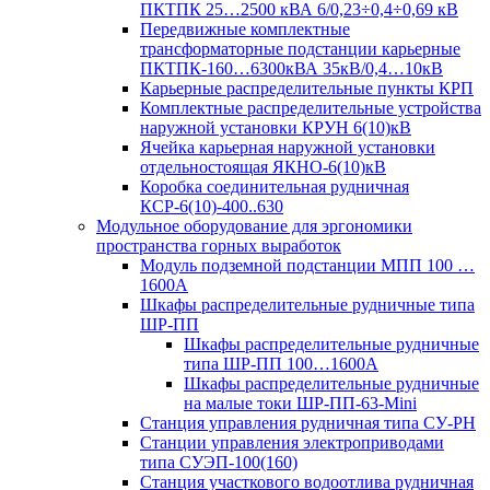
ПКТПК 25…2500 кВА 6/0,23÷0,4÷0,69 кВ
Передвижные комплектные
трансформаторные подстанции карьерные
ПКТПК-160…6300кВА 35кВ/0,4…10кВ
Карьерные распределительные пункты КРП
Комплектные распределительные устройства
наружной установки КРУН 6(10)кВ
Ячейка карьерная наружной установки
отдельностоящая ЯКНО-6(10)кВ
Коробка соединительная рудничная
КСР-6(10)-400..630
Модульное оборудование для эргономики
пространства горных выработок
Модуль подземной подстанции МПП 100 …
1600А
Шкафы распределительные рудничные типа
ШР-ПП
Шкафы распределительные рудничные
типа ШР-ПП 100…1600А
Шкафы распределительные рудничные
на малые токи ШР-ПП-63-Mini
Станция управления рудничная типа СУ-РН
Станции управления электроприводами
типа СУЭП-100(160)
Станция участкового водоотлива рудничная