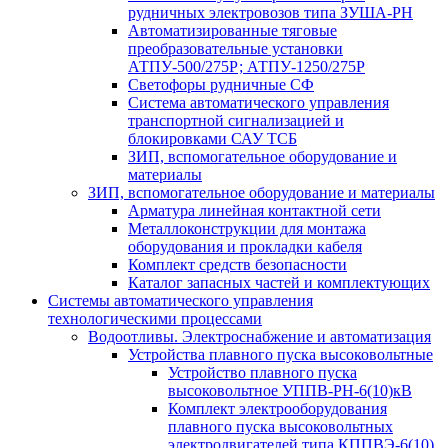
рудничных электровозов типа ЗУША-РН
Автоматизированные тяговые
преобразовательные установки
АТПУ-500/275Р; АТПУ-1250/275Р
Светофоры рудничные СФ
Система автоматического управления
транспортной сигнализацией и
блокировками САУ ТСБ
ЗИП, вспомогательное оборудование и
материалы
ЗИП, вспомогательное оборудование и материалы
Арматура линейная контактной сети
Металлоконструкции для монтажа
оборудования и прокладки кабеля
Комплект средств безопасности
Каталог запасных частей и комплектующих
Системы автоматического управления
технологическими процессами
Водоотливы. Электроснабжение и автоматизация
Устройства плавного пуска высоковольтные
Устройство плавного пуска
высоковольтное УППВ-РН-6(10)кВ
Комплект электрооборудования
плавного пуска высоковольтных
электродвигателей типа КППВЭ-6(10)