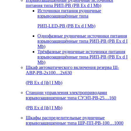
Взрывозащищенные рудничные источники
питания типа РИП-РВ (РВ Ex d I Mb)
Источники питания рудничные
взрывозащищённые типа
РИП-LED-РВ (РВ Ex d I Mb)
Однофазные рудничные источники питания
взрывозащищённые типа РИП-РВ (РВ Ex d I
Mb)
Трёхфазные рудничные источники питания
взрывозащищённые типа РИП-РВ (РВ Ex d I
Mb)
Шкаф автоматического включения резерва Ш-
АВР-РВ-2х100…2х630
(РВ Ex d [ib] I Mb)
Станции управления электроприводами
взрывозащищенные типа СУЭП-РВ-25…160
(РВ Ex d [ib] I Mb)
Шкафы распределительные рудничные
взрывозащищенные типа ШР-ПП-РВ-100…1000