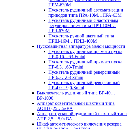
ПРМ-630М
Пускатель рудничный автоматизации
приводов типа ПРА-10М…ПРА-63М
Пускатель рудничный с частотным
регулированием типа ПРЧ-10М…
ПРЧ-630М
Пускатель ручной шахтный типа
ПРШ-16М…ПРШ-400М
Пускозащитная аппаратура малой мощности
Пускатель рудничный прямого пуска
ПР-0,16…63-Fmini
Пускатель рудничный прямого пуска
ПР-6,3…63-Tmini
Пускатель рудничный реверсивный
ПР-6,3…63-Zmini
Пускатель рудничный реверсивный
ПР-4,0…9,0-Smini
Выключатель рудничный типа ВР-40…
ВР-1000
Аппарат осветительный шахтный типа
АОШ 0,25…5кВА
Аппарат пусковой рудничный шахтный типа
АПР 2,5…5,0кВА
Шкаф автоматического включения резерва