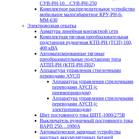
СУВ-РН-10…СУВ-РН-250
Комплектное распределительное устройство
мобильное малогабаритное КРУ-РН-6-
ММ-630
Электровозная откатка
Арматура линейная контактной сети
Комплектная тяговая преобразовательная
подстанция рудничная КТП-РН (ТСП) 160,
400 кВА
Автоматизированные тяговые
преобразовательные подстанции типа
АТПП-РН (КТП-РН-П02)
Аппаратура управления стрелочными
переводами АУСП
Аппаратура управления стрелочными
переводами АУСП (с
пневмоприводом)
Аппаратура управления стрелочными
переводами АУСП (с
электроприводом)
Щит постоянного тока ЩПТ-1000/275В
Выключатель рудничный постоянного тока
ВАРП 250…1000А
Автоматические зарядные устройства
шахтных аккумуляторных батарей