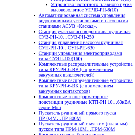
Устройство частотного плавного пуска
высоковольтное УПЧВ-РН-6(10)
Автоматизированная система управления
водоотливными установками и насосными
станциями АСУВ «Каскад».
Станция участкового водоотлива рудничная
СУВ-РН-10…СУВ-РН-250
Станция управления насосом рудничная
СУН-РН-10…СУН-РН-630
Станции управления электроприводами
типа СУЭП-100(160)
Комплектные распределительные устройства
типа КРУ-РН-6-ВВ (с применением
вакуумных выключателей)
Комплектные распределительные устройства
типа КРУ-РН-6-ВК (с применением
вакуумных контакторов)
Комплектные трансформаторные
подстанции рудничные КТП-РН 10…63кВА
серии Mini
Пускатель рудничный прямого пуска
ПР-0,4М…ПР-800М
Пускатель рудничный с мягким (плавным)
пуском типа ПРМ-10М…ПРМ-630М
Комплект средств безопасности