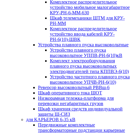
Комплектное распределительное
устройство мобильное малогабаритное
КРУ-РН-6-ММ-630
Шкаф телемеханики ШТМ для КРУ-
РН-ММ
Комплектное распределительное
устройство ввода кабелей КРУ-
РН-6(10)-ШВК
Устройства плавного пуска высоковольтные
Устройство плавного пуска
высоковольтное УППВ-РН-6(10)кВ
Комплект электрооборудования
плавного пуска высоковольтных
электродвигателей типа КППВЭ-6(10)
Устройство частотного плавного пуска
высоковольтное УПЧВ-РН-6(10)
Реверсор высоковольтный РВВш-6
Шкаф оперативного тока ШОТ
Низкорамная тележка-платформа для
перевозки негабаритных грузов
Шкаф хранения средств индивидуальной
защиты Ш-СИЗ
для КАРЬЕРОВ 6-35 кВ
Передвижные комплектные
трансформаторные подстанции карьерные