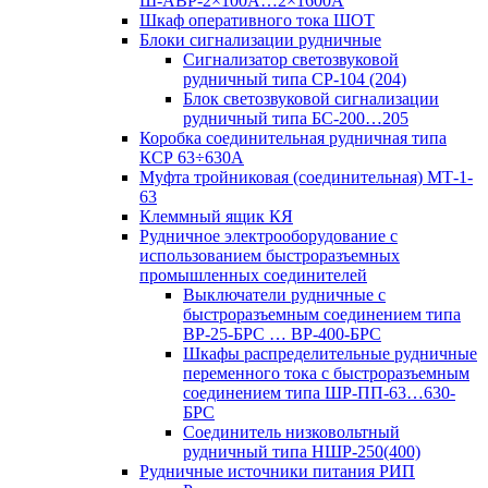
Ш-АВР-2×100А…2×1600А
Шкаф оперативного тока ШОТ
Блоки сигнализации рудничные
Сигнализатор светозвуковой
рудничный типа СР-104 (204)
Блок светозвуковой сигнализации
рудничный типа БС-200…205
Коробка соединительная рудничная типа
КСР 63÷630А
Муфта тройниковая (соединительная) МТ-1-
63
Клеммный ящик КЯ
Рудничное электрооборудование с
использованием быстроразъемных
промышленных соединителей
Выключатели рудничные с
быстроразъемным соединением типа
ВР-25-БРС … ВР-400-БРС
Шкафы распределительные рудничные
переменного тока с быстроразъемным
соединением типа ШР-ПП-63…630-
БРС
Соединитель низковольтный
рудничный типа НШР-250(400)
Рудничные источники питания РИП