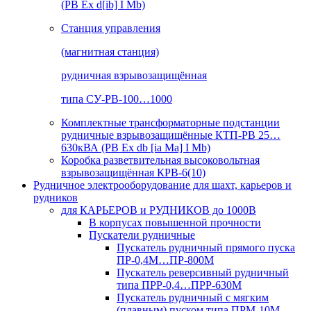
(РВ Ex d[ib] I Mb)
Станция управления
(магнитная станция)
рудничная взрывозащищённая
типа СУ-РВ-100…1000
Комплектные трансформаторные подстанции
рудничные взрывозащищённые КТП-РВ 25…
630кВА (РВ Ex db [ia Ma] I Mb)
Коробка разветвительная высоковольтная
взрывозащищённая КРВ-6(10)
Рудничное электрооборудование для шахт, карьеров и
рудников
для КАРЬЕРОВ и РУДНИКОВ до 1000В
В корпусах повышенной прочности
Пускатели рудничные
Пускатель рудничный прямого пуска
ПР-0,4М…ПР-800М
Пускатель реверсивный рудничный
типа ПРР-0,4…ПРР-630М
Пускатель рудничный с мягким
(плавным) пуском типа ПРМ-10М…