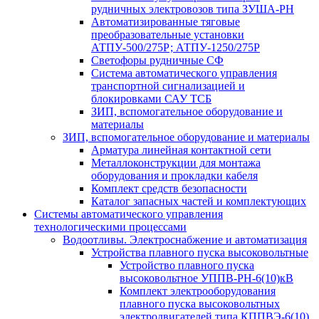
рудничных электровозов типа ЗУША-РН
Автоматизированные тяговые
преобразовательные установки
АТПУ-500/275Р; АТПУ-1250/275Р
Светофоры рудничные СФ
Система автоматического управления
транспортной сигнализацией и
блокировками САУ ТСБ
ЗИП, вспомогательное оборудование и
материалы
ЗИП, вспомогательное оборудование и материалы
Арматура линейная контактной сети
Металлоконструкции для монтажа
оборудования и прокладки кабеля
Комплект средств безопасности
Каталог запасных частей и комплектующих
Системы автоматического управления
технологическими процессами
Водоотливы. Электроснабжение и автоматизация
Устройства плавного пуска высоковольтные
Устройство плавного пуска
высоковольтное УППВ-РН-6(10)кВ
Комплект электрооборудования
плавного пуска высоковольтных
электродвигателей типа КППВЭ-6(10)