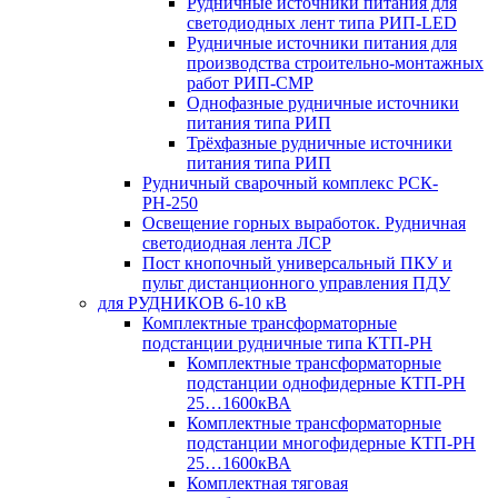
Рудничные источники питания для
светодиодных лент типа РИП-LED
Рудничные источники питания для
производства строительно-монтажных
работ РИП-СМР
Однофазные рудничные источники
питания типа РИП
Трёхфазные рудничные источники
питания типа РИП
Рудничный сварочный комплекс РСК-
РН-250
Освещение горных выработок. Рудничная
светодиодная лента ЛСР
Пост кнопочный универсальный ПКУ и
пульт дистанционного управления ПДУ
для РУДНИКОВ 6-10 кВ
Комплектные трансформаторные
подстанции рудничные типа КТП-РН
Комплектные трансформаторные
подстанции однофидерные КТП-РН
25…1600кВА
Комплектные трансформаторные
подстанции многофидерные КТП-РН
25…1600кВА
Комплектная тяговая