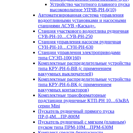
Устройство частотного плавного пуска
высоковольтное УПЧВ-РН-6(10)
Автоматизированная система управления
водоотливными установками и насосными
станциями АСУВ «Каскад».
Станция участкового водоотлива рудничная
СУВ-РН-10…СУВ-РН-250
Станция управления насосом рудничная
СУН-РН-10…СУН-РН-630
Станции управления электроприводами
типа СУЭП-100(160)
Комплектные распределительные устройства
типа КРУ-РН-6-ВВ (с применением
вакуумных выключателей)
Комплектные распределительные устройства
типа КРУ-РН-6-ВК (с применением
вакуумных контакторов)
Комплектные трансформаторные
подстанции рудничные КТП-РН 10…63кВА
серии Mini
Пускатель рудничный прямого пуска
ПР-0,4М…ПР-800М
Пускатель рудничный с мягким (плавным)
пуском типа ПРМ-10М…ПРМ-630М
Комплект средств безопасности