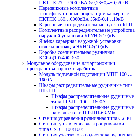
ПКТПК 25…2500 кВА 6/0,23÷0,4÷0,69 кВ
Передвижные комплектные
трансформаторные подстанции карьерные
ПКТПК-160…6300кВА 35кВ/0,4…10кВ
Карьерные распределительные пункты КРП
Комплектные распределительные устройства
наружной установки КРУН 6(10)кВ
Ячейка карьерная наружной установки
отдельностоящая ЯКНО-6(10)кВ
Коробка соединительная рудничная
КСР-6(10)-400..630
Модульное оборудование для эргономики
пространства горных выработок
Модуль подземной подстанции МПП 100 …
1600А
Шкафы распределительные рудничные типа
ШР-ПП
Шкафы распределительные рудничные
типа ШР-ПП 100…1600А
Шкафы распределительные рудничные
на малые токи ШР-ПП-63-Mini
Станция управления рудничная типа СУ-РН
Станции управления электроприводами
типа СУЭП-100(160)
Станция участкового водоотлива рудничная