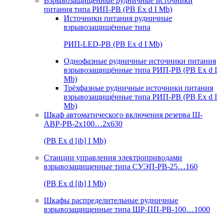
Взрывозащищенные рудничные источники
питания типа РИП-РВ (РВ Ex d I Mb)
Источники питания рудничные
взрывозащищённые типа
РИП-LED-РВ (РВ Ex d I Mb)
Однофазные рудничные источники питания
взрывозащищённые типа РИП-РВ (РВ Ex d I
Mb)
Трёхфазные рудничные источники питания
взрывозащищённые типа РИП-РВ (РВ Ex d I
Mb)
Шкаф автоматического включения резерва Ш-
АВР-РВ-2х100…2х630
(РВ Ex d [ib] I Mb)
Станции управления электроприводами
взрывозащищенные типа СУЭП-РВ-25…160
(РВ Ex d [ib] I Mb)
Шкафы распределительные рудничные
взрывозащищенные типа ШР-ПП-РВ-100…1000