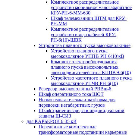
Комплектное распределительное
устройство мобильное малогабаритное
КРУ-РН-6-ММ-630
Шкаф телемеханики ШТМ для КРУ-
РН-ММ
Комплектное распределительное
устройство ввода кабелей КРУ-
РН-6(10)-ШВК
Устройства плавного пуска высоковольтные
Устройство плавного пуска
высоковольтное УППВ-РН-6(10)кВ
Комплект электрооборудования
плавного пуска высоковольтных
электродвигателей типа КППВЭ-6(10)
Устройство частотного плавного пуска
высоковольтное УПЧВ-РН-6(10)
Реверсор высоковольтный РВВш-6
Шкаф оперативного тока ШОТ
Низкорамная тележка-платформа для
перевозки негабаритных грузов
Шкаф хранения средств индивидуальной
защиты Ш-СИЗ
для КАРЬЕРОВ 6-35 кВ
Передвижные комплектные
трансформаторные подстанции карьерные