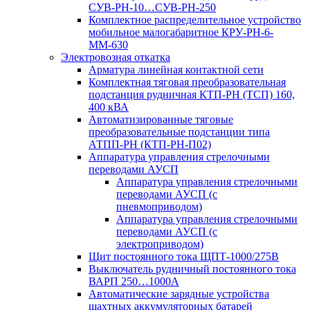
СУВ-РН-10…СУВ-РН-250
Комплектное распределительное устройство
мобильное малогабаритное КРУ-РН-6-
ММ-630
Электровозная откатка
Арматура линейная контактной сети
Комплектная тяговая преобразовательная
подстанция рудничная КТП-РН (ТСП) 160,
400 кВА
Автоматизированные тяговые
преобразовательные подстанции типа
АТПП-РН (КТП-РН-П02)
Аппаратура управления стрелочными
переводами АУСП
Аппаратура управления стрелочными
переводами АУСП (с
пневмоприводом)
Аппаратура управления стрелочными
переводами АУСП (с
электроприводом)
Щит постоянного тока ЩПТ-1000/275В
Выключатель рудничный постоянного тока
ВАРП 250…1000А
Автоматические зарядные устройства
шахтных аккумуляторных батарей