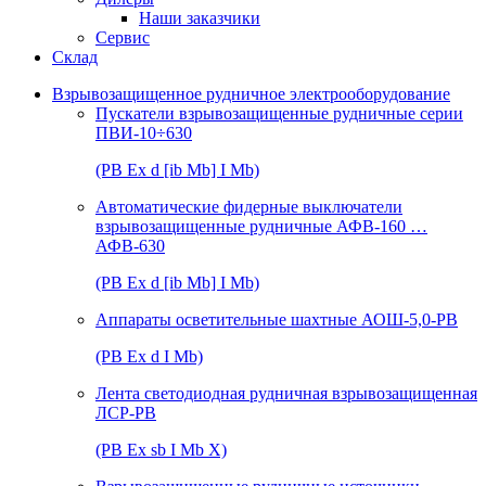
Наши заказчики
Сервис
Склад
Взрывозащищенное рудничное электрооборудование
Пускатели взрывозащищенные рудничные серии
ПВИ-10÷630
(РВ Ex d [ib Mb] I Mb)
Автоматические фидерные выключатели
взрывозащищенные рудничные АФВ-160 …
АФВ-630
(РВ Ex d [ib Mb] I Mb)
Аппараты осветительные шахтные АОШ-5,0-РВ
(РВ Ex d I Mb)
Лента светодиодная рудничная взрывозащищенная
ЛСР-РВ
(РВ Ex sb I Mb Х)