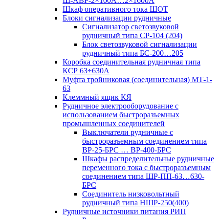
Ш-АВР-2×100А…2×1600А
Шкаф оперативного тока ШОТ
Блоки сигнализации рудничные
Сигнализатор светозвуковой
рудничный типа СР-104 (204)
Блок светозвуковой сигнализации
рудничный типа БС-200…205
Коробка соединительная рудничная типа
КСР 63÷630А
Муфта тройниковая (соединительная) МТ-1-
63
Клеммный ящик КЯ
Рудничное электрооборудование с
использованием быстроразъемных
промышленных соединителей
Выключатели рудничные с
быстроразъемным соединением типа
ВР-25-БРС … ВР-400-БРС
Шкафы распределительные рудничные
переменного тока с быстроразъемным
соединением типа ШР-ПП-63…630-
БРС
Соединитель низковольтный
рудничный типа НШР-250(400)
Рудничные источники питания РИП