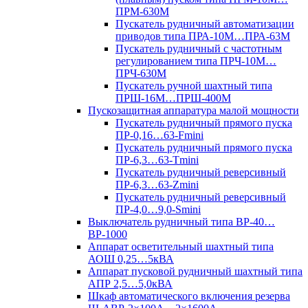
ПРМ-630М
Пускатель рудничный автоматизации
приводов типа ПРА-10М…ПРА-63М
Пускатель рудничный с частотным
регулированием типа ПРЧ-10М…
ПРЧ-630М
Пускатель ручной шахтный типа
ПРШ-16М…ПРШ-400М
Пускозащитная аппаратура малой мощности
Пускатель рудничный прямого пуска
ПР-0,16…63-Fmini
Пускатель рудничный прямого пуска
ПР-6,3…63-Tmini
Пускатель рудничный реверсивный
ПР-6,3…63-Zmini
Пускатель рудничный реверсивный
ПР-4,0…9,0-Smini
Выключатель рудничный типа ВР-40…
ВР-1000
Аппарат осветительный шахтный типа
АОШ 0,25…5кВА
Аппарат пусковой рудничный шахтный типа
АПР 2,5…5,0кВА
Шкаф автоматического включения резерва