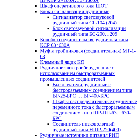
Ш-АВР-2×100А…2×1600А
Шкаф оперативного тока ШОТ
Блоки сигнализации рудничные
Сигнализатор светозвуковой
рудничный типа СР-104 (204)
Блок светозвуковой сигнализации
рудничный типа БС-200…205
Коробка соединительная рудничная типа
КСР 63÷630А
Муфта тройниковая (соединительная) МТ-1-
63
Клеммный ящик КЯ
Рудничное электрооборудование с
использованием быстроразъемных
промышленных соединителей
Выключатели рудничные с
быстроразъемным соединением типа
ВР-25-БРС … ВР-400-БРС
Шкафы распределительные рудничные
переменного тока с быстроразъемным
соединением типа ШР-ПП-63…630-
БРС
Соединитель низковольтный
рудничный типа НШР-250(400)
Рудничные источники питания РИП