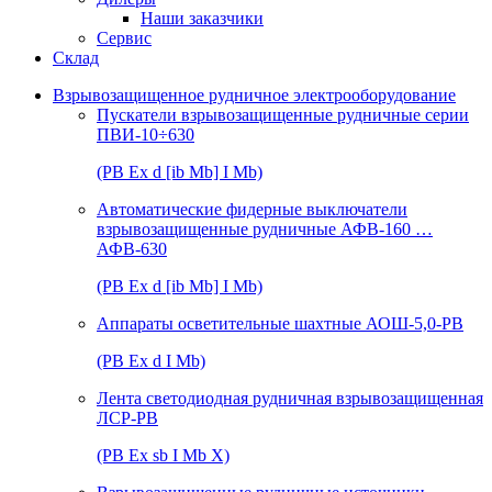
Наши заказчики
Сервис
Склад
Взрывозащищенное рудничное электрооборудование
Пускатели взрывозащищенные рудничные серии
ПВИ-10÷630
(РВ Ex d [ib Mb] I Mb)
Автоматические фидерные выключатели
взрывозащищенные рудничные АФВ-160 …
АФВ-630
(РВ Ex d [ib Mb] I Mb)
Аппараты осветительные шахтные АОШ-5,0-РВ
(РВ Ex d I Mb)
Лента светодиодная рудничная взрывозащищенная
ЛСР-РВ
(РВ Ex sb I Mb Х)