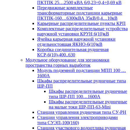
ПКТПК 25…2500 кВА 6/0,23÷0,4÷0,69 кВ
Передвижные комплектные
трансформаторные подстанции карьерные
ПКТПК-160…6300кВА 35кВ/0,4…10кВ
Карьерные распределительные пункты КРП
Комплектные распределительные устройства
наружной установки КРУН 6(10)кВ
Ячейка карьерная наружной установки
отдельностоящая ЯКНО-6(10)кВ
Коробка соединительная рудничная
КСР-6(10)-400..630
Модульное оборудование для эргономики
пространства горных выработок
Модуль подземной подстанции МПП 100 …
1600А
Шкафы распределительные рудничные типа
ШР-ПП
Шкафы распределительные рудничные
типа ШР-ПП 100…1600А
Шкафы распределительные рудничные
на малые токи ШР-ПП-63-Mini
Станция управления рудничная типа СУ-РН
Станции управления электроприводами
типа СУЭП-100(160)
Станция участкового водоотлива рудничная