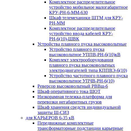
Комплектное распределительное
устройство мобильное малогабаритное
КРУ-РН-6-ММ-630
Шкаф телемеханики ШТМ для КРУ-
РН-ММ
Комплектное распределительное
устройство ввода кабелей КРУ-
РН-6(10)-ШВК
Устройства плавного пуска высоковольтные
Устройство плавного пуска
высоковольтное УППВ-РН-6(10)кВ
Комплект электрооборудования
плавного пуска высоковольтных
электродвигателей типа КППВЭ-6(10)
Устройство частотного плавного пуска
высоковольтное УПЧВ-РН-6(10)
Реверсор высоковольтный РВВш-6
Шкаф оперативного тока ШОТ
Низкорамная тележка-платформа для
перевозки негабаритных грузов
Шкаф хранения средств индивидуальной
защиты Ш-СИЗ
для КАРЬЕРОВ 6-35 кВ
Передвижные комплектные
трансформаторные подстанции карьерные