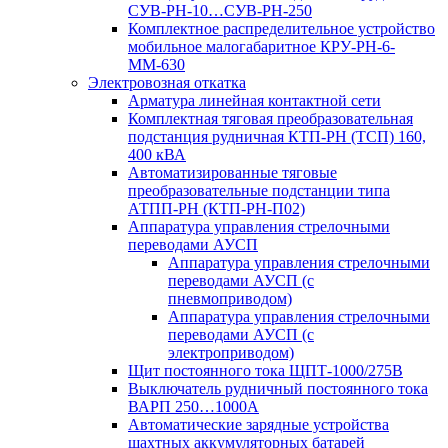
СУВ-РН-10…СУВ-РН-250
Комплектное распределительное устройство
мобильное малогабаритное КРУ-РН-6-
ММ-630
Электровозная откатка
Арматура линейная контактной сети
Комплектная тяговая преобразовательная
подстанция рудничная КТП-РН (ТСП) 160,
400 кВА
Автоматизированные тяговые
преобразовательные подстанции типа
АТПП-РН (КТП-РН-П02)
Аппаратура управления стрелочными
переводами АУСП
Аппаратура управления стрелочными
переводами АУСП (с
пневмоприводом)
Аппаратура управления стрелочными
переводами АУСП (с
электроприводом)
Щит постоянного тока ЩПТ-1000/275В
Выключатель рудничный постоянного тока
ВАРП 250…1000А
Автоматические зарядные устройства
шахтных аккумуляторных батарей