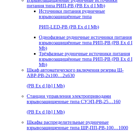
Взрывозащищенные рудничные источники
питания типа РИП-РВ (РВ Ex d I Mb)
Источники питания рудничные
взрывозащищённые типа
РИП-LED-РВ (РВ Ex d I Mb)
Однофазные рудничные источники питания
взрывозащищённые типа РИП-РВ (РВ Ex d I
Mb)
Трёхфазные рудничные источники питания
взрывозащищённые типа РИП-РВ (РВ Ex d I
Mb)
Шкаф автоматического включения резерва Ш-
АВР-РВ-2х100…2х630
(РВ Ex d [ib] I Mb)
Станции управления электроприводами
взрывозащищенные типа СУЭП-РВ-25…160
(РВ Ex d [ib] I Mb)
Шкафы распределительные рудничные
взрывозащищенные типа ШР-ПП-РВ-100…1000