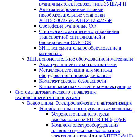
рудничных электровозов типа ЗУША-РН
Автоматизированные тяговые
преобразовательные установки
АТПУ-500/275Р; АТПУ-1250/275Р
Светофоры рудничные СФ
Система автоматического управления
транспортной сигнализацией и
блокировками САУ ТСБ
ЗИП, вспомогательное оборудование и
материалы
ЗИП, вспомогательное оборудование и материалы
Арматура линейная контактной сети
Металлоконструкции для монтажа
оборудования и прокладки кабеля
Комплект средств безопасности
Каталог запасных частей и комплектующих
Системы автоматического управления
технологическими процессами
Водоотливы. Электроснабжение и автоматизация
Устройства плавного пуска высоковольтные
Устройство плавного пуска
высоковольтное УППВ-РН-6(10)кВ
Комплект электрооборудования
плавного пуска высоковольтных
электродвигателей типа КППВЭ-6(10)