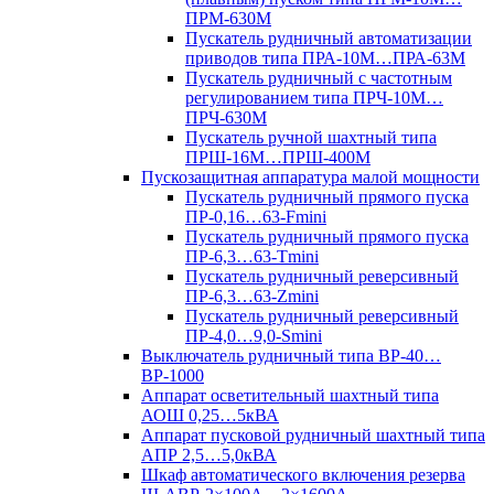
ПРМ-630М
Пускатель рудничный автоматизации
приводов типа ПРА-10М…ПРА-63М
Пускатель рудничный с частотным
регулированием типа ПРЧ-10М…
ПРЧ-630М
Пускатель ручной шахтный типа
ПРШ-16М…ПРШ-400М
Пускозащитная аппаратура малой мощности
Пускатель рудничный прямого пуска
ПР-0,16…63-Fmini
Пускатель рудничный прямого пуска
ПР-6,3…63-Tmini
Пускатель рудничный реверсивный
ПР-6,3…63-Zmini
Пускатель рудничный реверсивный
ПР-4,0…9,0-Smini
Выключатель рудничный типа ВР-40…
ВР-1000
Аппарат осветительный шахтный типа
АОШ 0,25…5кВА
Аппарат пусковой рудничный шахтный типа
АПР 2,5…5,0кВА
Шкаф автоматического включения резерва