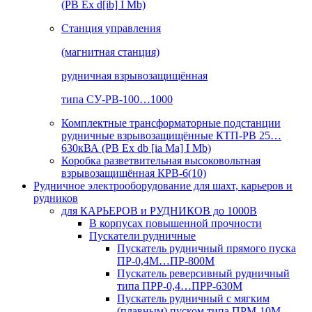
(РВ Ex d[ib] I Mb)
Станция управления
(магнитная станция)
рудничная взрывозащищённая
типа СУ-РВ-100…1000
Комплектные трансформаторные подстанции
рудничные взрывозащищённые КТП-РВ 25…
630кВА (РВ Ex db [ia Ma] I Mb)
Коробка разветвительная высоковольтная
взрывозащищённая КРВ-6(10)
Рудничное электрооборудование для шахт, карьеров и
рудников
для КАРЬЕРОВ и РУДНИКОВ до 1000В
В корпусах повышенной прочности
Пускатели рудничные
Пускатель рудничный прямого пуска
ПР-0,4М…ПР-800М
Пускатель реверсивный рудничный
типа ПРР-0,4…ПРР-630М
Пускатель рудничный с мягким
(плавным) пуском типа ПРМ-10М…