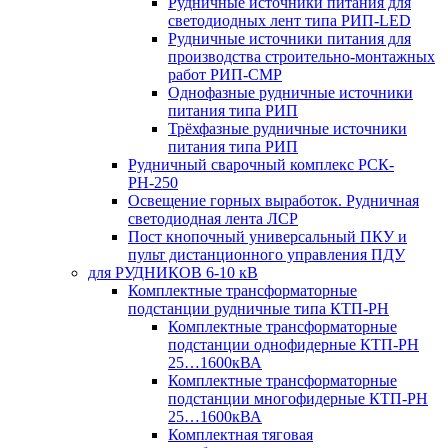
Рудничные источники питания для
светодиодных лент типа РИП-LED
Рудничные источники питания для
производства строительно-монтажных
работ РИП-СМР
Однофазные рудничные источники
питания типа РИП
Трёхфазные рудничные источники
питания типа РИП
Рудничный сварочный комплекс РСК-
РН-250
Освещение горных выработок. Рудничная
светодиодная лента ЛСР
Пост кнопочный универсальный ПКУ и
пульт дистанционного управления ПДУ
для РУДНИКОВ 6-10 кВ
Комплектные трансформаторные
подстанции рудничные типа КТП-РН
Комплектные трансформаторные
подстанции однофидерные КТП-РН
25…1600кВА
Комплектные трансформаторные
подстанции многофидерные КТП-РН
25…1600кВА
Комплектная тяговая