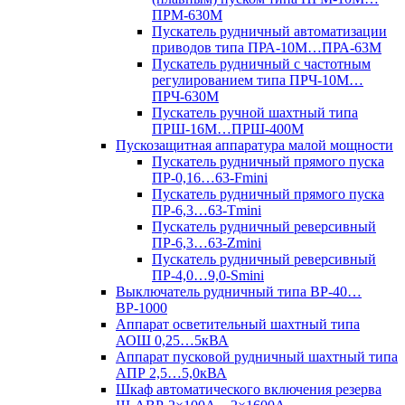
ПРМ-630М
Пускатель рудничный автоматизации
приводов типа ПРА-10М…ПРА-63М
Пускатель рудничный с частотным
регулированием типа ПРЧ-10М…
ПРЧ-630М
Пускатель ручной шахтный типа
ПРШ-16М…ПРШ-400М
Пускозащитная аппаратура малой мощности
Пускатель рудничный прямого пуска
ПР-0,16…63-Fmini
Пускатель рудничный прямого пуска
ПР-6,3…63-Tmini
Пускатель рудничный реверсивный
ПР-6,3…63-Zmini
Пускатель рудничный реверсивный
ПР-4,0…9,0-Smini
Выключатель рудничный типа ВР-40…
ВР-1000
Аппарат осветительный шахтный типа
АОШ 0,25…5кВА
Аппарат пусковой рудничный шахтный типа
АПР 2,5…5,0кВА
Шкаф автоматического включения резерва