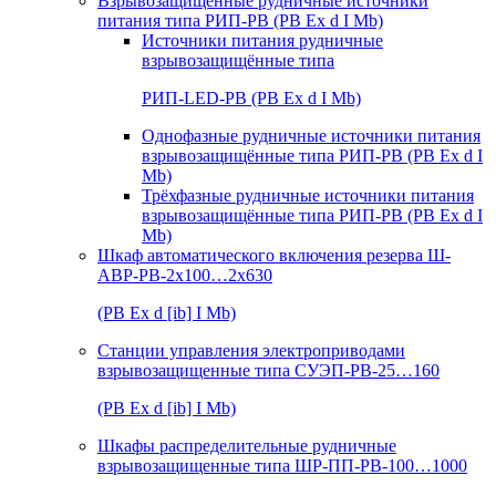
Взрывозащищенные рудничные источники
питания типа РИП-РВ (РВ Ex d I Mb)
Источники питания рудничные
взрывозащищённые типа
РИП-LED-РВ (РВ Ex d I Mb)
Однофазные рудничные источники питания
взрывозащищённые типа РИП-РВ (РВ Ex d I
Mb)
Трёхфазные рудничные источники питания
взрывозащищённые типа РИП-РВ (РВ Ex d I
Mb)
Шкаф автоматического включения резерва Ш-
АВР-РВ-2х100…2х630
(РВ Ex d [ib] I Mb)
Станции управления электроприводами
взрывозащищенные типа СУЭП-РВ-25…160
(РВ Ex d [ib] I Mb)
Шкафы распределительные рудничные
взрывозащищенные типа ШР-ПП-РВ-100…1000