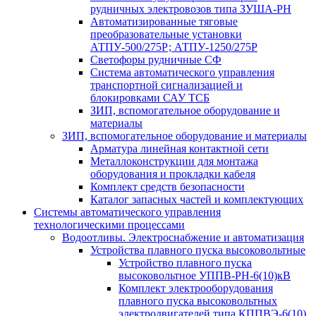
рудничных электровозов типа ЗУША-РН
Автоматизированные тяговые
преобразовательные установки
АТПУ-500/275Р; АТПУ-1250/275Р
Светофоры рудничные СФ
Система автоматического управления
транспортной сигнализацией и
блокировками САУ ТСБ
ЗИП, вспомогательное оборудование и
материалы
ЗИП, вспомогательное оборудование и материалы
Арматура линейная контактной сети
Металлоконструкции для монтажа
оборудования и прокладки кабеля
Комплект средств безопасности
Каталог запасных частей и комплектующих
Системы автоматического управления
технологическими процессами
Водоотливы. Электроснабжение и автоматизация
Устройства плавного пуска высоковольтные
Устройство плавного пуска
высоковольтное УППВ-РН-6(10)кВ
Комплект электрооборудования
плавного пуска высоковольтных
электродвигателей типа КППВЭ-6(10)