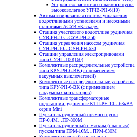
Устройство частотного плавного пуска
высоковольтное УПЧВ-РН-6(10)
Автоматизированная система управления
водоотливными установками и насосными
станциями АСУВ «Каскад».
Станция участкового водоотлива рудничная
СУВ-РН-10…СУВ-РН-250
Станция управления насосом рудничная
СУН-РН-10…СУН-РН-630
Станции управления электроприводами
типа СУЭП-100(160)
Комплектные распределительные устройства
типа КРУ-РН-6-ВВ (с применением
вакуумных выключателей)
Комплектные распределительные устройства
типа КРУ-РН-6-ВК (с применением
вакуумных контакторов)
Комплектные трансформаторные
подстанции рудничные КТП-РН 10…63кВА
серии Mini
Пускатель рудничный прямого пуска
ПР-0,4М…ПР-800М
Пускатель рудничный с мягким (плавным)
пуском типа ПРМ-10М…ПРМ-630М
Комплект средств безопасности