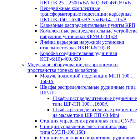
ПКТПК 25…2500 кВА 6/0,23÷0,4÷0,69 кВ
Передвижные комплектные
трансформаторные подстанции карьерные
ПКТПК-160…6300кВА 35кВ/0,4…10кВ
Карьерные распределительные пункты КРП
Комплектные распределительные устройства
наружной установки КРУН 6(10)кВ
Ячейка карьерная наружной установки
отдельностоящая ЯКНО-6(10)кВ
Коробка соединительная рудничная
КСР-6(10)-400..630
Модульное оборудование для эргономики
пространства горных выработок
Модуль подземной подстанции МПП 100 …
1600А
Шкафы распределительные рудничные типа
ШР-ПП
Шкафы распределительные рудничные
типа ШР-ПП 100…1600А
Шкафы распределительные рудничные
на малые токи ШР-ПП-63-Mini
Станция управления рудничная типа СУ-РН
Станции управления электроприводами
типа СУЭП-100(160)
Станция участкового водоотлива рудничная