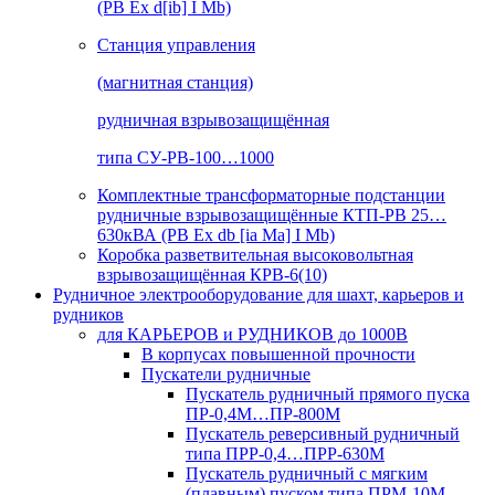
(РВ Ex d[ib] I Mb)
Станция управления
(магнитная станция)
рудничная взрывозащищённая
типа СУ-РВ-100…1000
Комплектные трансформаторные подстанции
рудничные взрывозащищённые КТП-РВ 25…
630кВА (РВ Ex db [ia Ma] I Mb)
Коробка разветвительная высоковольтная
взрывозащищённая КРВ-6(10)
Рудничное электрооборудование для шахт, карьеров и
рудников
для КАРЬЕРОВ и РУДНИКОВ до 1000В
В корпусах повышенной прочности
Пускатели рудничные
Пускатель рудничный прямого пуска
ПР-0,4М…ПР-800М
Пускатель реверсивный рудничный
типа ПРР-0,4…ПРР-630М
Пускатель рудничный с мягким
(плавным) пуском типа ПРМ-10М…