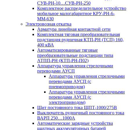
СУВ-РН-10…СУВ-РН-250
Комплектное распределительное устройство
мобильное малогабаритное КРУ-РН-6-
ММ-630
Электровозная откатка
Арматура линейная контактной сети
Комплектная тяговая преобразовательная
подстанция рудничная КТП-РН (ТСП) 160,
400 кВА
Автоматизированные тяговые
преобразовательные подстанции типа
АТПП-РН (КТП-РН-П02)
Аппаратура управления стрелочными
переводами АУСП
Аппаратура управления стрелочными
переводами АУСП (с
пневмоприводом)
Аппаратура управления стрелочными
переводами АУСП (с
электроприводом)
Щит постоянного тока ЩПТ-1000/275В
Выключатель рудничный постоянного тока
ВАРП 250…1000А
Автоматические зарядные устройства
шахтных аккумуляторных батарей