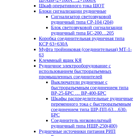
Ш-АВР-2×100А…2×1600А
Шкаф оперативного тока ШОТ
Блоки сигнализации рудничные
Сигнализатор светозвуковой
рудничный типа СР-104 (204)
Блок светозвуковой сигнализации
рудничный типа БС-200…205
Коробка соединительная рудничная типа
КСР 63÷630А
Муфта тройниковая (соединительная) МТ-1-
63
Клеммный ящик КЯ
Рудничное электрооборудование с
использованием быстроразъемных
промышленных соединителей
Выключатели рудничные с
быстроразъемным соединением типа
ВР-25-БРС … ВР-400-БРС
Шкафы распределительные рудничные
переменного тока с быстроразъемным
соединением типа ШР-ПП-63…630-
БРС
Соединитель низковольтный
рудничный типа НШР-250(400)
Рудничные источники питания РИП