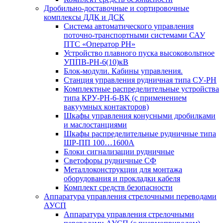
Дробильно-доставочные и сортировочные
комплексы ДДК и ДСК
Система автоматического управления
поточно-транспортными системами САУ
ПТС «Оператор РН»
Устройство плавного пуска высоковольтное
УППВ-РН-6(10)кВ
Блок-модули. Кабины управления.
Станция управления рудничная типа СУ-РН
Комплектные распределительные устройства
типа КРУ-РН-6-ВК (с применением
вакуумных контакторов)
Шкафы управления конусными дробилками
и маслостанциями
Шкафы распределительные рудничные типа
ШР-ПП 100…1600А
Блоки сигнализации рудничные
Светофоры рудничные СФ
Металлоконструкции для монтажа
оборудования и прокладки кабеля
Комплект средств безопасности
Аппаратура управления стрелочными переводами
АУСП
Аппаратура управления стрелочными