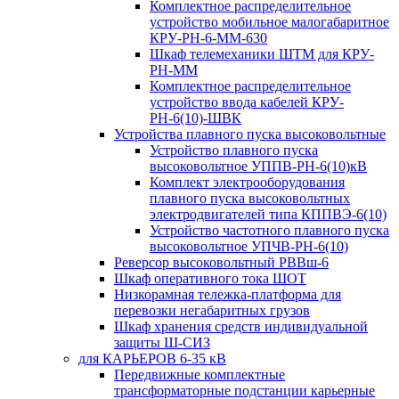
Комплектное распределительное
устройство мобильное малогабаритное
КРУ-РН-6-ММ-630
Шкаф телемеханики ШТМ для КРУ-
РН-ММ
Комплектное распределительное
устройство ввода кабелей КРУ-
РН-6(10)-ШВК
Устройства плавного пуска высоковольтные
Устройство плавного пуска
высоковольтное УППВ-РН-6(10)кВ
Комплект электрооборудования
плавного пуска высоковольтных
электродвигателей типа КППВЭ-6(10)
Устройство частотного плавного пуска
высоковольтное УПЧВ-РН-6(10)
Реверсор высоковольтный РВВш-6
Шкаф оперативного тока ШОТ
Низкорамная тележка-платформа для
перевозки негабаритных грузов
Шкаф хранения средств индивидуальной
защиты Ш-СИЗ
для КАРЬЕРОВ 6-35 кВ
Передвижные комплектные
трансформаторные подстанции карьерные