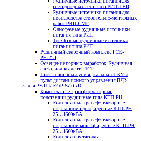
Рудничные источники питания для
светодиодных лент типа РИП-LED
Рудничные источники питания для
производства строительно-монтажных
работ РИП-СМР
Однофазные рудничные источники
питания типа РИП
Трёхфазные рудничные источники
питания типа РИП
Рудничный сварочный комплекс РСК-
РН-250
Освещение горных выработок. Рудничная
светодиодная лента ЛСР
Пост кнопочный универсальный ПКУ и
пульт дистанционного управления ПДУ
для РУДНИКОВ 6-10 кВ
Комплектные трансформаторные
подстанции рудничные типа КТП-РН
Комплектные трансформаторные
подстанции однофидерные КТП-РН
25…1600кВА
Комплектные трансформаторные
подстанции многофидерные КТП-РН
25…1600кВА
Комплектная тяговая