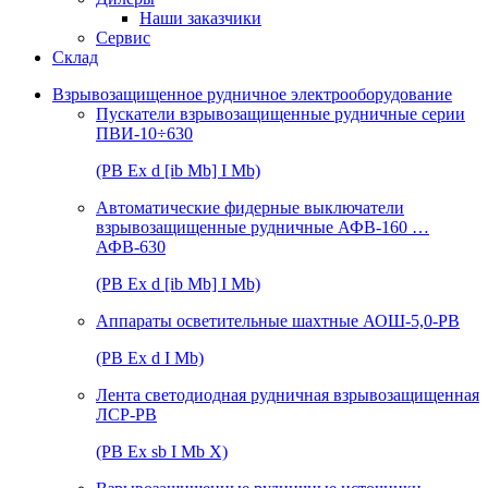
Наши заказчики
Сервис
Склад
Взрывозащищенное рудничное электрооборудование
Пускатели взрывозащищенные рудничные серии
ПВИ-10÷630
(РВ Ex d [ib Mb] I Mb)
Автоматические фидерные выключатели
взрывозащищенные рудничные АФВ-160 …
АФВ-630
(РВ Ex d [ib Mb] I Mb)
Аппараты осветительные шахтные АОШ-5,0-РВ
(РВ Ex d I Mb)
Лента светодиодная рудничная взрывозащищенная
ЛСР-РВ
(РВ Ex sb I Mb Х)