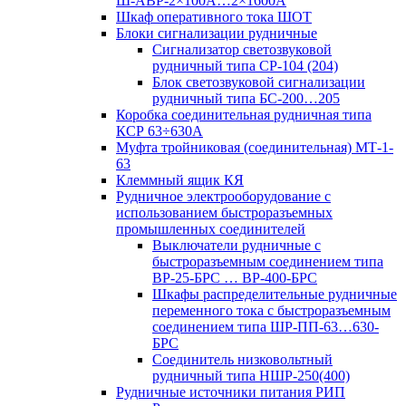
Ш-АВР-2×100А…2×1600А
Шкаф оперативного тока ШОТ
Блоки сигнализации рудничные
Сигнализатор светозвуковой
рудничный типа СР-104 (204)
Блок светозвуковой сигнализации
рудничный типа БС-200…205
Коробка соединительная рудничная типа
КСР 63÷630А
Муфта тройниковая (соединительная) МТ-1-
63
Клеммный ящик КЯ
Рудничное электрооборудование с
использованием быстроразъемных
промышленных соединителей
Выключатели рудничные с
быстроразъемным соединением типа
ВР-25-БРС … ВР-400-БРС
Шкафы распределительные рудничные
переменного тока с быстроразъемным
соединением типа ШР-ПП-63…630-
БРС
Соединитель низковольтный
рудничный типа НШР-250(400)
Рудничные источники питания РИП