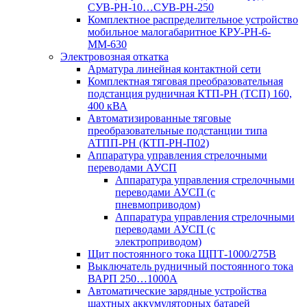
СУВ-РН-10…СУВ-РН-250
Комплектное распределительное устройство
мобильное малогабаритное КРУ-РН-6-
ММ-630
Электровозная откатка
Арматура линейная контактной сети
Комплектная тяговая преобразовательная
подстанция рудничная КТП-РН (ТСП) 160,
400 кВА
Автоматизированные тяговые
преобразовательные подстанции типа
АТПП-РН (КТП-РН-П02)
Аппаратура управления стрелочными
переводами АУСП
Аппаратура управления стрелочными
переводами АУСП (с
пневмоприводом)
Аппаратура управления стрелочными
переводами АУСП (с
электроприводом)
Щит постоянного тока ЩПТ-1000/275В
Выключатель рудничный постоянного тока
ВАРП 250…1000А
Автоматические зарядные устройства
шахтных аккумуляторных батарей