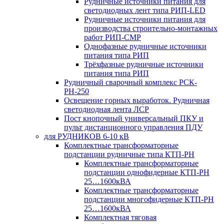
Рудничные источники питания для
светодиодных лент типа РИП-LED
Рудничные источники питания для
производства строительно-монтажных
работ РИП-СМР
Однофазные рудничные источники
питания типа РИП
Трёхфазные рудничные источники
питания типа РИП
Рудничный сварочный комплекс РСК-
РН-250
Освещение горных выработок. Рудничная
светодиодная лента ЛСР
Пост кнопочный универсальный ПКУ и
пульт дистанционного управления ПДУ
для РУДНИКОВ 6-10 кВ
Комплектные трансформаторные
подстанции рудничные типа КТП-РН
Комплектные трансформаторные
подстанции однофидерные КТП-РН
25…1600кВА
Комплектные трансформаторные
подстанции многофидерные КТП-РН
25…1600кВА
Комплектная тяговая