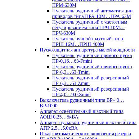
ПРМ-630М
Пускатель рудничный автоматизации
приводов типа ПРА-10М…ПРА-63М
Пускатель рудничный с частотным
регулированием типа ПРЧ-10М…
ПРЧ-630М
Пускатель ручной шахтный типа
ПРШ-16М…ПРШ-400М
Пускозащитная аппаратура малой мощности
Пускатель рудничный прямого пуска
ПР-0,16…63-Fmini
Пускатель рудничный прямого пуска
ПР-6,3…63-Tmini
Пускатель рудничный реверсивный
ПР-6,3…63-Zmini
Пускатель рудничный реверсивный
ПР-4,0…9,0-Smini
Выключатель рудничный типа ВР-40…
ВР-1000
Аппарат осветительный шахтный типа
АОШ 0,25…5кВА
Аппарат пусковой рудничный шахтный типа
АПР 2,5…5,0кВА
Шкаф автоматического включения резерва