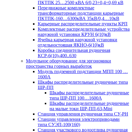
ПКТПК 25…2500 кВА 6/0,23÷0,4÷0,69 кВ
Передвижные комплектные
трансформаторные подстанции карьерные
ПКТПК-160…6300кВА 35кВ/0,4…10кВ
Карьерные распределительные пункты КРП
Комплектные распределительные устройства
наружной установки КРУН 6(10)кВ
Ячейка карьерная наружной установки
отдельностоящая ЯКНО-6(10)кВ
Коробка соединительная рудничная
КСР-6(10)-400..630
Модульное оборудование для эргономики
пространства горных выработок
Модуль подземной подстанции МПП 100 …
1600А
Шкафы распределительные рудничные типа
ШР-ПП
Шкафы распределительные рудничные
типа ШР-ПП 100…1600А
Шкафы распределительные рудничные
на малые токи ШР-ПП-63-Mini
Станция управления рудничная типа СУ-РН
Станции управления электроприводами
типа СУЭП-100(160)
Станция участкового водоотлива рудничная