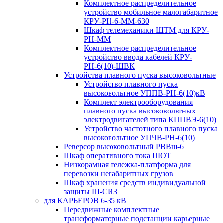
Комплектное распределительное
устройство мобильное малогабаритное
КРУ-РН-6-ММ-630
Шкаф телемеханики ШТМ для КРУ-
РН-ММ
Комплектное распределительное
устройство ввода кабелей КРУ-
РН-6(10)-ШВК
Устройства плавного пуска высоковольтные
Устройство плавного пуска
высоковольтное УППВ-РН-6(10)кВ
Комплект электрооборудования
плавного пуска высоковольтных
электродвигателей типа КППВЭ-6(10)
Устройство частотного плавного пуска
высоковольтное УПЧВ-РН-6(10)
Реверсор высоковольтный РВВш-6
Шкаф оперативного тока ШОТ
Низкорамная тележка-платформа для
перевозки негабаритных грузов
Шкаф хранения средств индивидуальной
защиты Ш-СИЗ
для КАРЬЕРОВ 6-35 кВ
Передвижные комплектные
трансформаторные подстанции карьерные