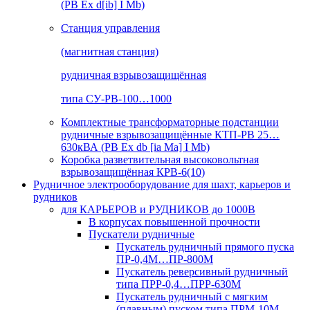
(РВ Ex d[ib] I Mb)
Станция управления
(магнитная станция)
рудничная взрывозащищённая
типа СУ-РВ-100…1000
Комплектные трансформаторные подстанции
рудничные взрывозащищённые КТП-РВ 25…
630кВА (РВ Ex db [ia Ma] I Mb)
Коробка разветвительная высоковольтная
взрывозащищённая КРВ-6(10)
Рудничное электрооборудование для шахт, карьеров и
рудников
для КАРЬЕРОВ и РУДНИКОВ до 1000В
В корпусах повышенной прочности
Пускатели рудничные
Пускатель рудничный прямого пуска
ПР-0,4М…ПР-800М
Пускатель реверсивный рудничный
типа ПРР-0,4…ПРР-630М
Пускатель рудничный с мягким
(плавным) пуском типа ПРМ-10М…