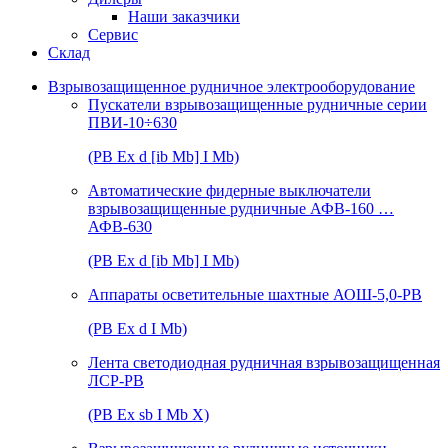
Наши заказчики
Сервис
Склад
Взрывозащищенное рудничное электрооборудование
Пускатели взрывозащищенные рудничные серии
ПВИ-10÷630
(РВ Ex d [ib Mb] I Mb)
Автоматические фидерные выключатели
взрывозащищенные рудничные АФВ-160 …
АФВ-630
(РВ Ex d [ib Mb] I Mb)
Аппараты осветительные шахтные АОШ-5,0-РВ
(РВ Ex d I Mb)
Лента светодиодная рудничная взрывозащищенная
ЛСР-РВ
(РВ Ex sb I Mb Х)