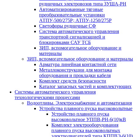
рудничных электровозов типа ЗУША-РН
Автоматизированные тяговые
преобразовательные установки
АТПУ-500/275Р; АТПУ-1250/275Р
Светофоры рудничные СФ
Система автоматического управления
транспортной сигнализацией и
блокировками САУ ТСБ
ЗИП, вспомогательное оборудование и
материалы
ЗИП, вспомогательное оборудование и материалы
Арматура линейная контактной сети
Металлоконструкции для монтажа
оборудования и прокладки кабеля
Комплект средств безопасности
Каталог запасных частей и комплектующих
Системы автоматического управления
технологическими процессами
Водоотливы. Электроснабжение и автоматизация
Устройства плавного пуска высоковольтные
Устройство плавного пуска
высоковольтное УППВ-РН-6(10)кВ
Комплект электрооборудования
плавного пуска высоковольтных
электродвигателей типа КППВЭ-6(10)