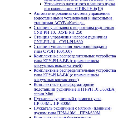
Устройство частотного плавного пуска
высоковольтное УПЧВ-РН-6(10)
Автоматизированная система управления
водоотливными установками и насосными
станциями АСУВ «Каскад».
Станция участкового водоотлива рудничная
СУВ-РН-10…СУВ-РН-250
Станция управления насосом рудничная
СУН-РН-10…СУН-РН-630
Станции управления электроприводами
типа СУЭП-100(160)
Комплектные распределительные устройства
типа КРУ-РН-6-ВВ (с применением
вакуумных выключателей)
Комплектные распределительные устройства
типа КРУ-РН-6-ВК (с применением
вакуумных контакторов)
Комплектные трансформаторные
подстанции рудничные КТП-РН 10…63кВА
серии Mini
Пускатель рудничный прямого пуска
ПР-0,4М…ПР-800М
Пускатель рудничный с мягким (плавным)
пуском типа ПРМ-10М…ПРМ-630М
Комплект средств безопасности