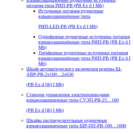
Взрывозащищенные рудничные источники
питания типа РИП-РВ (РВ Ex d I Mb)
Источники питания рудничные
взрывозащищённые типа
РИП-LED-РВ (РВ Ex d I Mb)
Однофазные рудничные источники питания
взрывозащищённые типа РИП-РВ (РВ Ex d I
Mb)
Трёхфазные рудничные источники питания
взрывозащищённые типа РИП-РВ (РВ Ex d I
Mb)
Шкаф автоматического включения резерва Ш-
АВР-РВ-2х100…2х630
(РВ Ex d [ib] I Mb)
Станции управления электроприводами
взрывозащищенные типа СУЭП-РВ-25…160
(РВ Ex d [ib] I Mb)
Шкафы распределительные рудничные
взрывозащищенные типа ШР-ПП-РВ-100…1000