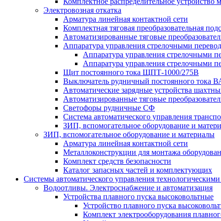
Комплектное распределительное устройство
Электровозная откатка
Арматура линейная контактной сети
Комплектная тяговая преобразовательная по
Автоматизированные тяговые преобразовате
Аппаратура управления стрелочными перев
Аппаратура управления стрелочными п
Аппаратура управления стрелочными п
Щит постоянного тока ЩПТ-1000/275В
Выключатель рудничный постоянного тока
Автоматические зарядные устройства шахтн
Автоматизированные тяговые преобразовате
Светофоры рудничные СФ
Система автоматического управления трансп
ЗИП, вспомогательное оборудование и матер
ЗИП, вспомогательное оборудование и материалы
Арматура линейная контактной сети
Металлоконструкции для монтажа оборудован
Комплект средств безопасности
Каталог запасных частей и комплектующих
Системы автоматического управления технологическими
Водоотливы. Электроснабжение и автоматизация
Устройства плавного пуска высоковольтные
Устройство плавного пуска высоковол
Комплект электрооборудования плавног