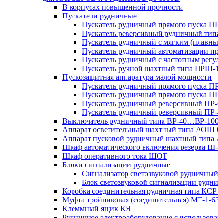
В корпусах повышенной прочности
Пускатели рудничные
Пускатель рудничный прямого пуска 
Пускатель реверсивный рудничный ти
Пускатель рудничный с мягким (пла
Пускатель рудничный автоматизации 
Пускатель рудничный с частотным ре
Пускатель ручной шахтный типа ПР
Пускозащитная аппаратура малой мощности
Пускатель рудничный прямого пуска П
Пускатель рудничный прямого пуска П
Пускатель рудничный реверсивный ПР-
Пускатель рудничный реверсивный ПР-
Выключатель рудничный типа ВР-40…ВР-10
Аппарат осветительный шахтный типа АОШ
Аппарат пусковой рудничный шахтный типа
Шкаф автоматического включения резерва
Шкаф оперативного тока ШОТ
Блоки сигнализации рудничные
Сигнализатор светозвуковой рудничный 
Блок светозвуковой сигнализации руд
Коробка соединительная рудничная типа КСР
Муфта тройниковая (соединительная) МТ-1-6
Клеммный ящик КЯ
Рудничное электрооборудование с использо