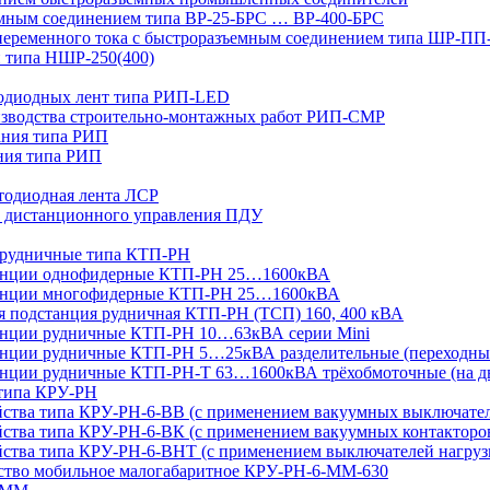
мным соединением типа ВР-25-БРС … ВР-400-БРС
переменного тока с быстроразъемным соединением типа ШР-П
 типа НШР-250(400)
тодиодных лент типа РИП-LED
изводства строительно-монтажных работ РИП-СМР
ания типа РИП
ния типа РИП
тодиодная лента ЛСР
 дистанционного управления ПДУ
 рудничные типа КТП-РН
танции однофидерные КТП-РН 25…1600кВА
танции многофидерные КТП-РН 25…1600кВА
ая подстанция рудничная КТП-РН (ТСП) 160, 400 кВА
анции рудничные КТП-РН 10…63кВА серии Mini
анции рудничные КТП-РН 5…25кВА разделительные (переходны
нции рудничные КТП-РН-Т 63…1600кВА трёхобмоточные (на дв
 типа КРУ-РН
йства типа КРУ-РН-6-ВВ (с применением вакуумных выключате
ства типа КРУ-РН-6-ВК (с применением вакуумных контакторо
йства типа КРУ-РН-6-ВНТ (с применением выключателей нагруз
йство мобильное малогабаритное КРУ-РН-6-ММ-630