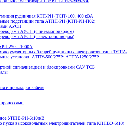
 мобильное малогабаритное КРУ-РН-6-ММ-630
дстанция рудничная КТП-РН (ТСП) 160, 400 кВА
льные подстанции типа АТПП-РН (КТП-РН-П02)
одами АУСП
ереводами АУСП (с пневмоприводом)
ереводами АУСП (с электроприводом)
 ВАРП 250…1000А
ых аккумуляторных батарей рудничных электровозов типа ЗУША
льные установки АТПУ-500/275Р; АТПУ-1250/275Р
ортной сигнализацией и блокировками САУ ТСБ
иалы
ия и прокладки кабеля
 процессами
ьтное УППВ-РН-6(10)кВ
о пуска высоковольтных электродвигателей типа КППВЭ-6(10)