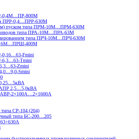
ПР-0,4М…ПР-800М
па ПРР-0,4…ПРР-630М
вным) пуском типа ПРМ-10М…ПРМ-630М
приводов типа ПРА-10М…ПРА-63М
гулированием типа ПРЧ-10М…ПРЧ-630М
Ш-16М…ПРШ-400М
Р-0,16…63-Fmini
Р-6,3…63-Tmini
6,3…63-Zmini
4,0…9,0-Smini
00
 0,25…5кВА
 АПР 2,5…5,0кВА
 Ш-АВР-2×100А…2×1600А
типа СР-104 (204)
ничный типа БС-200…205
 63÷630А
3
ванием быстроразъемных промышленных соединителей