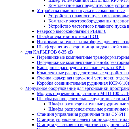
Шкаф телемеханики ШТМ для КРУ-РН
Комплектное распределительное устрой
Устройства плавного пуска высоковольтные
Устройство плавного пуска высоковол
Комплект электрооборудования плавног
Устройство частотного плавного пуска
Реверсор высоковольтный РВВш-6
Шкаф оперативного тока ШОТ
Низкорамная тележка-платформа для перевозк
Шкаф хранения средств индивидуальной за
для КАРЬЕРОВ 6-35 кВ
Передвижные комплектные трансформаторные
Передвижные комплектные трансформаторн
Карьерные распределительные пункты КРП
Комплектные распределительные устройства
Ячейка карьерная наружной установки отдел
Коробка соединительная рудничная КСР-6(10)
Модульное оборудование для эргономики простран
Модуль подземной подстанции МПП 100 … 
Шкафы распределительные рудничные типа
Шкафы распределительные рудничные
Шкафы распределительные рудничные н
Станция управления рудничная типа СУ-РН
Станции управления электроприводами типа
Станция участкового водоотлива руднична