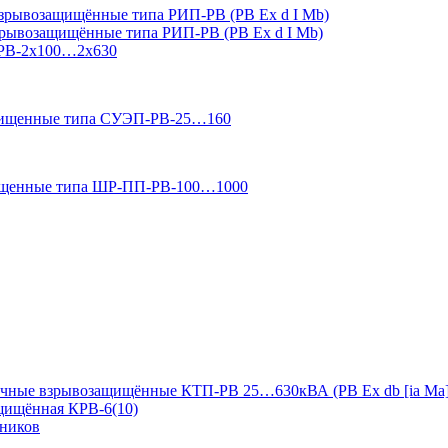
зрывозащищённые типа РИП-РВ (РВ Ex d I Mb)
зрывозащищённые типа РИП-РВ (РВ Ex d I Mb)
-РВ-2х100…2х630
ащищенные типа СУЭП-РВ-25…160
ищенные типа ШР-ПП-РВ-100…1000
чные взрывозащищённые КТП-РВ 25…630кВА (РВ Ex db [ia Ma]
ащищённая КРВ-6(10)
дников