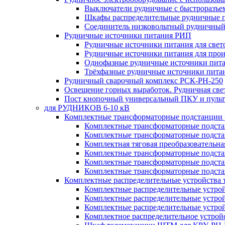
Выключатели рудничные с быстроразъе
Шкафы распределительные рудничные 
Соединитель низковольтный рудничный
Рудничные источники питания РИП
Рудничные источники питания для све
Рудничные источники питания для про
Однофазные рудничные источники пит
Трёхфазные рудничные источники пита
Рудничный сварочный комплекс РСК-РН-250
Освещение горных выработок. Рудничная све
Пост кнопочный универсальный ПКУ и пульт
для РУДНИКОВ 6-10 кВ
Комплектные трансформаторные подстанции
Комплектные трансформаторные подс
Комплектные трансформаторные подс
Комплектная тяговая преобразовательн
Комплектные трансформаторные подст
Комплектные трансформаторные подст
Комплектные трансформаторные подста
Комплектные распределительные устройства
Комплектные распределительные устро
Комплектные распределительные устрой
Комплектные распределительные устро
Комплектное распределительное устро