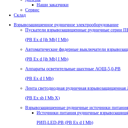
Наши заказчики
Сервис
Склад
Взрывозащищенное рудничное электрооборудование
Пускатели взрывозащищенные рудничные серии П
(РВ Ex d [ib Mb] I Mb)
Автоматические фидерные выключатели взрывоз
(РВ Ex d [ib Mb] I Mb)
Аппараты осветительные шахтные АОШ-5,0-РВ
(РВ Ex d I Mb)
Лента светодиодная рудничная взрывозащищенная
(РВ Ex sb I Mb Х)
Взрывозащищенные рудничные источники питания 
Источники питания рудничные взрывозащищ
РИП-LED-РВ (РВ Ex d I Mb)