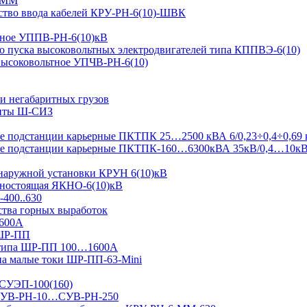
-ММ
ство ввода кабелей КРУ-РН-6(10)-ШВК
ьтное УППВ-РН-6(10)кВ
о пуска высоковольтных электродвигателей типа КППВЭ-6(10)
 высоковольтное УПЧВ-РН-6(10)
и негабаритных грузов
щиты Ш-СИЗ
 подстанции карьерные ПКТПК 25…2500 кВА 6/0,23÷0,4÷0,69 
ые подстанции карьерные ПКТПК-160…6300кВА 35кВ/0,4…10к
 наружной установки КРУН 6(10)кВ
ьностоящая ЯКНО-6(10)кВ
-400..630
ства горных выработок
1600А
 ШР-ПП
 типа ШР-ПП 100…1600А
а малые токи ШР-ПП-63-Mini
 СУЭП-100(160)
я СУВ-РН-10…СУВ-РН-250