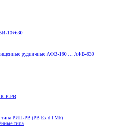
ВИ-10÷630
ащищенные рудничные АФВ-160 … АФВ-630
 ЛСР-РВ
типа РИП-РВ (РВ Ex d I Mb)
ённые типа