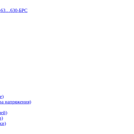
П-63…630-БРС
е)
а напряжения)
лей)
в)
ки)