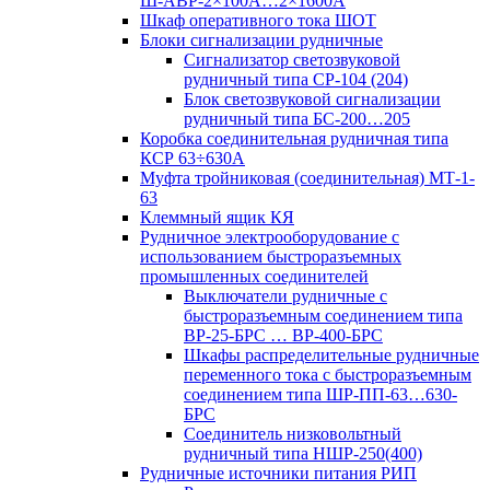
Ш-АВР-2×100А…2×1600А
Шкаф оперативного тока ШОТ
Блоки сигнализации рудничные
Сигнализатор светозвуковой
рудничный типа СР-104 (204)
Блок светозвуковой сигнализации
рудничный типа БС-200…205
Коробка соединительная рудничная типа
КСР 63÷630А
Муфта тройниковая (соединительная) МТ-1-
63
Клеммный ящик КЯ
Рудничное электрооборудование с
использованием быстроразъемных
промышленных соединителей
Выключатели рудничные с
быстроразъемным соединением типа
ВР-25-БРС … ВР-400-БРС
Шкафы распределительные рудничные
переменного тока с быстроразъемным
соединением типа ШР-ПП-63…630-
БРС
Соединитель низковольтный
рудничный типа НШР-250(400)
Рудничные источники питания РИП