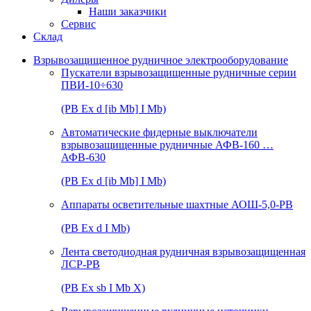
Наши заказчики
Сервис
Склад
Взрывозащищенное рудничное электрооборудование
Пускатели взрывозащищенные рудничные серии
ПВИ-10÷630
(РВ Ex d [ib Mb] I Mb)
Автоматические фидерные выключатели
взрывозащищенные рудничные АФВ-160 …
АФВ-630
(РВ Ex d [ib Mb] I Mb)
Аппараты осветительные шахтные АОШ-5,0-РВ
(РВ Ex d I Mb)
Лента светодиодная рудничная взрывозащищенная
ЛСР-РВ
(РВ Ex sb I Mb Х)