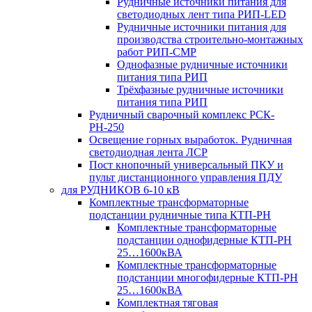
Рудничные источники питания для
светодиодных лент типа РИП-LED
Рудничные источники питания для
производства строительно-монтажных
работ РИП-СМР
Однофазные рудничные источники
питания типа РИП
Трёхфазные рудничные источники
питания типа РИП
Рудничный сварочный комплекс РСК-
РН-250
Освещение горных выработок. Рудничная
светодиодная лента ЛСР
Пост кнопочный универсальный ПКУ и
пульт дистанционного управления ПДУ
для РУДНИКОВ 6-10 кВ
Комплектные трансформаторные
подстанции рудничные типа КТП-РН
Комплектные трансформаторные
подстанции однофидерные КТП-РН
25…1600кВА
Комплектные трансформаторные
подстанции многофидерные КТП-РН
25…1600кВА
Комплектная тяговая