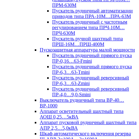
ПРМ-630М
Пускатель рудничный автоматизации
приводов типа ПРА-10М…ПРА-63М
Пускатель рудничный с частотным
регулированием типа ПРЧ-10М…
ПРЧ-630М
Пускатель ручной шахтный типа
ПРШ-16М…ПРШ-400М
Пускозащитная аппаратура малой мощности
Пускатель рудничный прямого пуска
ПР-0,16…63-Fmini
Пускатель рудничный прямого пуска
ПР-6,3…63-Tmini
Пускатель рудничный реверсивный
ПР-6,3…63-Zmini
Пускатель рудничный реверсивный
ПР-4,0…9,0-Smini
Выключатель рудничный типа ВР-40…
ВР-1000
Аппарат осветительный шахтный типа
АОШ 0,25…5кВА
Аппарат пусковой рудничный шахтный типа
АПР 2,5…5,0кВА
Шкаф автоматического включения резерва