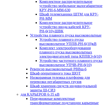
Комплектное распределительное
устройство мобильное малогабаритное
КРУ-РН-6-ММ-630
Шкаф телемеханики ШТМ для КРУ-
РН-ММ
Комплектное распределительное
устройство ввода кабелей КРУ-
РН-6(10)-ШВК
Устройства плавного пуска высоковольтные
Устройство плавного пуска
высоковольтное УППВ-РН-6(10)кВ
Комплект электрооборудования
плавного пуска высоковольтных
электродвигателей типа КППВЭ-6(10)
Устройство частотного плавного пуска
высоковольтное УПЧВ-РН-6(10)
Реверсор высоковольтный РВВш-6
Шкаф оперативного тока ШОТ
Низкорамная тележка-платформа для
перевозки негабаритных грузов
Шкаф хранения средств индивидуальной
защиты Ш-СИЗ
для КАРЬЕРОВ 6-35 кВ
Передвижные комплектные
трансформаторные подстанции карьерные