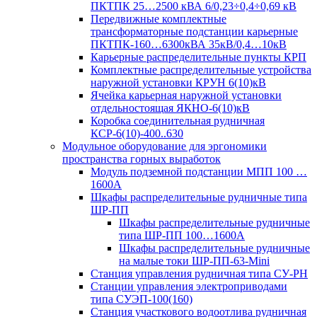
ПКТПК 25…2500 кВА 6/0,23÷0,4÷0,69 кВ
Передвижные комплектные
трансформаторные подстанции карьерные
ПКТПК-160…6300кВА 35кВ/0,4…10кВ
Карьерные распределительные пункты КРП
Комплектные распределительные устройства
наружной установки КРУН 6(10)кВ
Ячейка карьерная наружной установки
отдельностоящая ЯКНО-6(10)кВ
Коробка соединительная рудничная
КСР-6(10)-400..630
Модульное оборудование для эргономики
пространства горных выработок
Модуль подземной подстанции МПП 100 …
1600А
Шкафы распределительные рудничные типа
ШР-ПП
Шкафы распределительные рудничные
типа ШР-ПП 100…1600А
Шкафы распределительные рудничные
на малые токи ШР-ПП-63-Mini
Станция управления рудничная типа СУ-РН
Станции управления электроприводами
типа СУЭП-100(160)
Станция участкового водоотлива рудничная