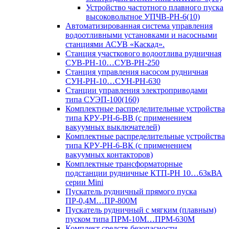
Устройство частотного плавного пуска
высоковольтное УПЧВ-РН-6(10)
Автоматизированная система управления
водоотливными установками и насосными
станциями АСУВ «Каскад».
Станция участкового водоотлива рудничная
СУВ-РН-10…СУВ-РН-250
Станция управления насосом рудничная
СУН-РН-10…СУН-РН-630
Станции управления электроприводами
типа СУЭП-100(160)
Комплектные распределительные устройства
типа КРУ-РН-6-ВВ (с применением
вакуумных выключателей)
Комплектные распределительные устройства
типа КРУ-РН-6-ВК (с применением
вакуумных контакторов)
Комплектные трансформаторные
подстанции рудничные КТП-РН 10…63кВА
серии Mini
Пускатель рудничный прямого пуска
ПР-0,4М…ПР-800М
Пускатель рудничный с мягким (плавным)
пуском типа ПРМ-10М…ПРМ-630М
Комплект средств безопасности