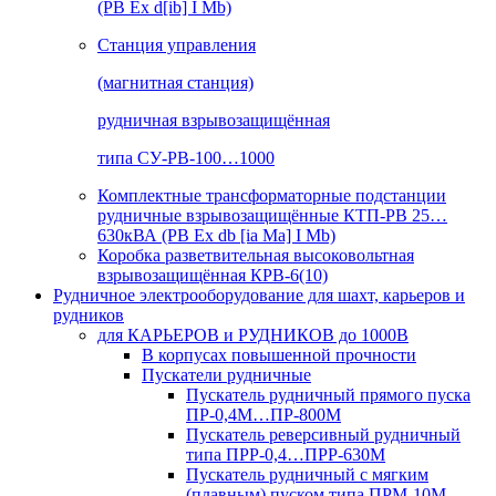
(РВ Ex d[ib] I Mb)
Станция управления
(магнитная станция)
рудничная взрывозащищённая
типа СУ-РВ-100…1000
Комплектные трансформаторные подстанции
рудничные взрывозащищённые КТП-РВ 25…
630кВА (РВ Ex db [ia Ma] I Mb)
Коробка разветвительная высоковольтная
взрывозащищённая КРВ-6(10)
Рудничное электрооборудование для шахт, карьеров и
рудников
для КАРЬЕРОВ и РУДНИКОВ до 1000В
В корпусах повышенной прочности
Пускатели рудничные
Пускатель рудничный прямого пуска
ПР-0,4М…ПР-800М
Пускатель реверсивный рудничный
типа ПРР-0,4…ПРР-630М
Пускатель рудничный с мягким
(плавным) пуском типа ПРМ-10М…