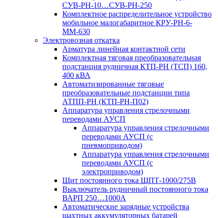
СУВ-РН-10…СУВ-РН-250
Комплектное распределительное устройство
мобильное малогабаритное КРУ-РН-6-
ММ-630
Электровозная откатка
Арматура линейная контактной сети
Комплектная тяговая преобразовательная
подстанция рудничная КТП-РН (ТСП) 160,
400 кВА
Автоматизированные тяговые
преобразовательные подстанции типа
АТПП-РН (КТП-РН-П02)
Аппаратура управления стрелочными
переводами АУСП
Аппаратура управления стрелочными
переводами АУСП (с
пневмоприводом)
Аппаратура управления стрелочными
переводами АУСП (с
электроприводом)
Щит постоянного тока ЩПТ-1000/275В
Выключатель рудничный постоянного тока
ВАРП 250…1000А
Автоматические зарядные устройства
шахтных аккумуляторных батарей