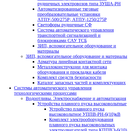
рудничных электровозов типа ЗУША-РН
Автоматизированные тяговые
преобразовательные установки
АТПУ-500/275Р; АТПУ-1250/275Р
Светофоры рудничные СФ
Система автоматического управления
транспортной сигнализацией и
блокировками САУ ТСБ
ЗИП, вспомогательное оборудование и
материалы
ЗИП, вспомогательное оборудование и материалы
Арматура линейная контактной сети
Металлоконструкции для монтажа
оборудования и прокладки кабеля
Комплект средств безопасности
Каталог запасных частей и комплектующих
Системы автоматического управления
технологическими процессами
Водоотливы. Электроснабжение и автоматизация
Устройства плавного пуска высоковольтные
Устройство плавного пуска
высоковольтное УППВ-РН-6(10)кВ
Комплект электрооборудования
плавного пуска высоковольтных
электродвигателей типа КППВЭ-6(10)