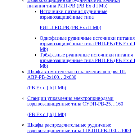
Взрывозащищенные рудничные источники
питания типа РИП-РВ (РВ Ex d I Mb)
Источники питания рудничные
взрывозащищённые типа
РИП-LED-РВ (РВ Ex d I Mb)
Однофазные рудничные источники питания
взрывозащищённые типа РИП-РВ (РВ Ex d I
Mb)
Трёхфазные рудничные источники питания
взрывозащищённые типа РИП-РВ (РВ Ex d I
Mb)
Шкаф автоматического включения резерва Ш-
АВР-РВ-2х100…2х630
(РВ Ex d [ib] I Mb)
Станции управления электроприводами
взрывозащищенные типа СУЭП-РВ-25…160
(РВ Ex d [ib] I Mb)
Шкафы распределительные рудничные
взрывозащищенные типа ШР-ПП-РВ-100…1000