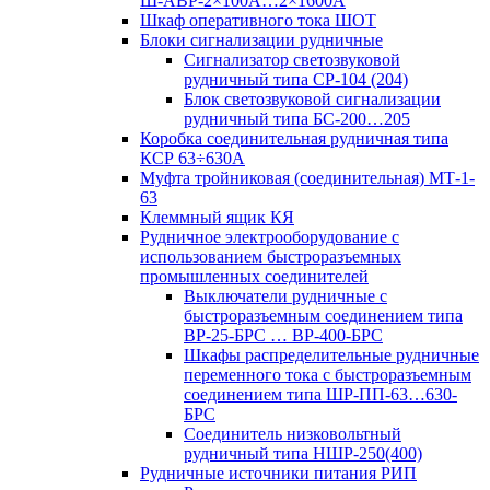
Ш-АВР-2×100А…2×1600А
Шкаф оперативного тока ШОТ
Блоки сигнализации рудничные
Сигнализатор светозвуковой
рудничный типа СР-104 (204)
Блок светозвуковой сигнализации
рудничный типа БС-200…205
Коробка соединительная рудничная типа
КСР 63÷630А
Муфта тройниковая (соединительная) МТ-1-
63
Клеммный ящик КЯ
Рудничное электрооборудование с
использованием быстроразъемных
промышленных соединителей
Выключатели рудничные с
быстроразъемным соединением типа
ВР-25-БРС … ВР-400-БРС
Шкафы распределительные рудничные
переменного тока с быстроразъемным
соединением типа ШР-ПП-63…630-
БРС
Соединитель низковольтный
рудничный типа НШР-250(400)
Рудничные источники питания РИП