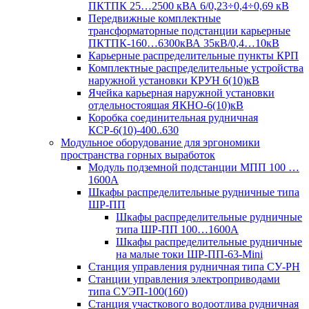
ПКТПК 25…2500 кВА 6/0,23÷0,4÷0,69 кВ
Передвижные комплектные
трансформаторные подстанции карьерные
ПКТПК-160…6300кВА 35кВ/0,4…10кВ
Карьерные распределительные пункты КРП
Комплектные распределительные устройства
наружной установки КРУН 6(10)кВ
Ячейка карьерная наружной установки
отдельностоящая ЯКНО-6(10)кВ
Коробка соединительная рудничная
КСР-6(10)-400..630
Модульное оборудование для эргономики
пространства горных выработок
Модуль подземной подстанции МПП 100 …
1600А
Шкафы распределительные рудничные типа
ШР-ПП
Шкафы распределительные рудничные
типа ШР-ПП 100…1600А
Шкафы распределительные рудничные
на малые токи ШР-ПП-63-Mini
Станция управления рудничная типа СУ-РН
Станции управления электроприводами
типа СУЭП-100(160)
Станция участкового водоотлива рудничная