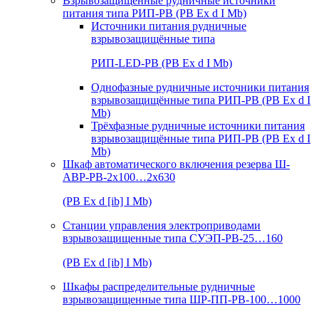
Взрывозащищенные рудничные источники
питания типа РИП-РВ (РВ Ex d I Mb)
Источники питания рудничные
взрывозащищённые типа
РИП-LED-РВ (РВ Ex d I Mb)
Однофазные рудничные источники питания
взрывозащищённые типа РИП-РВ (РВ Ex d I
Mb)
Трёхфазные рудничные источники питания
взрывозащищённые типа РИП-РВ (РВ Ex d I
Mb)
Шкаф автоматического включения резерва Ш-
АВР-РВ-2х100…2х630
(РВ Ex d [ib] I Mb)
Станции управления электроприводами
взрывозащищенные типа СУЭП-РВ-25…160
(РВ Ex d [ib] I Mb)
Шкафы распределительные рудничные
взрывозащищенные типа ШР-ПП-РВ-100…1000