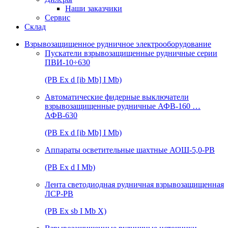
Наши заказчики
Сервис
Склад
Взрывозащищенное рудничное электрооборудование
Пускатели взрывозащищенные рудничные серии
ПВИ-10÷630
(РВ Ex d [ib Mb] I Mb)
Автоматические фидерные выключатели
взрывозащищенные рудничные АФВ-160 …
АФВ-630
(РВ Ex d [ib Mb] I Mb)
Аппараты осветительные шахтные АОШ-5,0-РВ
(РВ Ex d I Mb)
Лента светодиодная рудничная взрывозащищенная
ЛСР-РВ
(РВ Ex sb I Mb Х)