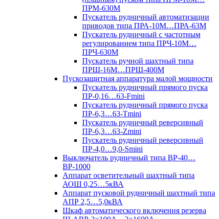
ПРМ-630М
Пускатель рудничный автоматизации
приводов типа ПРА-10М…ПРА-63М
Пускатель рудничный с частотным
регулированием типа ПРЧ-10М…
ПРЧ-630М
Пускатель ручной шахтный типа
ПРШ-16М…ПРШ-400М
Пускозащитная аппаратура малой мощности
Пускатель рудничный прямого пуска
ПР-0,16…63-Fmini
Пускатель рудничный прямого пуска
ПР-6,3…63-Tmini
Пускатель рудничный реверсивный
ПР-6,3…63-Zmini
Пускатель рудничный реверсивный
ПР-4,0…9,0-Smini
Выключатель рудничный типа ВР-40…
ВР-1000
Аппарат осветительный шахтный типа
АОШ 0,25…5кВА
Аппарат пусковой рудничный шахтный типа
АПР 2,5…5,0кВА
Шкаф автоматического включения резерва