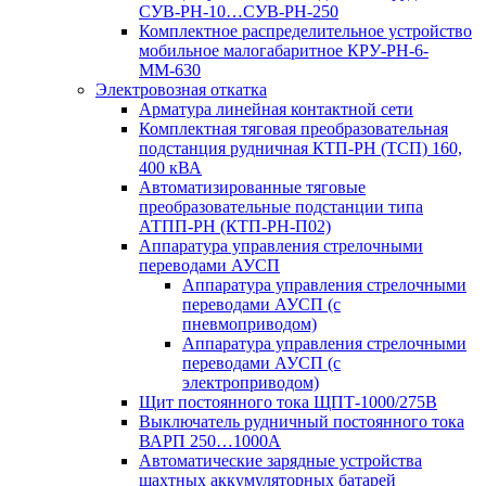
СУВ-РН-10…СУВ-РН-250
Комплектное распределительное устройство
мобильное малогабаритное КРУ-РН-6-
ММ-630
Электровозная откатка
Арматура линейная контактной сети
Комплектная тяговая преобразовательная
подстанция рудничная КТП-РН (ТСП) 160,
400 кВА
Автоматизированные тяговые
преобразовательные подстанции типа
АТПП-РН (КТП-РН-П02)
Аппаратура управления стрелочными
переводами АУСП
Аппаратура управления стрелочными
переводами АУСП (с
пневмоприводом)
Аппаратура управления стрелочными
переводами АУСП (с
электроприводом)
Щит постоянного тока ЩПТ-1000/275В
Выключатель рудничный постоянного тока
ВАРП 250…1000А
Автоматические зарядные устройства
шахтных аккумуляторных батарей