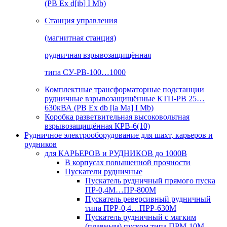
(РВ Ex d[ib] I Mb)
Станция управления
(магнитная станция)
рудничная взрывозащищённая
типа СУ-РВ-100…1000
Комплектные трансформаторные подстанции
рудничные взрывозащищённые КТП-РВ 25…
630кВА (РВ Ex db [ia Ma] I Mb)
Коробка разветвительная высоковольтная
взрывозащищённая КРВ-6(10)
Рудничное электрооборудование для шахт, карьеров и
рудников
для КАРЬЕРОВ и РУДНИКОВ до 1000В
В корпусах повышенной прочности
Пускатели рудничные
Пускатель рудничный прямого пуска
ПР-0,4М…ПР-800М
Пускатель реверсивный рудничный
типа ПРР-0,4…ПРР-630М
Пускатель рудничный с мягким
(плавным) пуском типа ПРМ-10М…