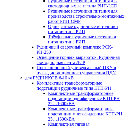
Рудничные источники питания для
светодиодных лент типа РИП-LED
Рудничные источники питания для
производства строительно-монтажных
работ РИП-СМР
Однофазные рудничные источники
питания типа РИП
Трёхфазные рудничные источники
питания типа РИП
Рудничный сварочный комплекс РСК-
РН-250
Освещение горных выработок. Рудничная
светодиодная лента ЛСР
Пост кнопочный универсальный ПКУ и
пульт дистанционного управления ПДУ
для РУДНИКОВ 6-10 кВ
Комплектные трансформаторные
подстанции рудничные типа КТП-РН
Комплектные трансформаторные
подстанции однофидерные КТП-РН
25…1600кВА
Комплектные трансформаторные
подстанции многофидерные КТП-РН
25…1600кВА
Комплектная тяговая