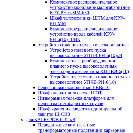
Комплектное распределительное
устройство мобильное малогабаритное
КРУ-РН-6-ММ-630
Шкаф телемеханики ШТМ для КРУ-
РН-ММ
Комплектное распределительное
устройство ввода кабелей КРУ-
РН-6(10)-ШВК
Устройства плавного пуска высоковольтные
Устройство плавного пуска
высоковольтное УППВ-РН-6(10)кВ
Комплект электрооборудования
плавного пуска высоковольтных
электродвигателей типа КППВЭ-6(10)
Устройство частотного плавного пуска
высоковольтное УПЧВ-РН-6(10)
Реверсор высоковольтный РВВш-6
Шкаф оперативного тока ШОТ
Низкорамная тележка-платформа для
перевозки негабаритных грузов
Шкаф хранения средств индивидуальной
защиты Ш-СИЗ
для КАРЬЕРОВ 6-35 кВ
Передвижные комплектные
трансформаторные подстанции карьерные