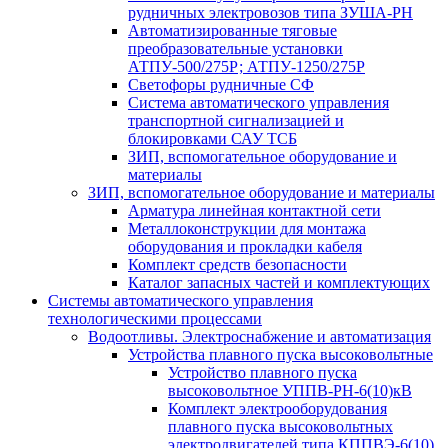
рудничных электровозов типа ЗУША-РН
Автоматизированные тяговые
преобразовательные установки
АТПУ-500/275Р; АТПУ-1250/275Р
Светофоры рудничные СФ
Система автоматического управления
транспортной сигнализацией и
блокировками САУ ТСБ
ЗИП, вспомогательное оборудование и
материалы
ЗИП, вспомогательное оборудование и материалы
Арматура линейная контактной сети
Металлоконструкции для монтажа
оборудования и прокладки кабеля
Комплект средств безопасности
Каталог запасных частей и комплектующих
Системы автоматического управления
технологическими процессами
Водоотливы. Электроснабжение и автоматизация
Устройства плавного пуска высоковольтные
Устройство плавного пуска
высоковольтное УППВ-РН-6(10)кВ
Комплект электрооборудования
плавного пуска высоковольтных
электродвигателей типа КППВЭ-6(10)