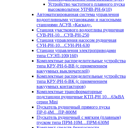
Устройство частотного плавного пуска
высоковольтное УПЧВ-РН-6(10)
Автоматизированная система управления
водоотливными установками и насосными
станциями АСУВ «Каскад».
Станция участкового водоотлива рудничная
СУВ-РН-10…СУВ-РН-250
Станция управления насосом рудничная
СУН-РН-10…СУН-РН-630
Станции управления электроприводами
типа СУЭП-100(160)
Комплектные распределительные устройства
типа КРУ-РН-6-ВВ (с применением
вакуумных выключателей)
Комплектные распределительные устройства
типа КРУ-РН-6-ВК (с применением
вакуумных контакторов)
Комплектные трансформаторные
подстанции рудничные КТП-РН 10…63кВА
серии Mini
Пускатель рудничный прямого пуска
ПР-0,4М…ПР-800М
Пускатель рудничный с мягким (плавным)
пуском типа ПРМ-10М…ПРМ-630М
Комплект средств безопасности