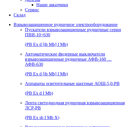
Наши заказчики
Сервис
Склад
Взрывозащищенное рудничное электрооборудование
Пускатели взрывозащищенные рудничные серии
ПВИ-10÷630
(РВ Ex d [ib Mb] I Mb)
Автоматические фидерные выключатели
взрывозащищенные рудничные АФВ-160 …
АФВ-630
(РВ Ex d [ib Mb] I Mb)
Аппараты осветительные шахтные АОШ-5,0-РВ
(РВ Ex d I Mb)
Лента светодиодная рудничная взрывозащищенная
ЛСР-РВ
(РВ Ex sb I Mb Х)