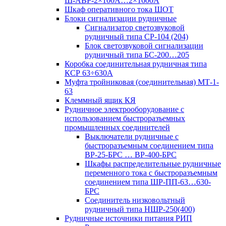
Ш-АВР-2×100А…2×1600А
Шкаф оперативного тока ШОТ
Блоки сигнализации рудничные
Сигнализатор светозвуковой
рудничный типа СР-104 (204)
Блок светозвуковой сигнализации
рудничный типа БС-200…205
Коробка соединительная рудничная типа
КСР 63÷630А
Муфта тройниковая (соединительная) МТ-1-
63
Клеммный ящик КЯ
Рудничное электрооборудование с
использованием быстроразъемных
промышленных соединителей
Выключатели рудничные с
быстроразъемным соединением типа
ВР-25-БРС … ВР-400-БРС
Шкафы распределительные рудничные
переменного тока с быстроразъемным
соединением типа ШР-ПП-63…630-
БРС
Соединитель низковольтный
рудничный типа НШР-250(400)
Рудничные источники питания РИП