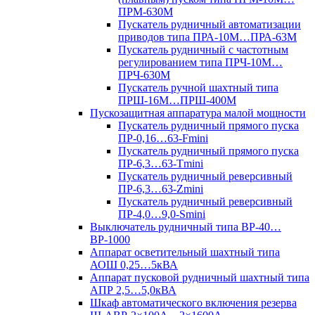
ПРМ-630М
Пускатель рудничный автоматизации
приводов типа ПРА-10М…ПРА-63М
Пускатель рудничный с частотным
регулированием типа ПРЧ-10М…
ПРЧ-630М
Пускатель ручной шахтный типа
ПРШ-16М…ПРШ-400М
Пускозащитная аппаратура малой мощности
Пускатель рудничный прямого пуска
ПР-0,16…63-Fmini
Пускатель рудничный прямого пуска
ПР-6,3…63-Tmini
Пускатель рудничный реверсивный
ПР-6,3…63-Zmini
Пускатель рудничный реверсивный
ПР-4,0…9,0-Smini
Выключатель рудничный типа ВР-40…
ВР-1000
Аппарат осветительный шахтный типа
АОШ 0,25…5кВА
Аппарат пусковой рудничный шахтный типа
АПР 2,5…5,0кВА
Шкаф автоматического включения резерва