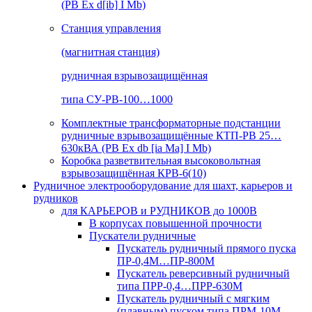
(РВ Ex d[ib] I Mb)
Станция управления
(магнитная станция)
рудничная взрывозащищённая
типа СУ-РВ-100…1000
Комплектные трансформаторные подстанции
рудничные взрывозащищённые КТП-РВ 25…
630кВА (РВ Ex db [ia Ma] I Mb)
Коробка разветвительная высоковольтная
взрывозащищённая КРВ-6(10)
Рудничное электрооборудование для шахт, карьеров и
рудников
для КАРЬЕРОВ и РУДНИКОВ до 1000В
В корпусах повышенной прочности
Пускатели рудничные
Пускатель рудничный прямого пуска
ПР-0,4М…ПР-800М
Пускатель реверсивный рудничный
типа ПРР-0,4…ПРР-630М
Пускатель рудничный с мягким
(плавным) пуском типа ПРМ-10М…