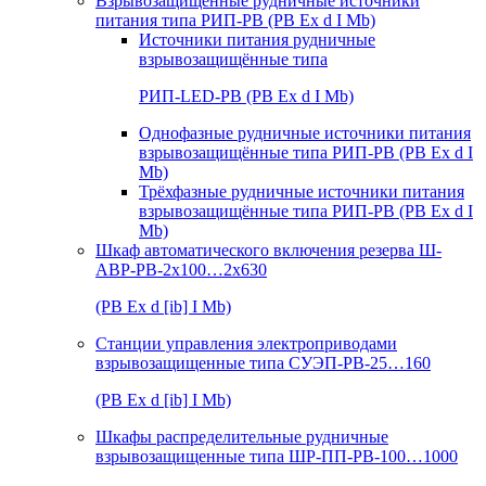
Взрывозащищенные рудничные источники
питания типа РИП-РВ (РВ Ex d I Mb)
Источники питания рудничные
взрывозащищённые типа
РИП-LED-РВ (РВ Ex d I Mb)
Однофазные рудничные источники питания
взрывозащищённые типа РИП-РВ (РВ Ex d I
Mb)
Трёхфазные рудничные источники питания
взрывозащищённые типа РИП-РВ (РВ Ex d I
Mb)
Шкаф автоматического включения резерва Ш-
АВР-РВ-2х100…2х630
(РВ Ex d [ib] I Mb)
Станции управления электроприводами
взрывозащищенные типа СУЭП-РВ-25…160
(РВ Ex d [ib] I Mb)
Шкафы распределительные рудничные
взрывозащищенные типа ШР-ПП-РВ-100…1000