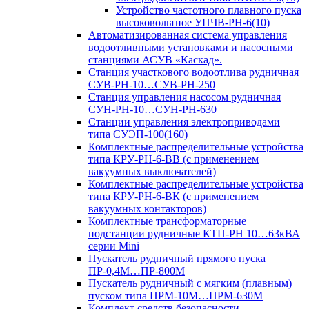
Устройство частотного плавного пуска
высоковольтное УПЧВ-РН-6(10)
Автоматизированная система управления
водоотливными установками и насосными
станциями АСУВ «Каскад».
Станция участкового водоотлива рудничная
СУВ-РН-10…СУВ-РН-250
Станция управления насосом рудничная
СУН-РН-10…СУН-РН-630
Станции управления электроприводами
типа СУЭП-100(160)
Комплектные распределительные устройства
типа КРУ-РН-6-ВВ (с применением
вакуумных выключателей)
Комплектные распределительные устройства
типа КРУ-РН-6-ВК (с применением
вакуумных контакторов)
Комплектные трансформаторные
подстанции рудничные КТП-РН 10…63кВА
серии Mini
Пускатель рудничный прямого пуска
ПР-0,4М…ПР-800М
Пускатель рудничный с мягким (плавным)
пуском типа ПРМ-10М…ПРМ-630М
Комплект средств безопасности