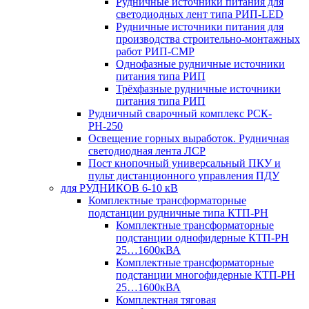
Рудничные источники питания для
светодиодных лент типа РИП-LED
Рудничные источники питания для
производства строительно-монтажных
работ РИП-СМР
Однофазные рудничные источники
питания типа РИП
Трёхфазные рудничные источники
питания типа РИП
Рудничный сварочный комплекс РСК-
РН-250
Освещение горных выработок. Рудничная
светодиодная лента ЛСР
Пост кнопочный универсальный ПКУ и
пульт дистанционного управления ПДУ
для РУДНИКОВ 6-10 кВ
Комплектные трансформаторные
подстанции рудничные типа КТП-РН
Комплектные трансформаторные
подстанции однофидерные КТП-РН
25…1600кВА
Комплектные трансформаторные
подстанции многофидерные КТП-РН
25…1600кВА
Комплектная тяговая