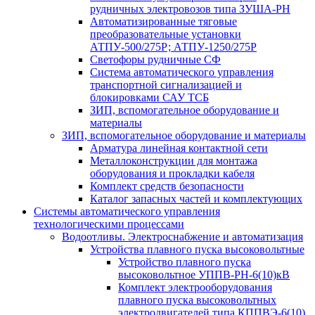
рудничных электровозов типа ЗУША-РН
Автоматизированные тяговые
преобразовательные установки
АТПУ-500/275Р; АТПУ-1250/275Р
Светофоры рудничные СФ
Система автоматического управления
транспортной сигнализацией и
блокировками САУ ТСБ
ЗИП, вспомогательное оборудование и
материалы
ЗИП, вспомогательное оборудование и материалы
Арматура линейная контактной сети
Металлоконструкции для монтажа
оборудования и прокладки кабеля
Комплект средств безопасности
Каталог запасных частей и комплектующих
Системы автоматического управления
технологическими процессами
Водоотливы. Электроснабжение и автоматизация
Устройства плавного пуска высоковольтные
Устройство плавного пуска
высоковольтное УППВ-РН-6(10)кВ
Комплект электрооборудования
плавного пуска высоковольтных
электродвигателей типа КППВЭ-6(10)