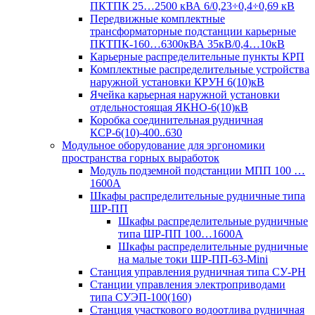
ПКТПК 25…2500 кВА 6/0,23÷0,4÷0,69 кВ
Передвижные комплектные
трансформаторные подстанции карьерные
ПКТПК-160…6300кВА 35кВ/0,4…10кВ
Карьерные распределительные пункты КРП
Комплектные распределительные устройства
наружной установки КРУН 6(10)кВ
Ячейка карьерная наружной установки
отдельностоящая ЯКНО-6(10)кВ
Коробка соединительная рудничная
КСР-6(10)-400..630
Модульное оборудование для эргономики
пространства горных выработок
Модуль подземной подстанции МПП 100 …
1600А
Шкафы распределительные рудничные типа
ШР-ПП
Шкафы распределительные рудничные
типа ШР-ПП 100…1600А
Шкафы распределительные рудничные
на малые токи ШР-ПП-63-Mini
Станция управления рудничная типа СУ-РН
Станции управления электроприводами
типа СУЭП-100(160)
Станция участкового водоотлива рудничная