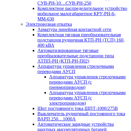
СУВ-РН-10…СУВ-РН-250
Комплектное распределительное устройство
мобильное малогабаритное КРУ-РН-6-
ММ-630
Электровозная откатка
Арматура линейная контактной сети
Комплектная тяговая преобразовательная
подстанция рудничная КТП-РН (ТСП) 160,
400 кВА
Автоматизированные тяговые
преобразовательные подстанции типа
АТПП-РН (КТП-РН-П02)
Аппаратура управления стрелочными
переводами АУСП
Аппаратура управления стрелочными
переводами АУСП (с
пневмоприводом)
Аппаратура управления стрелочными
переводами АУСП (с
электроприводом)
Щит постоянного тока ЩПТ-1000/275В
Выключатель рудничный постоянного тока
ВАРП 250…1000А
Автоматические зарядные устройства
шахтных аккумуляторных батарей