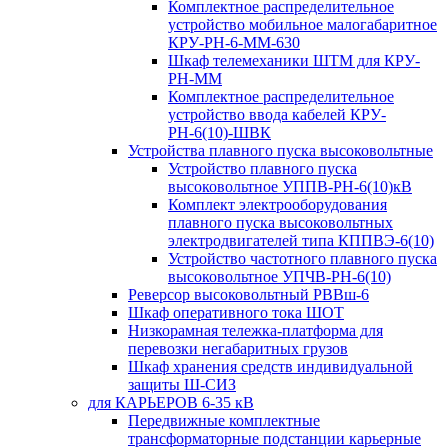
Комплектное распределительное
устройство мобильное малогабаритное
КРУ-РН-6-ММ-630
Шкаф телемеханики ШТМ для КРУ-
РН-ММ
Комплектное распределительное
устройство ввода кабелей КРУ-
РН-6(10)-ШВК
Устройства плавного пуска высоковольтные
Устройство плавного пуска
высоковольтное УППВ-РН-6(10)кВ
Комплект электрооборудования
плавного пуска высоковольтных
электродвигателей типа КППВЭ-6(10)
Устройство частотного плавного пуска
высоковольтное УПЧВ-РН-6(10)
Реверсор высоковольтный РВВш-6
Шкаф оперативного тока ШОТ
Низкорамная тележка-платформа для
перевозки негабаритных грузов
Шкаф хранения средств индивидуальной
защиты Ш-СИЗ
для КАРЬЕРОВ 6-35 кВ
Передвижные комплектные
трансформаторные подстанции карьерные