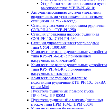
Устройство частотного плавного пуска
высоковольтное УПЧВ-РН-6(10)
Автоматизированная система управления
водоотливными установками и насосными
станциями АСУВ «Каскад».
Станция участкового водоотлива рудничная
СУВ-РН-10…СУВ-РН-250
Станция управления насосом рудничная
СУН-РН-10…СУН-РН-630
Станции управления электроприводами
типа СУЭП-100(160)
Комплектные распределительные устройства
типа КРУ-РН-6-ВВ (с применением
вакуумных выключателей)
Комплектные распределительные устройства
типа КРУ-РН-6-ВК (с применением
вакуумных контакторов)
Комплектные трансформаторные
подстанции рудничные КТП-РН 10…63кВА
серии Mini
Пускатель рудничный прямого пуска
ПР-0,4М…ПР-800М
Пускатель рудничный с мягким (плавным)
пуском типа ПРМ-10М…ПРМ-630М
Комплект средств безопасности