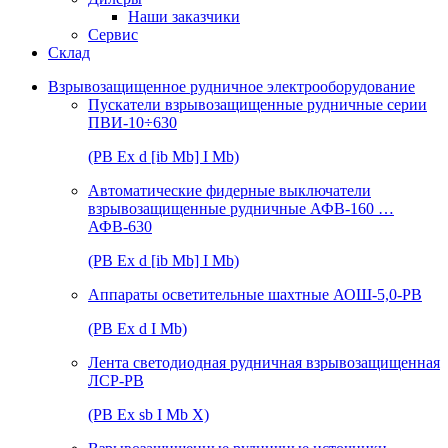
Наши заказчики
Сервис
Склад
Взрывозащищенное рудничное электрооборудование
Пускатели взрывозащищенные рудничные серии
ПВИ-10÷630
(РВ Ex d [ib Mb] I Mb)
Автоматические фидерные выключатели
взрывозащищенные рудничные АФВ-160 …
АФВ-630
(РВ Ex d [ib Mb] I Mb)
Аппараты осветительные шахтные АОШ-5,0-РВ
(РВ Ex d I Mb)
Лента светодиодная рудничная взрывозащищенная
ЛСР-РВ
(РВ Ex sb I Mb Х)