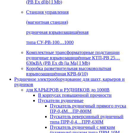
(РВ Ex d[ib] I Mb)
Станция управления
(магнитная станция)
рудничная взрывозащищённая
типа СУ-РВ-100…1000
Комплектные трансформаторные подстанции
рудничные взрывозащищённые КТП-РВ 25…
630кВА (РВ Ex db [ia Ma] I Mb)
Коробка разветвительная высоковольтная
взрывозащищённая КРВ-6(10)
Рудничное электрооборудование для шахт, карьеров и
рудников
для КАРЬЕРОВ и РУДНИКОВ до 1000В
В корпусах повышенной прочности
Пускатели рудничные
Пускатель рудничный прямого пуска
ПР-0,4М…ПР-800М
Пускатель реверсивный рудничный
типа ПРР-0,4…ПРР-630М
Пускатель рудничный с мягким
(плавным) пуском типа ПРМ-10М…