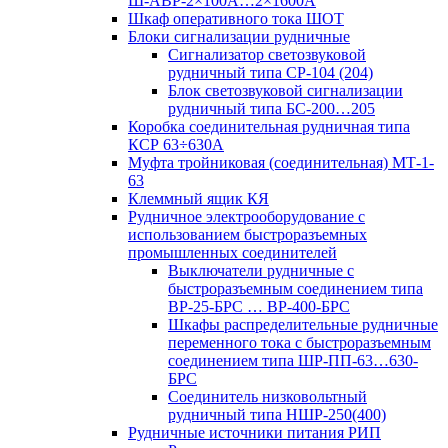
Ш-АВР-2×100А…2×1600А
Шкаф оперативного тока ШОТ
Блоки сигнализации рудничные
Сигнализатор светозвуковой
рудничный типа СР-104 (204)
Блок светозвуковой сигнализации
рудничный типа БС-200…205
Коробка соединительная рудничная типа
КСР 63÷630А
Муфта тройниковая (соединительная) МТ-1-
63
Клеммный ящик КЯ
Рудничное электрооборудование с
использованием быстроразъемных
промышленных соединителей
Выключатели рудничные с
быстроразъемным соединением типа
ВР-25-БРС … ВР-400-БРС
Шкафы распределительные рудничные
переменного тока с быстроразъемным
соединением типа ШР-ПП-63…630-
БРС
Соединитель низковольтный
рудничный типа НШР-250(400)
Рудничные источники питания РИП