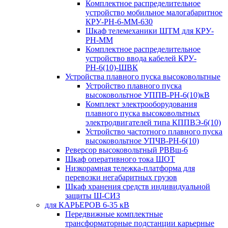
Комплектное распределительное
устройство мобильное малогабаритное
КРУ-РН-6-ММ-630
Шкаф телемеханики ШТМ для КРУ-
РН-ММ
Комплектное распределительное
устройство ввода кабелей КРУ-
РН-6(10)-ШВК
Устройства плавного пуска высоковольтные
Устройство плавного пуска
высоковольтное УППВ-РН-6(10)кВ
Комплект электрооборудования
плавного пуска высоковольтных
электродвигателей типа КППВЭ-6(10)
Устройство частотного плавного пуска
высоковольтное УПЧВ-РН-6(10)
Реверсор высоковольтный РВВш-6
Шкаф оперативного тока ШОТ
Низкорамная тележка-платформа для
перевозки негабаритных грузов
Шкаф хранения средств индивидуальной
защиты Ш-СИЗ
для КАРЬЕРОВ 6-35 кВ
Передвижные комплектные
трансформаторные подстанции карьерные