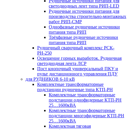
Рудничные источники питания для
светодиодных лент типа РИП-LED
Рудничные источники питания для
производства строительно-монтажных
работ РИП-СМР
Однофазные рудничные источники
питания типа РИП
Трёхфазные рудничные источники
питания типа РИП
Рудничный сварочный комплекс РСК-
РН-250
Освещение горных выработок. Рудничная
светодиодная лента ЛСР
Пост кнопочный универсальный ПКУ и
пульт дистанционного управления ПДУ
для РУДНИКОВ 6-10 кВ
Комплектные трансформаторные
подстанции рудничные типа КТП-РН
Комплектные трансформаторные
подстанции однофидерные КТП-РН
25…1600кВА
Комплектные трансформаторные
подстанции многофидерные КТП-РН
25…1600кВА
Комплектная тяговая