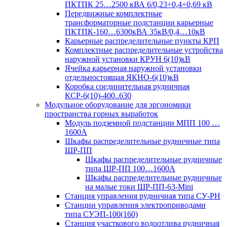
ПКТПК 25…2500 кВА 6/0,23÷0,4÷0,69 кВ
Передвижные комплектные
трансформаторные подстанции карьерные
ПКТПК-160…6300кВА 35кВ/0,4…10кВ
Карьерные распределительные пункты КРП
Комплектные распределительные устройства
наружной установки КРУН 6(10)кВ
Ячейка карьерная наружной установки
отдельностоящая ЯКНО-6(10)кВ
Коробка соединительная рудничная
КСР-6(10)-400..630
Модульное оборудование для эргономики
пространства горных выработок
Модуль подземной подстанции МПП 100 …
1600А
Шкафы распределительные рудничные типа
ШР-ПП
Шкафы распределительные рудничные
типа ШР-ПП 100…1600А
Шкафы распределительные рудничные
на малые токи ШР-ПП-63-Mini
Станция управления рудничная типа СУ-РН
Станции управления электроприводами
типа СУЭП-100(160)
Станция участкового водоотлива рудничная