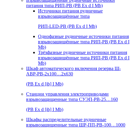
Взрывозащищенные рудничные источники
питания типа РИП-РВ (РВ Ex d I Mb)
Источники питания рудничные
взрывозащищённые типа
РИП-LED-РВ (РВ Ex d I Mb)
Однофазные рудничные источники питания
взрывозащищённые типа РИП-РВ (РВ Ex d I
Mb)
Трёхфазные рудничные источники питания
взрывозащищённые типа РИП-РВ (РВ Ex d I
Mb)
Шкаф автоматического включения резерва Ш-
АВР-РВ-2х100…2х630
(РВ Ex d [ib] I Mb)
Станции управления электроприводами
взрывозащищенные типа СУЭП-РВ-25…160
(РВ Ex d [ib] I Mb)
Шкафы распределительные рудничные
взрывозащищенные типа ШР-ПП-РВ-100…1000