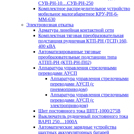
СУВ-РН-10…СУВ-РН-250
Комплектное распределительное устройство
мобильное малогабаритное КРУ-РН-6-
ММ-630
Электровозная откатка
Арматура линейная контактной сети
Комплектная тяговая преобразовательная
подстанция рудничная КТП-РН (ТСП) 160,
400 кВА
Автоматизированные тяговые
преобразовательные подстанции типа
АТПП-РН (КТП-РН-П02)
Аппаратура управления стрелочными
переводами АУСП
Аппаратура управления стрелочными
переводами АУСП (с
пневмоприводом)
Аппаратура управления стрелочными
переводами АУСП (с
электроприводом)
Щит постоянного тока ЩПТ-1000/275В
Выключатель рудничный постоянного тока
ВАРП 250…1000А
Автоматические зарядные устройства
шахтных аккумуляторных батарей