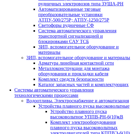
рудничных электровозов типа ЗУША-РН
Автоматизированные тяговые
преобразовательные установки
АТПУ-500/275Р; АТПУ-1250/275Р
Светофоры рудничные СФ
Система автоматического управления
транспортной сигнализацией и
блокировками САУ ТСБ
ЗИП, вспомогательное оборудование и
материалы
ЗИП, вспомогательное оборудование и материалы
Арматура линейная контактной сети
Металлоконструкции для монтажа
оборудования и прокладки кабеля
Комплект средств безопасности
Каталог запасных частей и комплектующих
Системы автоматического управления
технологическими процессами
Водоотливы. Электроснабжение и автоматизация
Устройства плавного пуска высоковольтные
Устройство плавного пуска
высоковольтное УППВ-РН-6(10)кВ
Комплект электрооборудования
плавного пуска высоковольтных
электродвигателей типа КППВЭ-6(10)