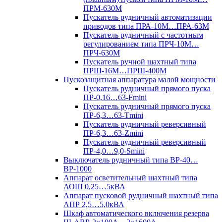
ПРМ-630М
Пускатель рудничный автоматизации
приводов типа ПРА-10М…ПРА-63М
Пускатель рудничный с частотным
регулированием типа ПРЧ-10М…
ПРЧ-630М
Пускатель ручной шахтный типа
ПРШ-16М…ПРШ-400М
Пускозащитная аппаратура малой мощности
Пускатель рудничный прямого пуска
ПР-0,16…63-Fmini
Пускатель рудничный прямого пуска
ПР-6,3…63-Tmini
Пускатель рудничный реверсивный
ПР-6,3…63-Zmini
Пускатель рудничный реверсивный
ПР-4,0…9,0-Smini
Выключатель рудничный типа ВР-40…
ВР-1000
Аппарат осветительный шахтный типа
АОШ 0,25…5кВА
Аппарат пусковой рудничный шахтный типа
АПР 2,5…5,0кВА
Шкаф автоматического включения резерва