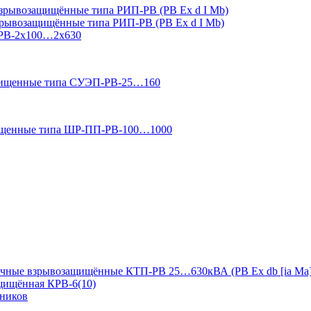
зрывозащищённые типа РИП-РВ (РВ Ex d I Mb)
зрывозащищённые типа РИП-РВ (РВ Ex d I Mb)
-РВ-2х100…2х630
ащищенные типа СУЭП-РВ-25…160
ищенные типа ШР-ПП-РВ-100…1000
чные взрывозащищённые КТП-РВ 25…630кВА (РВ Ex db [ia Ma]
ащищённая КРВ-6(10)
дников