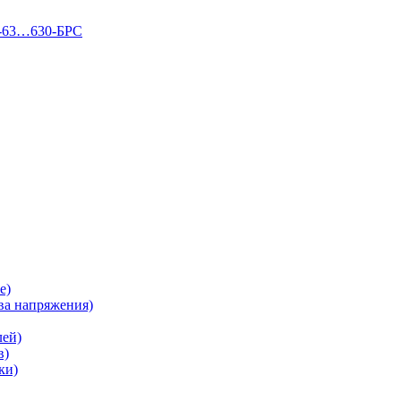
П-63…630-БРС
е)
а напряжения)
лей)
в)
ки)