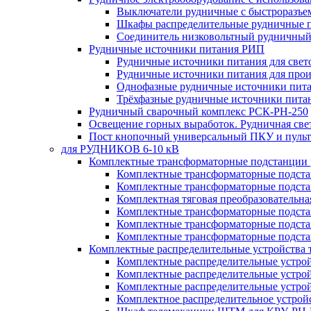
Выключатели рудничные с быстроразъе
Шкафы распределительные рудничные 
Соединитель низковольтный рудничный
Рудничные источники питания РИП
Рудничные источники питания для све
Рудничные источники питания для про
Однофазные рудничные источники пит
Трёхфазные рудничные источники пита
Рудничный сварочный комплекс РСК-РН-250
Освещение горных выработок. Рудничная све
Пост кнопочный универсальный ПКУ и пульт
для РУДНИКОВ 6-10 кВ
Комплектные трансформаторные подстанции
Комплектные трансформаторные подс
Комплектные трансформаторные подс
Комплектная тяговая преобразовательн
Комплектные трансформаторные подст
Комплектные трансформаторные подст
Комплектные трансформаторные подста
Комплектные распределительные устройства
Комплектные распределительные устро
Комплектные распределительные устрой
Комплектные распределительные устро
Комплектное распределительное устро