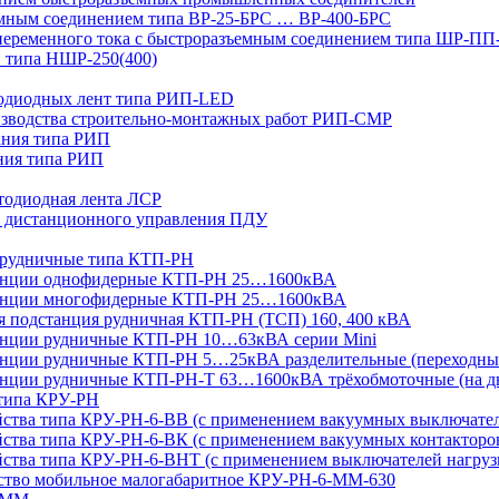
мным соединением типа ВР-25-БРС … ВР-400-БРС
переменного тока с быстроразъемным соединением типа ШР-П
 типа НШР-250(400)
тодиодных лент типа РИП-LED
изводства строительно-монтажных работ РИП-СМР
ания типа РИП
ния типа РИП
тодиодная лента ЛСР
 дистанционного управления ПДУ
 рудничные типа КТП-РН
танции однофидерные КТП-РН 25…1600кВА
танции многофидерные КТП-РН 25…1600кВА
ая подстанция рудничная КТП-РН (ТСП) 160, 400 кВА
анции рудничные КТП-РН 10…63кВА серии Mini
анции рудничные КТП-РН 5…25кВА разделительные (переходны
нции рудничные КТП-РН-Т 63…1600кВА трёхобмоточные (на дв
 типа КРУ-РН
йства типа КРУ-РН-6-ВВ (с применением вакуумных выключате
ства типа КРУ-РН-6-ВК (с применением вакуумных контакторо
йства типа КРУ-РН-6-ВНТ (с применением выключателей нагруз
йство мобильное малогабаритное КРУ-РН-6-ММ-630