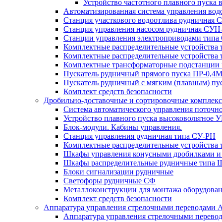
Устройство частотного плавного пуска
Автоматизированная система управления во
Станция участкового водоотлива руднична
Станция управления насосом рудничная С
Станции управления электроприводами типа
Комплектные распределительные устройства
Комплектные распределительные устройства 
Комплектные трансформаторные подстанции
Пускатель рудничный прямого пуска ПР-0,
Пускатель рудничный с мягким (плавным)
Комплект средств безопасности
Дробильно-доставочные и сортировочные компле
Система автоматического управления поточ
Устройство плавного пуска высоковольтное 
Блок-модули. Кабины управления.
Станция управления рудничная типа СУ-РН
Комплектные распределительные устройства 
Шкафы управления конусными дробилками и
Шкафы распределительные рудничные типа
Блоки сигнализации рудничные
Светофоры рудничные СФ
Металлоконструкции для монтажа оборудован
Комплект средств безопасности
Аппаратура управления стрелочными переводами
Аппаратура управления стрелочными перево