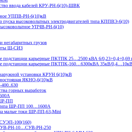
-ММ
ство ввода кабелей КРУ-РН-6(10)-ШВК
ьтное УППВ-РН-6(10)кВ
о пуска высоковольтных электродвигателей типа КППВЭ-6(10)
 высоковольтное УПЧВ-РН-6(10)
и негабаритных грузов
щиты Ш-СИЗ
 подстанции карьерные ПКТПК 25…2500 кВА 6/0,23÷0,4÷0,69 
ые подстанции карьерные ПКТПК-160…6300кВА 35кВ/0,4…10к
 наружной установки КРУН 6(10)кВ
ьностоящая ЯКНО-6(10)кВ
-400..630
ства горных выработок
1600А
 ШР-ПП
 типа ШР-ПП 100…1600А
а малые токи ШР-ПП-63-Mini
 СУЭП-100(160)
я СУВ-РН-10…СУВ-РН-250