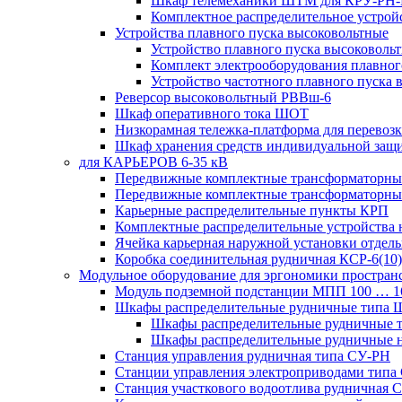
Шкаф телемеханики ШТМ для КРУ-РН
Комплектное распределительное устрой
Устройства плавного пуска высоковольтные
Устройство плавного пуска высоковол
Комплект электрооборудования плавног
Устройство частотного плавного пуска
Реверсор высоковольтный РВВш-6
Шкаф оперативного тока ШОТ
Низкорамная тележка-платформа для перевозк
Шкаф хранения средств индивидуальной за
для КАРЬЕРОВ 6-35 кВ
Передвижные комплектные трансформаторные
Передвижные комплектные трансформаторн
Карьерные распределительные пункты КРП
Комплектные распределительные устройства
Ячейка карьерная наружной установки отдел
Коробка соединительная рудничная КСР-6(10)
Модульное оборудование для эргономики простран
Модуль подземной подстанции МПП 100 … 
Шкафы распределительные рудничные типа
Шкафы распределительные рудничные
Шкафы распределительные рудничные н
Станция управления рудничная типа СУ-РН
Станции управления электроприводами типа
Станция участкового водоотлива руднична