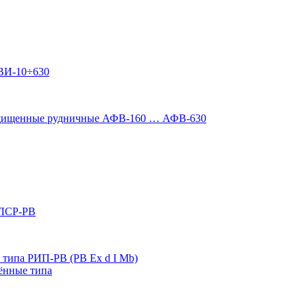
ВИ-10÷630
ащищенные рудничные АФВ-160 … АФВ-630
 ЛСР-РВ
типа РИП-РВ (РВ Ex d I Mb)
ённые типа