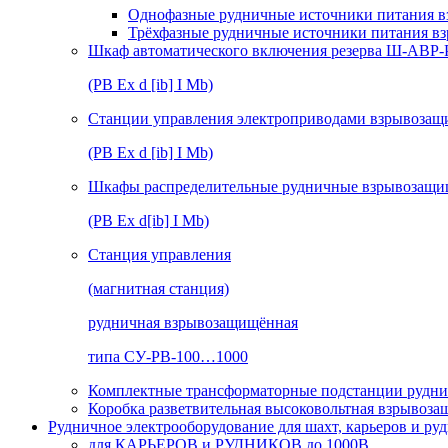
Однофазные рудничные источники питания в
Трёхфазные рудничные источники питания в
Шкаф автоматического включения резерва Ш-АВР
(РВ Ex d [ib] I Mb)
Станции управления электроприводами взрывоз
(РВ Ex d [ib] I Mb)
Шкафы распределительные рудничные взрывозащ
(РВ Ex d[ib] I Mb)
Станция управления
(магнитная станция)
рудничная взрывозащищённая
типа СУ-РВ-100…1000
Комплектные трансформаторные подстанции рудни
Коробка разветвительная высоковольтная взрывоз
Рудничное электрооборудование для шахт, карьеров и ру
для КАРЬЕРОВ и РУДНИКОВ до 1000В