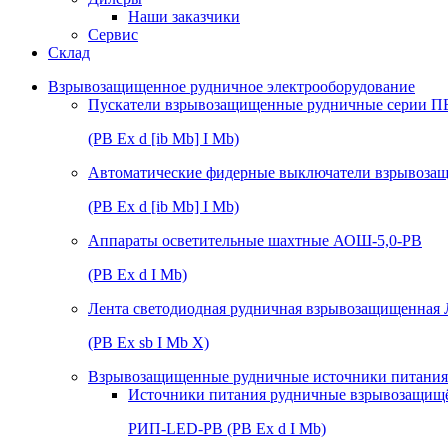
Наши заказчики
Сервис
Склад
Взрывозащищенное рудничное электрооборудование
Пускатели взрывозащищенные рудничные серии П
(РВ Ex d [ib Mb] I Mb)
Автоматические фидерные выключатели взрывоз
(РВ Ex d [ib Mb] I Mb)
Аппараты осветительные шахтные АОШ-5,0-РВ
(РВ Ex d I Mb)
Лента светодиодная рудничная взрывозащищенная
(РВ Ex sb I Mb Х)
Взрывозащищенные рудничные источники питания 
Источники питания рудничные взрывозащищ
РИП-LED-РВ (РВ Ex d I Mb)