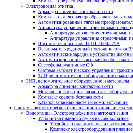
Комплектное распределительное устройство
Электровозная откатка
Арматура линейная контактной сети
Комплектная тяговая преобразовательная по
Автоматизированные тяговые преобразовате
Аппаратура управления стрелочными перев
Аппаратура управления стрелочными п
Аппаратура управления стрелочными п
Щит постоянного тока ЩПТ-1000/275В
Выключатель рудничный постоянного тока
Автоматические зарядные устройства шахтн
Автоматизированные тяговые преобразовате
Светофоры рудничные СФ
Система автоматического управления трансп
ЗИП, вспомогательное оборудование и матер
ЗИП, вспомогательное оборудование и материалы
Арматура линейная контактной сети
Металлоконструкции для монтажа оборудован
Комплект средств безопасности
Каталог запасных частей и комплектующих
Системы автоматического управления технологическими
Водоотливы. Электроснабжение и автоматизация
Устройства плавного пуска высоковольтные
Устройство плавного пуска высоковол
Комплект электрооборудования плавног