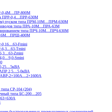
ПР-0,4М…ПР-800М
па ПРР-0,4…ПРР-630М
вным) пуском типа ПРМ-10М…ПРМ-630М
приводов типа ПРА-10М…ПРА-63М
гулированием типа ПРЧ-10М…ПРЧ-630М
Ш-16М…ПРШ-400М
Р-0,16…63-Fmini
Р-6,3…63-Tmini
6,3…63-Zmini
4,0…9,0-Smini
00
 0,25…5кВА
 АПР 2,5…5,0кВА
 Ш-АВР-2×100А…2×1600А
типа СР-104 (204)
ничный типа БС-200…205
 63÷630А
3
ванием быстроразъемных промышленных соединителей