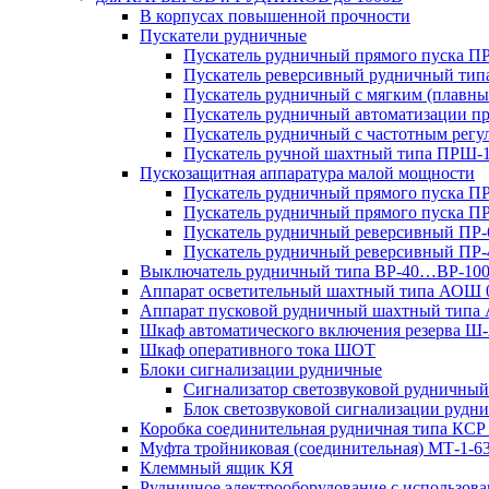
В корпусах повышенной прочности
Пускатели рудничные
Пускатель рудничный прямого пуска 
Пускатель реверсивный рудничный ти
Пускатель рудничный с мягким (пла
Пускатель рудничный автоматизации 
Пускатель рудничный с частотным ре
Пускатель ручной шахтный типа ПР
Пускозащитная аппаратура малой мощности
Пускатель рудничный прямого пуска П
Пускатель рудничный прямого пуска П
Пускатель рудничный реверсивный ПР-
Пускатель рудничный реверсивный ПР-
Выключатель рудничный типа ВР-40…ВР-10
Аппарат осветительный шахтный типа АОШ
Аппарат пусковой рудничный шахтный типа
Шкаф автоматического включения резерва
Шкаф оперативного тока ШОТ
Блоки сигнализации рудничные
Сигнализатор светозвуковой рудничный 
Блок светозвуковой сигнализации руд
Коробка соединительная рудничная типа КСР
Муфта тройниковая (соединительная) МТ-1-6
Клеммный ящик КЯ
Рудничное электрооборудование с использо