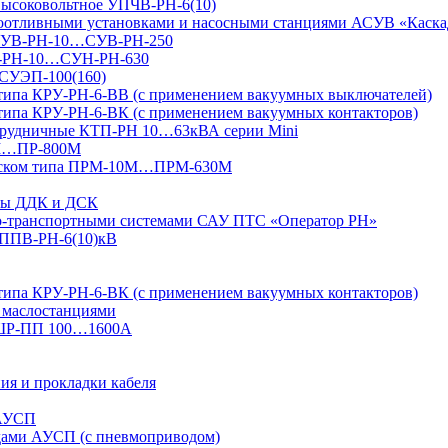
 высоковольтное УПЧВ-РН-6(10)
доотливными установками и насосными станциями АСУВ «Каска
я СУВ-РН-10…СУВ-РН-250
УН-РН-10…СУН-РН-630
 СУЭП-100(160)
 типа КРУ-РН-6-ВВ (с применением вакуумных выключателей)
типа КРУ-РН-6-ВК (с применением вакуумных контакторов)
 рудничные КТП-РН 10…63кВА серии Mini
4М…ПР-800М
 пуском типа ПРМ-10М…ПРМ-630М
ксы ДДК и ДСК
но-транспортными системами САУ ПТС «Оператор РН»
УППВ-РН-6(10)кВ
типа КРУ-РН-6-ВК (с применением вакуумных контакторов)
 маслостанциями
 ШР-ПП 100…1600А
ия и прокладки кабеля
 АУСП
дами АУСП (с пневмоприводом)