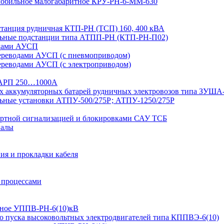
 мобильное малогабаритное КРУ-РН-6-ММ-630
дстанция рудничная КТП-РН (ТСП) 160, 400 кВА
льные подстанции типа АТПП-РН (КТП-РН-П02)
одами АУСП
ереводами АУСП (с пневмоприводом)
ереводами АУСП (с электроприводом)
 ВАРП 250…1000А
ых аккумуляторных батарей рудничных электровозов типа ЗУША
льные установки АТПУ-500/275Р; АТПУ-1250/275Р
ортной сигнализацией и блокировками САУ ТСБ
иалы
ия и прокладки кабеля
 процессами
ьтное УППВ-РН-6(10)кВ
о пуска высоковольтных электродвигателей типа КППВЭ-6(10)