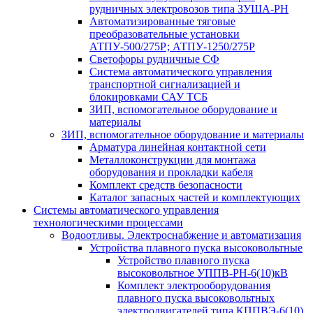
рудничных электровозов типа ЗУША-РН
Автоматизированные тяговые
преобразовательные установки
АТПУ-500/275Р; АТПУ-1250/275Р
Светофоры рудничные СФ
Система автоматического управления
транспортной сигнализацией и
блокировками САУ ТСБ
ЗИП, вспомогательное оборудование и
материалы
ЗИП, вспомогательное оборудование и материалы
Арматура линейная контактной сети
Металлоконструкции для монтажа
оборудования и прокладки кабеля
Комплект средств безопасности
Каталог запасных частей и комплектующих
Системы автоматического управления
технологическими процессами
Водоотливы. Электроснабжение и автоматизация
Устройства плавного пуска высоковольтные
Устройство плавного пуска
высоковольтное УППВ-РН-6(10)кВ
Комплект электрооборудования
плавного пуска высоковольтных
электродвигателей типа КППВЭ-6(10)