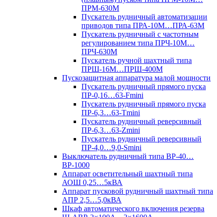
ПРМ-630М
Пускатель рудничный автоматизации
приводов типа ПРА-10М…ПРА-63М
Пускатель рудничный с частотным
регулированием типа ПРЧ-10М…
ПРЧ-630М
Пускатель ручной шахтный типа
ПРШ-16М…ПРШ-400М
Пускозащитная аппаратура малой мощности
Пускатель рудничный прямого пуска
ПР-0,16…63-Fmini
Пускатель рудничный прямого пуска
ПР-6,3…63-Tmini
Пускатель рудничный реверсивный
ПР-6,3…63-Zmini
Пускатель рудничный реверсивный
ПР-4,0…9,0-Smini
Выключатель рудничный типа ВР-40…
ВР-1000
Аппарат осветительный шахтный типа
АОШ 0,25…5кВА
Аппарат пусковой рудничный шахтный типа
АПР 2,5…5,0кВА
Шкаф автоматического включения резерва