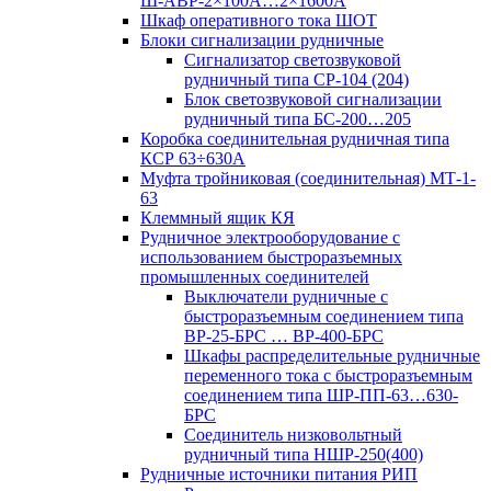
Ш-АВР-2×100А…2×1600А
Шкаф оперативного тока ШОТ
Блоки сигнализации рудничные
Сигнализатор светозвуковой
рудничный типа СР-104 (204)
Блок светозвуковой сигнализации
рудничный типа БС-200…205
Коробка соединительная рудничная типа
КСР 63÷630А
Муфта тройниковая (соединительная) МТ-1-
63
Клеммный ящик КЯ
Рудничное электрооборудование с
использованием быстроразъемных
промышленных соединителей
Выключатели рудничные с
быстроразъемным соединением типа
ВР-25-БРС … ВР-400-БРС
Шкафы распределительные рудничные
переменного тока с быстроразъемным
соединением типа ШР-ПП-63…630-
БРС
Соединитель низковольтный
рудничный типа НШР-250(400)
Рудничные источники питания РИП