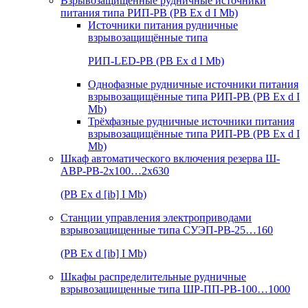
Взрывозащищенные рудничные источники
питания типа РИП-РВ (РВ Ex d I Mb)
Источники питания рудничные
взрывозащищённые типа
РИП-LED-РВ (РВ Ex d I Mb)
Однофазные рудничные источники питания
взрывозащищённые типа РИП-РВ (РВ Ex d I
Mb)
Трёхфазные рудничные источники питания
взрывозащищённые типа РИП-РВ (РВ Ex d I
Mb)
Шкаф автоматического включения резерва Ш-
АВР-РВ-2х100…2х630
(РВ Ex d [ib] I Mb)
Станции управления электроприводами
взрывозащищенные типа СУЭП-РВ-25…160
(РВ Ex d [ib] I Mb)
Шкафы распределительные рудничные
взрывозащищенные типа ШР-ПП-РВ-100…1000