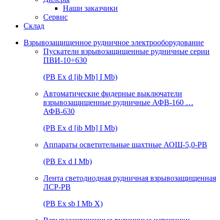
Наши заказчики
Сервис
Склад
Взрывозащищенное рудничное электрооборудование
Пускатели взрывозащищенные рудничные серии
ПВИ-10÷630
(РВ Ex d [ib Mb] I Mb)
Автоматические фидерные выключатели
взрывозащищенные рудничные АФВ-160 …
АФВ-630
(РВ Ex d [ib Mb] I Mb)
Аппараты осветительные шахтные АОШ-5,0-РВ
(РВ Ex d I Mb)
Лента светодиодная рудничная взрывозащищенная
ЛСР-РВ
(РВ Ex sb I Mb Х)