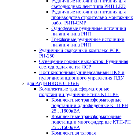
Рудничные источники питания для
светодиодных лент типа РИП-LED
Рудничные источники питания для
производства строительно-монтажных
работ РИП-СМР
Однофазные рудничные источники
питания типа РИП
Трёхфазные рудничные источники
питания типа РИП
Рудничный сварочный комплекс РСК-
РН-250
Освещение горных выработок. Рудничная
светодиодная лента ЛСР
Пост кнопочный универсальный ПКУ и
пульт дистанционного управления ПДУ
для РУДНИКОВ 6-10 кВ
Комплектные трансформаторные
подстанции рудничные типа КТП-РН
Комплектные трансформаторные
подстанции однофидерные КТП-РН
25…1600кВА
Комплектные трансформаторные
подстанции многофидерные КТП-РН
25…1600кВА
Комплектная тяговая