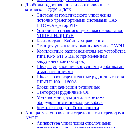
Дробильно-доставочные и сортировочные
комплексы ДДК и ДСК
Система автоматического управления
поточно-транспортными системами САУ
ПТС «Оператор РН»
Устройство плавного пуска высоковольтное
УППВ-РН-6(10)кВ
Блок-модули. Кабины управления.
Станция управления рудничная типа СУ-РН
Комплектные распределительные устройства
типа КРУ-РН-6-ВК (с применением
вакуумных контакторов)
Шкафы управления конусными дробилками
и маслостанциями
Шкафы распределительные рудничные типа
ШР-ПП 100…1600А
Блоки сигнализации рудничные
Светофоры рудничные СФ
Металлоконструкции для монтажа
оборудования и прокладки кабеля
Комплект средств безопасности
Аппаратура управления стрелочными переводами
АУСП
Аппаратура управления стрелочными