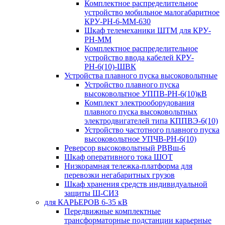
Комплектное распределительное
устройство мобильное малогабаритное
КРУ-РН-6-ММ-630
Шкаф телемеханики ШТМ для КРУ-
РН-ММ
Комплектное распределительное
устройство ввода кабелей КРУ-
РН-6(10)-ШВК
Устройства плавного пуска высоковольтные
Устройство плавного пуска
высоковольтное УППВ-РН-6(10)кВ
Комплект электрооборудования
плавного пуска высоковольтных
электродвигателей типа КППВЭ-6(10)
Устройство частотного плавного пуска
высоковольтное УПЧВ-РН-6(10)
Реверсор высоковольтный РВВш-6
Шкаф оперативного тока ШОТ
Низкорамная тележка-платформа для
перевозки негабаритных грузов
Шкаф хранения средств индивидуальной
защиты Ш-СИЗ
для КАРЬЕРОВ 6-35 кВ
Передвижные комплектные
трансформаторные подстанции карьерные