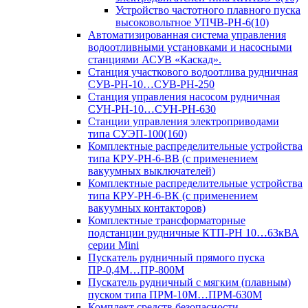
Устройство частотного плавного пуска
высоковольтное УПЧВ-РН-6(10)
Автоматизированная система управления
водоотливными установками и насосными
станциями АСУВ «Каскад».
Станция участкового водоотлива рудничная
СУВ-РН-10…СУВ-РН-250
Станция управления насосом рудничная
СУН-РН-10…СУН-РН-630
Станции управления электроприводами
типа СУЭП-100(160)
Комплектные распределительные устройства
типа КРУ-РН-6-ВВ (с применением
вакуумных выключателей)
Комплектные распределительные устройства
типа КРУ-РН-6-ВК (с применением
вакуумных контакторов)
Комплектные трансформаторные
подстанции рудничные КТП-РН 10…63кВА
серии Mini
Пускатель рудничный прямого пуска
ПР-0,4М…ПР-800М
Пускатель рудничный с мягким (плавным)
пуском типа ПРМ-10М…ПРМ-630М
Комплект средств безопасности