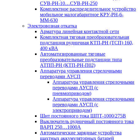
СУВ-РН-10…СУВ-РН-250
Комплектное распределительное устройство
мобильное малогабаритное КРУ-РН-6-
ММ-630
Электровозная откатка
Арматура линейная контактной сети
Комплектная тяговая преобразовательная
подстанция рудничная КТП-РН (ТСП) 160,
400 кВА
Автоматизированные тяговые
преобразовательные подстанции типа
АТПП-РН (КТП-РН-П02)
Аппаратура управления стрелочными
переводами АУСП
Аппаратура управления стрелочными
переводами АУСП (с
пневмоприводом)
Аппаратура управления стрелочными
переводами АУСП (с
электроприводом)
Щит постоянного тока ЩПТ-1000/275В
Выключатель рудничный постоянного тока
ВАРП 250…1000А
Автоматические зарядные устройства
шахтных аккумуляторных батарей