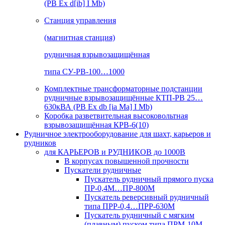
(РВ Ex d[ib] I Mb)
Станция управления
(магнитная станция)
рудничная взрывозащищённая
типа СУ-РВ-100…1000
Комплектные трансформаторные подстанции
рудничные взрывозащищённые КТП-РВ 25…
630кВА (РВ Ex db [ia Ma] I Mb)
Коробка разветвительная высоковольтная
взрывозащищённая КРВ-6(10)
Рудничное электрооборудование для шахт, карьеров и
рудников
для КАРЬЕРОВ и РУДНИКОВ до 1000В
В корпусах повышенной прочности
Пускатели рудничные
Пускатель рудничный прямого пуска
ПР-0,4М…ПР-800М
Пускатель реверсивный рудничный
типа ПРР-0,4…ПРР-630М
Пускатель рудничный с мягким
(плавным) пуском типа ПРМ-10М…