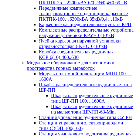
ПКТПК 25…2500 кВА 6/0,23÷0,4÷0,69 кВ
Передвижные комплектные
трансформаторные подстанции карьерные
ПКТПК-160…6300кВА 35кВ/0,4…10кВ
Карьерные распределительные пункты КРП
Комплектные распределительные устройства
наружной установки КРУН 6(10)кВ
Ячейка карьерная наружной установки
отдельностоящая ЯКНО-6(10)кВ
Коробка соединительная рудничная
КСР-6(10)-400..630
Модульное оборудование для эргономики
пространства горных выработок
Модуль подземной подстанции МПП 100 …
1600А
Шкафы распределительные рудничные типа
ШР-ПП
Шкафы распределительные рудничные
типа ШР-ПП 100…1600А
Шкафы распределительные рудничные
на малые токи ШР-ПП-63-Mini
Станция управления рудничная типа СУ-РН
Станции управления электроприводами
типа СУЭП-100(160)
Станция участкового водоотлива рудничная