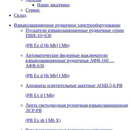
Наши заказчики
Сервис
Склад
Взрывозащищенное рудничное электрооборудование
Пускатели взрывозащищенные рудничные серии
ПВИ-10÷630
(РВ Ex d [ib Mb] I Mb)
Автоматические фидерные выключатели
взрывозащищенные рудничные АФВ-160 …
АФВ-630
(РВ Ex d [ib Mb] I Mb)
Аппараты осветительные шахтные АОШ-5,0-РВ
(РВ Ex d I Mb)
Лента светодиодная рудничная взрывозащищенная
ЛСР-РВ
(РВ Ex sb I Mb Х)