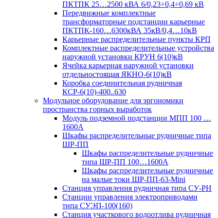
ПКТПК 25…2500 кВА 6/0,23÷0,4÷0,69 кВ
Передвижные комплектные
трансформаторные подстанции карьерные
ПКТПК-160…6300кВА 35кВ/0,4…10кВ
Карьерные распределительные пункты КРП
Комплектные распределительные устройства
наружной установки КРУН 6(10)кВ
Ячейка карьерная наружной установки
отдельностоящая ЯКНО-6(10)кВ
Коробка соединительная рудничная
КСР-6(10)-400..630
Модульное оборудование для эргономики
пространства горных выработок
Модуль подземной подстанции МПП 100 …
1600А
Шкафы распределительные рудничные типа
ШР-ПП
Шкафы распределительные рудничные
типа ШР-ПП 100…1600А
Шкафы распределительные рудничные
на малые токи ШР-ПП-63-Mini
Станция управления рудничная типа СУ-РН
Станции управления электроприводами
типа СУЭП-100(160)
Станция участкового водоотлива рудничная