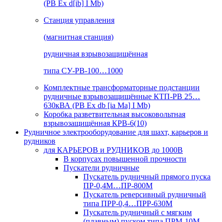
(РВ Ex d[ib] I Mb)
Станция управления
(магнитная станция)
рудничная взрывозащищённая
типа СУ-РВ-100…1000
Комплектные трансформаторные подстанции
рудничные взрывозащищённые КТП-РВ 25…
630кВА (РВ Ex db [ia Ma] I Mb)
Коробка разветвительная высоковольтная
взрывозащищённая КРВ-6(10)
Рудничное электрооборудование для шахт, карьеров и
рудников
для КАРЬЕРОВ и РУДНИКОВ до 1000В
В корпусах повышенной прочности
Пускатели рудничные
Пускатель рудничный прямого пуска
ПР-0,4М…ПР-800М
Пускатель реверсивный рудничный
типа ПРР-0,4…ПРР-630М
Пускатель рудничный с мягким
(плавным) пуском типа ПРМ-10М…