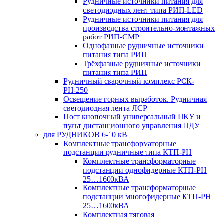
Рудничные источники питания для
светодиодных лент типа РИП-LED
Рудничные источники питания для
производства строительно-монтажных
работ РИП-СМР
Однофазные рудничные источники
питания типа РИП
Трёхфазные рудничные источники
питания типа РИП
Рудничный сварочный комплекс РСК-
РН-250
Освещение горных выработок. Рудничная
светодиодная лента ЛСР
Пост кнопочный универсальный ПКУ и
пульт дистанционного управления ПДУ
для РУДНИКОВ 6-10 кВ
Комплектные трансформаторные
подстанции рудничные типа КТП-РН
Комплектные трансформаторные
подстанции однофидерные КТП-РН
25…1600кВА
Комплектные трансформаторные
подстанции многофидерные КТП-РН
25…1600кВА
Комплектная тяговая