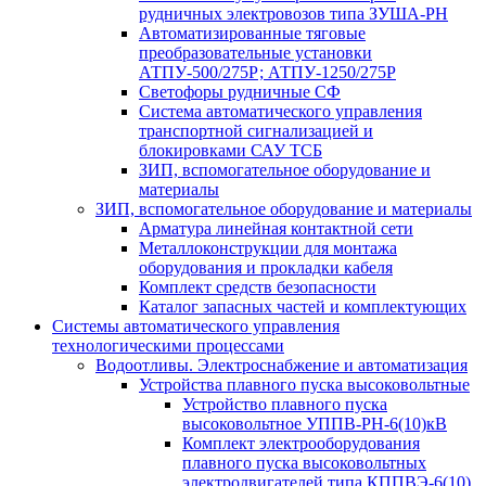
рудничных электровозов типа ЗУША-РН
Автоматизированные тяговые
преобразовательные установки
АТПУ-500/275Р; АТПУ-1250/275Р
Светофоры рудничные СФ
Система автоматического управления
транспортной сигнализацией и
блокировками САУ ТСБ
ЗИП, вспомогательное оборудование и
материалы
ЗИП, вспомогательное оборудование и материалы
Арматура линейная контактной сети
Металлоконструкции для монтажа
оборудования и прокладки кабеля
Комплект средств безопасности
Каталог запасных частей и комплектующих
Системы автоматического управления
технологическими процессами
Водоотливы. Электроснабжение и автоматизация
Устройства плавного пуска высоковольтные
Устройство плавного пуска
высоковольтное УППВ-РН-6(10)кВ
Комплект электрооборудования
плавного пуска высоковольтных
электродвигателей типа КППВЭ-6(10)