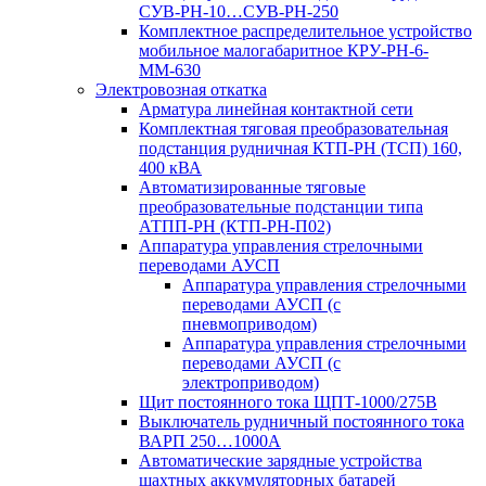
СУВ-РН-10…СУВ-РН-250
Комплектное распределительное устройство
мобильное малогабаритное КРУ-РН-6-
ММ-630
Электровозная откатка
Арматура линейная контактной сети
Комплектная тяговая преобразовательная
подстанция рудничная КТП-РН (ТСП) 160,
400 кВА
Автоматизированные тяговые
преобразовательные подстанции типа
АТПП-РН (КТП-РН-П02)
Аппаратура управления стрелочными
переводами АУСП
Аппаратура управления стрелочными
переводами АУСП (с
пневмоприводом)
Аппаратура управления стрелочными
переводами АУСП (с
электроприводом)
Щит постоянного тока ЩПТ-1000/275В
Выключатель рудничный постоянного тока
ВАРП 250…1000А
Автоматические зарядные устройства
шахтных аккумуляторных батарей