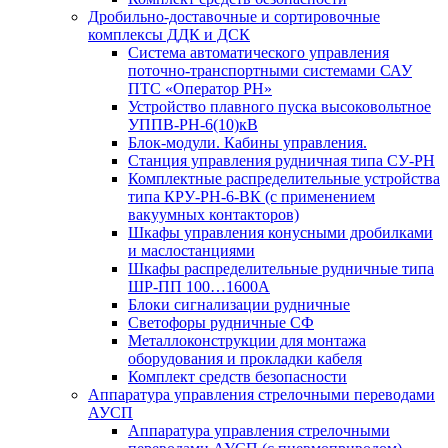
Дробильно-доставочные и сортировочные
комплексы ДДК и ДСК
Система автоматического управления
поточно-транспортными системами САУ
ПТС «Оператор РН»
Устройство плавного пуска высоковольтное
УППВ-РН-6(10)кВ
Блок-модули. Кабины управления.
Станция управления рудничная типа СУ-РН
Комплектные распределительные устройства
типа КРУ-РН-6-ВК (с применением
вакуумных контакторов)
Шкафы управления конусными дробилками
и маслостанциями
Шкафы распределительные рудничные типа
ШР-ПП 100…1600А
Блоки сигнализации рудничные
Светофоры рудничные СФ
Металлоконструкции для монтажа
оборудования и прокладки кабеля
Комплект средств безопасности
Аппаратура управления стрелочными переводами
АУСП
Аппаратура управления стрелочными