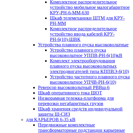
Комплектное распределительное
устройство мобильное малогабаритное
КРУ-РН-6-ММ-630
Шкаф телемеханики ШТМ для КРУ-
РН-ММ
Комплектное распределительное
устройство ввода кабелей КРУ-
РН-6(10)-ШВК
Устройства плавного пуска высоковольтные
Устройство плавного пуска
высоковольтное УППВ-РН-6(10)кВ
Комплект электрооборудования
плавного пуска высоковольтных
электродвигателей типа КППВЭ-6(10)
Устройство частотного плавного пуска
высоковольтное УПЧВ-РН-6(10)
Реверсор высоковольтный РВВш-6
Шкаф оперативного тока ШОТ
Низкорамная тележка-платформа для
перевозки негабаритных грузов
Шкаф хранения средств индивидуальной
защиты Ш-СИЗ
для КАРЬЕРОВ 6-35 кВ
Передвижные комплектные
трансформаторные подстанции карьерные