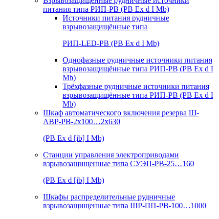
Взрывозащищенные рудничные источники
питания типа РИП-РВ (РВ Ex d I Mb)
Источники питания рудничные
взрывозащищённые типа
РИП-LED-РВ (РВ Ex d I Mb)
Однофазные рудничные источники питания
взрывозащищённые типа РИП-РВ (РВ Ex d I
Mb)
Трёхфазные рудничные источники питания
взрывозащищённые типа РИП-РВ (РВ Ex d I
Mb)
Шкаф автоматического включения резерва Ш-
АВР-РВ-2х100…2х630
(РВ Ex d [ib] I Mb)
Станции управления электроприводами
взрывозащищенные типа СУЭП-РВ-25…160
(РВ Ex d [ib] I Mb)
Шкафы распределительные рудничные
взрывозащищенные типа ШР-ПП-РВ-100…1000