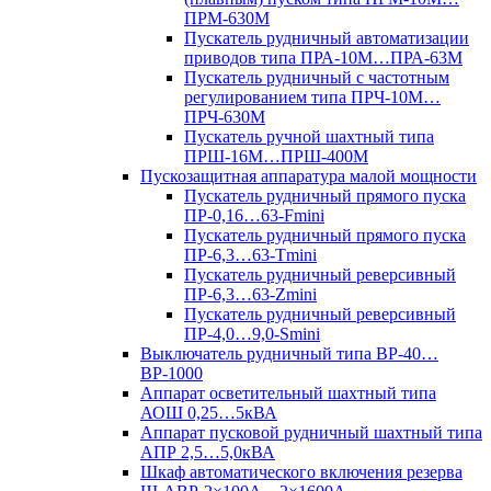
ПРМ-630М
Пускатель рудничный автоматизации
приводов типа ПРА-10М…ПРА-63М
Пускатель рудничный с частотным
регулированием типа ПРЧ-10М…
ПРЧ-630М
Пускатель ручной шахтный типа
ПРШ-16М…ПРШ-400М
Пускозащитная аппаратура малой мощности
Пускатель рудничный прямого пуска
ПР-0,16…63-Fmini
Пускатель рудничный прямого пуска
ПР-6,3…63-Tmini
Пускатель рудничный реверсивный
ПР-6,3…63-Zmini
Пускатель рудничный реверсивный
ПР-4,0…9,0-Smini
Выключатель рудничный типа ВР-40…
ВР-1000
Аппарат осветительный шахтный типа
АОШ 0,25…5кВА
Аппарат пусковой рудничный шахтный типа
АПР 2,5…5,0кВА
Шкаф автоматического включения резерва