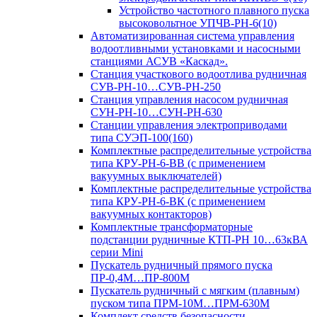
Устройство частотного плавного пуска
высоковольтное УПЧВ-РН-6(10)
Автоматизированная система управления
водоотливными установками и насосными
станциями АСУВ «Каскад».
Станция участкового водоотлива рудничная
СУВ-РН-10…СУВ-РН-250
Станция управления насосом рудничная
СУН-РН-10…СУН-РН-630
Станции управления электроприводами
типа СУЭП-100(160)
Комплектные распределительные устройства
типа КРУ-РН-6-ВВ (с применением
вакуумных выключателей)
Комплектные распределительные устройства
типа КРУ-РН-6-ВК (с применением
вакуумных контакторов)
Комплектные трансформаторные
подстанции рудничные КТП-РН 10…63кВА
серии Mini
Пускатель рудничный прямого пуска
ПР-0,4М…ПР-800М
Пускатель рудничный с мягким (плавным)
пуском типа ПРМ-10М…ПРМ-630М
Комплект средств безопасности