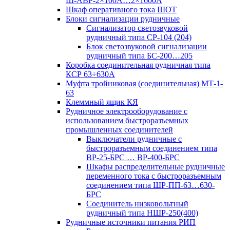
Ш-АВР-2×100А…2×1600А
Шкаф оперативного тока ШОТ
Блоки сигнализации рудничные
Сигнализатор светозвуковой
рудничный типа СР-104 (204)
Блок светозвуковой сигнализации
рудничный типа БС-200…205
Коробка соединительная рудничная типа
КСР 63÷630А
Муфта тройниковая (соединительная) МТ-1-
63
Клеммный ящик КЯ
Рудничное электрооборудование с
использованием быстроразъемных
промышленных соединителей
Выключатели рудничные с
быстроразъемным соединением типа
ВР-25-БРС … ВР-400-БРС
Шкафы распределительные рудничные
переменного тока с быстроразъемным
соединением типа ШР-ПП-63…630-
БРС
Соединитель низковольтный
рудничный типа НШР-250(400)
Рудничные источники питания РИП