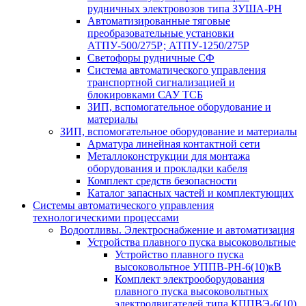
рудничных электровозов типа ЗУША-РН
Автоматизированные тяговые
преобразовательные установки
АТПУ-500/275Р; АТПУ-1250/275Р
Светофоры рудничные СФ
Система автоматического управления
транспортной сигнализацией и
блокировками САУ ТСБ
ЗИП, вспомогательное оборудование и
материалы
ЗИП, вспомогательное оборудование и материалы
Арматура линейная контактной сети
Металлоконструкции для монтажа
оборудования и прокладки кабеля
Комплект средств безопасности
Каталог запасных частей и комплектующих
Системы автоматического управления
технологическими процессами
Водоотливы. Электроснабжение и автоматизация
Устройства плавного пуска высоковольтные
Устройство плавного пуска
высоковольтное УППВ-РН-6(10)кВ
Комплект электрооборудования
плавного пуска высоковольтных
электродвигателей типа КППВЭ-6(10)