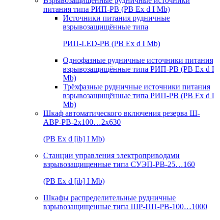
Взрывозащищенные рудничные источники
питания типа РИП-РВ (РВ Ex d I Mb)
Источники питания рудничные
взрывозащищённые типа
РИП-LED-РВ (РВ Ex d I Mb)
Однофазные рудничные источники питания
взрывозащищённые типа РИП-РВ (РВ Ex d I
Mb)
Трёхфазные рудничные источники питания
взрывозащищённые типа РИП-РВ (РВ Ex d I
Mb)
Шкаф автоматического включения резерва Ш-
АВР-РВ-2х100…2х630
(РВ Ex d [ib] I Mb)
Станции управления электроприводами
взрывозащищенные типа СУЭП-РВ-25…160
(РВ Ex d [ib] I Mb)
Шкафы распределительные рудничные
взрывозащищенные типа ШР-ПП-РВ-100…1000