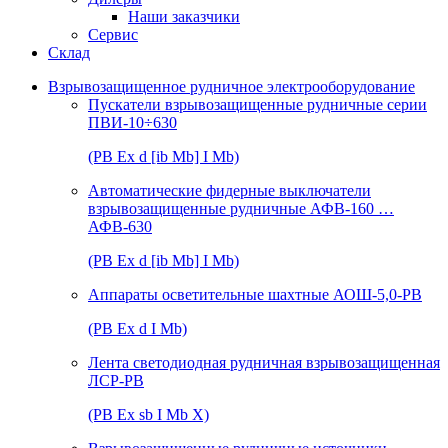
Наши заказчики
Сервис
Склад
Взрывозащищенное рудничное электрооборудование
Пускатели взрывозащищенные рудничные серии
ПВИ-10÷630
(РВ Ex d [ib Mb] I Mb)
Автоматические фидерные выключатели
взрывозащищенные рудничные АФВ-160 …
АФВ-630
(РВ Ex d [ib Mb] I Mb)
Аппараты осветительные шахтные АОШ-5,0-РВ
(РВ Ex d I Mb)
Лента светодиодная рудничная взрывозащищенная
ЛСР-РВ
(РВ Ex sb I Mb Х)