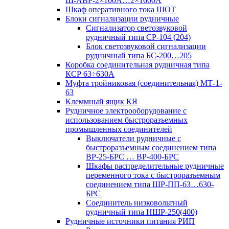
Ш-АВР-2×100А…2×1600А
Шкаф оперативного тока ШОТ
Блоки сигнализации рудничные
Сигнализатор светозвуковой
рудничный типа СР-104 (204)
Блок светозвуковой сигнализации
рудничный типа БС-200…205
Коробка соединительная рудничная типа
КСР 63÷630А
Муфта тройниковая (соединительная) МТ-1-
63
Клеммный ящик КЯ
Рудничное электрооборудование с
использованием быстроразъемных
промышленных соединителей
Выключатели рудничные с
быстроразъемным соединением типа
ВР-25-БРС … ВР-400-БРС
Шкафы распределительные рудничные
переменного тока с быстроразъемным
соединением типа ШР-ПП-63…630-
БРС
Соединитель низковольтный
рудничный типа НШР-250(400)
Рудничные источники питания РИП