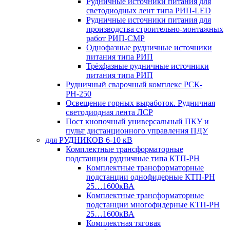
Рудничные источники питания для
светодиодных лент типа РИП-LED
Рудничные источники питания для
производства строительно-монтажных
работ РИП-СМР
Однофазные рудничные источники
питания типа РИП
Трёхфазные рудничные источники
питания типа РИП
Рудничный сварочный комплекс РСК-
РН-250
Освещение горных выработок. Рудничная
светодиодная лента ЛСР
Пост кнопочный универсальный ПКУ и
пульт дистанционного управления ПДУ
для РУДНИКОВ 6-10 кВ
Комплектные трансформаторные
подстанции рудничные типа КТП-РН
Комплектные трансформаторные
подстанции однофидерные КТП-РН
25…1600кВА
Комплектные трансформаторные
подстанции многофидерные КТП-РН
25…1600кВА
Комплектная тяговая