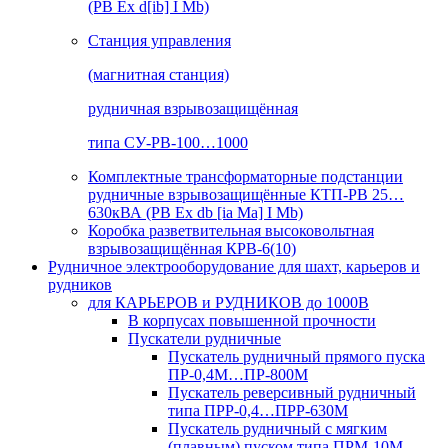
(РВ Ex d[ib] I Mb)
Станция управления
(магнитная станция)
рудничная взрывозащищённая
типа СУ-РВ-100…1000
Комплектные трансформаторные подстанции
рудничные взрывозащищённые КТП-РВ 25…
630кВА (РВ Ex db [ia Ma] I Mb)
Коробка разветвительная высоковольтная
взрывозащищённая КРВ-6(10)
Рудничное электрооборудование для шахт, карьеров и
рудников
для КАРЬЕРОВ и РУДНИКОВ до 1000В
В корпусах повышенной прочности
Пускатели рудничные
Пускатель рудничный прямого пуска
ПР-0,4М…ПР-800М
Пускатель реверсивный рудничный
типа ПРР-0,4…ПРР-630М
Пускатель рудничный с мягким
(плавным) пуском типа ПРМ-10М…