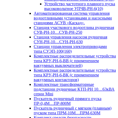
Устройство частотного плавного пуска
высоковольтное УПЧВ-РН-6(10)
Автоматизированная система управления
водоотливными установками и насосными
станциями АСУВ «Каскад».
Станция участкового водоотлива рудничная
СУВ-РН-10…СУВ-РН-250
Станция управления насосом рудничная
СУН-РН-10…СУН-РН-630
Станции управления электроприводами
типа СУЭП-100(160)
Комплектные распределительные устройства
типа КРУ-РН-6-ВВ (с применением
вакуумных выключателей)
Комплектные распределительные устройства
типа КРУ-РН-6-ВК (с применением
вакуумных контакторов)
Комплектные трансформаторные
подстанции рудничные КТП-РН 10…63кВА
серии Mini
Пускатель рудничный прямого пуска
ПР-0,4М…ПР-800М
Пускатель рудничный с мягким (плавным)
пуском типа ПРМ-10М…ПРМ-630М
Комплект средств безопасности