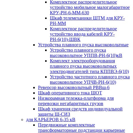
Комплектное распределительное
устройство мобильное малогабаритное
КРУ-РН-6-ММ-630
Шкаф телемеханики ШТМ для КРУ-
РН-ММ
Комплектное распределительное
устройство ввода кабелей КРУ-
РН-6(10)-ШВК
Устройства плавного пуска высоковольтные
Устройство плавного пуска
высоковольтное УППВ-РН-6(10)кВ
Комплект электрооборудования
плавного пуска высоковольтных
электродвигателей типа КППВЭ-6(10)
Устройство частотного плавного пуска
высоковольтное УПЧВ-РН-6(10)
Реверсор высоковольтный РВВш-6
Шкаф оперативного тока ШОТ
Низкорамная тележка-платформа для
перевозки негабаритных грузов
Шкаф хранения средств индивидуальной
защиты Ш-СИЗ
для КАРЬЕРОВ 6-35 кВ
Передвижные комплектные
трансформаторные подстанции карьерные