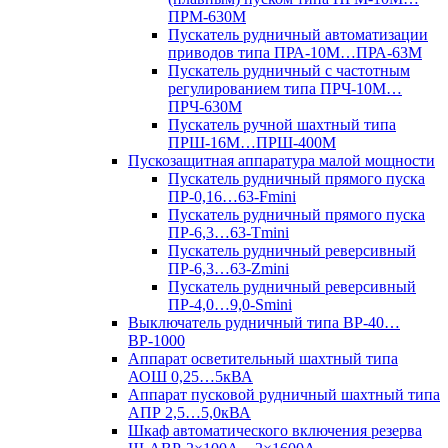
ПРМ-630М
Пускатель рудничный автоматизации
приводов типа ПРА-10М…ПРА-63М
Пускатель рудничный с частотным
регулированием типа ПРЧ-10М…
ПРЧ-630М
Пускатель ручной шахтный типа
ПРШ-16М…ПРШ-400М
Пускозащитная аппаратура малой мощности
Пускатель рудничный прямого пуска
ПР-0,16…63-Fmini
Пускатель рудничный прямого пуска
ПР-6,3…63-Tmini
Пускатель рудничный реверсивный
ПР-6,3…63-Zmini
Пускатель рудничный реверсивный
ПР-4,0…9,0-Smini
Выключатель рудничный типа ВР-40…
ВР-1000
Аппарат осветительный шахтный типа
АОШ 0,25…5кВА
Аппарат пусковой рудничный шахтный типа
АПР 2,5…5,0кВА
Шкаф автоматического включения резерва