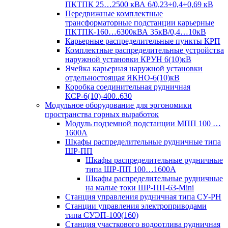
ПКТПК 25…2500 кВА 6/0,23÷0,4÷0,69 кВ
Передвижные комплектные
трансформаторные подстанции карьерные
ПКТПК-160…6300кВА 35кВ/0,4…10кВ
Карьерные распределительные пункты КРП
Комплектные распределительные устройства
наружной установки КРУН 6(10)кВ
Ячейка карьерная наружной установки
отдельностоящая ЯКНО-6(10)кВ
Коробка соединительная рудничная
КСР-6(10)-400..630
Модульное оборудование для эргономики
пространства горных выработок
Модуль подземной подстанции МПП 100 …
1600А
Шкафы распределительные рудничные типа
ШР-ПП
Шкафы распределительные рудничные
типа ШР-ПП 100…1600А
Шкафы распределительные рудничные
на малые токи ШР-ПП-63-Mini
Станция управления рудничная типа СУ-РН
Станции управления электроприводами
типа СУЭП-100(160)
Станция участкового водоотлива рудничная