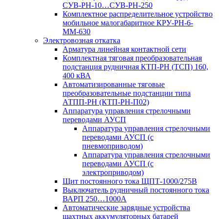
СУВ-РН-10…СУВ-РН-250
Комплектное распределительное устройство
мобильное малогабаритное КРУ-РН-6-
ММ-630
Электровозная откатка
Арматура линейная контактной сети
Комплектная тяговая преобразовательная
подстанция рудничная КТП-РН (ТСП) 160,
400 кВА
Автоматизированные тяговые
преобразовательные подстанции типа
АТПП-РН (КТП-РН-П02)
Аппаратура управления стрелочными
переводами АУСП
Аппаратура управления стрелочными
переводами АУСП (с
пневмоприводом)
Аппаратура управления стрелочными
переводами АУСП (с
электроприводом)
Щит постоянного тока ЩПТ-1000/275В
Выключатель рудничный постоянного тока
ВАРП 250…1000А
Автоматические зарядные устройства
шахтных аккумуляторных батарей