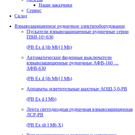
Наши заказчики
Сервис
Склад
Взрывозащищенное рудничное электрооборудование
Пускатели взрывозащищенные рудничные серии
ПВИ-10÷630
(РВ Ex d [ib Mb] I Mb)
Автоматические фидерные выключатели
взрывозащищенные рудничные АФВ-160 …
АФВ-630
(РВ Ex d [ib Mb] I Mb)
Аппараты осветительные шахтные АОШ-5,0-РВ
(РВ Ex d I Mb)
Лента светодиодная рудничная взрывозащищенная
ЛСР-РВ
(РВ Ex sb I Mb Х)