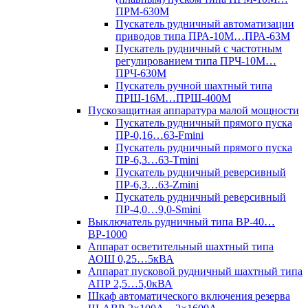
ПРМ-630М
Пускатель рудничный автоматизации
приводов типа ПРА-10М…ПРА-63М
Пускатель рудничный с частотным
регулированием типа ПРЧ-10М…
ПРЧ-630М
Пускатель ручной шахтный типа
ПРШ-16М…ПРШ-400М
Пускозащитная аппаратура малой мощности
Пускатель рудничный прямого пуска
ПР-0,16…63-Fmini
Пускатель рудничный прямого пуска
ПР-6,3…63-Tmini
Пускатель рудничный реверсивный
ПР-6,3…63-Zmini
Пускатель рудничный реверсивный
ПР-4,0…9,0-Smini
Выключатель рудничный типа ВР-40…
ВР-1000
Аппарат осветительный шахтный типа
АОШ 0,25…5кВА
Аппарат пусковой рудничный шахтный типа
АПР 2,5…5,0кВА
Шкаф автоматического включения резерва