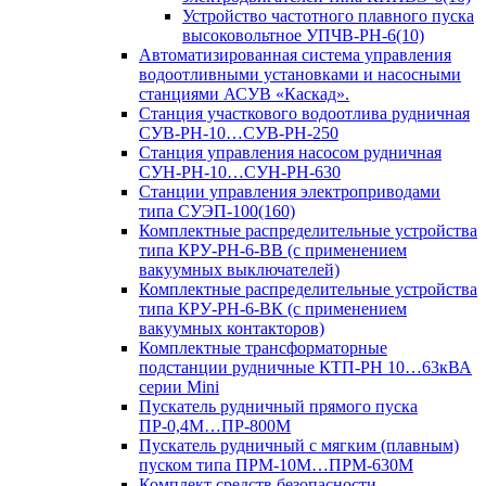
Устройство частотного плавного пуска
высоковольтное УПЧВ-РН-6(10)
Автоматизированная система управления
водоотливными установками и насосными
станциями АСУВ «Каскад».
Станция участкового водоотлива рудничная
СУВ-РН-10…СУВ-РН-250
Станция управления насосом рудничная
СУН-РН-10…СУН-РН-630
Станции управления электроприводами
типа СУЭП-100(160)
Комплектные распределительные устройства
типа КРУ-РН-6-ВВ (с применением
вакуумных выключателей)
Комплектные распределительные устройства
типа КРУ-РН-6-ВК (с применением
вакуумных контакторов)
Комплектные трансформаторные
подстанции рудничные КТП-РН 10…63кВА
серии Mini
Пускатель рудничный прямого пуска
ПР-0,4М…ПР-800М
Пускатель рудничный с мягким (плавным)
пуском типа ПРМ-10М…ПРМ-630М
Комплект средств безопасности