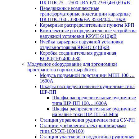
ПКТПК 25…2500 кВА 6/0,23÷0,4÷0,69 кВ
Передвижные комплектные
трансформаторные подстанции карьерные
ПКТПК-160…6300кВА 35кВ/0,4…10кВ
Карьерные распределительные пункты КРП
Комплектные распределительные устройства
наружной установки КРУН 6(10)кВ
Ячейка карьерная наружной установки
отдельностоящая ЯКНО-6(10)кВ
Коробка соединительная рудничная
КСР-6(10)-400..630
Модульное оборудование для эргономики
пространства горных выработок
Модуль подземной подстанции МПП 100 …
1600А
Шкафы распределительные рудничные типа
ШР-ПП
Шкафы распределительные рудничные
типа ШР-ПП 100…1600А
Шкафы распределительные рудничные
на малые токи ШР-ПП-63-Mini
Станция управления рудничная типа СУ-РН
Станции управления электроприводами
типа СУЭП-100(160)
Станция участкового водоотлива рудничная