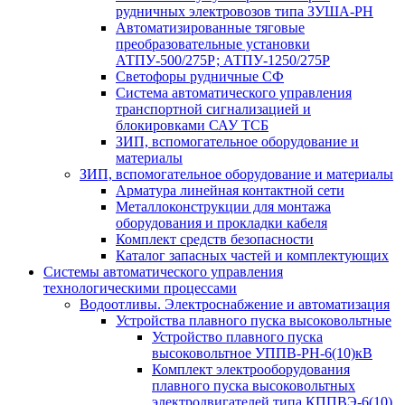
рудничных электровозов типа ЗУША-РН
Автоматизированные тяговые
преобразовательные установки
АТПУ-500/275Р; АТПУ-1250/275Р
Светофоры рудничные СФ
Система автоматического управления
транспортной сигнализацией и
блокировками САУ ТСБ
ЗИП, вспомогательное оборудование и
материалы
ЗИП, вспомогательное оборудование и материалы
Арматура линейная контактной сети
Металлоконструкции для монтажа
оборудования и прокладки кабеля
Комплект средств безопасности
Каталог запасных частей и комплектующих
Системы автоматического управления
технологическими процессами
Водоотливы. Электроснабжение и автоматизация
Устройства плавного пуска высоковольтные
Устройство плавного пуска
высоковольтное УППВ-РН-6(10)кВ
Комплект электрооборудования
плавного пуска высоковольтных
электродвигателей типа КППВЭ-6(10)