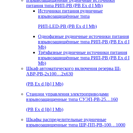
Взрывозащищенные рудничные источники
питания типа РИП-РВ (РВ Ex d I Mb)
Источники питания рудничные
взрывозащищённые типа
РИП-LED-РВ (РВ Ex d I Mb)
Однофазные рудничные источники питания
взрывозащищённые типа РИП-РВ (РВ Ex d I
Mb)
Трёхфазные рудничные источники питания
взрывозащищённые типа РИП-РВ (РВ Ex d I
Mb)
Шкаф автоматического включения резерва Ш-
АВР-РВ-2х100…2х630
(РВ Ex d [ib] I Mb)
Станции управления электроприводами
взрывозащищенные типа СУЭП-РВ-25…160
(РВ Ex d [ib] I Mb)
Шкафы распределительные рудничные
взрывозащищенные типа ШР-ПП-РВ-100…1000