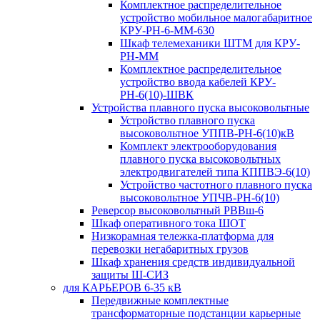
Комплектное распределительное
устройство мобильное малогабаритное
КРУ-РН-6-ММ-630
Шкаф телемеханики ШТМ для КРУ-
РН-ММ
Комплектное распределительное
устройство ввода кабелей КРУ-
РН-6(10)-ШВК
Устройства плавного пуска высоковольтные
Устройство плавного пуска
высоковольтное УППВ-РН-6(10)кВ
Комплект электрооборудования
плавного пуска высоковольтных
электродвигателей типа КППВЭ-6(10)
Устройство частотного плавного пуска
высоковольтное УПЧВ-РН-6(10)
Реверсор высоковольтный РВВш-6
Шкаф оперативного тока ШОТ
Низкорамная тележка-платформа для
перевозки негабаритных грузов
Шкаф хранения средств индивидуальной
защиты Ш-СИЗ
для КАРЬЕРОВ 6-35 кВ
Передвижные комплектные
трансформаторные подстанции карьерные