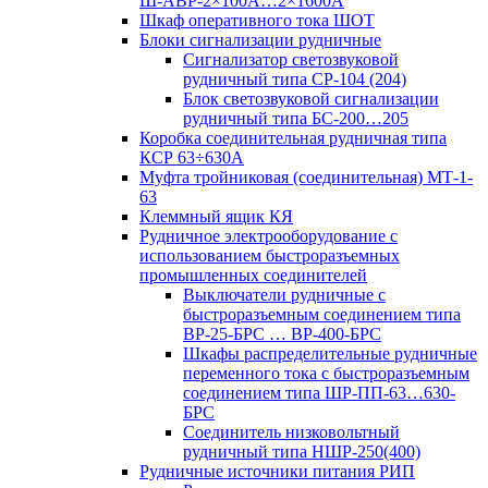
Ш-АВР-2×100А…2×1600А
Шкаф оперативного тока ШОТ
Блоки сигнализации рудничные
Сигнализатор светозвуковой
рудничный типа СР-104 (204)
Блок светозвуковой сигнализации
рудничный типа БС-200…205
Коробка соединительная рудничная типа
КСР 63÷630А
Муфта тройниковая (соединительная) МТ-1-
63
Клеммный ящик КЯ
Рудничное электрооборудование с
использованием быстроразъемных
промышленных соединителей
Выключатели рудничные с
быстроразъемным соединением типа
ВР-25-БРС … ВР-400-БРС
Шкафы распределительные рудничные
переменного тока с быстроразъемным
соединением типа ШР-ПП-63…630-
БРС
Соединитель низковольтный
рудничный типа НШР-250(400)
Рудничные источники питания РИП