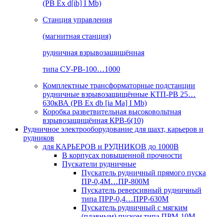
(РВ Ex d[ib] I Mb)
Станция управления
(магнитная станция)
рудничная взрывозащищённая
типа СУ-РВ-100…1000
Комплектные трансформаторные подстанции
рудничные взрывозащищённые КТП-РВ 25…
630кВА (РВ Ex db [ia Ma] I Mb)
Коробка разветвительная высоковольтная
взрывозащищённая КРВ-6(10)
Рудничное электрооборудование для шахт, карьеров и
рудников
для КАРЬЕРОВ и РУДНИКОВ до 1000В
В корпусах повышенной прочности
Пускатели рудничные
Пускатель рудничный прямого пуска
ПР-0,4М…ПР-800М
Пускатель реверсивный рудничный
типа ПРР-0,4…ПРР-630М
Пускатель рудничный с мягким
(плавным) пуском типа ПРМ-10М…