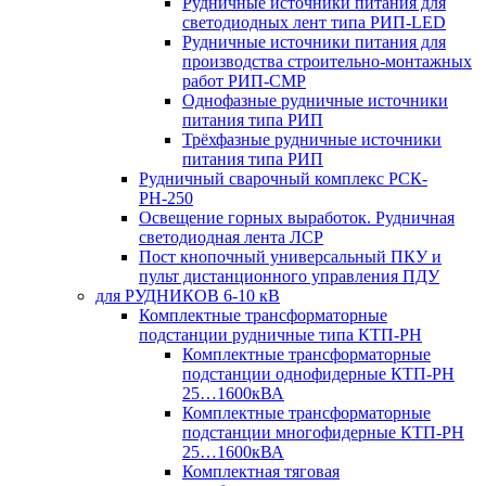
Рудничные источники питания для
светодиодных лент типа РИП-LED
Рудничные источники питания для
производства строительно-монтажных
работ РИП-СМР
Однофазные рудничные источники
питания типа РИП
Трёхфазные рудничные источники
питания типа РИП
Рудничный сварочный комплекс РСК-
РН-250
Освещение горных выработок. Рудничная
светодиодная лента ЛСР
Пост кнопочный универсальный ПКУ и
пульт дистанционного управления ПДУ
для РУДНИКОВ 6-10 кВ
Комплектные трансформаторные
подстанции рудничные типа КТП-РН
Комплектные трансформаторные
подстанции однофидерные КТП-РН
25…1600кВА
Комплектные трансформаторные
подстанции многофидерные КТП-РН
25…1600кВА
Комплектная тяговая