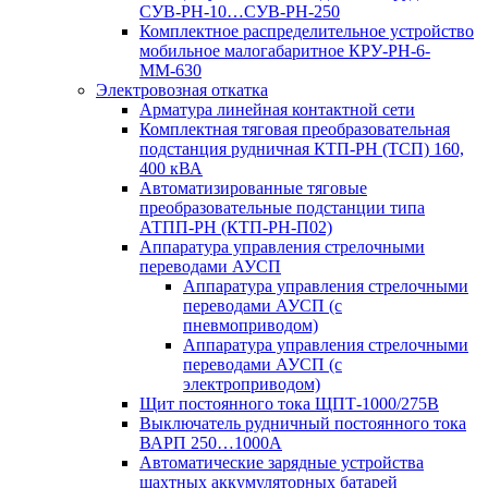
СУВ-РН-10…СУВ-РН-250
Комплектное распределительное устройство
мобильное малогабаритное КРУ-РН-6-
ММ-630
Электровозная откатка
Арматура линейная контактной сети
Комплектная тяговая преобразовательная
подстанция рудничная КТП-РН (ТСП) 160,
400 кВА
Автоматизированные тяговые
преобразовательные подстанции типа
АТПП-РН (КТП-РН-П02)
Аппаратура управления стрелочными
переводами АУСП
Аппаратура управления стрелочными
переводами АУСП (с
пневмоприводом)
Аппаратура управления стрелочными
переводами АУСП (с
электроприводом)
Щит постоянного тока ЩПТ-1000/275В
Выключатель рудничный постоянного тока
ВАРП 250…1000А
Автоматические зарядные устройства
шахтных аккумуляторных батарей