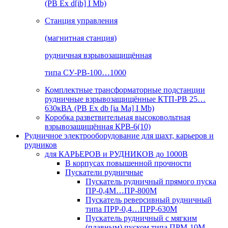
(РВ Ex d[ib] I Mb)
Станция управления
(магнитная станция)
рудничная взрывозащищённая
типа СУ-РВ-100…1000
Комплектные трансформаторные подстанции
рудничные взрывозащищённые КТП-РВ 25…
630кВА (РВ Ex db [ia Ma] I Mb)
Коробка разветвительная высоковольтная
взрывозащищённая КРВ-6(10)
Рудничное электрооборудование для шахт, карьеров и
рудников
для КАРЬЕРОВ и РУДНИКОВ до 1000В
В корпусах повышенной прочности
Пускатели рудничные
Пускатель рудничный прямого пуска
ПР-0,4М…ПР-800М
Пускатель реверсивный рудничный
типа ПРР-0,4…ПРР-630М
Пускатель рудничный с мягким
(плавным) пуском типа ПРМ-10М…