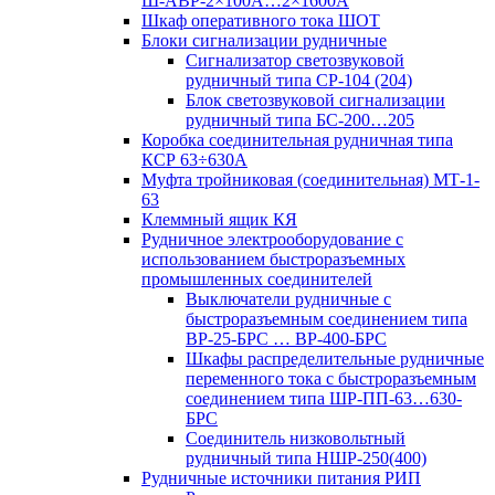
Ш-АВР-2×100А…2×1600А
Шкаф оперативного тока ШОТ
Блоки сигнализации рудничные
Сигнализатор светозвуковой
рудничный типа СР-104 (204)
Блок светозвуковой сигнализации
рудничный типа БС-200…205
Коробка соединительная рудничная типа
КСР 63÷630А
Муфта тройниковая (соединительная) МТ-1-
63
Клеммный ящик КЯ
Рудничное электрооборудование с
использованием быстроразъемных
промышленных соединителей
Выключатели рудничные с
быстроразъемным соединением типа
ВР-25-БРС … ВР-400-БРС
Шкафы распределительные рудничные
переменного тока с быстроразъемным
соединением типа ШР-ПП-63…630-
БРС
Соединитель низковольтный
рудничный типа НШР-250(400)
Рудничные источники питания РИП