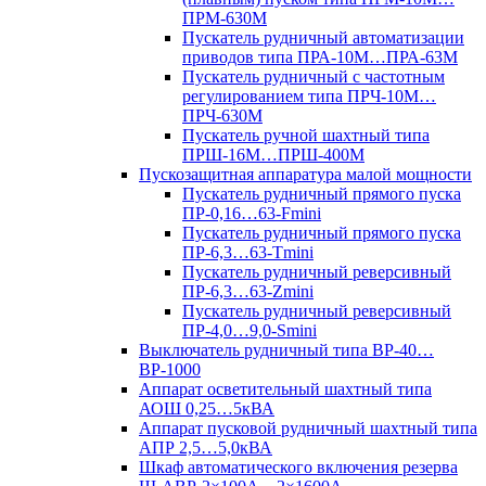
ПРМ-630М
Пускатель рудничный автоматизации
приводов типа ПРА-10М…ПРА-63М
Пускатель рудничный с частотным
регулированием типа ПРЧ-10М…
ПРЧ-630М
Пускатель ручной шахтный типа
ПРШ-16М…ПРШ-400М
Пускозащитная аппаратура малой мощности
Пускатель рудничный прямого пуска
ПР-0,16…63-Fmini
Пускатель рудничный прямого пуска
ПР-6,3…63-Tmini
Пускатель рудничный реверсивный
ПР-6,3…63-Zmini
Пускатель рудничный реверсивный
ПР-4,0…9,0-Smini
Выключатель рудничный типа ВР-40…
ВР-1000
Аппарат осветительный шахтный типа
АОШ 0,25…5кВА
Аппарат пусковой рудничный шахтный типа
АПР 2,5…5,0кВА
Шкаф автоматического включения резерва