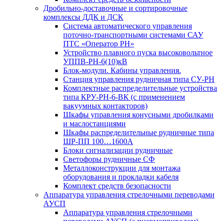
Дробильно-доставочные и сортировочные
комплексы ДДК и ДСК
Система автоматического управления
поточно-транспортными системами САУ
ПТС «Оператор РН»
Устройство плавного пуска высоковольтное
УППВ-РН-6(10)кВ
Блок-модули. Кабины управления.
Станция управления рудничная типа СУ-РН
Комплектные распределительные устройства
типа КРУ-РН-6-ВК (с применением
вакуумных контакторов)
Шкафы управления конусными дробилками
и маслостанциями
Шкафы распределительные рудничные типа
ШР-ПП 100…1600А
Блоки сигнализации рудничные
Светофоры рудничные СФ
Металлоконструкции для монтажа
оборудования и прокладки кабеля
Комплект средств безопасности
Аппаратура управления стрелочными переводами
АУСП
Аппаратура управления стрелочными