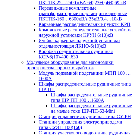
ПКТПК 25…2500 кВА 6/0,23÷0,4÷0,69 кВ
Передвижные комплектные
трансформаторные подстанции карьерные
ПКТПК-160…6300кВА 35кВ/0,4…10кВ
Карьерные распределительные пункты КРП
Комплектные распределительные устройства
наружной установки КРУН 6(10)кВ
Ячейка карьерная наружной установки
отдельностоящая ЯКНО-6(10)кВ
Коробка соединительная рудничная
КСР-6(10)-400..630
Модульное оборудование для эргономики
пространства горных выработок
Модуль подземной подстанции МПП 100 …
1600А
Шкафы распределительные рудничные типа
ШР-ПП
Шкафы распределительные рудничные
типа ШР-ПП 100…1600А
Шкафы распределительные рудничные
на малые токи ШР-ПП-63-Mini
Станция управления рудничная типа СУ-РН
Станции управления электроприводами
типа СУЭП-100(160)
Станция участкового водоотлива рудничная