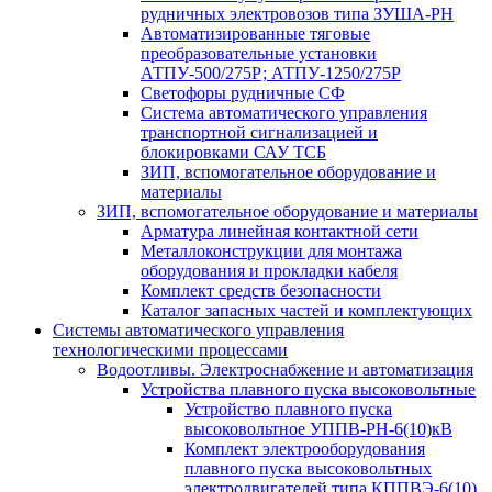
рудничных электровозов типа ЗУША-РН
Автоматизированные тяговые
преобразовательные установки
АТПУ-500/275Р; АТПУ-1250/275Р
Светофоры рудничные СФ
Система автоматического управления
транспортной сигнализацией и
блокировками САУ ТСБ
ЗИП, вспомогательное оборудование и
материалы
ЗИП, вспомогательное оборудование и материалы
Арматура линейная контактной сети
Металлоконструкции для монтажа
оборудования и прокладки кабеля
Комплект средств безопасности
Каталог запасных частей и комплектующих
Системы автоматического управления
технологическими процессами
Водоотливы. Электроснабжение и автоматизация
Устройства плавного пуска высоковольтные
Устройство плавного пуска
высоковольтное УППВ-РН-6(10)кВ
Комплект электрооборудования
плавного пуска высоковольтных
электродвигателей типа КППВЭ-6(10)