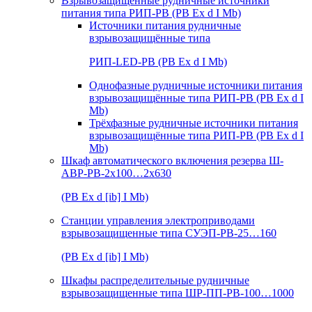
Взрывозащищенные рудничные источники
питания типа РИП-РВ (РВ Ex d I Mb)
Источники питания рудничные
взрывозащищённые типа
РИП-LED-РВ (РВ Ex d I Mb)
Однофазные рудничные источники питания
взрывозащищённые типа РИП-РВ (РВ Ex d I
Mb)
Трёхфазные рудничные источники питания
взрывозащищённые типа РИП-РВ (РВ Ex d I
Mb)
Шкаф автоматического включения резерва Ш-
АВР-РВ-2х100…2х630
(РВ Ex d [ib] I Mb)
Станции управления электроприводами
взрывозащищенные типа СУЭП-РВ-25…160
(РВ Ex d [ib] I Mb)
Шкафы распределительные рудничные
взрывозащищенные типа ШР-ПП-РВ-100…1000