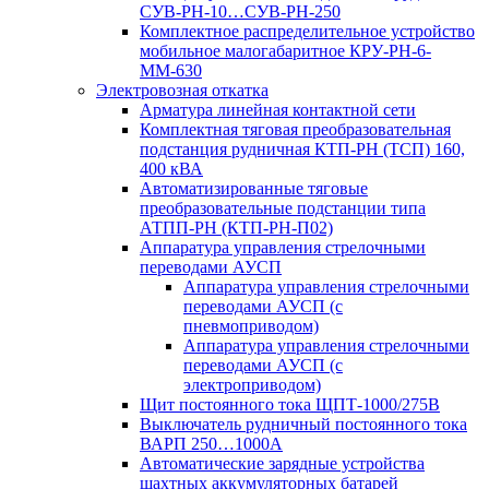
СУВ-РН-10…СУВ-РН-250
Комплектное распределительное устройство
мобильное малогабаритное КРУ-РН-6-
ММ-630
Электровозная откатка
Арматура линейная контактной сети
Комплектная тяговая преобразовательная
подстанция рудничная КТП-РН (ТСП) 160,
400 кВА
Автоматизированные тяговые
преобразовательные подстанции типа
АТПП-РН (КТП-РН-П02)
Аппаратура управления стрелочными
переводами АУСП
Аппаратура управления стрелочными
переводами АУСП (с
пневмоприводом)
Аппаратура управления стрелочными
переводами АУСП (с
электроприводом)
Щит постоянного тока ЩПТ-1000/275В
Выключатель рудничный постоянного тока
ВАРП 250…1000А
Автоматические зарядные устройства
шахтных аккумуляторных батарей