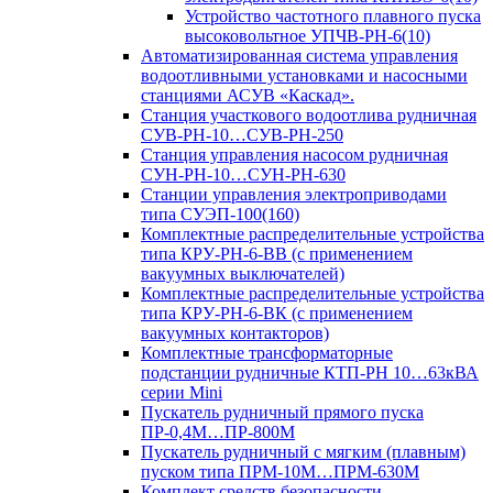
Устройство частотного плавного пуска
высоковольтное УПЧВ-РН-6(10)
Автоматизированная система управления
водоотливными установками и насосными
станциями АСУВ «Каскад».
Станция участкового водоотлива рудничная
СУВ-РН-10…СУВ-РН-250
Станция управления насосом рудничная
СУН-РН-10…СУН-РН-630
Станции управления электроприводами
типа СУЭП-100(160)
Комплектные распределительные устройства
типа КРУ-РН-6-ВВ (с применением
вакуумных выключателей)
Комплектные распределительные устройства
типа КРУ-РН-6-ВК (с применением
вакуумных контакторов)
Комплектные трансформаторные
подстанции рудничные КТП-РН 10…63кВА
серии Mini
Пускатель рудничный прямого пуска
ПР-0,4М…ПР-800М
Пускатель рудничный с мягким (плавным)
пуском типа ПРМ-10М…ПРМ-630М
Комплект средств безопасности