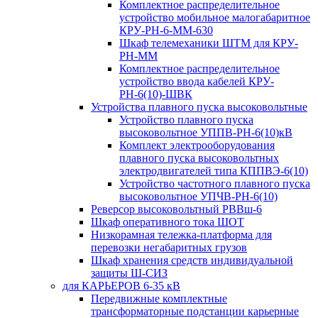
Комплектное распределительное
устройство мобильное малогабаритное
КРУ-РН-6-ММ-630
Шкаф телемеханики ШТМ для КРУ-
РН-ММ
Комплектное распределительное
устройство ввода кабелей КРУ-
РН-6(10)-ШВК
Устройства плавного пуска высоковольтные
Устройство плавного пуска
высоковольтное УППВ-РН-6(10)кВ
Комплект электрооборудования
плавного пуска высоковольтных
электродвигателей типа КППВЭ-6(10)
Устройство частотного плавного пуска
высоковольтное УПЧВ-РН-6(10)
Реверсор высоковольтный РВВш-6
Шкаф оперативного тока ШОТ
Низкорамная тележка-платформа для
перевозки негабаритных грузов
Шкаф хранения средств индивидуальной
защиты Ш-СИЗ
для КАРЬЕРОВ 6-35 кВ
Передвижные комплектные
трансформаторные подстанции карьерные