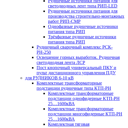
Рудничные источники питания для
светодиодных лент типа РИП-LED
Рудничные источники питания для
производства строительно-монтажных
работ РИП-СМР
Однофазные рудничные источники
питания типа РИП
Трёхфазные рудничные источники
питания типа РИП
Рудничный сварочный комплекс РСК-
РН-250
Освещение горных выработок. Рудничная
светодиодная лента ЛСР
Пост кнопочный универсальный ПКУ и
пульт дистанционного управления ПДУ
для РУДНИКОВ 6-10 кВ
Комплектные трансформаторные
подстанции рудничные типа КТП-РН
Комплектные трансформаторные
подстанции однофидерные КТП-РН
25…1600кВА
Комплектные трансформаторные
подстанции многофидерные КТП-РН
25…1600кВА
Комплектная тяговая