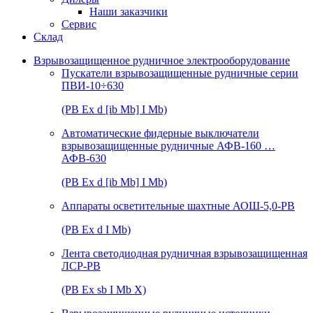
Наши заказчики
Сервис
Склад
Взрывозащищенное рудничное электрооборудование
Пускатели взрывозащищенные рудничные серии
ПВИ-10÷630
(РВ Ex d [ib Mb] I Mb)
Автоматические фидерные выключатели
взрывозащищенные рудничные АФВ-160 …
АФВ-630
(РВ Ex d [ib Mb] I Mb)
Аппараты осветительные шахтные АОШ-5,0-РВ
(РВ Ex d I Mb)
Лента светодиодная рудничная взрывозащищенная
ЛСР-РВ
(РВ Ex sb I Mb Х)