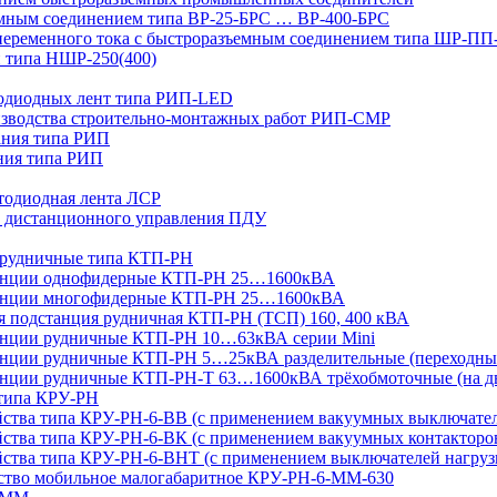
мным соединением типа ВР-25-БРС … ВР-400-БРС
переменного тока с быстроразъемным соединением типа ШР-П
 типа НШР-250(400)
тодиодных лент типа РИП-LED
изводства строительно-монтажных работ РИП-СМР
ания типа РИП
ния типа РИП
тодиодная лента ЛСР
 дистанционного управления ПДУ
 рудничные типа КТП-РН
танции однофидерные КТП-РН 25…1600кВА
танции многофидерные КТП-РН 25…1600кВА
ая подстанция рудничная КТП-РН (ТСП) 160, 400 кВА
анции рудничные КТП-РН 10…63кВА серии Mini
анции рудничные КТП-РН 5…25кВА разделительные (переходны
нции рудничные КТП-РН-Т 63…1600кВА трёхобмоточные (на дв
 типа КРУ-РН
йства типа КРУ-РН-6-ВВ (с применением вакуумных выключате
ства типа КРУ-РН-6-ВК (с применением вакуумных контакторо
йства типа КРУ-РН-6-ВНТ (с применением выключателей нагруз
йство мобильное малогабаритное КРУ-РН-6-ММ-630