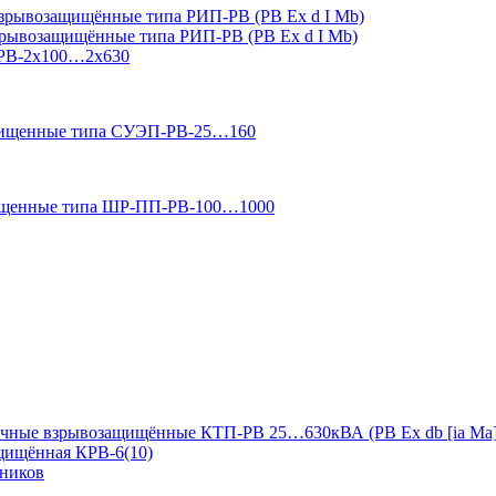
зрывозащищённые типа РИП-РВ (РВ Ex d I Mb)
зрывозащищённые типа РИП-РВ (РВ Ex d I Mb)
-РВ-2х100…2х630
ащищенные типа СУЭП-РВ-25…160
ищенные типа ШР-ПП-РВ-100…1000
чные взрывозащищённые КТП-РВ 25…630кВА (РВ Ex db [ia Ma]
ащищённая КРВ-6(10)
дников