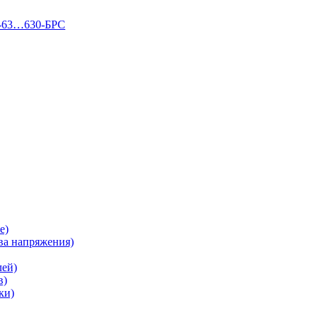
П-63…630-БРС
е)
а напряжения)
лей)
в)
ки)