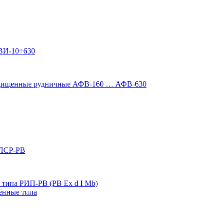
ВИ-10÷630
ащищенные рудничные АФВ-160 … АФВ-630
 ЛСР-РВ
типа РИП-РВ (РВ Ex d I Mb)
ённые типа