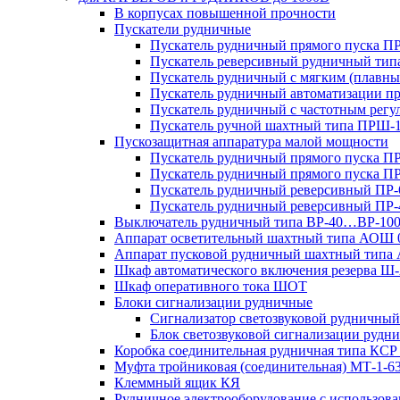
В корпусах повышенной прочности
Пускатели рудничные
Пускатель рудничный прямого пуска 
Пускатель реверсивный рудничный ти
Пускатель рудничный с мягким (пла
Пускатель рудничный автоматизации 
Пускатель рудничный с частотным ре
Пускатель ручной шахтный типа ПР
Пускозащитная аппаратура малой мощности
Пускатель рудничный прямого пуска П
Пускатель рудничный прямого пуска П
Пускатель рудничный реверсивный ПР-
Пускатель рудничный реверсивный ПР-
Выключатель рудничный типа ВР-40…ВР-10
Аппарат осветительный шахтный типа АОШ
Аппарат пусковой рудничный шахтный типа
Шкаф автоматического включения резерва
Шкаф оперативного тока ШОТ
Блоки сигнализации рудничные
Сигнализатор светозвуковой рудничный 
Блок светозвуковой сигнализации руд
Коробка соединительная рудничная типа КСР
Муфта тройниковая (соединительная) МТ-1-6
Клеммный ящик КЯ
Рудничное электрооборудование с использо