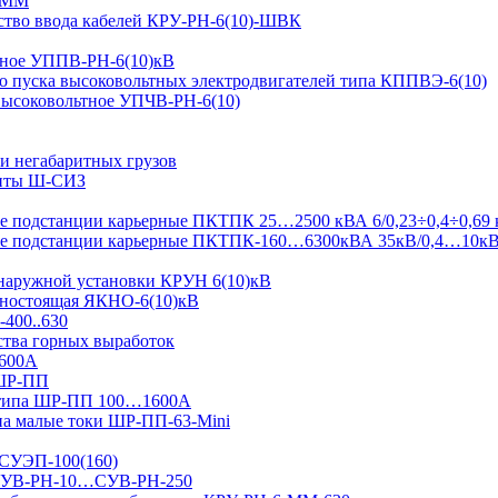
-ММ
ство ввода кабелей КРУ-РН-6(10)-ШВК
ьтное УППВ-РН-6(10)кВ
о пуска высоковольтных электродвигателей типа КППВЭ-6(10)
 высоковольтное УПЧВ-РН-6(10)
и негабаритных грузов
щиты Ш-СИЗ
 подстанции карьерные ПКТПК 25…2500 кВА 6/0,23÷0,4÷0,69 
ые подстанции карьерные ПКТПК-160…6300кВА 35кВ/0,4…10к
 наружной установки КРУН 6(10)кВ
ьностоящая ЯКНО-6(10)кВ
-400..630
ства горных выработок
1600А
 ШР-ПП
 типа ШР-ПП 100…1600А
а малые токи ШР-ПП-63-Mini
 СУЭП-100(160)
я СУВ-РН-10…СУВ-РН-250