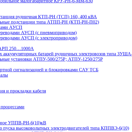
 мобильное малогабаритное КРУ-РН-6-ММ-630
дстанция рудничная КТП-РН (ТСП) 160, 400 кВА
льные подстанции типа АТПП-РН (КТП-РН-П02)
одами АУСП
ереводами АУСП (с пневмоприводом)
ереводами АУСП (с электроприводом)
 ВАРП 250…1000А
ых аккумуляторных батарей рудничных электровозов типа ЗУША
льные установки АТПУ-500/275Р; АТПУ-1250/275Р
ортной сигнализацией и блокировками САУ ТСБ
иалы
ия и прокладки кабеля
 процессами
ьтное УППВ-РН-6(10)кВ
о пуска высоковольтных электродвигателей типа КППВЭ-6(10)