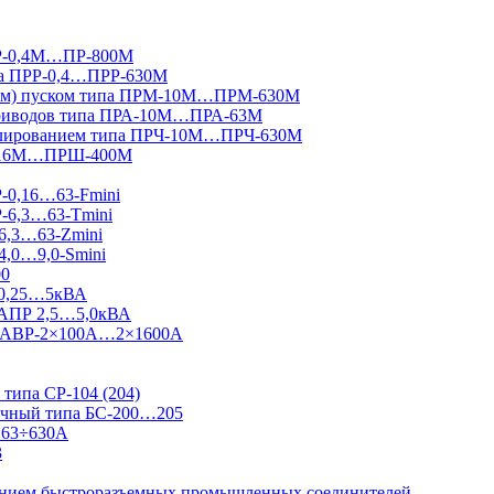
ПР-0,4М…ПР-800М
па ПРР-0,4…ПРР-630М
вным) пуском типа ПРМ-10М…ПРМ-630М
приводов типа ПРА-10М…ПРА-63М
гулированием типа ПРЧ-10М…ПРЧ-630М
Ш-16М…ПРШ-400М
Р-0,16…63-Fmini
Р-6,3…63-Tmini
6,3…63-Zmini
4,0…9,0-Smini
00
 0,25…5кВА
 АПР 2,5…5,0кВА
 Ш-АВР-2×100А…2×1600А
типа СР-104 (204)
ничный типа БС-200…205
 63÷630А
3
ванием быстроразъемных промышленных соединителей