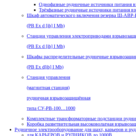
Однофазные рудничные источники питания в
Трёхфазные рудничные источники питания в
Шкаф автоматического включения резерва Ш-АВР
(РВ Ex d [ib] I Mb)
Станции управления электроприводами взрывоз
(РВ Ex d [ib] I Mb)
Шкафы распределительные рудничные взрывозащ
(РВ Ex d[ib] I Mb)
Станция управления
(магнитная станция)
рудничная взрывозащищённая
типа СУ-РВ-100…1000
Комплектные трансформаторные подстанции рудни
Коробка разветвительная высоковольтная взрывоз
Рудничное электрооборудование для шахт, карьеров и ру
для КАРЬЕРОВ и РУДНИКОВ до 1000В