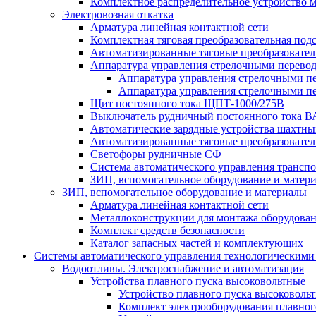
Комплектное распределительное устройство
Электровозная откатка
Арматура линейная контактной сети
Комплектная тяговая преобразовательная по
Автоматизированные тяговые преобразовате
Аппаратура управления стрелочными перев
Аппаратура управления стрелочными п
Аппаратура управления стрелочными п
Щит постоянного тока ЩПТ-1000/275В
Выключатель рудничный постоянного тока
Автоматические зарядные устройства шахтн
Автоматизированные тяговые преобразовате
Светофоры рудничные СФ
Система автоматического управления трансп
ЗИП, вспомогательное оборудование и матер
ЗИП, вспомогательное оборудование и материалы
Арматура линейная контактной сети
Металлоконструкции для монтажа оборудован
Комплект средств безопасности
Каталог запасных частей и комплектующих
Системы автоматического управления технологическими
Водоотливы. Электроснабжение и автоматизация
Устройства плавного пуска высоковольтные
Устройство плавного пуска высоковол
Комплект электрооборудования плавног