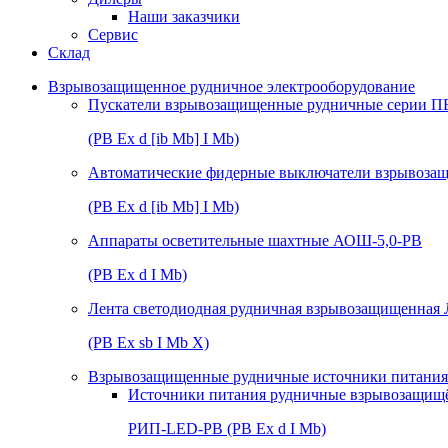
Наши заказчики
Сервис
Склад
Взрывозащищенное рудничное электрооборудование
Пускатели взрывозащищенные рудничные серии П
(РВ Ex d [ib Mb] I Mb)
Автоматические фидерные выключатели взрывоз
(РВ Ex d [ib Mb] I Mb)
Аппараты осветительные шахтные АОШ-5,0-РВ
(РВ Ex d I Mb)
Лента светодиодная рудничная взрывозащищенная
(РВ Ex sb I Mb Х)
Взрывозащищенные рудничные источники питания 
Источники питания рудничные взрывозащищ
РИП-LED-РВ (РВ Ex d I Mb)