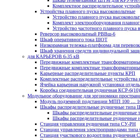
Шкаф телемеханики ШТМ для КРУ-РН
Комплектное распределительное устрой
Устройства плавного пуска высоковольтные
Устройство плавного пуска высоковол
Комплект электрооборудования плавног
Устройство частотного плавного пуска
Реверсор высоковольтный РВВш-6
Шкаф оперативного тока ШОТ
Низкорамная тележка-платформа для перевозк
Шкаф хранения средств индивидуальной за
для КАРЬЕРОВ 6-35 кВ
Передвижные комплектные трансформаторные
Передвижные комплектные трансформаторн
Карьерные распределительные пункты КРП
Комплектные распределительные устройства
Ячейка карьерная наружной установки отдел
Коробка соединительная рудничная КСР-6(10)
Модульное оборудование для эргономики простран
Модуль подземной подстанции МПП 100 … 
Шкафы распределительные рудничные типа
Шкафы распределительные рудничные
Шкафы распределительные рудничные н
Станция управления рудничная типа СУ-РН
Станции управления электроприводами типа
Станция участкового водоотлива руднична