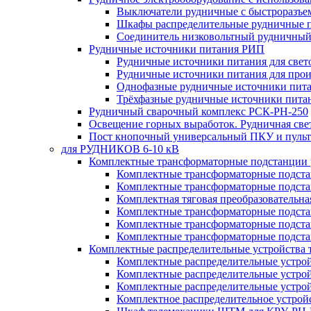
Выключатели рудничные с быстроразъе
Шкафы распределительные рудничные 
Соединитель низковольтный рудничный
Рудничные источники питания РИП
Рудничные источники питания для све
Рудничные источники питания для про
Однофазные рудничные источники пит
Трёхфазные рудничные источники пита
Рудничный сварочный комплекс РСК-РН-250
Освещение горных выработок. Рудничная све
Пост кнопочный универсальный ПКУ и пульт
для РУДНИКОВ 6-10 кВ
Комплектные трансформаторные подстанции
Комплектные трансформаторные подс
Комплектные трансформаторные подс
Комплектная тяговая преобразовательн
Комплектные трансформаторные подст
Комплектные трансформаторные подст
Комплектные трансформаторные подста
Комплектные распределительные устройства
Комплектные распределительные устро
Комплектные распределительные устрой
Комплектные распределительные устро
Комплектное распределительное устро