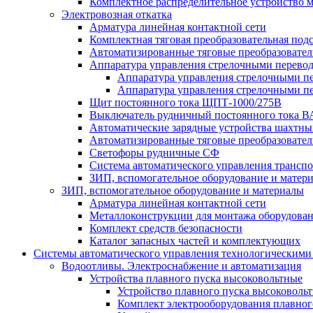
Комплектное распределительное устройство
Электровозная откатка
Арматура линейная контактной сети
Комплектная тяговая преобразовательная по
Автоматизированные тяговые преобразовате
Аппаратура управления стрелочными перев
Аппаратура управления стрелочными п
Аппаратура управления стрелочными п
Щит постоянного тока ЩПТ-1000/275В
Выключатель рудничный постоянного тока
Автоматические зарядные устройства шахтн
Автоматизированные тяговые преобразовате
Светофоры рудничные СФ
Система автоматического управления трансп
ЗИП, вспомогательное оборудование и матер
ЗИП, вспомогательное оборудование и материалы
Арматура линейная контактной сети
Металлоконструкции для монтажа оборудован
Комплект средств безопасности
Каталог запасных частей и комплектующих
Системы автоматического управления технологическими
Водоотливы. Электроснабжение и автоматизация
Устройства плавного пуска высоковольтные
Устройство плавного пуска высоковол
Комплект электрооборудования плавног