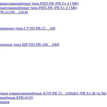
зрывозащищённые типа РИП-РВ (РВ Ex d I Mb)
зрывозащищённые типа РИП-РВ (РВ Ex d I Mb)
-РВ-2х100…2х630
ащищенные типа СУЭП-РВ-25…160
ищенные типа ШР-ПП-РВ-100…1000
чные взрывозащищённые КТП-РВ 25…630кВА (РВ Ex db [ia Ma]
ащищённая КРВ-6(10)
дников