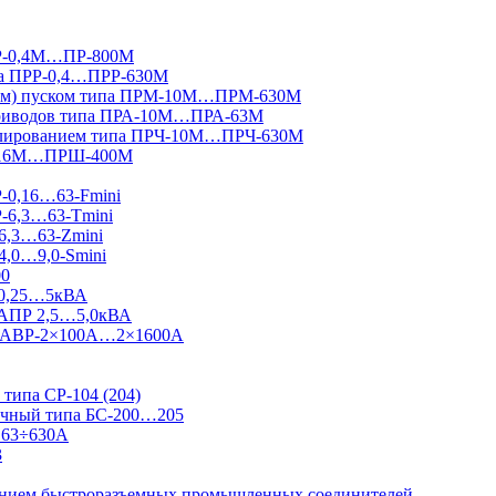
ПР-0,4М…ПР-800М
па ПРР-0,4…ПРР-630М
вным) пуском типа ПРМ-10М…ПРМ-630М
приводов типа ПРА-10М…ПРА-63М
гулированием типа ПРЧ-10М…ПРЧ-630М
Ш-16М…ПРШ-400М
Р-0,16…63-Fmini
Р-6,3…63-Tmini
6,3…63-Zmini
4,0…9,0-Smini
00
 0,25…5кВА
 АПР 2,5…5,0кВА
 Ш-АВР-2×100А…2×1600А
типа СР-104 (204)
ничный типа БС-200…205
 63÷630А
3
ванием быстроразъемных промышленных соединителей