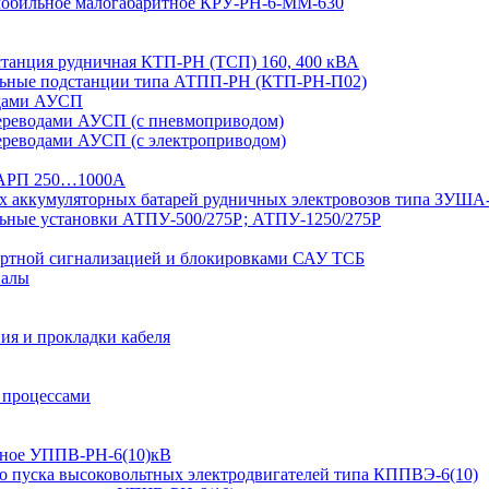
 мобильное малогабаритное КРУ-РН-6-ММ-630
дстанция рудничная КТП-РН (ТСП) 160, 400 кВА
льные подстанции типа АТПП-РН (КТП-РН-П02)
одами АУСП
ереводами АУСП (с пневмоприводом)
ереводами АУСП (с электроприводом)
 ВАРП 250…1000А
ых аккумуляторных батарей рудничных электровозов типа ЗУША
льные установки АТПУ-500/275Р; АТПУ-1250/275Р
ортной сигнализацией и блокировками САУ ТСБ
иалы
ия и прокладки кабеля
 процессами
ьтное УППВ-РН-6(10)кВ
о пуска высоковольтных электродвигателей типа КППВЭ-6(10)