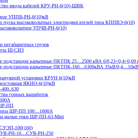
-ММ
ство ввода кабелей КРУ-РН-6(10)-ШВК
ьтное УППВ-РН-6(10)кВ
о пуска высоковольтных электродвигателей типа КППВЭ-6(10)
 высоковольтное УПЧВ-РН-6(10)
и негабаритных грузов
щиты Ш-СИЗ
 подстанции карьерные ПКТПК 25…2500 кВА 6/0,23÷0,4÷0,69 
ые подстанции карьерные ПКТПК-160…6300кВА 35кВ/0,4…10к
 наружной установки КРУН 6(10)кВ
ьностоящая ЯКНО-6(10)кВ
-400..630
ства горных выработок
1600А
 ШР-ПП
 типа ШР-ПП 100…1600А
а малые токи ШР-ПП-63-Mini
 СУЭП-100(160)
я СУВ-РН-10…СУВ-РН-250