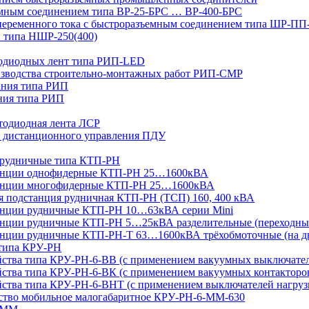
мным соединением типа ВР-25-БРС … ВР-400-БРС
переменного тока с быстроразъемным соединением типа ШР-П
 типа НШР-250(400)
тодиодных лент типа РИП-LED
изводства строительно-монтажных работ РИП-СМР
ания типа РИП
ния типа РИП
тодиодная лента ЛСР
 дистанционного управления ПДУ
 рудничные типа КТП-РН
танции однофидерные КТП-РН 25…1600кВА
танции многофидерные КТП-РН 25…1600кВА
ая подстанция рудничная КТП-РН (ТСП) 160, 400 кВА
анции рудничные КТП-РН 10…63кВА серии Mini
анции рудничные КТП-РН 5…25кВА разделительные (переходны
нции рудничные КТП-РН-Т 63…1600кВА трёхобмоточные (на дв
 типа КРУ-РН
йства типа КРУ-РН-6-ВВ (с применением вакуумных выключате
ства типа КРУ-РН-6-ВК (с применением вакуумных контакторо
йства типа КРУ-РН-6-ВНТ (с применением выключателей нагруз
йство мобильное малогабаритное КРУ-РН-6-ММ-630