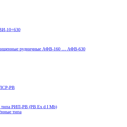
ВИ-10÷630
ащищенные рудничные АФВ-160 … АФВ-630
 ЛСР-РВ
типа РИП-РВ (РВ Ex d I Mb)
ённые типа