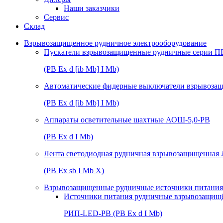
Наши заказчики
Сервис
Склад
Взрывозащищенное рудничное электрооборудование
Пускатели взрывозащищенные рудничные серии П
(РВ Ex d [ib Mb] I Mb)
Автоматические фидерные выключатели взрывоз
(РВ Ex d [ib Mb] I Mb)
Аппараты осветительные шахтные АОШ-5,0-РВ
(РВ Ex d I Mb)
Лента светодиодная рудничная взрывозащищенная
(РВ Ex sb I Mb Х)
Взрывозащищенные рудничные источники питания 
Источники питания рудничные взрывозащищ
РИП-LED-РВ (РВ Ex d I Mb)