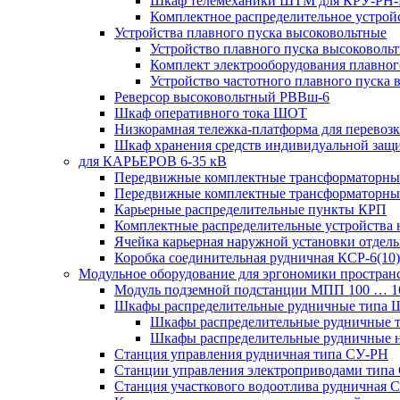
Шкаф телемеханики ШТМ для КРУ-РН
Комплектное распределительное устрой
Устройства плавного пуска высоковольтные
Устройство плавного пуска высоковол
Комплект электрооборудования плавног
Устройство частотного плавного пуска
Реверсор высоковольтный РВВш-6
Шкаф оперативного тока ШОТ
Низкорамная тележка-платформа для перевозк
Шкаф хранения средств индивидуальной за
для КАРЬЕРОВ 6-35 кВ
Передвижные комплектные трансформаторные
Передвижные комплектные трансформаторн
Карьерные распределительные пункты КРП
Комплектные распределительные устройства
Ячейка карьерная наружной установки отдел
Коробка соединительная рудничная КСР-6(10)
Модульное оборудование для эргономики простран
Модуль подземной подстанции МПП 100 … 
Шкафы распределительные рудничные типа
Шкафы распределительные рудничные
Шкафы распределительные рудничные н
Станция управления рудничная типа СУ-РН
Станции управления электроприводами типа
Станция участкового водоотлива руднична