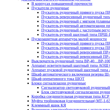
В корпусах повышенной прочности
Пускатели рудничные
Пускатель рудничный прямого пуска 
Пускатель реверсивный рудничный ти
Пускатель рудничный с мягким (пла
Пускатель рудничный автоматизации 
Пускатель рудничный с частотным ре
Пускатель ручной шахтный типа ПР
Пускозащитная аппаратура малой мощности
Пускатель рудничный прямого пуска П
Пускатель рудничный прямого пуска П
Пускатель рудничный реверсивный ПР-
Пускатель рудничный реверсивный ПР-
Выключатель рудничный типа ВР-40…ВР-10
Аппарат осветительный шахтный типа АОШ
Аппарат пусковой рудничный шахтный типа
Шкаф автоматического включения резерва
Шкаф оперативного тока ШОТ
Блоки сигнализации рудничные
Сигнализатор светозвуковой рудничный 
Блок светозвуковой сигнализации руд
Коробка соединительная рудничная типа КСР
Муфта тройниковая (соединительная) МТ-1-6
Клеммный ящик КЯ
Рудничное электрооборудование с использо