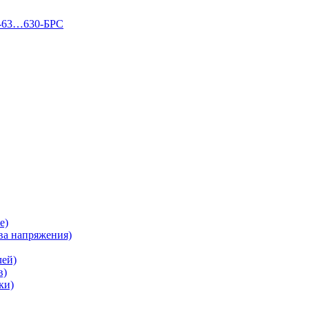
П-63…630-БРС
е)
а напряжения)
лей)
в)
ки)