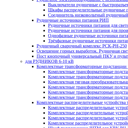
Выключатели рудничные с быстроразъе
Шкафы распределительные рудничные 
Соединитель низковольтный рудничный
Рудничные источники питания РИП
Рудничные источники питания для све
Рудничные источники питания для про
Однофазные рудничные источники пит
Трёхфазные рудничные источники пита
Рудничный сварочный комплекс РСК-РН-250
Освещение горных выработок. Рудничная све
Пост кнопочный универсальный ПКУ и пульт
для РУДНИКОВ 6-10 кВ
Комплектные трансформаторные подстанции
Комплектные трансформаторные подс
Комплектные трансформаторные подс
Комплектная тяговая преобразовательн
Комплектные трансформаторные подст
Комплектные трансформаторные подст
Комплектные трансформаторные подста
Комплектные распределительные устройства
Комплектные распределительные устро
Комплектные распределительные устрой
Комплектные распределительные устро
Комплектное распределительное устро