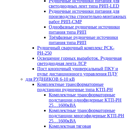
Рудничные источники питания для
светодиодных лент типа РИП-LED
Рудничные источники питания для
производства строительно-монтажных
работ РИП-СМР
Однофазные рудничные источники
питания типа РИП
Трёхфазные рудничные источники
питания типа РИП
Рудничный сварочный комплекс РСК-
РН-250
Освещение горных выработок. Рудничная
светодиодная лента ЛСР
Пост кнопочный универсальный ПКУ и
пульт дистанционного управления ПДУ
для РУДНИКОВ 6-10 кВ
Комплектные трансформаторные
подстанции рудничные типа КТП-РН
Комплектные трансформаторные
подстанции однофидерные КТП-РН
25…1600кВА
Комплектные трансформаторные
подстанции многофидерные КТП-РН
25…1600кВА
Комплектная тяговая