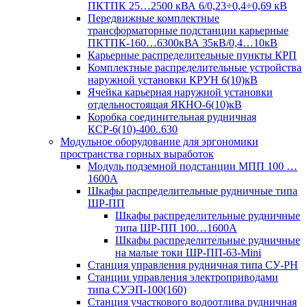
ПКТПК 25…2500 кВА 6/0,23÷0,4÷0,69 кВ
Передвижные комплектные
трансформаторные подстанции карьерные
ПКТПК-160…6300кВА 35кВ/0,4…10кВ
Карьерные распределительные пункты КРП
Комплектные распределительные устройства
наружной установки КРУН 6(10)кВ
Ячейка карьерная наружной установки
отдельностоящая ЯКНО-6(10)кВ
Коробка соединительная рудничная
КСР-6(10)-400..630
Модульное оборудование для эргономики
пространства горных выработок
Модуль подземной подстанции МПП 100 …
1600А
Шкафы распределительные рудничные типа
ШР-ПП
Шкафы распределительные рудничные
типа ШР-ПП 100…1600А
Шкафы распределительные рудничные
на малые токи ШР-ПП-63-Mini
Станция управления рудничная типа СУ-РН
Станции управления электроприводами
типа СУЭП-100(160)
Станция участкового водоотлива рудничная