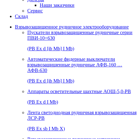
Наши заказчики
Сервис
Склад
Взрывозащищенное рудничное электрооборудование
Пускатели взрывозащищенные рудничные серии
ПВИ-10÷630
(РВ Ex d [ib Mb] I Mb)
Автоматические фидерные выключатели
взрывозащищенные рудничные АФВ-160 …
АФВ-630
(РВ Ex d [ib Mb] I Mb)
Аппараты осветительные шахтные АОШ-5,0-РВ
(РВ Ex d I Mb)
Лента светодиодная рудничная взрывозащищенная
ЛСР-РВ
(РВ Ex sb I Mb Х)