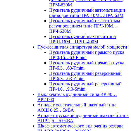
ПРМ-630М
Пускатель рудничный автоматизации
приводов типа ПРА-10М…ПРА-63М
Пускатель рудничный с частотным
регулированием типа ПРЧ-10М…
ПРЧ-630М
Пускатель ручной шахтный типа
ПРШ-16М…ПРШ-400М
Пускозащитная аппаратура малой мощности
Пускатель рудничный прямого пуска
ПР-0,16…63-Fmini
Пускатель рудничный прямого пуска
ПР-6,3…63-Tmini
Пускатель рудничный реверсивный
ПР-6,3…63-Zmini
Пускатель рудничный реверсивный
ПР-4,0…9,0-Smini
Выключатель рудничный типа ВР-40…
ВР-1000
Аппарат осветительный шахтный типа
АОШ 0,25…5кВА
Аппарат пусковой рудничный шахтный типа
АПР 2,5…5,0кВА
Шкаф автоматического включения резерва