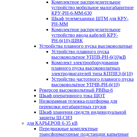
Комплектное распределительное
устройство мобильное малогабаритное
КРУ-РН-6-ММ-630
Шкаф телемеханики ШТМ для КРУ-
РН-ММ
Комплектное распределительное
устройство ввода кабелей КРУ-
РН-6(10)-ШВК
Устройства плавного пуска высоковольтные
Устройство плавного пуска
высоковольтное УППВ-РН-6(10)кВ
Комплект электрооборудования
плавного пуска высоковольтных
электродвигателей типа КППВЭ-6(10)
Устройство частотного плавного пуска
высоковольтное УПЧВ-РН-6(10)
Реверсор высоковольтный РВВш-6
Шкаф оперативного тока ШОТ
Низкорамная тележка-платформа для
перевозки негабаритных грузов
Шкаф хранения средств индивидуальной
защиты Ш-СИЗ
для КАРЬЕРОВ 6-35 кВ
Передвижные комплектные
трансформаторные подстанции карьерные