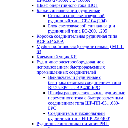
Ш-АВР-2×100А…2×1600А
Шкаф оперативного тока ШОТ
Блоки сигнализации рудничные
Сигнализатор светозвуковой
рудничный типа СР-104 (204)
Блок светозвуковой сигнализации
рудничный типа БС-200…205
Коробка соединительная рудничная типа
КСР 63÷630А
Муфта тройниковая (соединительная) МТ-1-
63
Клеммный ящик КЯ
Рудничное электрооборудование с
использованием быстроразъемных
промышленных соединителей
Выключатели рудничные с
быстроразъемным соединением типа
ВР-25-БРС … ВР-400-БРС
Шкафы распределительные рудничные
переменного тока с быстроразъемным
соединением типа ШР-ПП-63…630-
БРС
Соединитель низковольтный
рудничный типа НШР-250(400)
Рудничные источники питания РИП