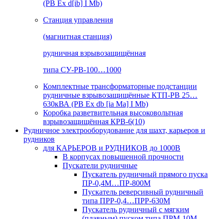
(РВ Ex d[ib] I Mb)
Станция управления
(магнитная станция)
рудничная взрывозащищённая
типа СУ-РВ-100…1000
Комплектные трансформаторные подстанции
рудничные взрывозащищённые КТП-РВ 25…
630кВА (РВ Ex db [ia Ma] I Mb)
Коробка разветвительная высоковольтная
взрывозащищённая КРВ-6(10)
Рудничное электрооборудование для шахт, карьеров и
рудников
для КАРЬЕРОВ и РУДНИКОВ до 1000В
В корпусах повышенной прочности
Пускатели рудничные
Пускатель рудничный прямого пуска
ПР-0,4М…ПР-800М
Пускатель реверсивный рудничный
типа ПРР-0,4…ПРР-630М
Пускатель рудничный с мягким
(плавным) пуском типа ПРМ-10М…