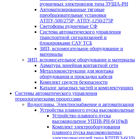
рудничных электровозов типа ЗУША-РН
Автоматизированные тяговые
преобразовательные установки
АТПУ-500/275Р; АТПУ-1250/275Р
Светофоры рудничные СФ
Система автоматического управления
транспортной сигнализацией и
блокировками САУ ТСБ
ЗИП, вспомогательное оборудование и
материалы
ЗИП, вспомогательное оборудование и материалы
Арматура линейная контактной сети
Металлоконструкции для монтажа
оборудования и прокладки кабеля
Комплект средств безопасности
Каталог запасных частей и комплектующих
Системы автоматического управления
технологическими процессами
Водоотливы. Электроснабжение и автоматизация
Устройства плавного пуска высоковольтные
Устройство плавного пуска
высоковольтное УППВ-РН-6(10)кВ
Комплект электрооборудования
плавного пуска высоковольтных
электродвигателей типа КППВЭ-6(10)