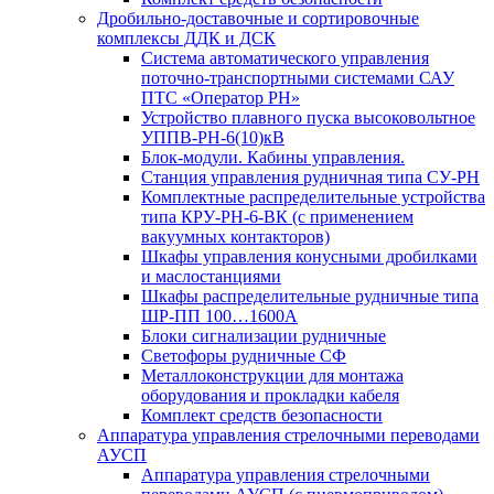
Дробильно-доставочные и сортировочные
комплексы ДДК и ДСК
Система автоматического управления
поточно-транспортными системами САУ
ПТС «Оператор РН»
Устройство плавного пуска высоковольтное
УППВ-РН-6(10)кВ
Блок-модули. Кабины управления.
Станция управления рудничная типа СУ-РН
Комплектные распределительные устройства
типа КРУ-РН-6-ВК (с применением
вакуумных контакторов)
Шкафы управления конусными дробилками
и маслостанциями
Шкафы распределительные рудничные типа
ШР-ПП 100…1600А
Блоки сигнализации рудничные
Светофоры рудничные СФ
Металлоконструкции для монтажа
оборудования и прокладки кабеля
Комплект средств безопасности
Аппаратура управления стрелочными переводами
АУСП
Аппаратура управления стрелочными