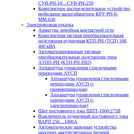
СУВ-РН-10…СУВ-РН-250
Комплектное распределительное устройство
мобильное малогабаритное КРУ-РН-6-
ММ-630
Электровозная откатка
Арматура линейная контактной сети
Комплектная тяговая преобразовательная
подстанция рудничная КТП-РН (ТСП) 160,
400 кВА
Автоматизированные тяговые
преобразовательные подстанции типа
АТПП-РН (КТП-РН-П02)
Аппаратура управления стрелочными
переводами АУСП
Аппаратура управления стрелочными
переводами АУСП (с
пневмоприводом)
Аппаратура управления стрелочными
переводами АУСП (с
электроприводом)
Щит постоянного тока ЩПТ-1000/275В
Выключатель рудничный постоянного тока
ВАРП 250…1000А
Автоматические зарядные устройства
шахтных аккумуляторных батарей