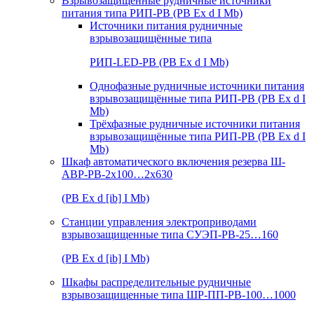
Взрывозащищенные рудничные источники
питания типа РИП-РВ (РВ Ex d I Mb)
Источники питания рудничные
взрывозащищённые типа
РИП-LED-РВ (РВ Ex d I Mb)
Однофазные рудничные источники питания
взрывозащищённые типа РИП-РВ (РВ Ex d I
Mb)
Трёхфазные рудничные источники питания
взрывозащищённые типа РИП-РВ (РВ Ex d I
Mb)
Шкаф автоматического включения резерва Ш-
АВР-РВ-2х100…2х630
(РВ Ex d [ib] I Mb)
Станции управления электроприводами
взрывозащищенные типа СУЭП-РВ-25…160
(РВ Ex d [ib] I Mb)
Шкафы распределительные рудничные
взрывозащищенные типа ШР-ПП-РВ-100…1000