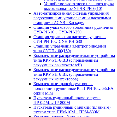
Устройство частотного плавного пуска
высоковольтное УПЧВ-РН-6(10)
Автоматизированная система управления
водоотливными установками и насосными
станциями АСУВ «Каскад».
Станция участкового водоотлива рудничная
СУВ-РН-10…СУВ-РН-250
Станция управления насосом рудничная
СУН-РН-10…СУН-РН-630
Станции управления электроприводами
типа СУЭП-100(160)
Комплектные распределительные устройства
типа КРУ-РН-6-ВВ (с применением
вакуумных выключателей)
Комплектные распределительные устройства
типа КРУ-РН-6-ВК (с применением
вакуумных контакторов)
Комплектные трансформаторные
подстанции рудничные КТП-РН 10…63кВА
серии Mini
Пускатель рудничный прямого пуска
ПР-0,4М…ПР-800М
Пускатель рудничный с мягким (плавным)
пуском типа ПРМ-10М…ПРМ-630М
Комплект средств безопасности