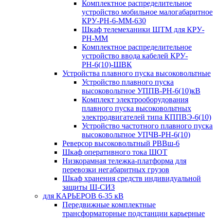
Комплектное распределительное
устройство мобильное малогабаритное
КРУ-РН-6-ММ-630
Шкаф телемеханики ШТМ для КРУ-
РН-ММ
Комплектное распределительное
устройство ввода кабелей КРУ-
РН-6(10)-ШВК
Устройства плавного пуска высоковольтные
Устройство плавного пуска
высоковольтное УППВ-РН-6(10)кВ
Комплект электрооборудования
плавного пуска высоковольтных
электродвигателей типа КППВЭ-6(10)
Устройство частотного плавного пуска
высоковольтное УПЧВ-РН-6(10)
Реверсор высоковольтный РВВш-6
Шкаф оперативного тока ШОТ
Низкорамная тележка-платформа для
перевозки негабаритных грузов
Шкаф хранения средств индивидуальной
защиты Ш-СИЗ
для КАРЬЕРОВ 6-35 кВ
Передвижные комплектные
трансформаторные подстанции карьерные