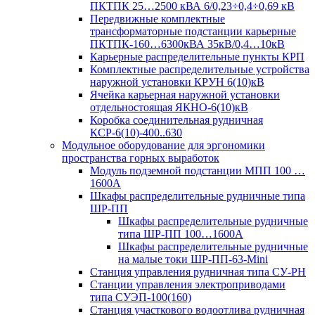
ПКТПК 25…2500 кВА 6/0,23÷0,4÷0,69 кВ
Передвижные комплектные
трансформаторные подстанции карьерные
ПКТПК-160…6300кВА 35кВ/0,4…10кВ
Карьерные распределительные пункты КРП
Комплектные распределительные устройства
наружной установки КРУН 6(10)кВ
Ячейка карьерная наружной установки
отдельностоящая ЯКНО-6(10)кВ
Коробка соединительная рудничная
КСР-6(10)-400..630
Модульное оборудование для эргономики
пространства горных выработок
Модуль подземной подстанции МПП 100 …
1600А
Шкафы распределительные рудничные типа
ШР-ПП
Шкафы распределительные рудничные
типа ШР-ПП 100…1600А
Шкафы распределительные рудничные
на малые токи ШР-ПП-63-Mini
Станция управления рудничная типа СУ-РН
Станции управления электроприводами
типа СУЭП-100(160)
Станция участкового водоотлива рудничная