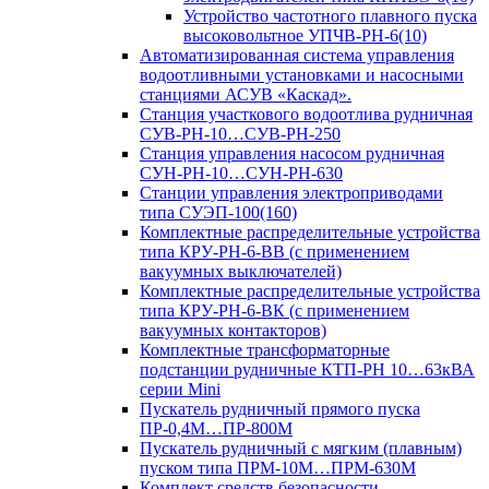
Устройство частотного плавного пуска
высоковольтное УПЧВ-РН-6(10)
Автоматизированная система управления
водоотливными установками и насосными
станциями АСУВ «Каскад».
Станция участкового водоотлива рудничная
СУВ-РН-10…СУВ-РН-250
Станция управления насосом рудничная
СУН-РН-10…СУН-РН-630
Станции управления электроприводами
типа СУЭП-100(160)
Комплектные распределительные устройства
типа КРУ-РН-6-ВВ (с применением
вакуумных выключателей)
Комплектные распределительные устройства
типа КРУ-РН-6-ВК (с применением
вакуумных контакторов)
Комплектные трансформаторные
подстанции рудничные КТП-РН 10…63кВА
серии Mini
Пускатель рудничный прямого пуска
ПР-0,4М…ПР-800М
Пускатель рудничный с мягким (плавным)
пуском типа ПРМ-10М…ПРМ-630М
Комплект средств безопасности