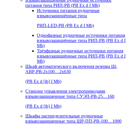
Взрывозащищенные рудничные источники
питания типа РИП-РВ (РВ Ex d I Mb)
Источники питания рудничные
взрывозащищённые типа
РИП-LED-РВ (РВ Ex d I Mb)
Однофазные рудничные источники питания
взрывозащищённые типа РИП-РВ (РВ Ex d I
Mb)
Трёхфазные рудничные источники питания
взрывозащищённые типа РИП-РВ (РВ Ex d I
Mb)
Шкаф автоматического включения резерва Ш-
АВР-РВ-2х100…2х630
(РВ Ex d [ib] I Mb)
Станции управления электроприводами
взрывозащищенные типа СУЭП-РВ-25…160
(РВ Ex d [ib] I Mb)
Шкафы распределительные рудничные
взрывозащищенные типа ШР-ПП-РВ-100…1000