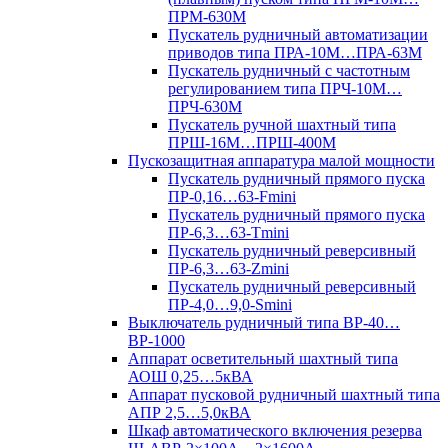
ПРМ-630М
Пускатель рудничный автоматизации
приводов типа ПРА-10М…ПРА-63М
Пускатель рудничный с частотным
регулированием типа ПРЧ-10М…
ПРЧ-630М
Пускатель ручной шахтный типа
ПРШ-16М…ПРШ-400М
Пускозащитная аппаратура малой мощности
Пускатель рудничный прямого пуска
ПР-0,16…63-Fmini
Пускатель рудничный прямого пуска
ПР-6,3…63-Tmini
Пускатель рудничный реверсивный
ПР-6,3…63-Zmini
Пускатель рудничный реверсивный
ПР-4,0…9,0-Smini
Выключатель рудничный типа ВР-40…
ВР-1000
Аппарат осветительный шахтный типа
АОШ 0,25…5кВА
Аппарат пусковой рудничный шахтный типа
АПР 2,5…5,0кВА
Шкаф автоматического включения резерва