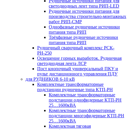
Рудничные источники питания для
светодиодных лент типа РИП-LED
Рудничные источники питания для
производства строительно-монтажных
работ РИП-СМР
Однофазные рудничные источники
питания типа РИП
Трёхфазные рудничные источники
питания типа РИП
Рудничный сварочный комплекс РСК-
РН-250
Освещение горных выработок. Рудничная
светодиодная лента ЛСР
Пост кнопочный универсальный ПКУ и
пульт дистанционного управления ПДУ
для РУДНИКОВ 6-10 кВ
Комплектные трансформаторные
подстанции рудничные типа КТП-РН
Комплектные трансформаторные
подстанции однофидерные КТП-РН
25…1600кВА
Комплектные трансформаторные
подстанции многофидерные КТП-РН
25…1600кВА
Комплектная тяговая