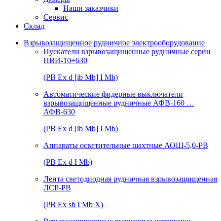
Наши заказчики
Сервис
Склад
Взрывозащищенное рудничное электрооборудование
Пускатели взрывозащищенные рудничные серии
ПВИ-10÷630
(РВ Ex d [ib Mb] I Mb)
Автоматические фидерные выключатели
взрывозащищенные рудничные АФВ-160 …
АФВ-630
(РВ Ex d [ib Mb] I Mb)
Аппараты осветительные шахтные АОШ-5,0-РВ
(РВ Ex d I Mb)
Лента светодиодная рудничная взрывозащищенная
ЛСР-РВ
(РВ Ex sb I Mb Х)