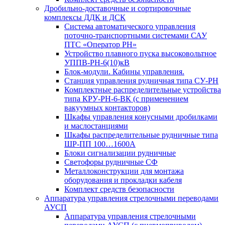
Дробильно-доставочные и сортировочные
комплексы ДДК и ДСК
Система автоматического управления
поточно-транспортными системами САУ
ПТС «Оператор РН»
Устройство плавного пуска высоковольтное
УППВ-РН-6(10)кВ
Блок-модули. Кабины управления.
Станция управления рудничная типа СУ-РН
Комплектные распределительные устройства
типа КРУ-РН-6-ВК (с применением
вакуумных контакторов)
Шкафы управления конусными дробилками
и маслостанциями
Шкафы распределительные рудничные типа
ШР-ПП 100…1600А
Блоки сигнализации рудничные
Светофоры рудничные СФ
Металлоконструкции для монтажа
оборудования и прокладки кабеля
Комплект средств безопасности
Аппаратура управления стрелочными переводами
АУСП
Аппаратура управления стрелочными