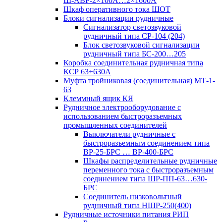
Ш-АВР-2×100А…2×1600А
Шкаф оперативного тока ШОТ
Блоки сигнализации рудничные
Сигнализатор светозвуковой
рудничный типа СР-104 (204)
Блок светозвуковой сигнализации
рудничный типа БС-200…205
Коробка соединительная рудничная типа
КСР 63÷630А
Муфта тройниковая (соединительная) МТ-1-
63
Клеммный ящик КЯ
Рудничное электрооборудование с
использованием быстроразъемных
промышленных соединителей
Выключатели рудничные с
быстроразъемным соединением типа
ВР-25-БРС … ВР-400-БРС
Шкафы распределительные рудничные
переменного тока с быстроразъемным
соединением типа ШР-ПП-63…630-
БРС
Соединитель низковольтный
рудничный типа НШР-250(400)
Рудничные источники питания РИП