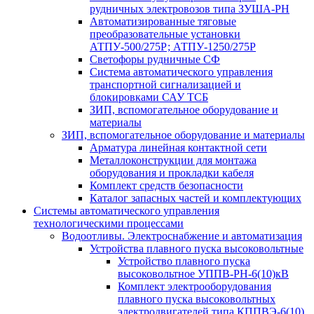
рудничных электровозов типа ЗУША-РН
Автоматизированные тяговые
преобразовательные установки
АТПУ-500/275Р; АТПУ-1250/275Р
Светофоры рудничные СФ
Система автоматического управления
транспортной сигнализацией и
блокировками САУ ТСБ
ЗИП, вспомогательное оборудование и
материалы
ЗИП, вспомогательное оборудование и материалы
Арматура линейная контактной сети
Металлоконструкции для монтажа
оборудования и прокладки кабеля
Комплект средств безопасности
Каталог запасных частей и комплектующих
Системы автоматического управления
технологическими процессами
Водоотливы. Электроснабжение и автоматизация
Устройства плавного пуска высоковольтные
Устройство плавного пуска
высоковольтное УППВ-РН-6(10)кВ
Комплект электрооборудования
плавного пуска высоковольтных
электродвигателей типа КППВЭ-6(10)