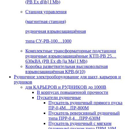
(РВ Ex d[ib] I Mb)
Станция управления
(магнитная станция)
рудничная взрывозащищённая
типа СУ-РВ-100…1000
Комплектные трансформаторные подстанции
рудничные взрывозащищённые КТП-РВ 25…
630кВА (РВ Ex db [ia Ma] I Mb)
Коробка разветвительная высоковольтная
взрывозащищённая КРВ-6(10)
Рудничное электрооборудование для шахт, карьеров и
рудников
для КАРЬЕРОВ и РУДНИКОВ до 1000В
В корпусах повышенной прочности
Пускатели рудничные
Пускатель рудничный прямого пуска
ПР-0,4М…ПР-800М
Пускатель реверсивный рудничный
типа ПРР-0,4…ПРР-630М
Пускатель рудничный с мягким
(плавным) пуском типа ПРМ-10М…