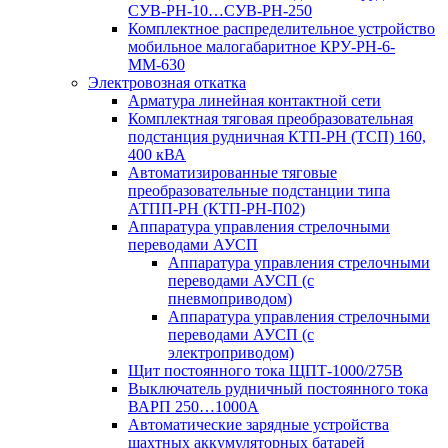
СУВ-РН-10…СУВ-РН-250
Комплектное распределительное устройство
мобильное малогабаритное КРУ-РН-6-
ММ-630
Электровозная откатка
Арматура линейная контактной сети
Комплектная тяговая преобразовательная
подстанция рудничная КТП-РН (ТСП) 160,
400 кВА
Автоматизированные тяговые
преобразовательные подстанции типа
АТПП-РН (КТП-РН-П02)
Аппаратура управления стрелочными
переводами АУСП
Аппаратура управления стрелочными
переводами АУСП (с
пневмоприводом)
Аппаратура управления стрелочными
переводами АУСП (с
электроприводом)
Щит постоянного тока ЩПТ-1000/275В
Выключатель рудничный постоянного тока
ВАРП 250…1000А
Автоматические зарядные устройства
шахтных аккумуляторных батарей