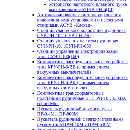
Устройство частотного плавного пуска
высоковольтное УПЧВ-РН-6(10)
Автоматизированная система управления
водоотливными установками и насосными
станциями АСУВ «Каскад».
Станция участкового водоотлива рудничная
СУВ-РН-10…СУВ-РН-250
Станция управления насосом рудничная
СУН-РН-10…СУН-РН-630
Станции управления электроприводами
типа СУЭП-100(160)
Комплектные распределительные устройства
типа КРУ-РН-6-ВВ (с применением
вакуумных выключателей)
Комплектные распределительные устройства
типа КРУ-РН-6-ВК (с применением
вакуумных контакторов)
Комплектные трансформаторные
подстанции рудничные КТП-РН 10…63кВА
серии Mini
Пускатель рудничный прямого пуска
ПР-0,4М…ПР-800М
Пускатель рудничный с мягким (плавным)
пуском типа ПРМ-10М…ПРМ-630М
Комплект средств безопасности