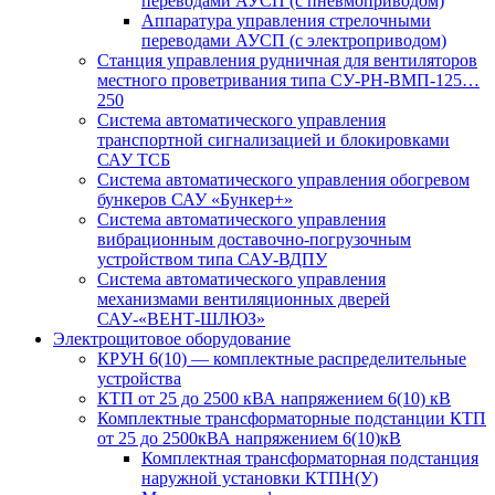
переводами АУСП (с пневмоприводом)
Аппаратура управления стрелочными
переводами АУСП (с электроприводом)
Станция управления рудничная для вентиляторов
местного проветривания типа СУ-РН-ВМП-125…
250
Система автоматического управления
транспортной сигнализацией и блокировками
САУ ТСБ
Система автоматического управления обогревом
бункеров САУ «Бункер+»
Система автоматического управления
вибрационным доставочно-погрузочным
устройством типа САУ-ВДПУ
Система автоматического управления
механизмами вентиляционных дверей
САУ-«ВЕНТ-ШЛЮЗ»
Электрощитовое оборудование
КРУН 6(10) — комплектные распределительные
устройства
КТП от 25 до 2500 кВА напряжением 6(10) кВ
Комплектные трансформаторные подстанции КТП
от 25 до 2500кВА напряжением 6(10)кВ
Комплектная трансформаторная подстанция
наружной установки КТПН(У)