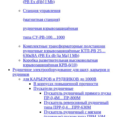
(РВ Ex d[ib] I Mb)
Станция управления
(магнитная станция)
рудничная взрывозащищённая
типа СУ-РВ-100…1000
Комплектные трансформаторные подстанции
рудничные взрывозащищённые КТП-РВ 25…
630кВА (РВ Ex db [ia Ma] I Mb)
Коробка разветвительная высоковольтная
взрывозащищённая КРВ-6(10)
Рудничное электрооборудование для шахт, карьеров и
рудников
для КАРЬЕРОВ и РУДНИКОВ до 1000В
В корпусах повышенной прочности
Пускатели рудничные
Пускатель рудничный прямого пуска
ПР-0,4М…ПР-800М
Пускатель реверсивный рудничный
типа ПРР-0,4…ПРР-630М
Пускатель рудничный с мягким
(плавным) пуском типа ПРМ-10М…