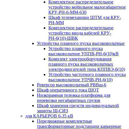
Комплектное распределительное
устройство мобильное малогабаритное
КРУ-РН-6-ММ-630
Шкаф телемеханики ШТМ для КРУ-
РН-ММ
Комплектное распределительное
устройство ввода кабелей КРУ-
РН-6(10)-ШВК
Устройства плавного пуска высоковольтные
Устройство плавного пуска
высоковольтное УППВ-РН-6(10)кВ
Комплект электрооборудования
плавного пуска высоковольтных
электродвигателей типа КППВЭ-6(10)
Устройство частотного плавного пуска
высоковольтное УПЧВ-РН-6(10)
Реверсор высоковольтный РВВш-6
Шкаф оперативного тока ШОТ
Низкорамная тележка-платформа для
перевозки негабаритных грузов
Шкаф хранения средств индивидуальной
защиты Ш-СИЗ
для КАРЬЕРОВ 6-35 кВ
Передвижные комплектные
трансформаторные подстанции карьерные