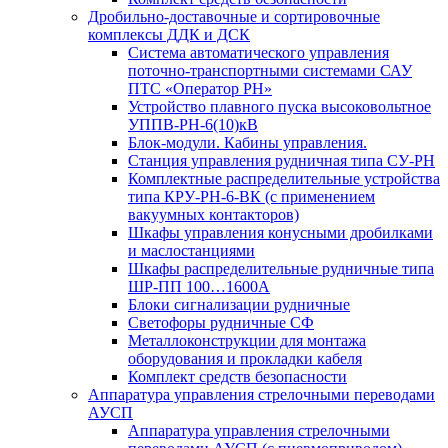
Дробильно-доставочные и сортировочные
комплексы ДДК и ДСК
Система автоматического управления
поточно-транспортными системами САУ
ПТС «Оператор РН»
Устройство плавного пуска высоковольтное
УППВ-РН-6(10)кВ
Блок-модули. Кабины управления.
Станция управления рудничная типа СУ-РН
Комплектные распределительные устройства
типа КРУ-РН-6-ВК (с применением
вакуумных контакторов)
Шкафы управления конусными дробилками
и маслостанциями
Шкафы распределительные рудничные типа
ШР-ПП 100…1600А
Блоки сигнализации рудничные
Светофоры рудничные СФ
Металлоконструкции для монтажа
оборудования и прокладки кабеля
Комплект средств безопасности
Аппаратура управления стрелочными переводами
АУСП
Аппаратура управления стрелочными