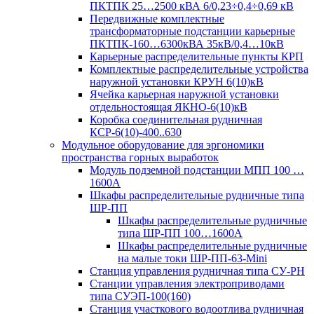
ПКТПК 25…2500 кВА 6/0,23÷0,4÷0,69 кВ
Передвижные комплектные
трансформаторные подстанции карьерные
ПКТПК-160…6300кВА 35кВ/0,4…10кВ
Карьерные распределительные пункты КРП
Комплектные распределительные устройства
наружной установки КРУН 6(10)кВ
Ячейка карьерная наружной установки
отдельностоящая ЯКНО-6(10)кВ
Коробка соединительная рудничная
КСР-6(10)-400..630
Модульное оборудование для эргономики
пространства горных выработок
Модуль подземной подстанции МПП 100 …
1600А
Шкафы распределительные рудничные типа
ШР-ПП
Шкафы распределительные рудничные
типа ШР-ПП 100…1600А
Шкафы распределительные рудничные
на малые токи ШР-ПП-63-Mini
Станция управления рудничная типа СУ-РН
Станции управления электроприводами
типа СУЭП-100(160)
Станция участкового водоотлива рудничная