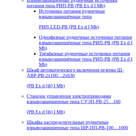
Взрывозащищенные рудничные источники
питания типа РИП-РВ (РВ Ex d I Mb)
Источники питания рудничные
взрывозащищённые типа
РИП-LED-РВ (РВ Ex d I Mb)
Однофазные рудничные источники питания
взрывозащищённые типа РИП-РВ (РВ Ex d I
Mb)
Трёхфазные рудничные источники питания
взрывозащищённые типа РИП-РВ (РВ Ex d I
Mb)
Шкаф автоматического включения резерва Ш-
АВР-РВ-2х100…2х630
(РВ Ex d [ib] I Mb)
Станции управления электроприводами
взрывозащищенные типа СУЭП-РВ-25…160
(РВ Ex d [ib] I Mb)
Шкафы распределительные рудничные
взрывозащищенные типа ШР-ПП-РВ-100…1000