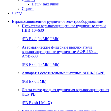
Наши заказчики
Сервис
Склад
Взрывозащищенное рудничное электрооборудование
Пускатели взрывозащищенные рудничные серии
ПВИ-10÷630
(РВ Ex d [ib Mb] I Mb)
Автоматические фидерные выключатели
взрывозащищенные рудничные АФВ-160 …
АФВ-630
(РВ Ex d [ib Mb] I Mb)
Аппараты осветительные шахтные АОШ-5,0-РВ
(РВ Ex d I Mb)
Лента светодиодная рудничная взрывозащищенная
ЛСР-РВ
(РВ Ex sb I Mb Х)