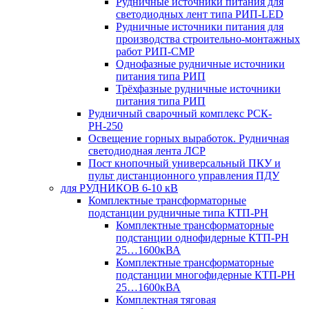
Рудничные источники питания для
светодиодных лент типа РИП-LED
Рудничные источники питания для
производства строительно-монтажных
работ РИП-СМР
Однофазные рудничные источники
питания типа РИП
Трёхфазные рудничные источники
питания типа РИП
Рудничный сварочный комплекс РСК-
РН-250
Освещение горных выработок. Рудничная
светодиодная лента ЛСР
Пост кнопочный универсальный ПКУ и
пульт дистанционного управления ПДУ
для РУДНИКОВ 6-10 кВ
Комплектные трансформаторные
подстанции рудничные типа КТП-РН
Комплектные трансформаторные
подстанции однофидерные КТП-РН
25…1600кВА
Комплектные трансформаторные
подстанции многофидерные КТП-РН
25…1600кВА
Комплектная тяговая