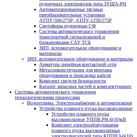
рудничных электровозов типа ЗУША-РН
Автоматизированные тяговые
преобразовательные установки
АТПУ-500/275Р; АТПУ-1250/275Р
Светофоры рудничные СФ
Система автоматического управления
транспортной сигнализацией и
блокировками САУ ТСБ
ЗИП, вспомогательное оборудование и
материалы
ЗИП, вспомогательное оборудование и материалы
Арматура линейная контактной сети
Металлоконструкции для монтажа
оборудования и прокладки кабеля
Комплект средств безопасности
Каталог запасных частей и комплектующих
Системы автоматического управления
технологическими процессами
Водоотливы. Электроснабжение и автоматизация
Устройства плавного пуска высоковольтные
Устройство плавного пуска
высоковольтное УППВ-РН-6(10)кВ
Комплект электрооборудования
плавного пуска высоковольтных
электродвигателей типа КППВЭ-6(10)