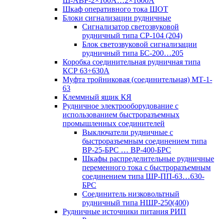
Ш-АВР-2×100А…2×1600А
Шкаф оперативного тока ШОТ
Блоки сигнализации рудничные
Сигнализатор светозвуковой
рудничный типа СР-104 (204)
Блок светозвуковой сигнализации
рудничный типа БС-200…205
Коробка соединительная рудничная типа
КСР 63÷630А
Муфта тройниковая (соединительная) МТ-1-
63
Клеммный ящик КЯ
Рудничное электрооборудование с
использованием быстроразъемных
промышленных соединителей
Выключатели рудничные с
быстроразъемным соединением типа
ВР-25-БРС … ВР-400-БРС
Шкафы распределительные рудничные
переменного тока с быстроразъемным
соединением типа ШР-ПП-63…630-
БРС
Соединитель низковольтный
рудничный типа НШР-250(400)
Рудничные источники питания РИП