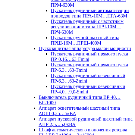
ПРМ-630М
Пускатель рудничный автоматизации
приводов типа ПРА-10М…ПРА-63М
Пускатель рудничный с частотным
регулированием типа ПРЧ-10М…
ПРЧ-630М
Пускатель ручной шахтный типа
ПРШ-16М…ПРШ-400М
Пускозащитная аппаратура малой мощности
Пускатель рудничный прямого пуска
ПР-0,16…63-Fmini
Пускатель рудничный прямого пуска
ПР-6,3…63-Tmini
Пускатель рудничный реверсивный
ПР-6,3…63-Zmini
Пускатель рудничный реверсивный
ПР-4,0…9,0-Smini
Выключатель рудничный типа ВР-40…
ВР-1000
Аппарат осветительный шахтный типа
АОШ 0,25…5кВА
Аппарат пусковой рудничный шахтный типа
АПР 2,5…5,0кВА
Шкаф автоматического включения резерва