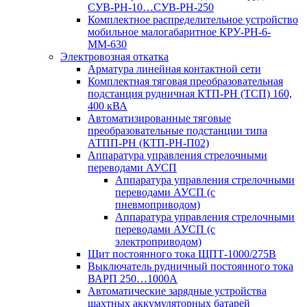
СУВ-РН-10…СУВ-РН-250
Комплектное распределительное устройство
мобильное малогабаритное КРУ-РН-6-
ММ-630
Электровозная откатка
Арматура линейная контактной сети
Комплектная тяговая преобразовательная
подстанция рудничная КТП-РН (ТСП) 160,
400 кВА
Автоматизированные тяговые
преобразовательные подстанции типа
АТПП-РН (КТП-РН-П02)
Аппаратура управления стрелочными
переводами АУСП
Аппаратура управления стрелочными
переводами АУСП (с
пневмоприводом)
Аппаратура управления стрелочными
переводами АУСП (с
электроприводом)
Щит постоянного тока ЩПТ-1000/275В
Выключатель рудничный постоянного тока
ВАРП 250…1000А
Автоматические зарядные устройства
шахтных аккумуляторных батарей