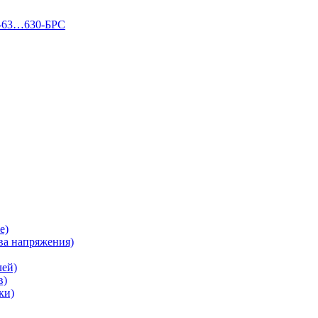
П-63…630-БРС
е)
а напряжения)
лей)
в)
ки)