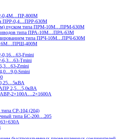
ПР-0,4М…ПР-800М
па ПРР-0,4…ПРР-630М
вным) пуском типа ПРМ-10М…ПРМ-630М
приводов типа ПРА-10М…ПРА-63М
гулированием типа ПРЧ-10М…ПРЧ-630М
Ш-16М…ПРШ-400М
Р-0,16…63-Fmini
Р-6,3…63-Tmini
6,3…63-Zmini
4,0…9,0-Smini
00
 0,25…5кВА
 АПР 2,5…5,0кВА
 Ш-АВР-2×100А…2×1600А
типа СР-104 (204)
ничный типа БС-200…205
 63÷630А
3
ванием быстроразъемных промышленных соединителей