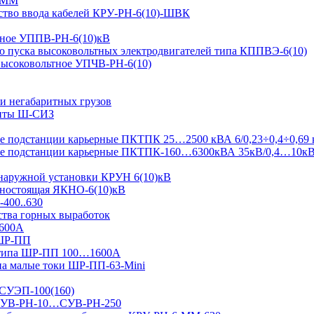
-ММ
ство ввода кабелей КРУ-РН-6(10)-ШВК
ьтное УППВ-РН-6(10)кВ
о пуска высоковольтных электродвигателей типа КППВЭ-6(10)
 высоковольтное УПЧВ-РН-6(10)
и негабаритных грузов
щиты Ш-СИЗ
 подстанции карьерные ПКТПК 25…2500 кВА 6/0,23÷0,4÷0,69 
ые подстанции карьерные ПКТПК-160…6300кВА 35кВ/0,4…10к
 наружной установки КРУН 6(10)кВ
ьностоящая ЯКНО-6(10)кВ
-400..630
ства горных выработок
1600А
 ШР-ПП
 типа ШР-ПП 100…1600А
а малые токи ШР-ПП-63-Mini
 СУЭП-100(160)
я СУВ-РН-10…СУВ-РН-250