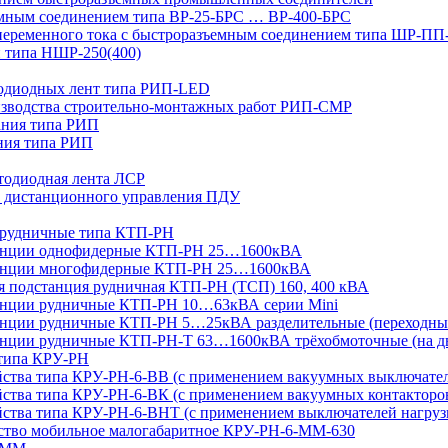
мным соединением типа ВР-25-БРС … ВР-400-БРС
переменного тока с быстроразъемным соединением типа ШР-П
 типа НШР-250(400)
тодиодных лент типа РИП-LED
изводства строительно-монтажных работ РИП-СМР
ания типа РИП
ния типа РИП
тодиодная лента ЛСР
 дистанционного управления ПДУ
 рудничные типа КТП-РН
танции однофидерные КТП-РН 25…1600кВА
танции многофидерные КТП-РН 25…1600кВА
ая подстанция рудничная КТП-РН (ТСП) 160, 400 кВА
анции рудничные КТП-РН 10…63кВА серии Mini
анции рудничные КТП-РН 5…25кВА разделительные (переходны
нции рудничные КТП-РН-Т 63…1600кВА трёхобмоточные (на дв
 типа КРУ-РН
йства типа КРУ-РН-6-ВВ (с применением вакуумных выключате
ства типа КРУ-РН-6-ВК (с применением вакуумных контакторо
йства типа КРУ-РН-6-ВНТ (с применением выключателей нагруз
йство мобильное малогабаритное КРУ-РН-6-ММ-630