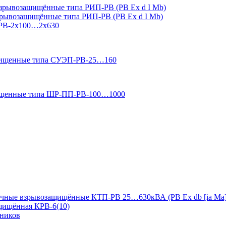
зрывозащищённые типа РИП-РВ (РВ Ex d I Mb)
зрывозащищённые типа РИП-РВ (РВ Ex d I Mb)
-РВ-2х100…2х630
ащищенные типа СУЭП-РВ-25…160
ищенные типа ШР-ПП-РВ-100…1000
чные взрывозащищённые КТП-РВ 25…630кВА (РВ Ex db [ia Ma]
ащищённая КРВ-6(10)
дников