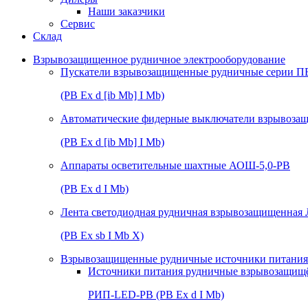
Наши заказчики
Сервис
Склад
Взрывозащищенное рудничное электрооборудование
Пускатели взрывозащищенные рудничные серии П
(РВ Ex d [ib Mb] I Mb)
Автоматические фидерные выключатели взрывоз
(РВ Ex d [ib Mb] I Mb)
Аппараты осветительные шахтные АОШ-5,0-РВ
(РВ Ex d I Mb)
Лента светодиодная рудничная взрывозащищенная
(РВ Ex sb I Mb Х)
Взрывозащищенные рудничные источники питания 
Источники питания рудничные взрывозащищ
РИП-LED-РВ (РВ Ex d I Mb)