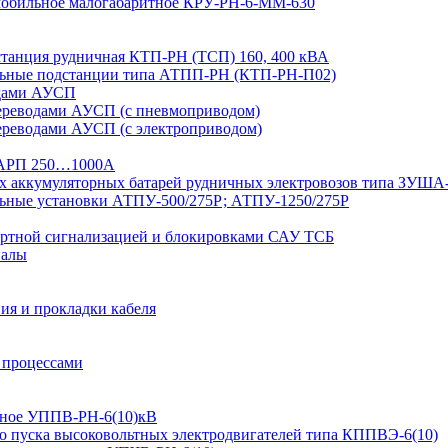
 мобильное малогабаритное КРУ-РН-6-ММ-630
дстанция рудничная КТП-РН (ТСП) 160, 400 кВА
льные подстанции типа АТПП-РН (КТП-РН-П02)
одами АУСП
ереводами АУСП (с пневмоприводом)
ереводами АУСП (с электроприводом)
 ВАРП 250…1000А
ых аккумуляторных батарей рудничных электровозов типа ЗУША
льные установки АТПУ-500/275Р; АТПУ-1250/275Р
ортной сигнализацией и блокировками САУ ТСБ
иалы
ия и прокладки кабеля
 процессами
ьтное УППВ-РН-6(10)кВ
о пуска высоковольтных электродвигателей типа КППВЭ-6(10)