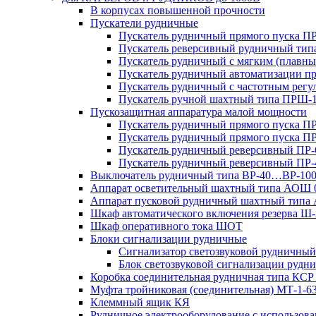
В корпусах повышенной прочности
Пускатели рудничные
Пускатель рудничный прямого пуска 
Пускатель реверсивный рудничный ти
Пускатель рудничный с мягким (пла
Пускатель рудничный автоматизации 
Пускатель рудничный с частотным ре
Пускатель ручной шахтный типа ПР
Пускозащитная аппаратура малой мощности
Пускатель рудничный прямого пуска П
Пускатель рудничный прямого пуска П
Пускатель рудничный реверсивный ПР-
Пускатель рудничный реверсивный ПР-
Выключатель рудничный типа ВР-40…ВР-10
Аппарат осветительный шахтный типа АОШ
Аппарат пусковой рудничный шахтный типа
Шкаф автоматического включения резерва
Шкаф оперативного тока ШОТ
Блоки сигнализации рудничные
Сигнализатор светозвуковой рудничный 
Блок светозвуковой сигнализации руд
Коробка соединительная рудничная типа КСР
Муфта тройниковая (соединительная) МТ-1-6
Клеммный ящик КЯ
Рудничное электрооборудование с использо