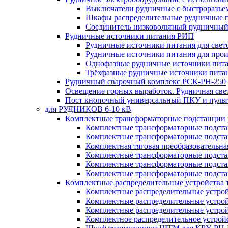
Выключатели рудничные с быстроразъе
Шкафы распределительные рудничные 
Соединитель низковольтный рудничный
Рудничные источники питания РИП
Рудничные источники питания для све
Рудничные источники питания для про
Однофазные рудничные источники пит
Трёхфазные рудничные источники пита
Рудничный сварочный комплекс РСК-РН-250
Освещение горных выработок. Рудничная све
Пост кнопочный универсальный ПКУ и пульт
для РУДНИКОВ 6-10 кВ
Комплектные трансформаторные подстанции
Комплектные трансформаторные подс
Комплектные трансформаторные подс
Комплектная тяговая преобразовательн
Комплектные трансформаторные подст
Комплектные трансформаторные подст
Комплектные трансформаторные подста
Комплектные распределительные устройства
Комплектные распределительные устро
Комплектные распределительные устрой
Комплектные распределительные устро
Комплектное распределительное устро