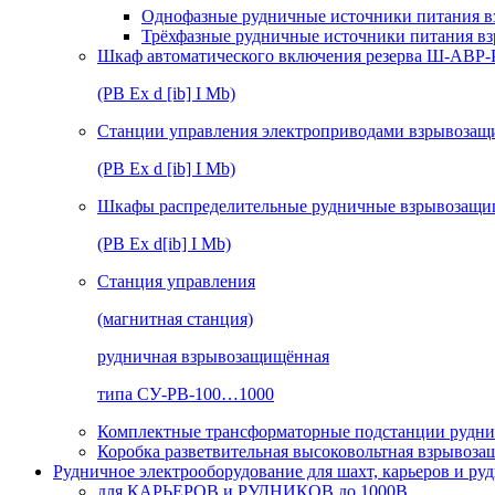
Однофазные рудничные источники питания в
Трёхфазные рудничные источники питания в
Шкаф автоматического включения резерва Ш-АВР
(РВ Ex d [ib] I Mb)
Станции управления электроприводами взрывоз
(РВ Ex d [ib] I Mb)
Шкафы распределительные рудничные взрывозащ
(РВ Ex d[ib] I Mb)
Станция управления
(магнитная станция)
рудничная взрывозащищённая
типа СУ-РВ-100…1000
Комплектные трансформаторные подстанции рудни
Коробка разветвительная высоковольтная взрывоз
Рудничное электрооборудование для шахт, карьеров и ру
для КАРЬЕРОВ и РУДНИКОВ до 1000В