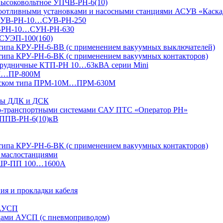
 высоковольтное УПЧВ-РН-6(10)
доотливными установками и насосными станциями АСУВ «Каска
я СУВ-РН-10…СУВ-РН-250
УН-РН-10…СУН-РН-630
 СУЭП-100(160)
 типа КРУ-РН-6-ВВ (с применением вакуумных выключателей)
типа КРУ-РН-6-ВК (с применением вакуумных контакторов)
 рудничные КТП-РН 10…63кВА серии Mini
4М…ПР-800М
 пуском типа ПРМ-10М…ПРМ-630М
ксы ДДК и ДСК
но-транспортными системами САУ ПТС «Оператор РН»
УППВ-РН-6(10)кВ
типа КРУ-РН-6-ВК (с применением вакуумных контакторов)
 маслостанциями
 ШР-ПП 100…1600А
ия и прокладки кабеля
 АУСП
дами АУСП (с пневмоприводом)