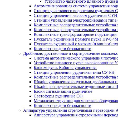
Устройство частотного плавного пуска
Автоматизированная система управления во
Станция участкового водоотлива руднична
Станция управления насосом рудничная С
Станции управления электроприводами типа
Комплектные распределительные устройства
Комплектные распределительные устройства 
Комплектные трансформаторные подстанции
Пускатель рудничный прямого пуска ПР-0,
Пускатель рудничный с мягким (плавным)
Комплект средств безопасности
Дробильно-доставочные и сортировочные компле
Система автоматического управления поточ
Устройство плавного пуска высоковольтное 
Блок-модули. Кабины управления.
Станция управления рудничная типа СУ-РН
Комплектные распределительные устройства 
Шкафы управления конусными дробилками и
Шкафы распределительные рудничные типа
Блоки сигнализации рудничные
Светофоры рудничные СФ
Металлоконструкции для монтажа оборудован
Комплект средств безопасности
Аппаратура управления стрелочными переводами
Аппаратура управления стрелочными перево