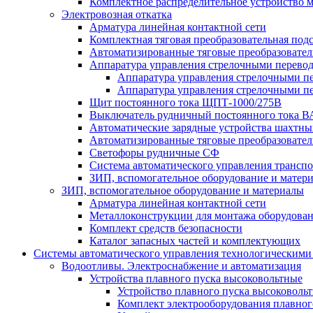
Комплектное распределительное устройство
Электровозная откатка
Арматура линейная контактной сети
Комплектная тяговая преобразовательная по
Автоматизированные тяговые преобразовате
Аппаратура управления стрелочными перев
Аппаратура управления стрелочными п
Аппаратура управления стрелочными п
Щит постоянного тока ЩПТ-1000/275В
Выключатель рудничный постоянного тока
Автоматические зарядные устройства шахтн
Автоматизированные тяговые преобразовате
Светофоры рудничные СФ
Система автоматического управления трансп
ЗИП, вспомогательное оборудование и матер
ЗИП, вспомогательное оборудование и материалы
Арматура линейная контактной сети
Металлоконструкции для монтажа оборудован
Комплект средств безопасности
Каталог запасных частей и комплектующих
Системы автоматического управления технологическими
Водоотливы. Электроснабжение и автоматизация
Устройства плавного пуска высоковольтные
Устройство плавного пуска высоковол
Комплект электрооборудования плавног