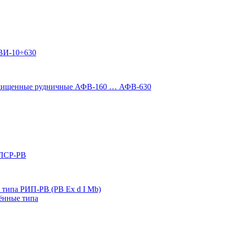
ВИ-10÷630
ащищенные рудничные АФВ-160 … АФВ-630
 ЛСР-РВ
типа РИП-РВ (РВ Ex d I Mb)
ённые типа