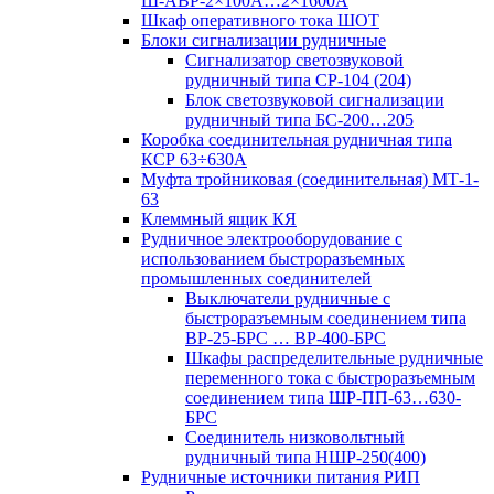
Ш-АВР-2×100А…2×1600А
Шкаф оперативного тока ШОТ
Блоки сигнализации рудничные
Сигнализатор светозвуковой
рудничный типа СР-104 (204)
Блок светозвуковой сигнализации
рудничный типа БС-200…205
Коробка соединительная рудничная типа
КСР 63÷630А
Муфта тройниковая (соединительная) МТ-1-
63
Клеммный ящик КЯ
Рудничное электрооборудование с
использованием быстроразъемных
промышленных соединителей
Выключатели рудничные с
быстроразъемным соединением типа
ВР-25-БРС … ВР-400-БРС
Шкафы распределительные рудничные
переменного тока с быстроразъемным
соединением типа ШР-ПП-63…630-
БРС
Соединитель низковольтный
рудничный типа НШР-250(400)
Рудничные источники питания РИП