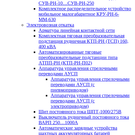
СУВ-РН-10…СУВ-РН-250
Комплектное распределительное устройство
мобильное малогабаритное КРУ-РН-6-
ММ-630
Электровозная откатка
Арматура линейная контактной сети
Комплектная тяговая преобразовательная
подстанция рудничная КТП-РН (ТСП) 160,
400 кВА
Автоматизированные тяговые
преобразовательные подстанции типа
АТПП-РН (КТП-РН-П02)
Аппаратура управления стрелочными
переводами АУСП
Аппаратура управления стрелочными
переводами АУСП (с
пневмоприводом)
Аппаратура управления стрелочными
переводами АУСП (с
электроприводом)
Щит постоянного тока ЩПТ-1000/275В
Выключатель рудничный постоянного тока
ВАРП 250…1000А
Автоматические зарядные устройства
шахтных аккумуляторных батарей