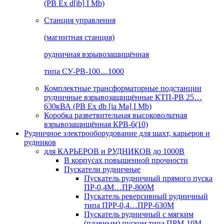
(РВ Ex d[ib] I Mb)
Станция управления
(магнитная станция)
рудничная взрывозащищённая
типа СУ-РВ-100…1000
Комплектные трансформаторные подстанции
рудничные взрывозащищённые КТП-РВ 25…
630кВА (РВ Ex db [ia Ma] I Mb)
Коробка разветвительная высоковольтная
взрывозащищённая КРВ-6(10)
Рудничное электрооборудование для шахт, карьеров и
рудников
для КАРЬЕРОВ и РУДНИКОВ до 1000В
В корпусах повышенной прочности
Пускатели рудничные
Пускатель рудничный прямого пуска
ПР-0,4М…ПР-800М
Пускатель реверсивный рудничный
типа ПРР-0,4…ПРР-630М
Пускатель рудничный с мягким
(плавным) пуском типа ПРМ-10М…