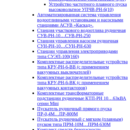
Устройство частотного плавного пуска
высоковольтное УПЧВ-РН-6(10)
Автоматизированная система управления
водоотливными установками и насосными
станциями АСУВ «Каскад».
Станция участкового водоотлива рудничная
СУВ-РН-10…СУВ-РН-250
Станция управления насосом рудничная
СУН-РН-10…СУН-РН-630
Станции управления электроприводами
типа СУЭП-100(160)
Комплектные распределительные устройства
типа КРУ-РН-6-ВВ (с применением
вакуумных выключателей)
Комплектные распределительные устройства
типа КРУ-РН-6-ВК (с применением
вакуумных контакторов)
Комплектные трансформаторные
подстанции рудничные КТП-РН 10…63кВА
серии Mini
Пускатель рудничный прямого пуска
ПР-0,4М…ПР-800М
Пускатель рудничный с мягким (плавным)
пуском типа ПРМ-10М…ПРМ-630М
Комплект средств безопасности