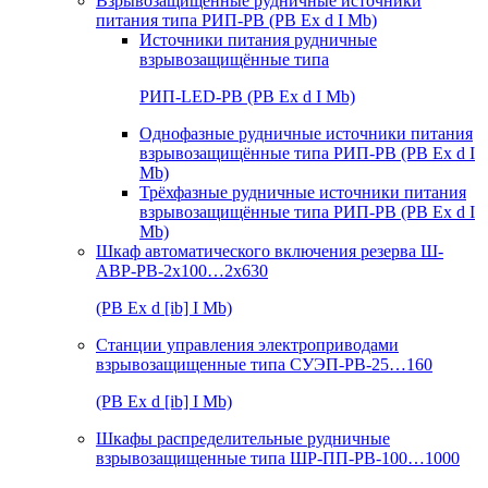
Взрывозащищенные рудничные источники
питания типа РИП-РВ (РВ Ex d I Mb)
Источники питания рудничные
взрывозащищённые типа
РИП-LED-РВ (РВ Ex d I Mb)
Однофазные рудничные источники питания
взрывозащищённые типа РИП-РВ (РВ Ex d I
Mb)
Трёхфазные рудничные источники питания
взрывозащищённые типа РИП-РВ (РВ Ex d I
Mb)
Шкаф автоматического включения резерва Ш-
АВР-РВ-2х100…2х630
(РВ Ex d [ib] I Mb)
Станции управления электроприводами
взрывозащищенные типа СУЭП-РВ-25…160
(РВ Ex d [ib] I Mb)
Шкафы распределительные рудничные
взрывозащищенные типа ШР-ПП-РВ-100…1000