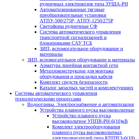
рудничных электровозов типа ЗУША-РН
Автоматизированные тяговые
преобразовательные установки
АТПУ-500/275Р; АТПУ-1250/275Р
Светофоры рудничные СФ
Система автоматического управления
транспортной сигнализацией и
блокировками САУ ТСБ
ЗИП, вспомогательное оборудование и
материалы
ЗИП, вспомогательное оборудование и материалы
Арматура линейная контактной сети
Металлоконструкции для монтажа
оборудования и прокладки кабеля
Комплект средств безопасности
Каталог запасных частей и комплектующих
Системы автоматического управления
технологическими процессами
Водоотливы. Электроснабжение и автоматизация
Устройства плавного пуска высоковольтные
Устройство плавного пуска
высоковольтное УППВ-РН-6(10)кВ
Комплект электрооборудования
плавного пуска высоковольтных
электродвигателей типа КППВЭ-6(10)