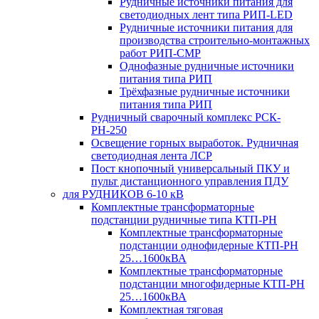
Рудничные источники питания для
светодиодных лент типа РИП-LED
Рудничные источники питания для
производства строительно-монтажных
работ РИП-СМР
Однофазные рудничные источники
питания типа РИП
Трёхфазные рудничные источники
питания типа РИП
Рудничный сварочный комплекс РСК-
РН-250
Освещение горных выработок. Рудничная
светодиодная лента ЛСР
Пост кнопочный универсальный ПКУ и
пульт дистанционного управления ПДУ
для РУДНИКОВ 6-10 кВ
Комплектные трансформаторные
подстанции рудничные типа КТП-РН
Комплектные трансформаторные
подстанции однофидерные КТП-РН
25…1600кВА
Комплектные трансформаторные
подстанции многофидерные КТП-РН
25…1600кВА
Комплектная тяговая