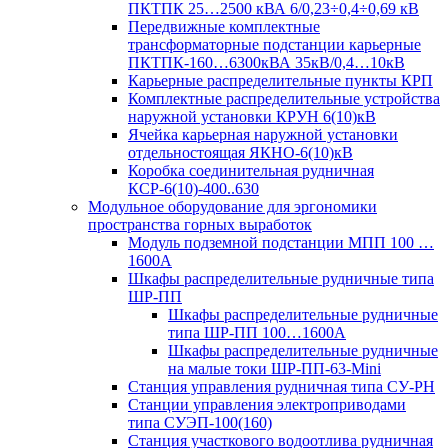
ПКТПК 25…2500 кВА 6/0,23÷0,4÷0,69 кВ
Передвижные комплектные
трансформаторные подстанции карьерные
ПКТПК-160…6300кВА 35кВ/0,4…10кВ
Карьерные распределительные пункты КРП
Комплектные распределительные устройства
наружной установки КРУН 6(10)кВ
Ячейка карьерная наружной установки
отдельностоящая ЯКНО-6(10)кВ
Коробка соединительная рудничная
КСР-6(10)-400..630
Модульное оборудование для эргономики
пространства горных выработок
Модуль подземной подстанции МПП 100 …
1600А
Шкафы распределительные рудничные типа
ШР-ПП
Шкафы распределительные рудничные
типа ШР-ПП 100…1600А
Шкафы распределительные рудничные
на малые токи ШР-ПП-63-Mini
Станция управления рудничная типа СУ-РН
Станции управления электроприводами
типа СУЭП-100(160)
Станция участкового водоотлива рудничная