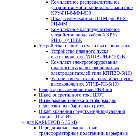
Комплектное распределительное
устройство мобильное малогабаритное
КРУ-РН-6-ММ-630
Шкаф телемеханики ШТМ для КРУ-
РН-ММ
Комплектное распределительное
устройство ввода кабелей КРУ-
РН-6(10)-ШВК
Устройства плавного пуска высоковольтные
Устройство плавного пуска
высоковольтное УППВ-РН-6(10)кВ
Комплект электрооборудования
плавного пуска высоковольтных
электродвигателей типа КППВЭ-6(10)
Устройство частотного плавного пуска
высоковольтное УПЧВ-РН-6(10)
Реверсор высоковольтный РВВш-6
Шкаф оперативного тока ШОТ
Низкорамная тележка-платформа для
перевозки негабаритных грузов
Шкаф хранения средств индивидуальной
защиты Ш-СИЗ
для КАРЬЕРОВ 6-35 кВ
Передвижные комплектные
трансформаторные подстанции карьерные