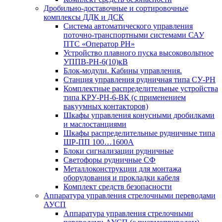
Дробильно-доставочные и сортировочные
комплексы ДДК и ДСК
Система автоматического управления
поточно-транспортными системами САУ
ПТС «Оператор РН»
Устройство плавного пуска высоковольтное
УППВ-РН-6(10)кВ
Блок-модули. Кабины управления.
Станция управления рудничная типа СУ-РН
Комплектные распределительные устройства
типа КРУ-РН-6-ВК (с применением
вакуумных контакторов)
Шкафы управления конусными дробилками
и маслостанциями
Шкафы распределительные рудничные типа
ШР-ПП 100…1600А
Блоки сигнализации рудничные
Светофоры рудничные СФ
Металлоконструкции для монтажа
оборудования и прокладки кабеля
Комплект средств безопасности
Аппаратура управления стрелочными переводами
АУСП
Аппаратура управления стрелочными