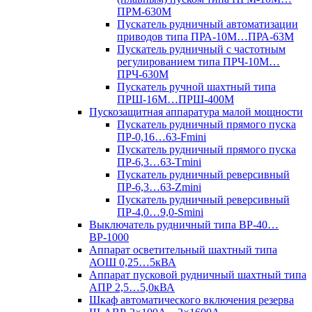
ПРМ-630М
Пускатель рудничный автоматизации
приводов типа ПРА-10М…ПРА-63М
Пускатель рудничный с частотным
регулированием типа ПРЧ-10М…
ПРЧ-630М
Пускатель ручной шахтный типа
ПРШ-16М…ПРШ-400М
Пускозащитная аппаратура малой мощности
Пускатель рудничный прямого пуска
ПР-0,16…63-Fmini
Пускатель рудничный прямого пуска
ПР-6,3…63-Tmini
Пускатель рудничный реверсивный
ПР-6,3…63-Zmini
Пускатель рудничный реверсивный
ПР-4,0…9,0-Smini
Выключатель рудничный типа ВР-40…
ВР-1000
Аппарат осветительный шахтный типа
АОШ 0,25…5кВА
Аппарат пусковой рудничный шахтный типа
АПР 2,5…5,0кВА
Шкаф автоматического включения резерва