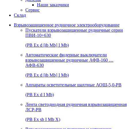
Наши заказчики
Сервис
Склад
Взрывозащищенное рудничное электрооборудование
Пускатели взрывозащищенные рудничные серии
ПВИ-10÷630
(РВ Ex d [ib Mb] I Mb)
Автоматические фидерные выключатели
взрывозащищенные рудничные АФВ-160 …
АФВ-630
(РВ Ex d [ib Mb] I Mb)
Аппараты осветительные шахтные АОШ-5,0-РВ
(РВ Ex d I Mb)
Лента светодиодная рудничная взрывозащищенная
ЛСР-РВ
(РВ Ex sb I Mb Х)