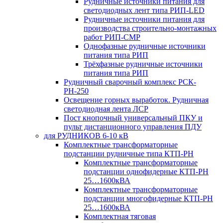
Рудничные источники питания для
светодиодных лент типа РИП-LED
Рудничные источники питания для
производства строительно-монтажных
работ РИП-СМР
Однофазные рудничные источники
питания типа РИП
Трёхфазные рудничные источники
питания типа РИП
Рудничный сварочный комплекс РСК-
РН-250
Освещение горных выработок. Рудничная
светодиодная лента ЛСР
Пост кнопочный универсальный ПКУ и
пульт дистанционного управления ПДУ
для РУДНИКОВ 6-10 кВ
Комплектные трансформаторные
подстанции рудничные типа КТП-РН
Комплектные трансформаторные
подстанции однофидерные КТП-РН
25…1600кВА
Комплектные трансформаторные
подстанции многофидерные КТП-РН
25…1600кВА
Комплектная тяговая