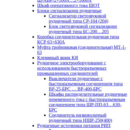
Ш-АВР-2×100А…2×1600А
Шкаф оперативного тока ШОТ
Блоки сигнализации рудничные
Сигнализатор светозвуковой
рудничный типа СР-104 (204)
Блок светозвуковой сигнализации
рудничный типа БС-200…205
Коробка соединительная рудничная типа
КСР 63÷630А
Муфта тройниковая (соединительная) МТ-1-
63
Клеммный ящик КЯ
Рудничное электрооборудование с
использованием быстроразъемных
промышленных соединителей
Выключатели рудничные с
быстроразъемным соединением типа
ВР-25-БРС … ВР-400-БРС
Шкафы распределительные рудничные
переменного тока с быстроразъемным
соединением типа ШР-ПП-63…630-
БРС
Соединитель низковольтный
рудничный типа НШР-250(400)
Рудничные источники питания РИП