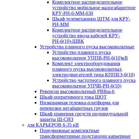
Комплектное распределительное
устройство мобильное малогабаритное
КРУ-РН-6-ММ-630
Шкаф телемеханики ШТМ для КРУ-
РН-ММ
Комплектное распределительное
устройство ввода кабелей КРУ-
РН-6(10)-ШВК
Устройства плавного пуска высоковольтные
Устройство плавного пуска
высоковольтное УППВ-РН-6(10)кВ
Комплект электрооборудования
плавного пуска высоковольтных
электродвигателей типа КППВЭ-6(10)
Устройство частотного плавного пуска
высоковольтное УПЧВ-РН-6(10)
Реверсор высоковольтный РВВш-6
Шкаф оперативного тока ШОТ
Низкорамная тележка-платформа для
перевозки негабаритных грузов
Шкаф хранения средств индивидуальной
защиты Ш-СИЗ
для КАРЬЕРОВ 6-35 кВ
Передвижные комплектные
трансформаторные подстанции карьерные