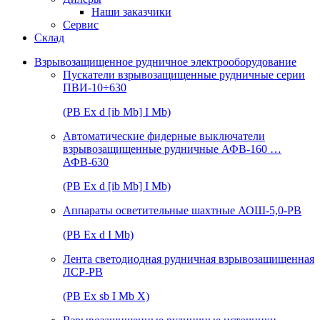
Наши заказчики
Сервис
Склад
Взрывозащищенное рудничное электрооборудование
Пускатели взрывозащищенные рудничные серии
ПВИ-10÷630
(РВ Ex d [ib Mb] I Mb)
Автоматические фидерные выключатели
взрывозащищенные рудничные АФВ-160 …
АФВ-630
(РВ Ex d [ib Mb] I Mb)
Аппараты осветительные шахтные АОШ-5,0-РВ
(РВ Ex d I Mb)
Лента светодиодная рудничная взрывозащищенная
ЛСР-РВ
(РВ Ex sb I Mb Х)