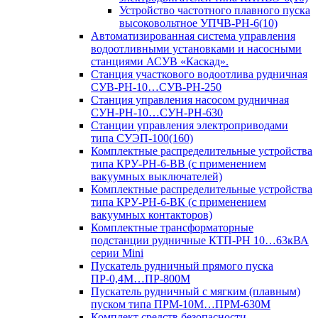
Устройство частотного плавного пуска
высоковольтное УПЧВ-РН-6(10)
Автоматизированная система управления
водоотливными установками и насосными
станциями АСУВ «Каскад».
Станция участкового водоотлива рудничная
СУВ-РН-10…СУВ-РН-250
Станция управления насосом рудничная
СУН-РН-10…СУН-РН-630
Станции управления электроприводами
типа СУЭП-100(160)
Комплектные распределительные устройства
типа КРУ-РН-6-ВВ (с применением
вакуумных выключателей)
Комплектные распределительные устройства
типа КРУ-РН-6-ВК (с применением
вакуумных контакторов)
Комплектные трансформаторные
подстанции рудничные КТП-РН 10…63кВА
серии Mini
Пускатель рудничный прямого пуска
ПР-0,4М…ПР-800М
Пускатель рудничный с мягким (плавным)
пуском типа ПРМ-10М…ПРМ-630М
Комплект средств безопасности