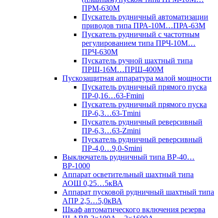
ПРМ-630М
Пускатель рудничный автоматизации
приводов типа ПРА-10М…ПРА-63М
Пускатель рудничный с частотным
регулированием типа ПРЧ-10М…
ПРЧ-630М
Пускатель ручной шахтный типа
ПРШ-16М…ПРШ-400М
Пускозащитная аппаратура малой мощности
Пускатель рудничный прямого пуска
ПР-0,16…63-Fmini
Пускатель рудничный прямого пуска
ПР-6,3…63-Tmini
Пускатель рудничный реверсивный
ПР-6,3…63-Zmini
Пускатель рудничный реверсивный
ПР-4,0…9,0-Smini
Выключатель рудничный типа ВР-40…
ВР-1000
Аппарат осветительный шахтный типа
АОШ 0,25…5кВА
Аппарат пусковой рудничный шахтный типа
АПР 2,5…5,0кВА
Шкаф автоматического включения резерва