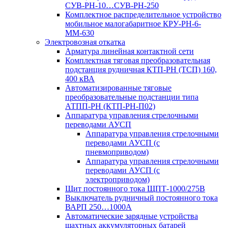
СУВ-РН-10…СУВ-РН-250
Комплектное распределительное устройство
мобильное малогабаритное КРУ-РН-6-
ММ-630
Электровозная откатка
Арматура линейная контактной сети
Комплектная тяговая преобразовательная
подстанция рудничная КТП-РН (ТСП) 160,
400 кВА
Автоматизированные тяговые
преобразовательные подстанции типа
АТПП-РН (КТП-РН-П02)
Аппаратура управления стрелочными
переводами АУСП
Аппаратура управления стрелочными
переводами АУСП (с
пневмоприводом)
Аппаратура управления стрелочными
переводами АУСП (с
электроприводом)
Щит постоянного тока ЩПТ-1000/275В
Выключатель рудничный постоянного тока
ВАРП 250…1000А
Автоматические зарядные устройства
шахтных аккумуляторных батарей