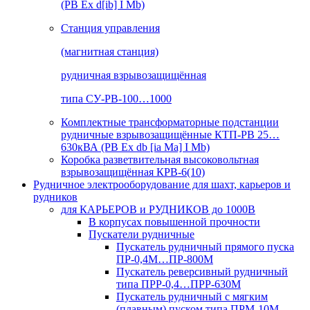
(РВ Ex d[ib] I Mb)
Станция управления
(магнитная станция)
рудничная взрывозащищённая
типа СУ-РВ-100…1000
Комплектные трансформаторные подстанции
рудничные взрывозащищённые КТП-РВ 25…
630кВА (РВ Ex db [ia Ma] I Mb)
Коробка разветвительная высоковольтная
взрывозащищённая КРВ-6(10)
Рудничное электрооборудование для шахт, карьеров и
рудников
для КАРЬЕРОВ и РУДНИКОВ до 1000В
В корпусах повышенной прочности
Пускатели рудничные
Пускатель рудничный прямого пуска
ПР-0,4М…ПР-800М
Пускатель реверсивный рудничный
типа ПРР-0,4…ПРР-630М
Пускатель рудничный с мягким
(плавным) пуском типа ПРМ-10М…