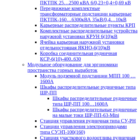
ПКТПК 25…2500 кВА 6/0,23÷0,4÷0,69 кВ
Передвижные комплектные
трансформаторные подстанции карьерные
ПКТПК-160…6300кВА 35кВ/0,4…10кВ
Карьерные распределительные пункты КРП
Комплектные распределительные устройства
наружной установки КРУН 6(10)кВ
Ячейка карьерная наружной установки
отдельностоящая ЯКНО-6(10)кВ
Коробка соединительная рудничная
КСР-6(10)-400..630
Модульное оборудование для эргономики
пространства горных выработок
Модуль подземной подстанции МПП 100 …
1600А
Шкафы распределительные рудничные типа
ШР-ПП
Шкафы распределительные рудничные
типа ШР-ПП 100…1600А
Шкафы распределительные рудничные
на малые токи ШР-ПП-63-Mini
Станция управления рудничная типа СУ-РН
Станции управления электроприводами
типа СУЭП-100(160)
Станция участкового водоотлива рудничная