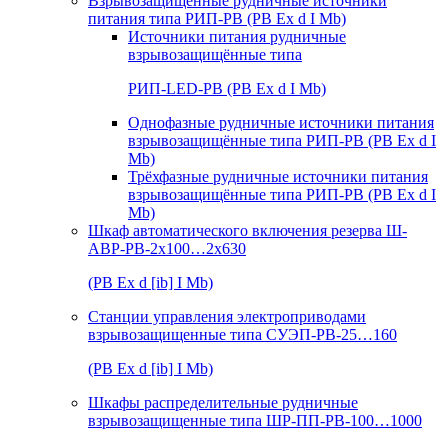
Взрывозащищенные рудничные источники
питания типа РИП-РВ (РВ Ex d I Mb)
Источники питания рудничные
взрывозащищённые типа
РИП-LED-РВ (РВ Ex d I Mb)
Однофазные рудничные источники питания
взрывозащищённые типа РИП-РВ (РВ Ex d I
Mb)
Трёхфазные рудничные источники питания
взрывозащищённые типа РИП-РВ (РВ Ex d I
Mb)
Шкаф автоматического включения резерва Ш-
АВР-РВ-2х100…2х630
(РВ Ex d [ib] I Mb)
Станции управления электроприводами
взрывозащищенные типа СУЭП-РВ-25…160
(РВ Ex d [ib] I Mb)
Шкафы распределительные рудничные
взрывозащищенные типа ШР-ПП-РВ-100…1000