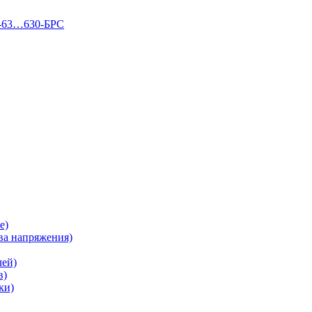
П-63…630-БРС
е)
а напряжения)
лей)
в)
ки)