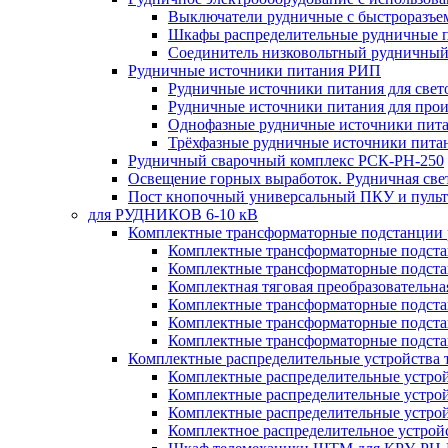
Выключатели рудничные с быстроразъе
Шкафы распределительные рудничные 
Соединитель низковольтный рудничный
Рудничные источники питания РИП
Рудничные источники питания для све
Рудничные источники питания для про
Однофазные рудничные источники пит
Трёхфазные рудничные источники пита
Рудничный сварочный комплекс РСК-РН-250
Освещение горных выработок. Рудничная све
Пост кнопочный универсальный ПКУ и пульт
для РУДНИКОВ 6-10 кВ
Комплектные трансформаторные подстанции
Комплектные трансформаторные подс
Комплектные трансформаторные подс
Комплектная тяговая преобразовательн
Комплектные трансформаторные подст
Комплектные трансформаторные подст
Комплектные трансформаторные подста
Комплектные распределительные устройства
Комплектные распределительные устро
Комплектные распределительные устрой
Комплектные распределительные устро
Комплектное распределительное устро