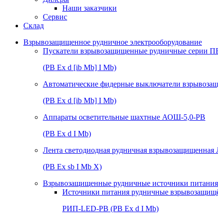
Наши заказчики
Сервис
Склад
Взрывозащищенное рудничное электрооборудование
Пускатели взрывозащищенные рудничные серии П
(РВ Ex d [ib Mb] I Mb)
Автоматические фидерные выключатели взрывоз
(РВ Ex d [ib Mb] I Mb)
Аппараты осветительные шахтные АОШ-5,0-РВ
(РВ Ex d I Mb)
Лента светодиодная рудничная взрывозащищенная
(РВ Ex sb I Mb Х)
Взрывозащищенные рудничные источники питания 
Источники питания рудничные взрывозащищ
РИП-LED-РВ (РВ Ex d I Mb)