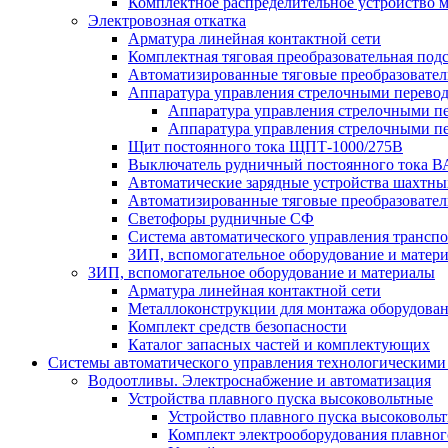
Комплектное распределительное устройство
Электровозная откатка
Арматура линейная контактной сети
Комплектная тяговая преобразовательная по
Автоматизированные тяговые преобразовате
Аппаратура управления стрелочными перев
Аппаратура управления стрелочными п
Аппаратура управления стрелочными п
Щит постоянного тока ЩПТ-1000/275В
Выключатель рудничный постоянного тока
Автоматические зарядные устройства шахтн
Автоматизированные тяговые преобразовате
Светофоры рудничные СФ
Система автоматического управления трансп
ЗИП, вспомогательное оборудование и матер
ЗИП, вспомогательное оборудование и материалы
Арматура линейная контактной сети
Металлоконструкции для монтажа оборудован
Комплект средств безопасности
Каталог запасных частей и комплектующих
Системы автоматического управления технологическими
Водоотливы. Электроснабжение и автоматизация
Устройства плавного пуска высоковольтные
Устройство плавного пуска высоковол
Комплект электрооборудования плавног