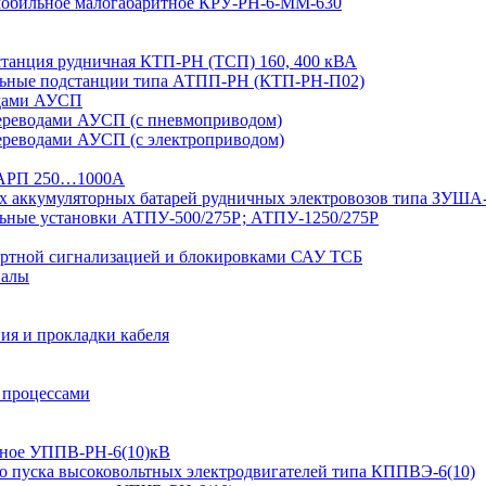
 мобильное малогабаритное КРУ-РН-6-ММ-630
дстанция рудничная КТП-РН (ТСП) 160, 400 кВА
льные подстанции типа АТПП-РН (КТП-РН-П02)
одами АУСП
ереводами АУСП (с пневмоприводом)
ереводами АУСП (с электроприводом)
 ВАРП 250…1000А
ых аккумуляторных батарей рудничных электровозов типа ЗУША
льные установки АТПУ-500/275Р; АТПУ-1250/275Р
ортной сигнализацией и блокировками САУ ТСБ
иалы
ия и прокладки кабеля
 процессами
ьтное УППВ-РН-6(10)кВ
о пуска высоковольтных электродвигателей типа КППВЭ-6(10)