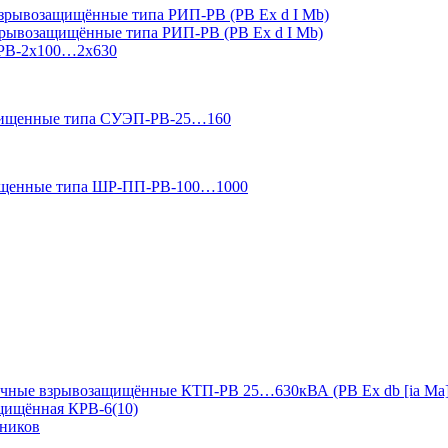
зрывозащищённые типа РИП-РВ (РВ Ex d I Mb)
зрывозащищённые типа РИП-РВ (РВ Ex d I Mb)
-РВ-2х100…2х630
ащищенные типа СУЭП-РВ-25…160
ищенные типа ШР-ПП-РВ-100…1000
чные взрывозащищённые КТП-РВ 25…630кВА (РВ Ex db [ia Ma]
ащищённая КРВ-6(10)
дников