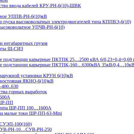
-ММ
ство ввода кабелей КРУ-РН-6(10)-ШВК
ьтное УППВ-РН-6(10)кВ
о пуска высоковольтных электродвигателей типа КППВЭ-6(10)
 высоковольтное УПЧВ-РН-6(10)
и негабаритных грузов
щиты Ш-СИЗ
 подстанции карьерные ПКТПК 25…2500 кВА 6/0,23÷0,4÷0,69 
ые подстанции карьерные ПКТПК-160…6300кВА 35кВ/0,4…10к
 наружной установки КРУН 6(10)кВ
ьностоящая ЯКНО-6(10)кВ
-400..630
ства горных выработок
1600А
 ШР-ПП
 типа ШР-ПП 100…1600А
а малые токи ШР-ПП-63-Mini
 СУЭП-100(160)
я СУВ-РН-10…СУВ-РН-250