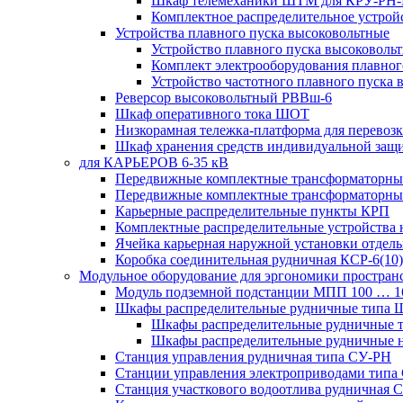
Шкаф телемеханики ШТМ для КРУ-РН
Комплектное распределительное устрой
Устройства плавного пуска высоковольтные
Устройство плавного пуска высоковол
Комплект электрооборудования плавног
Устройство частотного плавного пуска
Реверсор высоковольтный РВВш-6
Шкаф оперативного тока ШОТ
Низкорамная тележка-платформа для перевозк
Шкаф хранения средств индивидуальной за
для КАРЬЕРОВ 6-35 кВ
Передвижные комплектные трансформаторные
Передвижные комплектные трансформаторн
Карьерные распределительные пункты КРП
Комплектные распределительные устройства
Ячейка карьерная наружной установки отдел
Коробка соединительная рудничная КСР-6(10)
Модульное оборудование для эргономики простран
Модуль подземной подстанции МПП 100 … 
Шкафы распределительные рудничные типа
Шкафы распределительные рудничные
Шкафы распределительные рудничные н
Станция управления рудничная типа СУ-РН
Станции управления электроприводами типа
Станция участкового водоотлива руднична