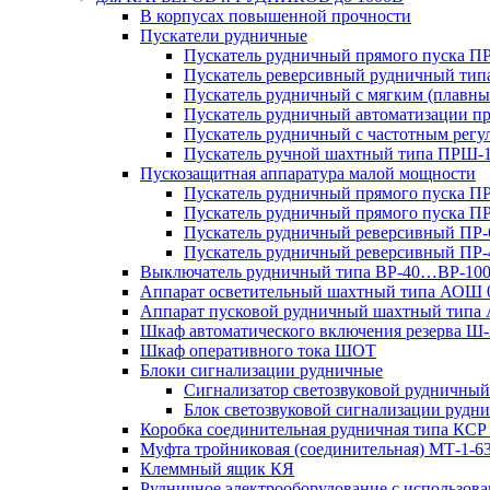
В корпусах повышенной прочности
Пускатели рудничные
Пускатель рудничный прямого пуска 
Пускатель реверсивный рудничный ти
Пускатель рудничный с мягким (пла
Пускатель рудничный автоматизации 
Пускатель рудничный с частотным ре
Пускатель ручной шахтный типа ПР
Пускозащитная аппаратура малой мощности
Пускатель рудничный прямого пуска П
Пускатель рудничный прямого пуска П
Пускатель рудничный реверсивный ПР-
Пускатель рудничный реверсивный ПР-
Выключатель рудничный типа ВР-40…ВР-10
Аппарат осветительный шахтный типа АОШ
Аппарат пусковой рудничный шахтный типа
Шкаф автоматического включения резерва
Шкаф оперативного тока ШОТ
Блоки сигнализации рудничные
Сигнализатор светозвуковой рудничный 
Блок светозвуковой сигнализации руд
Коробка соединительная рудничная типа КСР
Муфта тройниковая (соединительная) МТ-1-6
Клеммный ящик КЯ
Рудничное электрооборудование с использо