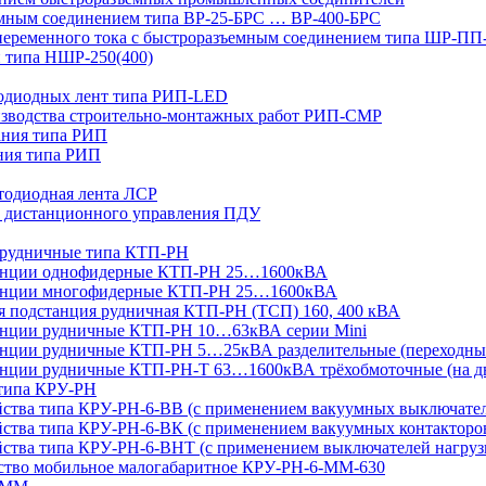
мным соединением типа ВР-25-БРС … ВР-400-БРС
переменного тока с быстроразъемным соединением типа ШР-П
 типа НШР-250(400)
тодиодных лент типа РИП-LED
изводства строительно-монтажных работ РИП-СМР
ания типа РИП
ния типа РИП
тодиодная лента ЛСР
 дистанционного управления ПДУ
 рудничные типа КТП-РН
танции однофидерные КТП-РН 25…1600кВА
танции многофидерные КТП-РН 25…1600кВА
ая подстанция рудничная КТП-РН (ТСП) 160, 400 кВА
анции рудничные КТП-РН 10…63кВА серии Mini
анции рудничные КТП-РН 5…25кВА разделительные (переходны
нции рудничные КТП-РН-Т 63…1600кВА трёхобмоточные (на дв
 типа КРУ-РН
йства типа КРУ-РН-6-ВВ (с применением вакуумных выключате
ства типа КРУ-РН-6-ВК (с применением вакуумных контакторо
йства типа КРУ-РН-6-ВНТ (с применением выключателей нагруз
йство мобильное малогабаритное КРУ-РН-6-ММ-630