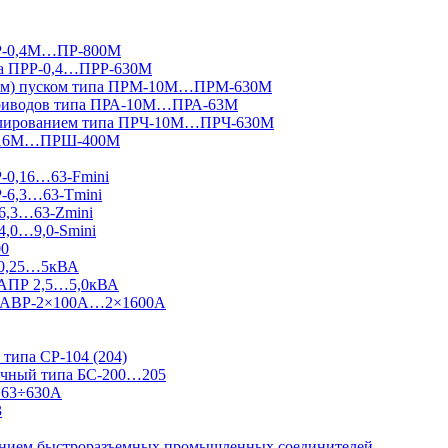
ПР-0,4М…ПР-800М
па ПРР-0,4…ПРР-630М
вным) пуском типа ПРМ-10М…ПРМ-630М
приводов типа ПРА-10М…ПРА-63М
гулированием типа ПРЧ-10М…ПРЧ-630М
Ш-16М…ПРШ-400М
Р-0,16…63-Fmini
Р-6,3…63-Tmini
6,3…63-Zmini
4,0…9,0-Smini
00
 0,25…5кВА
 АПР 2,5…5,0кВА
 Ш-АВР-2×100А…2×1600А
типа СР-104 (204)
ничный типа БС-200…205
 63÷630А
3
ванием быстроразъемных промышленных соединителей