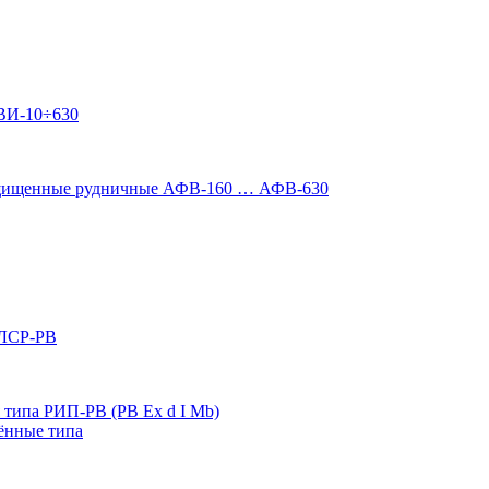
ВИ-10÷630
ащищенные рудничные АФВ-160 … АФВ-630
 ЛСР-РВ
типа РИП-РВ (РВ Ex d I Mb)
ённые типа