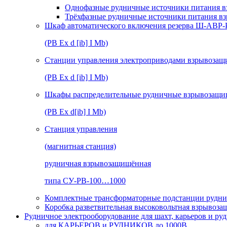
Однофазные рудничные источники питания в
Трёхфазные рудничные источники питания в
Шкаф автоматического включения резерва Ш-АВР
(РВ Ex d [ib] I Mb)
Станции управления электроприводами взрывоз
(РВ Ex d [ib] I Mb)
Шкафы распределительные рудничные взрывозащ
(РВ Ex d[ib] I Mb)
Станция управления
(магнитная станция)
рудничная взрывозащищённая
типа СУ-РВ-100…1000
Комплектные трансформаторные подстанции рудни
Коробка разветвительная высоковольтная взрывоз
Рудничное электрооборудование для шахт, карьеров и ру
для КАРЬЕРОВ и РУДНИКОВ до 1000В