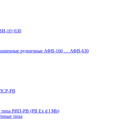
ВИ-10÷630
ащищенные рудничные АФВ-160 … АФВ-630
 ЛСР-РВ
типа РИП-РВ (РВ Ex d I Mb)
ённые типа