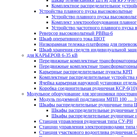
Шкаф телемеханики ШТМ для КРУ-РН
Комплектное распределительное устрой
Устройства плавного пуска высоковольтные
Устройство плавного пуска высоковол
Комплект электрооборудования плавног
Устройство частотного плавного пуска
Реверсор высоковольтный РВВш-6
Шкаф оперативного тока ШОТ
Низкорамная тележка-платформа для перевозк
Шкаф хранения средств индивидуальной за
для КАРЬЕРОВ 6-35 кВ
Передвижные комплектные трансформаторные
Передвижные комплектные трансформаторн
Карьерные распределительные пункты КРП
Комплектные распределительные устройства
Ячейка карьерная наружной установки отдел
Коробка соединительная рудничная КСР-6(10)
Модульное оборудование для эргономики простран
Модуль подземной подстанции МПП 100 … 
Шкафы распределительные рудничные типа
Шкафы распределительные рудничные
Шкафы распределительные рудничные н
Станция управления рудничная типа СУ-РН
Станции управления электроприводами типа
Станция участкового водоотлива руднична