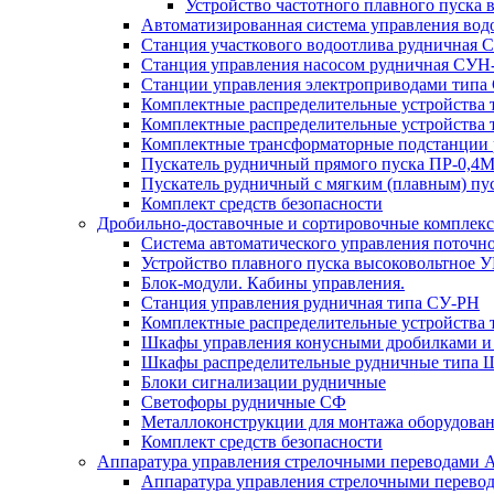
Устройство частотного плавного пуска
Автоматизированная система управления во
Станция участкового водоотлива руднична
Станция управления насосом рудничная С
Станции управления электроприводами типа
Комплектные распределительные устройства
Комплектные распределительные устройства 
Комплектные трансформаторные подстанции
Пускатель рудничный прямого пуска ПР-0,
Пускатель рудничный с мягким (плавным)
Комплект средств безопасности
Дробильно-доставочные и сортировочные компле
Система автоматического управления поточ
Устройство плавного пуска высоковольтное 
Блок-модули. Кабины управления.
Станция управления рудничная типа СУ-РН
Комплектные распределительные устройства 
Шкафы управления конусными дробилками и
Шкафы распределительные рудничные типа
Блоки сигнализации рудничные
Светофоры рудничные СФ
Металлоконструкции для монтажа оборудован
Комплект средств безопасности
Аппаратура управления стрелочными переводами
Аппаратура управления стрелочными перево