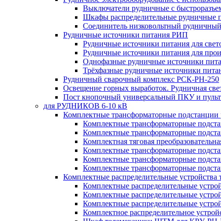
Выключатели рудничные с быстроразъе
Шкафы распределительные рудничные 
Соединитель низковольтный рудничный
Рудничные источники питания РИП
Рудничные источники питания для све
Рудничные источники питания для про
Однофазные рудничные источники пит
Трёхфазные рудничные источники пита
Рудничный сварочный комплекс РСК-РН-250
Освещение горных выработок. Рудничная све
Пост кнопочный универсальный ПКУ и пульт
для РУДНИКОВ 6-10 кВ
Комплектные трансформаторные подстанции
Комплектные трансформаторные подс
Комплектные трансформаторные подс
Комплектная тяговая преобразовательн
Комплектные трансформаторные подст
Комплектные трансформаторные подст
Комплектные трансформаторные подста
Комплектные распределительные устройства
Комплектные распределительные устро
Комплектные распределительные устрой
Комплектные распределительные устро
Комплектное распределительное устро