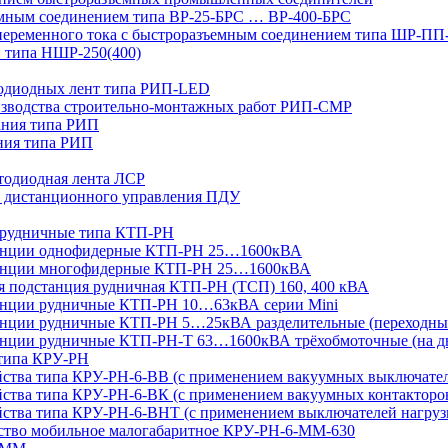
мным соединением типа ВР-25-БРС … ВР-400-БРС
переменного тока с быстроразъемным соединением типа ШР-П
 типа НШР-250(400)
тодиодных лент типа РИП-LED
изводства строительно-монтажных работ РИП-СМР
ания типа РИП
ния типа РИП
тодиодная лента ЛСР
 дистанционного управления ПДУ
 рудничные типа КТП-РН
танции однофидерные КТП-РН 25…1600кВА
танции многофидерные КТП-РН 25…1600кВА
ая подстанция рудничная КТП-РН (ТСП) 160, 400 кВА
анции рудничные КТП-РН 10…63кВА серии Mini
анции рудничные КТП-РН 5…25кВА разделительные (переходны
нции рудничные КТП-РН-Т 63…1600кВА трёхобмоточные (на дв
 типа КРУ-РН
йства типа КРУ-РН-6-ВВ (с применением вакуумных выключате
ства типа КРУ-РН-6-ВК (с применением вакуумных контакторо
йства типа КРУ-РН-6-ВНТ (с применением выключателей нагруз
йство мобильное малогабаритное КРУ-РН-6-ММ-630