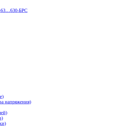
П-63…630-БРС
е)
а напряжения)
лей)
в)
ки)