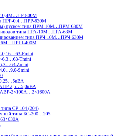
ПР-0,4М…ПР-800М
па ПРР-0,4…ПРР-630М
вным) пуском типа ПРМ-10М…ПРМ-630М
приводов типа ПРА-10М…ПРА-63М
гулированием типа ПРЧ-10М…ПРЧ-630М
Ш-16М…ПРШ-400М
Р-0,16…63-Fmini
Р-6,3…63-Tmini
6,3…63-Zmini
4,0…9,0-Smini
00
 0,25…5кВА
 АПР 2,5…5,0кВА
 Ш-АВР-2×100А…2×1600А
типа СР-104 (204)
ничный типа БС-200…205
 63÷630А
3
ванием быстроразъемных промышленных соединителей