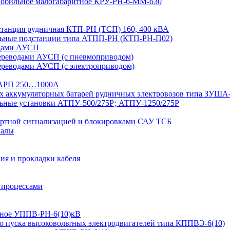
 мобильное малогабаритное КРУ-РН-6-ММ-630
дстанция рудничная КТП-РН (ТСП) 160, 400 кВА
льные подстанции типа АТПП-РН (КТП-РН-П02)
одами АУСП
ереводами АУСП (с пневмоприводом)
ереводами АУСП (с электроприводом)
 ВАРП 250…1000А
ых аккумуляторных батарей рудничных электровозов типа ЗУША
льные установки АТПУ-500/275Р; АТПУ-1250/275Р
ортной сигнализацией и блокировками САУ ТСБ
иалы
ия и прокладки кабеля
 процессами
ьтное УППВ-РН-6(10)кВ
о пуска высоковольтных электродвигателей типа КППВЭ-6(10)