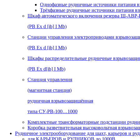
Однофазные рудничные источники питания в
Трёхфазные рудничные источники питания в
Шкаф автоматического включения резерва Ш-АВР
(РВ Ex d [ib] I Mb)
Станции управления электроприводами взрывоз
(РВ Ex d [ib] I Mb)
Шкафы распределительные рудничные взрывозащ
(РВ Ex d[ib] I Mb)
Станция управления
(магнитная станция)
рудничная взрывозащищённая
типа СУ-РВ-100…1000
Комплектные трансформаторные подстанции рудни
Коробка разветвительная высоковольтная взрывоз
Рудничное электрооборудование для шахт, карьеров и ру
для КАРЬЕРОВ и РУДНИКОВ до 1000В