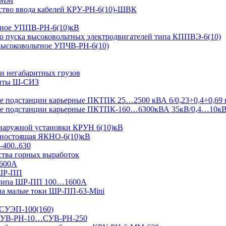
-ММ
ство ввода кабелей КРУ-РН-6(10)-ШВК
ьтное УППВ-РН-6(10)кВ
о пуска высоковольтных электродвигателей типа КППВЭ-6(10)
 высоковольтное УПЧВ-РН-6(10)
и негабаритных грузов
щиты Ш-СИЗ
 подстанции карьерные ПКТПК 25…2500 кВА 6/0,23÷0,4÷0,69 
ые подстанции карьерные ПКТПК-160…6300кВА 35кВ/0,4…10к
 наружной установки КРУН 6(10)кВ
ьностоящая ЯКНО-6(10)кВ
-400..630
ства горных выработок
1600А
 ШР-ПП
 типа ШР-ПП 100…1600А
а малые токи ШР-ПП-63-Mini
 СУЭП-100(160)
я СУВ-РН-10…СУВ-РН-250