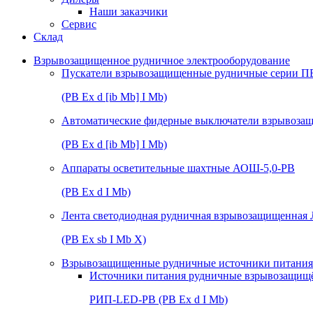
Наши заказчики
Сервис
Склад
Взрывозащищенное рудничное электрооборудование
Пускатели взрывозащищенные рудничные серии П
(РВ Ex d [ib Mb] I Mb)
Автоматические фидерные выключатели взрывоз
(РВ Ex d [ib Mb] I Mb)
Аппараты осветительные шахтные АОШ-5,0-РВ
(РВ Ex d I Mb)
Лента светодиодная рудничная взрывозащищенная
(РВ Ex sb I Mb Х)
Взрывозащищенные рудничные источники питания 
Источники питания рудничные взрывозащищ
РИП-LED-РВ (РВ Ex d I Mb)