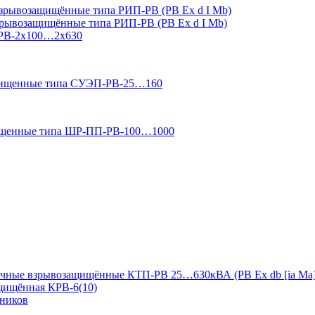
зрывозащищённые типа РИП-РВ (РВ Ex d I Mb)
зрывозащищённые типа РИП-РВ (РВ Ex d I Mb)
-РВ-2х100…2х630
ащищенные типа СУЭП-РВ-25…160
ищенные типа ШР-ПП-РВ-100…1000
чные взрывозащищённые КТП-РВ 25…630кВА (РВ Ex db [ia Ma]
ащищённая КРВ-6(10)
дников