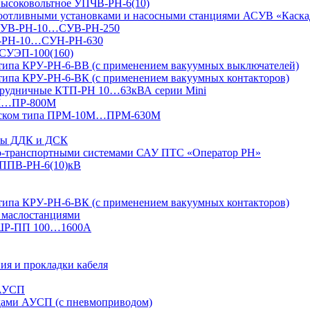
 высоковольтное УПЧВ-РН-6(10)
доотливными установками и насосными станциями АСУВ «Каска
я СУВ-РН-10…СУВ-РН-250
УН-РН-10…СУН-РН-630
 СУЭП-100(160)
 типа КРУ-РН-6-ВВ (с применением вакуумных выключателей)
типа КРУ-РН-6-ВК (с применением вакуумных контакторов)
 рудничные КТП-РН 10…63кВА серии Mini
4М…ПР-800М
 пуском типа ПРМ-10М…ПРМ-630М
ксы ДДК и ДСК
но-транспортными системами САУ ПТС «Оператор РН»
УППВ-РН-6(10)кВ
типа КРУ-РН-6-ВК (с применением вакуумных контакторов)
 маслостанциями
 ШР-ПП 100…1600А
ия и прокладки кабеля
 АУСП
дами АУСП (с пневмоприводом)