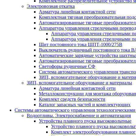
Комплектное распределительное устройство
Электровозная откатка
Арматура линейная контактной сети
Комплектная тяговая преобразовательная по
Автоматизированные тяговые преобразовате
Аппаратура управления стрелочными перев
Аппаратура управления стрелочными п
Аппаратура управления стрелочными п
Щит постоянного тока ЩПТ-1000/275В
Выключатель рудничный постоянного тока
Автоматические зарядные устройства шахтн
Автоматизированные тяговые преобразовате
Светофоры рудничные СФ
Система автоматического управления трансп
ЗИП, вспомогательное оборудование и матер
ЗИП, вспомогательное оборудование и материалы
Арматура линейная контактной сети
Металлоконструкции для монтажа оборудован
Комплект средств безопасности
Каталог запасных частей и комплектующих
Системы автоматического управления технологическими
Водоотливы. Электроснабжение и автоматизация
Устройства плавного пуска высоковольтные
Устройство плавного пуска высоковол
Комплект электрооборудования плавног