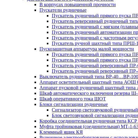
В корпусах повышенной прочности
Пускатели рудничные
Пускатель рудничный прямого пуска 
Пускатель реверсивный рудничный ти
Пускатель рудничный с мягким (пла
Пускатель рудничный автоматизации 
Пускатель рудничный с частотным ре
Пускатель ручной шахтный типа ПР
Пускозащитная аппаратура малой мощности
Пускатель рудничный прямого пуска П
Пускатель рудничный прямого пуска П
Пускатель рудничный реверсивный ПР-
Пускатель рудничный реверсивный ПР-
Выключатель рудничный типа ВР-40…ВР-10
Аппарат осветительный шахтный типа АОШ
Аппарат пусковой рудничный шахтный типа
Шкаф автоматического включения резерва
Шкаф оперативного тока ШОТ
Блоки сигнализации рудничные
Сигнализатор светозвуковой рудничный 
Блок светозвуковой сигнализации руд
Коробка соединительная рудничная типа КСР
Муфта тройниковая (соединительная) МТ-1-6
Клеммный ящик КЯ
Рудничное электрооборудование с использо