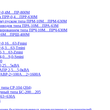
ПР-0,4М…ПР-800М
па ПРР-0,4…ПРР-630М
вным) пуском типа ПРМ-10М…ПРМ-630М
приводов типа ПРА-10М…ПРА-63М
гулированием типа ПРЧ-10М…ПРЧ-630М
Ш-16М…ПРШ-400М
Р-0,16…63-Fmini
Р-6,3…63-Tmini
6,3…63-Zmini
4,0…9,0-Smini
00
 0,25…5кВА
 АПР 2,5…5,0кВА
 Ш-АВР-2×100А…2×1600А
типа СР-104 (204)
ничный типа БС-200…205
 63÷630А
3
ванием быстроразъемных промышленных соединителей