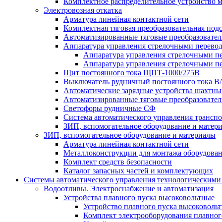
Комплектное распределительное устройство
Электровозная откатка
Арматура линейная контактной сети
Комплектная тяговая преобразовательная по
Автоматизированные тяговые преобразовате
Аппаратура управления стрелочными перев
Аппаратура управления стрелочными п
Аппаратура управления стрелочными п
Щит постоянного тока ЩПТ-1000/275В
Выключатель рудничный постоянного тока
Автоматические зарядные устройства шахтн
Автоматизированные тяговые преобразовате
Светофоры рудничные СФ
Система автоматического управления трансп
ЗИП, вспомогательное оборудование и матер
ЗИП, вспомогательное оборудование и материалы
Арматура линейная контактной сети
Металлоконструкции для монтажа оборудован
Комплект средств безопасности
Каталог запасных частей и комплектующих
Системы автоматического управления технологическими
Водоотливы. Электроснабжение и автоматизация
Устройства плавного пуска высоковольтные
Устройство плавного пуска высоковол
Комплект электрооборудования плавног