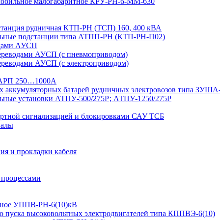
 мобильное малогабаритное КРУ-РН-6-ММ-630
дстанция рудничная КТП-РН (ТСП) 160, 400 кВА
льные подстанции типа АТПП-РН (КТП-РН-П02)
одами АУСП
ереводами АУСП (с пневмоприводом)
ереводами АУСП (с электроприводом)
 ВАРП 250…1000А
ых аккумуляторных батарей рудничных электровозов типа ЗУША
льные установки АТПУ-500/275Р; АТПУ-1250/275Р
ортной сигнализацией и блокировками САУ ТСБ
иалы
ия и прокладки кабеля
 процессами
ьтное УППВ-РН-6(10)кВ
о пуска высоковольтных электродвигателей типа КППВЭ-6(10)