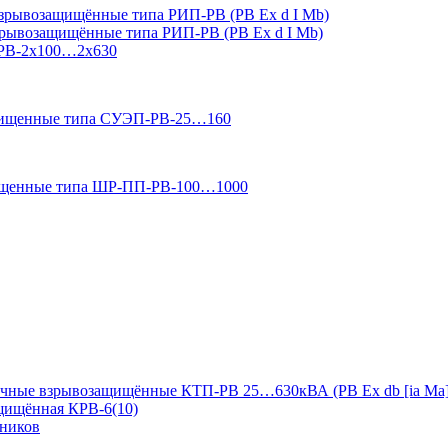
зрывозащищённые типа РИП-РВ (РВ Ex d I Mb)
зрывозащищённые типа РИП-РВ (РВ Ex d I Mb)
-РВ-2х100…2х630
ащищенные типа СУЭП-РВ-25…160
ищенные типа ШР-ПП-РВ-100…1000
чные взрывозащищённые КТП-РВ 25…630кВА (РВ Ex db [ia Ma]
ащищённая КРВ-6(10)
дников