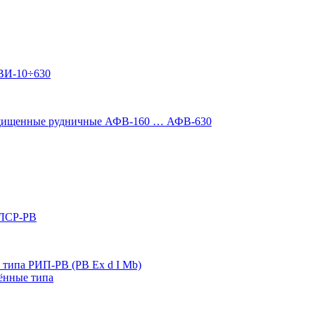
ВИ-10÷630
ащищенные рудничные АФВ-160 … АФВ-630
 ЛСР-РВ
типа РИП-РВ (РВ Ex d I Mb)
ённые типа