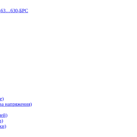
П-63…630-БРС
е)
а напряжения)
лей)
в)
ки)