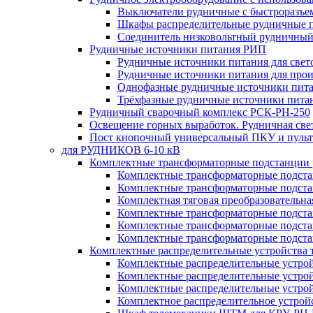
Выключатели рудничные с быстроразъе
Шкафы распределительные рудничные 
Соединитель низковольтный рудничный
Рудничные источники питания РИП
Рудничные источники питания для све
Рудничные источники питания для про
Однофазные рудничные источники пит
Трёхфазные рудничные источники пита
Рудничный сварочный комплекс РСК-РН-250
Освещение горных выработок. Рудничная све
Пост кнопочный универсальный ПКУ и пульт
для РУДНИКОВ 6-10 кВ
Комплектные трансформаторные подстанции
Комплектные трансформаторные подс
Комплектные трансформаторные подс
Комплектная тяговая преобразовательн
Комплектные трансформаторные подст
Комплектные трансформаторные подст
Комплектные трансформаторные подста
Комплектные распределительные устройства
Комплектные распределительные устро
Комплектные распределительные устрой
Комплектные распределительные устро
Комплектное распределительное устро