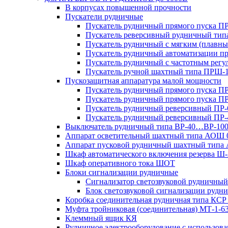
В корпусах повышенной прочности
Пускатели рудничные
Пускатель рудничный прямого пуска 
Пускатель реверсивный рудничный ти
Пускатель рудничный с мягким (пла
Пускатель рудничный автоматизации 
Пускатель рудничный с частотным ре
Пускатель ручной шахтный типа ПР
Пускозащитная аппаратура малой мощности
Пускатель рудничный прямого пуска П
Пускатель рудничный прямого пуска П
Пускатель рудничный реверсивный ПР-
Пускатель рудничный реверсивный ПР-
Выключатель рудничный типа ВР-40…ВР-10
Аппарат осветительный шахтный типа АОШ
Аппарат пусковой рудничный шахтный типа
Шкаф автоматического включения резерва
Шкаф оперативного тока ШОТ
Блоки сигнализации рудничные
Сигнализатор светозвуковой рудничный 
Блок светозвуковой сигнализации руд
Коробка соединительная рудничная типа КСР
Муфта тройниковая (соединительная) МТ-1-6
Клеммный ящик КЯ
Рудничное электрооборудование с использо