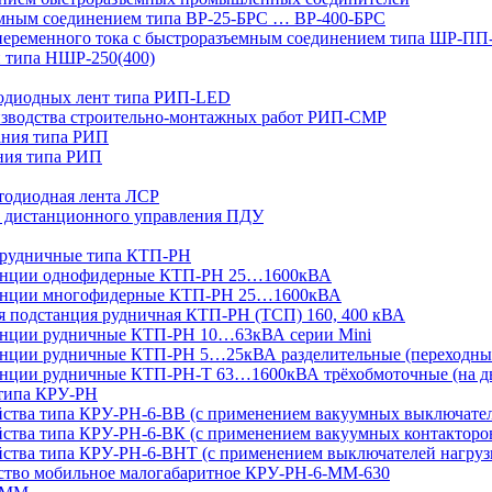
мным соединением типа ВР-25-БРС … ВР-400-БРС
переменного тока с быстроразъемным соединением типа ШР-П
 типа НШР-250(400)
тодиодных лент типа РИП-LED
изводства строительно-монтажных работ РИП-СМР
ания типа РИП
ния типа РИП
тодиодная лента ЛСР
 дистанционного управления ПДУ
 рудничные типа КТП-РН
танции однофидерные КТП-РН 25…1600кВА
танции многофидерные КТП-РН 25…1600кВА
ая подстанция рудничная КТП-РН (ТСП) 160, 400 кВА
анции рудничные КТП-РН 10…63кВА серии Mini
анции рудничные КТП-РН 5…25кВА разделительные (переходны
нции рудничные КТП-РН-Т 63…1600кВА трёхобмоточные (на дв
 типа КРУ-РН
йства типа КРУ-РН-6-ВВ (с применением вакуумных выключате
ства типа КРУ-РН-6-ВК (с применением вакуумных контакторо
йства типа КРУ-РН-6-ВНТ (с применением выключателей нагруз
йство мобильное малогабаритное КРУ-РН-6-ММ-630