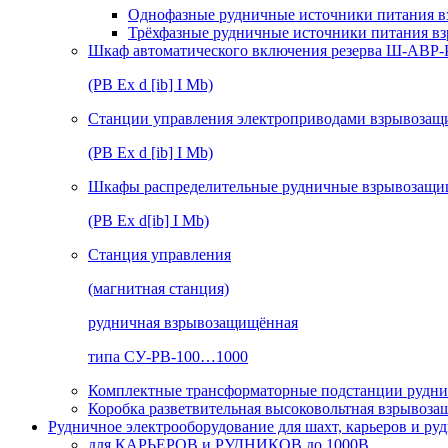
Однофазные рудничные источники питания в
Трёхфазные рудничные источники питания в
Шкаф автоматического включения резерва Ш-АВР
(РВ Ex d [ib] I Mb)
Станции управления электроприводами взрывоз
(РВ Ex d [ib] I Mb)
Шкафы распределительные рудничные взрывозащ
(РВ Ex d[ib] I Mb)
Станция управления
(магнитная станция)
рудничная взрывозащищённая
типа СУ-РВ-100…1000
Комплектные трансформаторные подстанции рудни
Коробка разветвительная высоковольтная взрывоз
Рудничное электрооборудование для шахт, карьеров и ру
для КАРЬЕРОВ и РУДНИКОВ до 1000В