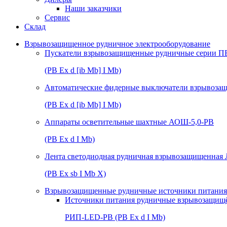
Наши заказчики
Сервис
Склад
Взрывозащищенное рудничное электрооборудование
Пускатели взрывозащищенные рудничные серии П
(РВ Ex d [ib Mb] I Mb)
Автоматические фидерные выключатели взрывоз
(РВ Ex d [ib Mb] I Mb)
Аппараты осветительные шахтные АОШ-5,0-РВ
(РВ Ex d I Mb)
Лента светодиодная рудничная взрывозащищенная
(РВ Ex sb I Mb Х)
Взрывозащищенные рудничные источники питания 
Источники питания рудничные взрывозащищ
РИП-LED-РВ (РВ Ex d I Mb)