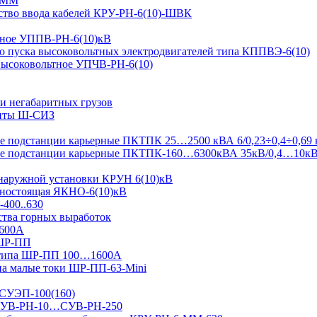
-ММ
ство ввода кабелей КРУ-РН-6(10)-ШВК
ьтное УППВ-РН-6(10)кВ
о пуска высоковольтных электродвигателей типа КППВЭ-6(10)
 высоковольтное УПЧВ-РН-6(10)
и негабаритных грузов
щиты Ш-СИЗ
 подстанции карьерные ПКТПК 25…2500 кВА 6/0,23÷0,4÷0,69 
ые подстанции карьерные ПКТПК-160…6300кВА 35кВ/0,4…10к
 наружной установки КРУН 6(10)кВ
ьностоящая ЯКНО-6(10)кВ
-400..630
ства горных выработок
1600А
 ШР-ПП
 типа ШР-ПП 100…1600А
а малые токи ШР-ПП-63-Mini
 СУЭП-100(160)
я СУВ-РН-10…СУВ-РН-250