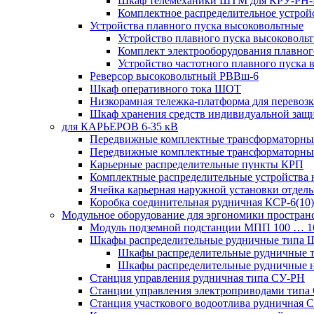
Шкаф телемеханики ШТМ для КРУ-РН
Комплектное распределительное устрой
Устройства плавного пуска высоковольтные
Устройство плавного пуска высоковол
Комплект электрооборудования плавног
Устройство частотного плавного пуска
Реверсор высоковольтный РВВш-6
Шкаф оперативного тока ШОТ
Низкорамная тележка-платформа для перевозк
Шкаф хранения средств индивидуальной за
для КАРЬЕРОВ 6-35 кВ
Передвижные комплектные трансформаторные
Передвижные комплектные трансформаторн
Карьерные распределительные пункты КРП
Комплектные распределительные устройства
Ячейка карьерная наружной установки отдел
Коробка соединительная рудничная КСР-6(10)
Модульное оборудование для эргономики простран
Модуль подземной подстанции МПП 100 … 
Шкафы распределительные рудничные типа
Шкафы распределительные рудничные
Шкафы распределительные рудничные н
Станция управления рудничная типа СУ-РН
Станции управления электроприводами типа
Станция участкового водоотлива руднична