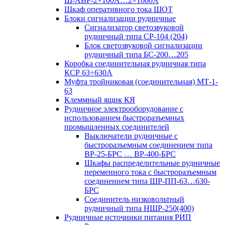
Ш-АВР-2×100А…2×1600А
Шкаф оперативного тока ШОТ
Блоки сигнализации рудничные
Сигнализатор светозвуковой
рудничный типа СР-104 (204)
Блок светозвуковой сигнализации
рудничный типа БС-200…205
Коробка соединительная рудничная типа
КСР 63÷630А
Муфта тройниковая (соединительная) МТ-1-
63
Клеммный ящик КЯ
Рудничное электрооборудование с
использованием быстроразъемных
промышленных соединителей
Выключатели рудничные с
быстроразъемным соединением типа
ВР-25-БРС … ВР-400-БРС
Шкафы распределительные рудничные
переменного тока с быстроразъемным
соединением типа ШР-ПП-63…630-
БРС
Соединитель низковольтный
рудничный типа НШР-250(400)
Рудничные источники питания РИП