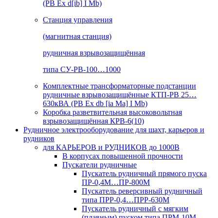
(РВ Ex d[ib] I Mb)
Станция управления
(магнитная станция)
рудничная взрывозащищённая
типа СУ-РВ-100…1000
Комплектные трансформаторные подстанции
рудничные взрывозащищённые КТП-РВ 25…
630кВА (РВ Ex db [ia Ma] I Mb)
Коробка разветвительная высоковольтная
взрывозащищённая КРВ-6(10)
Рудничное электрооборудование для шахт, карьеров и
рудников
для КАРЬЕРОВ и РУДНИКОВ до 1000В
В корпусах повышенной прочности
Пускатели рудничные
Пускатель рудничный прямого пуска
ПР-0,4М…ПР-800М
Пускатель реверсивный рудничный
типа ПРР-0,4…ПРР-630М
Пускатель рудничный с мягким
(плавным) пуском типа ПРМ-10М…