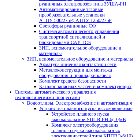
рудничных электровозов типа ЗУША-РН
Автоматизированные тяговые
преобразовательные установки
АТПУ-500/275Р; АТПУ-1250/275Р
Светофоры рудничные СФ
Система автоматического управления
транспортной сигнализацией и
блокировками САУ ТСБ
ЗИП, вспомогательное оборудование и
материалы
ЗИП, вспомогательное оборудование и материалы
Арматура линейная контактной сети
Металлоконструкции для монтажа
оборудования и прокладки кабеля
Комплект средств безопасности
Каталог запасных частей и комплектующих
Системы автоматического управления
технологическими процессами
Водоотливы. Электроснабжение и автоматизация
Устройства плавного пуска высоковольтные
Устройство плавного пуска
высоковольтное УППВ-РН-6(10)кВ
Комплект электрооборудования
плавного пуска высоковольтных
электродвигателей типа КППВЭ-6(10)