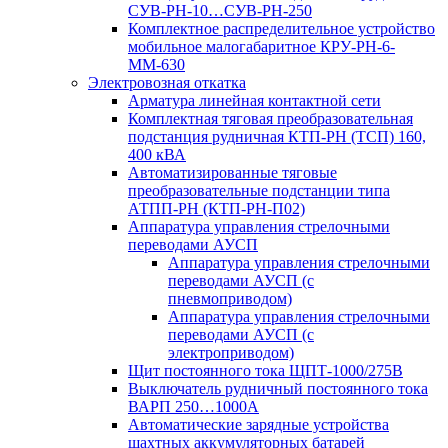
СУВ-РН-10…СУВ-РН-250
Комплектное распределительное устройство
мобильное малогабаритное КРУ-РН-6-
ММ-630
Электровозная откатка
Арматура линейная контактной сети
Комплектная тяговая преобразовательная
подстанция рудничная КТП-РН (ТСП) 160,
400 кВА
Автоматизированные тяговые
преобразовательные подстанции типа
АТПП-РН (КТП-РН-П02)
Аппаратура управления стрелочными
переводами АУСП
Аппаратура управления стрелочными
переводами АУСП (с
пневмоприводом)
Аппаратура управления стрелочными
переводами АУСП (с
электроприводом)
Щит постоянного тока ЩПТ-1000/275В
Выключатель рудничный постоянного тока
ВАРП 250…1000А
Автоматические зарядные устройства
шахтных аккумуляторных батарей