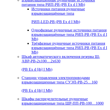
Взрывозащищенные рудничные источники
питания типа РИП-РВ (РВ Ex d I Mb)
Источники питания рудничные
взрывозащищённые типа
РИП-LED-РВ (РВ Ex d I Mb)
Однофазные рудничные источники питания
взрывозащищённые типа РИП-РВ (РВ Ex d I
Mb)
Трёхфазные рудничные источники питания
взрывозащищённые типа РИП-РВ (РВ Ex d I
Mb)
Шкаф автоматического включения резерва Ш-
АВР-РВ-2х100…2х630
(РВ Ex d [ib] I Mb)
Станции управления электроприводами
взрывозащищенные типа СУЭП-РВ-25…160
(РВ Ex d [ib] I Mb)
Шкафы распределительные рудничные
взрывозащищенные типа ШР-ПП-РВ-100…1000