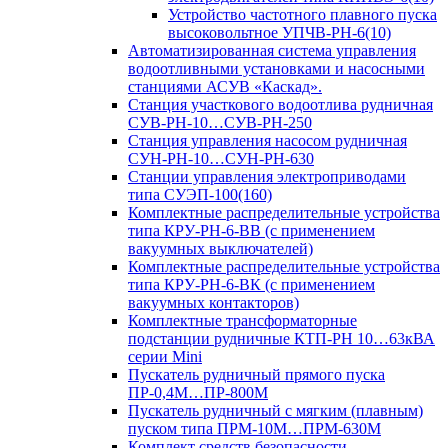
Устройство частотного плавного пуска
высоковольтное УПЧВ-РН-6(10)
Автоматизированная система управления
водоотливными установками и насосными
станциями АСУВ «Каскад».
Станция участкового водоотлива рудничная
СУВ-РН-10…СУВ-РН-250
Станция управления насосом рудничная
СУН-РН-10…СУН-РН-630
Станции управления электроприводами
типа СУЭП-100(160)
Комплектные распределительные устройства
типа КРУ-РН-6-ВВ (с применением
вакуумных выключателей)
Комплектные распределительные устройства
типа КРУ-РН-6-ВК (с применением
вакуумных контакторов)
Комплектные трансформаторные
подстанции рудничные КТП-РН 10…63кВА
серии Mini
Пускатель рудничный прямого пуска
ПР-0,4М…ПР-800М
Пускатель рудничный с мягким (плавным)
пуском типа ПРМ-10М…ПРМ-630М
Комплект средств безопасности