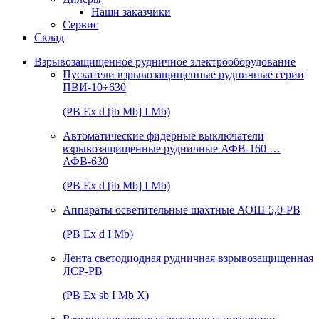
Наши заказчики
Сервис
Склад
Взрывозащищенное рудничное электрооборудование
Пускатели взрывозащищенные рудничные серии
ПВИ-10÷630
(РВ Ex d [ib Mb] I Mb)
Автоматические фидерные выключатели
взрывозащищенные рудничные АФВ-160 …
АФВ-630
(РВ Ex d [ib Mb] I Mb)
Аппараты осветительные шахтные АОШ-5,0-РВ
(РВ Ex d I Mb)
Лента светодиодная рудничная взрывозащищенная
ЛСР-РВ
(РВ Ex sb I Mb Х)