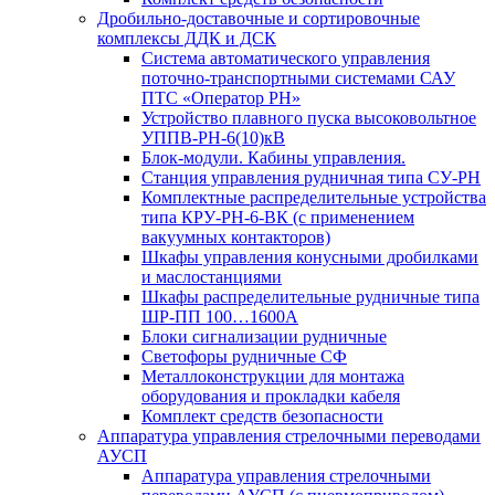
Дробильно-доставочные и сортировочные
комплексы ДДК и ДСК
Система автоматического управления
поточно-транспортными системами САУ
ПТС «Оператор РН»
Устройство плавного пуска высоковольтное
УППВ-РН-6(10)кВ
Блок-модули. Кабины управления.
Станция управления рудничная типа СУ-РН
Комплектные распределительные устройства
типа КРУ-РН-6-ВК (с применением
вакуумных контакторов)
Шкафы управления конусными дробилками
и маслостанциями
Шкафы распределительные рудничные типа
ШР-ПП 100…1600А
Блоки сигнализации рудничные
Светофоры рудничные СФ
Металлоконструкции для монтажа
оборудования и прокладки кабеля
Комплект средств безопасности
Аппаратура управления стрелочными переводами
АУСП
Аппаратура управления стрелочными