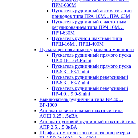
ПРМ-630М
Пускатель рудничный автоматизации
приводов типа ПРА-10М…ПРА-63М
Пускатель рудничный с частотным
регулированием типа ПРЧ-10М…
ПРЧ-630М
Пускатель ручной шахтный типа
ПРШ-16М…ПРШ-400М
Пускозащитная аппаратура малой мощности
Пускатель рудничный прямого пуска
ПР-0,16…63-Fmini
Пускатель рудничный прямого пуска
ПР-6,3…63-Tmini
Пускатель рудничный реверсивный
ПР-6,3…63-Zmini
Пускатель рудничный реверсивный
ПР-4,0…9,0-Smini
Выключатель рудничный типа ВР-40…
ВР-1000
Аппарат осветительный шахтный типа
АОШ 0,25…5кВА
Аппарат пусковой рудничный шахтный типа
АПР 2,5…5,0кВА
Шкаф автоматического включения резерва