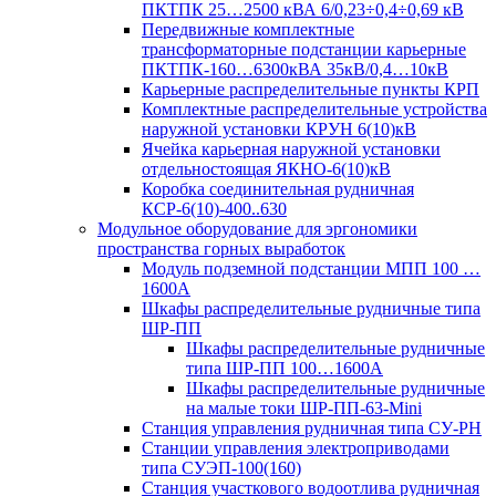
ПКТПК 25…2500 кВА 6/0,23÷0,4÷0,69 кВ
Передвижные комплектные
трансформаторные подстанции карьерные
ПКТПК-160…6300кВА 35кВ/0,4…10кВ
Карьерные распределительные пункты КРП
Комплектные распределительные устройства
наружной установки КРУН 6(10)кВ
Ячейка карьерная наружной установки
отдельностоящая ЯКНО-6(10)кВ
Коробка соединительная рудничная
КСР-6(10)-400..630
Модульное оборудование для эргономики
пространства горных выработок
Модуль подземной подстанции МПП 100 …
1600А
Шкафы распределительные рудничные типа
ШР-ПП
Шкафы распределительные рудничные
типа ШР-ПП 100…1600А
Шкафы распределительные рудничные
на малые токи ШР-ПП-63-Mini
Станция управления рудничная типа СУ-РН
Станции управления электроприводами
типа СУЭП-100(160)
Станция участкового водоотлива рудничная