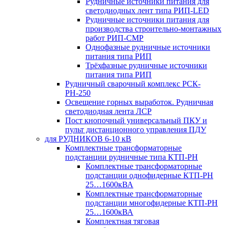
Рудничные источники питания для
светодиодных лент типа РИП-LED
Рудничные источники питания для
производства строительно-монтажных
работ РИП-СМР
Однофазные рудничные источники
питания типа РИП
Трёхфазные рудничные источники
питания типа РИП
Рудничный сварочный комплекс РСК-
РН-250
Освещение горных выработок. Рудничная
светодиодная лента ЛСР
Пост кнопочный универсальный ПКУ и
пульт дистанционного управления ПДУ
для РУДНИКОВ 6-10 кВ
Комплектные трансформаторные
подстанции рудничные типа КТП-РН
Комплектные трансформаторные
подстанции однофидерные КТП-РН
25…1600кВА
Комплектные трансформаторные
подстанции многофидерные КТП-РН
25…1600кВА
Комплектная тяговая