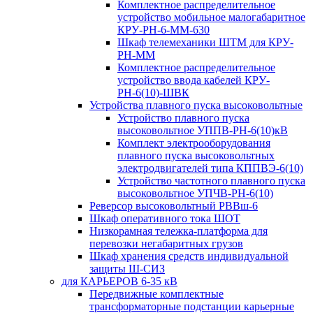
Комплектное распределительное
устройство мобильное малогабаритное
КРУ-РН-6-ММ-630
Шкаф телемеханики ШТМ для КРУ-
РН-ММ
Комплектное распределительное
устройство ввода кабелей КРУ-
РН-6(10)-ШВК
Устройства плавного пуска высоковольтные
Устройство плавного пуска
высоковольтное УППВ-РН-6(10)кВ
Комплект электрооборудования
плавного пуска высоковольтных
электродвигателей типа КППВЭ-6(10)
Устройство частотного плавного пуска
высоковольтное УПЧВ-РН-6(10)
Реверсор высоковольтный РВВш-6
Шкаф оперативного тока ШОТ
Низкорамная тележка-платформа для
перевозки негабаритных грузов
Шкаф хранения средств индивидуальной
защиты Ш-СИЗ
для КАРЬЕРОВ 6-35 кВ
Передвижные комплектные
трансформаторные подстанции карьерные