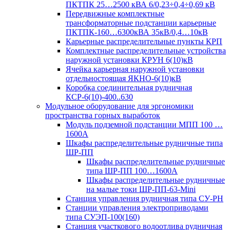
ПКТПК 25…2500 кВА 6/0,23÷0,4÷0,69 кВ
Передвижные комплектные
трансформаторные подстанции карьерные
ПКТПК-160…6300кВА 35кВ/0,4…10кВ
Карьерные распределительные пункты КРП
Комплектные распределительные устройства
наружной установки КРУН 6(10)кВ
Ячейка карьерная наружной установки
отдельностоящая ЯКНО-6(10)кВ
Коробка соединительная рудничная
КСР-6(10)-400..630
Модульное оборудование для эргономики
пространства горных выработок
Модуль подземной подстанции МПП 100 …
1600А
Шкафы распределительные рудничные типа
ШР-ПП
Шкафы распределительные рудничные
типа ШР-ПП 100…1600А
Шкафы распределительные рудничные
на малые токи ШР-ПП-63-Mini
Станция управления рудничная типа СУ-РН
Станции управления электроприводами
типа СУЭП-100(160)
Станция участкового водоотлива рудничная