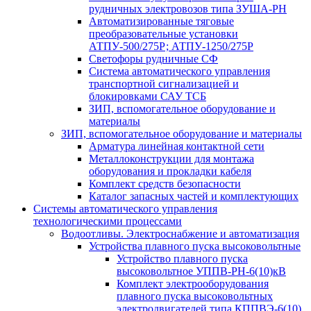
рудничных электровозов типа ЗУША-РН
Автоматизированные тяговые
преобразовательные установки
АТПУ-500/275Р; АТПУ-1250/275Р
Светофоры рудничные СФ
Система автоматического управления
транспортной сигнализацией и
блокировками САУ ТСБ
ЗИП, вспомогательное оборудование и
материалы
ЗИП, вспомогательное оборудование и материалы
Арматура линейная контактной сети
Металлоконструкции для монтажа
оборудования и прокладки кабеля
Комплект средств безопасности
Каталог запасных частей и комплектующих
Системы автоматического управления
технологическими процессами
Водоотливы. Электроснабжение и автоматизация
Устройства плавного пуска высоковольтные
Устройство плавного пуска
высоковольтное УППВ-РН-6(10)кВ
Комплект электрооборудования
плавного пуска высоковольтных
электродвигателей типа КППВЭ-6(10)