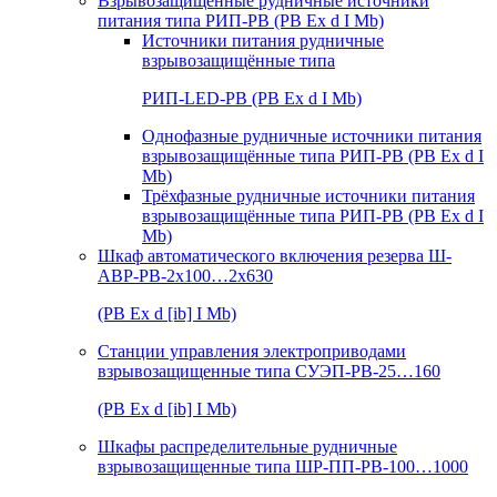
Взрывозащищенные рудничные источники
питания типа РИП-РВ (РВ Ex d I Mb)
Источники питания рудничные
взрывозащищённые типа
РИП-LED-РВ (РВ Ex d I Mb)
Однофазные рудничные источники питания
взрывозащищённые типа РИП-РВ (РВ Ex d I
Mb)
Трёхфазные рудничные источники питания
взрывозащищённые типа РИП-РВ (РВ Ex d I
Mb)
Шкаф автоматического включения резерва Ш-
АВР-РВ-2х100…2х630
(РВ Ex d [ib] I Mb)
Станции управления электроприводами
взрывозащищенные типа СУЭП-РВ-25…160
(РВ Ex d [ib] I Mb)
Шкафы распределительные рудничные
взрывозащищенные типа ШР-ПП-РВ-100…1000