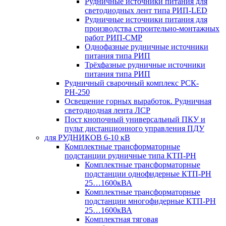
Рудничные источники питания для
светодиодных лент типа РИП-LED
Рудничные источники питания для
производства строительно-монтажных
работ РИП-СМР
Однофазные рудничные источники
питания типа РИП
Трёхфазные рудничные источники
питания типа РИП
Рудничный сварочный комплекс РСК-
РН-250
Освещение горных выработок. Рудничная
светодиодная лента ЛСР
Пост кнопочный универсальный ПКУ и
пульт дистанционного управления ПДУ
для РУДНИКОВ 6-10 кВ
Комплектные трансформаторные
подстанции рудничные типа КТП-РН
Комплектные трансформаторные
подстанции однофидерные КТП-РН
25…1600кВА
Комплектные трансформаторные
подстанции многофидерные КТП-РН
25…1600кВА
Комплектная тяговая