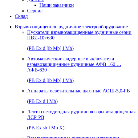
Наши заказчики
Сервис
Склад
Взрывозащищенное рудничное электрооборудование
Пускатели взрывозащищенные рудничные серии
ПВИ-10÷630
(РВ Ex d [ib Mb] I Mb)
Автоматические фидерные выключатели
взрывозащищенные рудничные АФВ-160 …
АФВ-630
(РВ Ex d [ib Mb] I Mb)
Аппараты осветительные шахтные АОШ-5,0-РВ
(РВ Ex d I Mb)
Лента светодиодная рудничная взрывозащищенная
ЛСР-РВ
(РВ Ex sb I Mb Х)