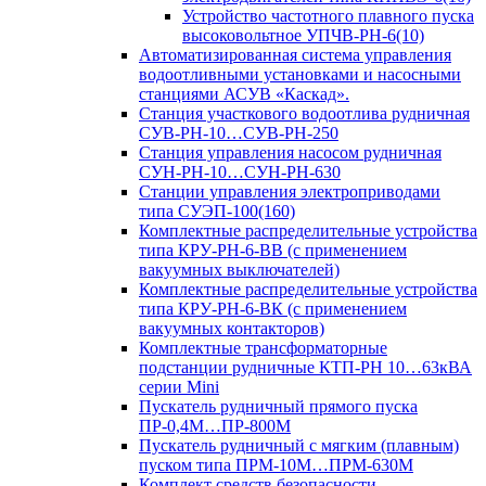
Устройство частотного плавного пуска
высоковольтное УПЧВ-РН-6(10)
Автоматизированная система управления
водоотливными установками и насосными
станциями АСУВ «Каскад».
Станция участкового водоотлива рудничная
СУВ-РН-10…СУВ-РН-250
Станция управления насосом рудничная
СУН-РН-10…СУН-РН-630
Станции управления электроприводами
типа СУЭП-100(160)
Комплектные распределительные устройства
типа КРУ-РН-6-ВВ (с применением
вакуумных выключателей)
Комплектные распределительные устройства
типа КРУ-РН-6-ВК (с применением
вакуумных контакторов)
Комплектные трансформаторные
подстанции рудничные КТП-РН 10…63кВА
серии Mini
Пускатель рудничный прямого пуска
ПР-0,4М…ПР-800М
Пускатель рудничный с мягким (плавным)
пуском типа ПРМ-10М…ПРМ-630М
Комплект средств безопасности