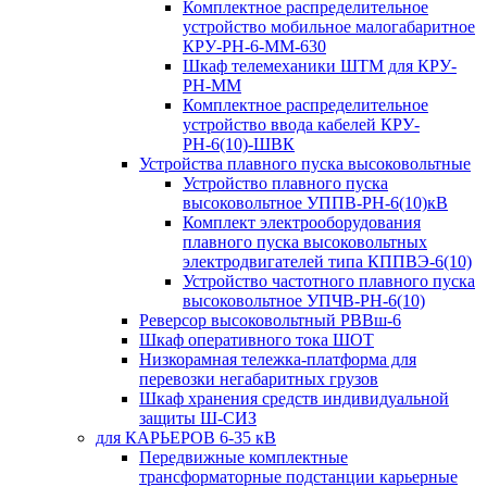
Комплектное распределительное
устройство мобильное малогабаритное
КРУ-РН-6-ММ-630
Шкаф телемеханики ШТМ для КРУ-
РН-ММ
Комплектное распределительное
устройство ввода кабелей КРУ-
РН-6(10)-ШВК
Устройства плавного пуска высоковольтные
Устройство плавного пуска
высоковольтное УППВ-РН-6(10)кВ
Комплект электрооборудования
плавного пуска высоковольтных
электродвигателей типа КППВЭ-6(10)
Устройство частотного плавного пуска
высоковольтное УПЧВ-РН-6(10)
Реверсор высоковольтный РВВш-6
Шкаф оперативного тока ШОТ
Низкорамная тележка-платформа для
перевозки негабаритных грузов
Шкаф хранения средств индивидуальной
защиты Ш-СИЗ
для КАРЬЕРОВ 6-35 кВ
Передвижные комплектные
трансформаторные подстанции карьерные