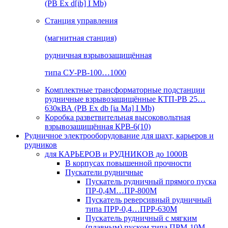
(РВ Ex d[ib] I Mb)
Станция управления
(магнитная станция)
рудничная взрывозащищённая
типа СУ-РВ-100…1000
Комплектные трансформаторные подстанции
рудничные взрывозащищённые КТП-РВ 25…
630кВА (РВ Ex db [ia Ma] I Mb)
Коробка разветвительная высоковольтная
взрывозащищённая КРВ-6(10)
Рудничное электрооборудование для шахт, карьеров и
рудников
для КАРЬЕРОВ и РУДНИКОВ до 1000В
В корпусах повышенной прочности
Пускатели рудничные
Пускатель рудничный прямого пуска
ПР-0,4М…ПР-800М
Пускатель реверсивный рудничный
типа ПРР-0,4…ПРР-630М
Пускатель рудничный с мягким
(плавным) пуском типа ПРМ-10М…