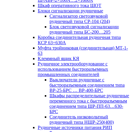
Ш-АВР-2×100А…2×1600А
Шкаф оперативного тока ШОТ
Блоки сигнализации рудничные
Сигнализатор светозвуковой
рудничный типа СР-104 (204)
Блок светозвуковой сигнализации
рудничный типа БС-200…205
Коробка соединительная рудничная типа
КСР 63÷630А
Муфта тройниковая (соединительная) МТ-1-
63
Клеммный ящик КЯ
Рудничное электрооборудование с
использованием быстроразъемных
промышленных соединителей
Выключатели рудничные с
быстроразъемным соединением типа
ВР-25-БРС … ВР-400-БРС
Шкафы распределительные рудничные
переменного тока с быстроразъемным
соединением типа ШР-ПП-63…630-
БРС
Соединитель низковольтный
рудничный типа НШР-250(400)
Рудничные источники питания РИП