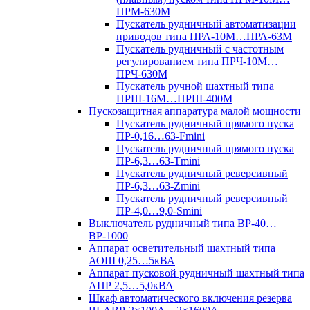
ПРМ-630М
Пускатель рудничный автоматизации
приводов типа ПРА-10М…ПРА-63М
Пускатель рудничный с частотным
регулированием типа ПРЧ-10М…
ПРЧ-630М
Пускатель ручной шахтный типа
ПРШ-16М…ПРШ-400М
Пускозащитная аппаратура малой мощности
Пускатель рудничный прямого пуска
ПР-0,16…63-Fmini
Пускатель рудничный прямого пуска
ПР-6,3…63-Tmini
Пускатель рудничный реверсивный
ПР-6,3…63-Zmini
Пускатель рудничный реверсивный
ПР-4,0…9,0-Smini
Выключатель рудничный типа ВР-40…
ВР-1000
Аппарат осветительный шахтный типа
АОШ 0,25…5кВА
Аппарат пусковой рудничный шахтный типа
АПР 2,5…5,0кВА
Шкаф автоматического включения резерва