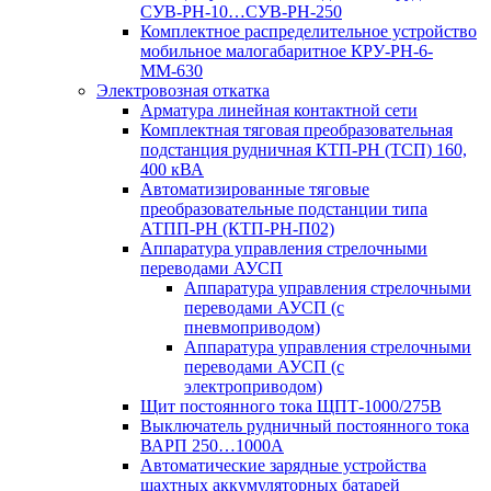
СУВ-РН-10…СУВ-РН-250
Комплектное распределительное устройство
мобильное малогабаритное КРУ-РН-6-
ММ-630
Электровозная откатка
Арматура линейная контактной сети
Комплектная тяговая преобразовательная
подстанция рудничная КТП-РН (ТСП) 160,
400 кВА
Автоматизированные тяговые
преобразовательные подстанции типа
АТПП-РН (КТП-РН-П02)
Аппаратура управления стрелочными
переводами АУСП
Аппаратура управления стрелочными
переводами АУСП (с
пневмоприводом)
Аппаратура управления стрелочными
переводами АУСП (с
электроприводом)
Щит постоянного тока ЩПТ-1000/275В
Выключатель рудничный постоянного тока
ВАРП 250…1000А
Автоматические зарядные устройства
шахтных аккумуляторных батарей