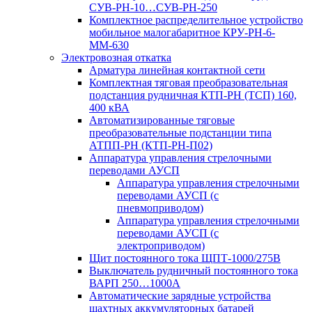
СУВ-РН-10…СУВ-РН-250
Комплектное распределительное устройство
мобильное малогабаритное КРУ-РН-6-
ММ-630
Электровозная откатка
Арматура линейная контактной сети
Комплектная тяговая преобразовательная
подстанция рудничная КТП-РН (ТСП) 160,
400 кВА
Автоматизированные тяговые
преобразовательные подстанции типа
АТПП-РН (КТП-РН-П02)
Аппаратура управления стрелочными
переводами АУСП
Аппаратура управления стрелочными
переводами АУСП (с
пневмоприводом)
Аппаратура управления стрелочными
переводами АУСП (с
электроприводом)
Щит постоянного тока ЩПТ-1000/275В
Выключатель рудничный постоянного тока
ВАРП 250…1000А
Автоматические зарядные устройства
шахтных аккумуляторных батарей