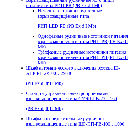
Взрывозащищенные рудничные источники
питания типа РИП-РВ (РВ Ex d I Mb)
Источники питания рудничные
взрывозащищённые типа
РИП-LED-РВ (РВ Ex d I Mb)
Однофазные рудничные источники питания
взрывозащищённые типа РИП-РВ (РВ Ex d I
Mb)
Трёхфазные рудничные источники питания
взрывозащищённые типа РИП-РВ (РВ Ex d I
Mb)
Шкаф автоматического включения резерва Ш-
АВР-РВ-2х100…2х630
(РВ Ex d [ib] I Mb)
Станции управления электроприводами
взрывозащищенные типа СУЭП-РВ-25…160
(РВ Ex d [ib] I Mb)
Шкафы распределительные рудничные
взрывозащищенные типа ШР-ПП-РВ-100…1000