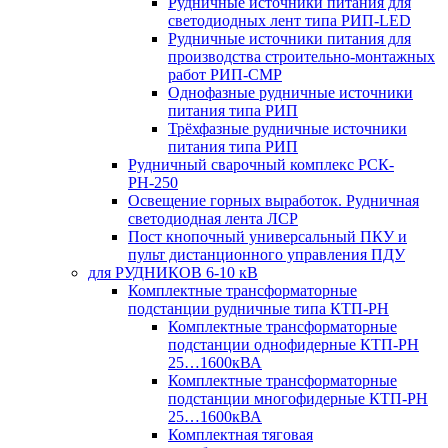
Рудничные источники питания для
светодиодных лент типа РИП-LED
Рудничные источники питания для
производства строительно-монтажных
работ РИП-СМР
Однофазные рудничные источники
питания типа РИП
Трёхфазные рудничные источники
питания типа РИП
Рудничный сварочный комплекс РСК-
РН-250
Освещение горных выработок. Рудничная
светодиодная лента ЛСР
Пост кнопочный универсальный ПКУ и
пульт дистанционного управления ПДУ
для РУДНИКОВ 6-10 кВ
Комплектные трансформаторные
подстанции рудничные типа КТП-РН
Комплектные трансформаторные
подстанции однофидерные КТП-РН
25…1600кВА
Комплектные трансформаторные
подстанции многофидерные КТП-РН
25…1600кВА
Комплектная тяговая