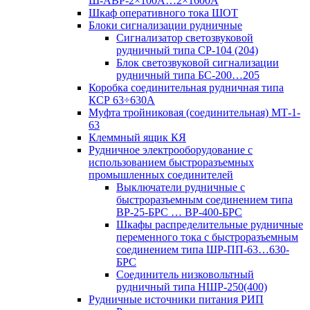
Ш-АВР-2×100А…2×1600А
Шкаф оперативного тока ШОТ
Блоки сигнализации рудничные
Сигнализатор светозвуковой
рудничный типа СР-104 (204)
Блок светозвуковой сигнализации
рудничный типа БС-200…205
Коробка соединительная рудничная типа
КСР 63÷630А
Муфта тройниковая (соединительная) МТ-1-
63
Клеммный ящик КЯ
Рудничное электрооборудование с
использованием быстроразъемных
промышленных соединителей
Выключатели рудничные с
быстроразъемным соединением типа
ВР-25-БРС … ВР-400-БРС
Шкафы распределительные рудничные
переменного тока с быстроразъемным
соединением типа ШР-ПП-63…630-
БРС
Соединитель низковольтный
рудничный типа НШР-250(400)
Рудничные источники питания РИП