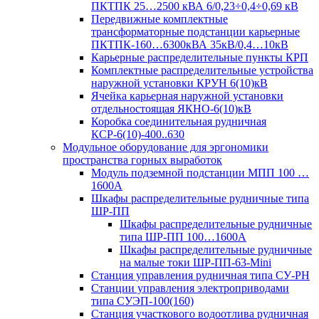
ПКТПК 25…2500 кВА 6/0,23÷0,4÷0,69 кВ
Передвижные комплектные
трансформаторные подстанции карьерные
ПКТПК-160…6300кВА 35кВ/0,4…10кВ
Карьерные распределительные пункты КРП
Комплектные распределительные устройства
наружной установки КРУН 6(10)кВ
Ячейка карьерная наружной установки
отдельностоящая ЯКНО-6(10)кВ
Коробка соединительная рудничная
КСР-6(10)-400..630
Модульное оборудование для эргономики
пространства горных выработок
Модуль подземной подстанции МПП 100 …
1600А
Шкафы распределительные рудничные типа
ШР-ПП
Шкафы распределительные рудничные
типа ШР-ПП 100…1600А
Шкафы распределительные рудничные
на малые токи ШР-ПП-63-Mini
Станция управления рудничная типа СУ-РН
Станции управления электроприводами
типа СУЭП-100(160)
Станция участкового водоотлива рудничная