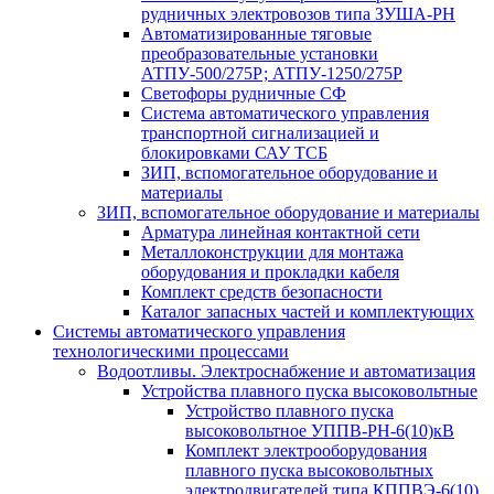
рудничных электровозов типа ЗУША-РН
Автоматизированные тяговые
преобразовательные установки
АТПУ-500/275Р; АТПУ-1250/275Р
Светофоры рудничные СФ
Система автоматического управления
транспортной сигнализацией и
блокировками САУ ТСБ
ЗИП, вспомогательное оборудование и
материалы
ЗИП, вспомогательное оборудование и материалы
Арматура линейная контактной сети
Металлоконструкции для монтажа
оборудования и прокладки кабеля
Комплект средств безопасности
Каталог запасных частей и комплектующих
Системы автоматического управления
технологическими процессами
Водоотливы. Электроснабжение и автоматизация
Устройства плавного пуска высоковольтные
Устройство плавного пуска
высоковольтное УППВ-РН-6(10)кВ
Комплект электрооборудования
плавного пуска высоковольтных
электродвигателей типа КППВЭ-6(10)