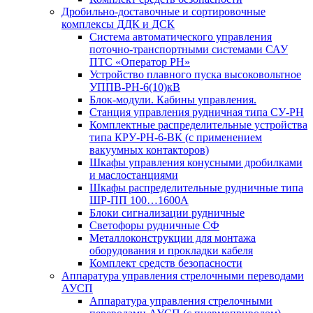
Дробильно-доставочные и сортировочные
комплексы ДДК и ДСК
Система автоматического управления
поточно-транспортными системами САУ
ПТС «Оператор РН»
Устройство плавного пуска высоковольтное
УППВ-РН-6(10)кВ
Блок-модули. Кабины управления.
Станция управления рудничная типа СУ-РН
Комплектные распределительные устройства
типа КРУ-РН-6-ВК (с применением
вакуумных контакторов)
Шкафы управления конусными дробилками
и маслостанциями
Шкафы распределительные рудничные типа
ШР-ПП 100…1600А
Блоки сигнализации рудничные
Светофоры рудничные СФ
Металлоконструкции для монтажа
оборудования и прокладки кабеля
Комплект средств безопасности
Аппаратура управления стрелочными переводами
АУСП
Аппаратура управления стрелочными