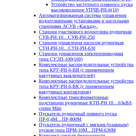
Устройство частотного плавного пуска
высоковольтное УПЧВ-РН-6(10)
Автоматизированная система управления
водоотливными установками и насосными
станциями АСУВ «Каскад».
Станция участкового водоотлива рудничная
СУВ-РН-10…СУВ-РН-250
Станция управления насосом рудничная
СУН-РН-10…СУН-РН-630
Станции управления электроприводами
типа СУЭП-100(160)
Комплектные распределительные устройства
типа КРУ-РН-6-ВВ (с применением
вакуумных выключателей)
Комплектные распределительные устройства
типа КРУ-РН-6-ВК (с применением
вакуумных контакторов)
Комплектные трансформаторные
подстанции рудничные КТП-РН 10…63кВА
серии Mini
Пускатель рудничный прямого пуска
ПР-0,4М…ПР-800М
Пускатель рудничный с мягким (плавным)
пуском типа ПРМ-10М…ПРМ-630М
Комплект средств безопасности