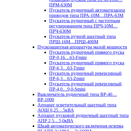
ПРМ-630М
Пускатель рудничный автоматизации
приводов типа ПРА-10М…ПРА-63М
Пускатель рудничный с частотным
регулированием типа ПРЧ-10М…
ПРЧ-630М
Пускатель ручной шахтный типа
ПРШ-16М…ПРШ-400М
Пускозащитная аппаратура малой мощности
Пускатель рудничный прямого пуска
ПР-0,16…63-Fmini
Пускатель рудничный прямого пуска
ПР-6,3…63-Tmini
Пускатель рудничный реверсивный
ПР-6,3…63-Zmini
Пускатель рудничный реверсивный
ПР-4,0…9,0-Smini
Выключатель рудничный типа ВР-40…
ВР-1000
Аппарат осветительный шахтный типа
АОШ 0,25…5кВА
Аппарат пусковой рудничный шахтный типа
АПР 2,5…5,0кВА
Шкаф автоматического включения резерва