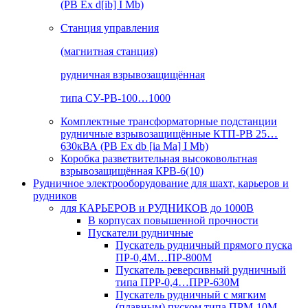
(РВ Ex d[ib] I Mb)
Станция управления
(магнитная станция)
рудничная взрывозащищённая
типа СУ-РВ-100…1000
Комплектные трансформаторные подстанции
рудничные взрывозащищённые КТП-РВ 25…
630кВА (РВ Ex db [ia Ma] I Mb)
Коробка разветвительная высоковольтная
взрывозащищённая КРВ-6(10)
Рудничное электрооборудование для шахт, карьеров и
рудников
для КАРЬЕРОВ и РУДНИКОВ до 1000В
В корпусах повышенной прочности
Пускатели рудничные
Пускатель рудничный прямого пуска
ПР-0,4М…ПР-800М
Пускатель реверсивный рудничный
типа ПРР-0,4…ПРР-630М
Пускатель рудничный с мягким
(плавным) пуском типа ПРМ-10М…