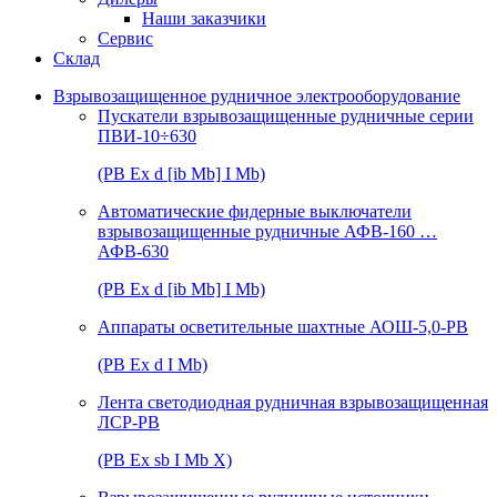
Наши заказчики
Сервис
Склад
Взрывозащищенное рудничное электрооборудование
Пускатели взрывозащищенные рудничные серии
ПВИ-10÷630
(РВ Ex d [ib Mb] I Mb)
Автоматические фидерные выключатели
взрывозащищенные рудничные АФВ-160 …
АФВ-630
(РВ Ex d [ib Mb] I Mb)
Аппараты осветительные шахтные АОШ-5,0-РВ
(РВ Ex d I Mb)
Лента светодиодная рудничная взрывозащищенная
ЛСР-РВ
(РВ Ex sb I Mb Х)