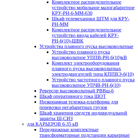
Комплектное распределительное
устройство мобильное малогабаритное
КРУ-РН-6-ММ-630
Шкаф телемеханики ШТМ для КРУ-
РН-ММ
Комплектное распределительное
устройство ввода кабелей КРУ-
РН-6(10)-ШВК
Устройства плавного пуска высоковольтные
Устройство плавного пуска
высоковольтное УППВ-РН-6(10)кВ
Комплект электрооборудования
плавного пуска высоковольтных
электродвигателей типа КППВЭ-6(10)
Устройство частотного плавного пуска
высоковольтное УПЧВ-РН-6(10)
Реверсор высоковольтный РВВш-6
Шкаф оперативного тока ШОТ
Низкорамная тележка-платформа для
перевозки негабаритных грузов
Шкаф хранения средств индивидуальной
защиты Ш-СИЗ
для КАРЬЕРОВ 6-35 кВ
Передвижные комплектные
трансформаторные подстанции карьерные