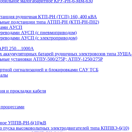
 мобильное малогабаритное КРУ-РН-6-ММ-630
дстанция рудничная КТП-РН (ТСП) 160, 400 кВА
льные подстанции типа АТПП-РН (КТП-РН-П02)
одами АУСП
ереводами АУСП (с пневмоприводом)
ереводами АУСП (с электроприводом)
 ВАРП 250…1000А
ых аккумуляторных батарей рудничных электровозов типа ЗУША
льные установки АТПУ-500/275Р; АТПУ-1250/275Р
ортной сигнализацией и блокировками САУ ТСБ
иалы
ия и прокладки кабеля
 процессами
ьтное УППВ-РН-6(10)кВ
о пуска высоковольтных электродвигателей типа КППВЭ-6(10)