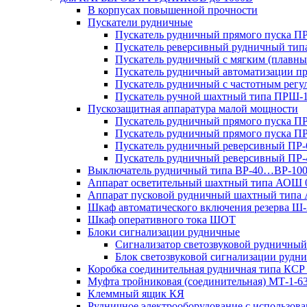
В корпусах повышенной прочности
Пускатели рудничные
Пускатель рудничный прямого пуска 
Пускатель реверсивный рудничный ти
Пускатель рудничный с мягким (пла
Пускатель рудничный автоматизации 
Пускатель рудничный с частотным ре
Пускатель ручной шахтный типа ПР
Пускозащитная аппаратура малой мощности
Пускатель рудничный прямого пуска П
Пускатель рудничный прямого пуска П
Пускатель рудничный реверсивный ПР-
Пускатель рудничный реверсивный ПР-
Выключатель рудничный типа ВР-40…ВР-10
Аппарат осветительный шахтный типа АОШ
Аппарат пусковой рудничный шахтный типа
Шкаф автоматического включения резерва
Шкаф оперативного тока ШОТ
Блоки сигнализации рудничные
Сигнализатор светозвуковой рудничный 
Блок светозвуковой сигнализации руд
Коробка соединительная рудничная типа КСР
Муфта тройниковая (соединительная) МТ-1-6
Клеммный ящик КЯ
Рудничное электрооборудование с использо