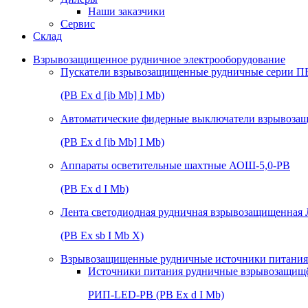
Наши заказчики
Сервис
Склад
Взрывозащищенное рудничное электрооборудование
Пускатели взрывозащищенные рудничные серии П
(РВ Ex d [ib Mb] I Mb)
Автоматические фидерные выключатели взрывоз
(РВ Ex d [ib Mb] I Mb)
Аппараты осветительные шахтные АОШ-5,0-РВ
(РВ Ex d I Mb)
Лента светодиодная рудничная взрывозащищенная
(РВ Ex sb I Mb Х)
Взрывозащищенные рудничные источники питания 
Источники питания рудничные взрывозащищ
РИП-LED-РВ (РВ Ex d I Mb)