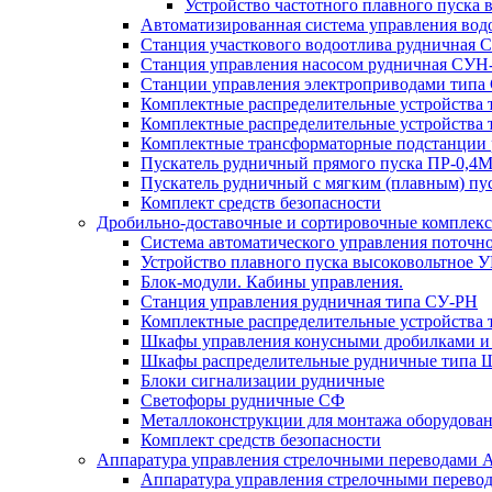
Устройство частотного плавного пуска
Автоматизированная система управления во
Станция участкового водоотлива руднична
Станция управления насосом рудничная С
Станции управления электроприводами типа
Комплектные распределительные устройства
Комплектные распределительные устройства 
Комплектные трансформаторные подстанции
Пускатель рудничный прямого пуска ПР-0,
Пускатель рудничный с мягким (плавным)
Комплект средств безопасности
Дробильно-доставочные и сортировочные компле
Система автоматического управления поточ
Устройство плавного пуска высоковольтное 
Блок-модули. Кабины управления.
Станция управления рудничная типа СУ-РН
Комплектные распределительные устройства 
Шкафы управления конусными дробилками и
Шкафы распределительные рудничные типа
Блоки сигнализации рудничные
Светофоры рудничные СФ
Металлоконструкции для монтажа оборудован
Комплект средств безопасности
Аппаратура управления стрелочными переводами
Аппаратура управления стрелочными перево