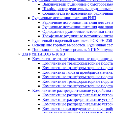
Выключатели рудничные с быстроразъе
Шкафы распределительные рудничные 
Соединитель низковольтный рудничный
Рудничные источники питания РИП
Рудничные источники питания для све
Рудничные источники питания для про
Однофазные рудничные источники пит
Трёхфазные рудничные источники пита
Рудничный сварочный комплекс РСК-РН-250
Освещение горных выработок. Рудничная све
Пост кнопочный универсальный ПКУ и пульт
для РУДНИКОВ 6-10 кВ
Комплектные трансформаторные подстанции
Комплектные трансформаторные подс
Комплектные трансформаторные подс
Комплектная тяговая преобразовательн
Комплектные трансформаторные подст
Комплектные трансформаторные подст
Комплектные трансформаторные подста
Комплектные распределительные устройства
Комплектные распределительные устро
Комплектные распределительные устрой
Комплектные распределительные устро
Комплектное распределительное устро