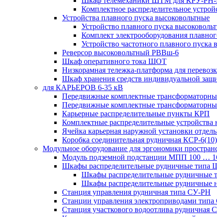
Шкаф телемеханики ШТМ для КРУ-РН
Комплектное распределительное устрой
Устройства плавного пуска высоковольтные
Устройство плавного пуска высоковол
Комплект электрооборудования плавног
Устройство частотного плавного пуска
Реверсор высоковольтный РВВш-6
Шкаф оперативного тока ШОТ
Низкорамная тележка-платформа для перевозк
Шкаф хранения средств индивидуальной за
для КАРЬЕРОВ 6-35 кВ
Передвижные комплектные трансформаторные
Передвижные комплектные трансформаторн
Карьерные распределительные пункты КРП
Комплектные распределительные устройства
Ячейка карьерная наружной установки отдел
Коробка соединительная рудничная КСР-6(10)
Модульное оборудование для эргономики простран
Модуль подземной подстанции МПП 100 … 
Шкафы распределительные рудничные типа
Шкафы распределительные рудничные
Шкафы распределительные рудничные н
Станция управления рудничная типа СУ-РН
Станции управления электроприводами типа
Станция участкового водоотлива руднична