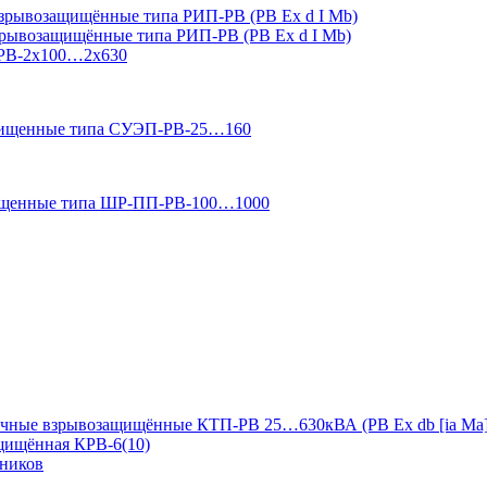
зрывозащищённые типа РИП-РВ (РВ Ex d I Mb)
зрывозащищённые типа РИП-РВ (РВ Ex d I Mb)
-РВ-2х100…2х630
ащищенные типа СУЭП-РВ-25…160
ищенные типа ШР-ПП-РВ-100…1000
чные взрывозащищённые КТП-РВ 25…630кВА (РВ Ex db [ia Ma]
ащищённая КРВ-6(10)
дников