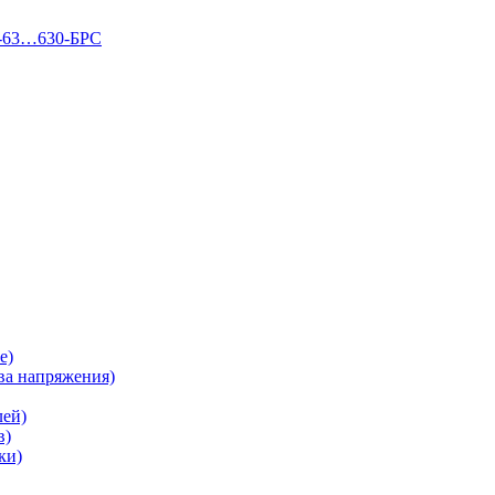
П-63…630-БРС
е)
а напряжения)
лей)
в)
ки)