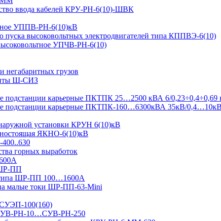
-ММ
ство ввода кабелей КРУ-РН-6(10)-ШВК
ьтное УППВ-РН-6(10)кВ
о пуска высоковольтных электродвигателей типа КППВЭ-6(10)
 высоковольтное УПЧВ-РН-6(10)
и негабаритных грузов
щиты Ш-СИЗ
 подстанции карьерные ПКТПК 25…2500 кВА 6/0,23÷0,4÷0,69 
ые подстанции карьерные ПКТПК-160…6300кВА 35кВ/0,4…10к
 наружной установки КРУН 6(10)кВ
ьностоящая ЯКНО-6(10)кВ
-400..630
ства горных выработок
1600А
 ШР-ПП
 типа ШР-ПП 100…1600А
а малые токи ШР-ПП-63-Mini
 СУЭП-100(160)
я СУВ-РН-10…СУВ-РН-250