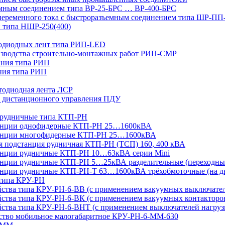
мным соединением типа ВР-25-БРС … ВР-400-БРС
переменного тока с быстроразъемным соединением типа ШР-П
 типа НШР-250(400)
тодиодных лент типа РИП-LED
изводства строительно-монтажных работ РИП-СМР
ания типа РИП
ния типа РИП
тодиодная лента ЛСР
 дистанционного управления ПДУ
 рудничные типа КТП-РН
танции однофидерные КТП-РН 25…1600кВА
танции многофидерные КТП-РН 25…1600кВА
ая подстанция рудничная КТП-РН (ТСП) 160, 400 кВА
анции рудничные КТП-РН 10…63кВА серии Mini
анции рудничные КТП-РН 5…25кВА разделительные (переходны
нции рудничные КТП-РН-Т 63…1600кВА трёхобмоточные (на дв
 типа КРУ-РН
йства типа КРУ-РН-6-ВВ (с применением вакуумных выключате
ства типа КРУ-РН-6-ВК (с применением вакуумных контакторо
йства типа КРУ-РН-6-ВНТ (с применением выключателей нагруз
йство мобильное малогабаритное КРУ-РН-6-ММ-630