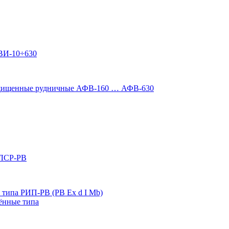
ВИ-10÷630
ащищенные рудничные АФВ-160 … АФВ-630
 ЛСР-РВ
типа РИП-РВ (РВ Ex d I Mb)
ённые типа