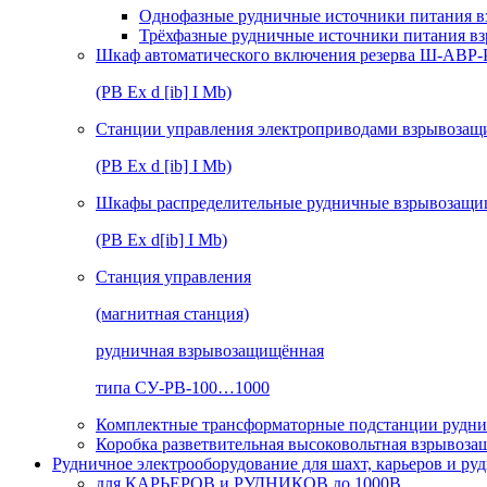
Однофазные рудничные источники питания в
Трёхфазные рудничные источники питания в
Шкаф автоматического включения резерва Ш-АВР
(РВ Ex d [ib] I Mb)
Станции управления электроприводами взрывоз
(РВ Ex d [ib] I Mb)
Шкафы распределительные рудничные взрывозащ
(РВ Ex d[ib] I Mb)
Станция управления
(магнитная станция)
рудничная взрывозащищённая
типа СУ-РВ-100…1000
Комплектные трансформаторные подстанции рудни
Коробка разветвительная высоковольтная взрывоз
Рудничное электрооборудование для шахт, карьеров и ру
для КАРЬЕРОВ и РУДНИКОВ до 1000В