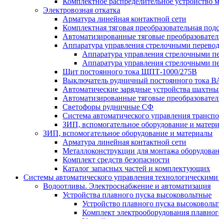
Комплектное распределительное устройство
Электровозная откатка
Арматура линейная контактной сети
Комплектная тяговая преобразовательная по
Автоматизированные тяговые преобразовате
Аппаратура управления стрелочными перев
Аппаратура управления стрелочными п
Аппаратура управления стрелочными п
Щит постоянного тока ЩПТ-1000/275В
Выключатель рудничный постоянного тока
Автоматические зарядные устройства шахтн
Автоматизированные тяговые преобразовате
Светофоры рудничные СФ
Система автоматического управления трансп
ЗИП, вспомогательное оборудование и матер
ЗИП, вспомогательное оборудование и материалы
Арматура линейная контактной сети
Металлоконструкции для монтажа оборудован
Комплект средств безопасности
Каталог запасных частей и комплектующих
Системы автоматического управления технологическими
Водоотливы. Электроснабжение и автоматизация
Устройства плавного пуска высоковольтные
Устройство плавного пуска высоковол
Комплект электрооборудования плавног