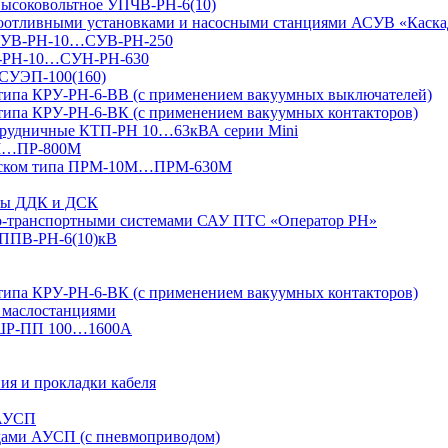
 высоковольтное УПЧВ-РН-6(10)
доотливными установками и насосными станциями АСУВ «Каска
я СУВ-РН-10…СУВ-РН-250
УН-РН-10…СУН-РН-630
 СУЭП-100(160)
 типа КРУ-РН-6-ВВ (с применением вакуумных выключателей)
типа КРУ-РН-6-ВК (с применением вакуумных контакторов)
 рудничные КТП-РН 10…63кВА серии Mini
4М…ПР-800М
 пуском типа ПРМ-10М…ПРМ-630М
ксы ДДК и ДСК
но-транспортными системами САУ ПТС «Оператор РН»
УППВ-РН-6(10)кВ
типа КРУ-РН-6-ВК (с применением вакуумных контакторов)
 маслостанциями
 ШР-ПП 100…1600А
ия и прокладки кабеля
 АУСП
дами АУСП (с пневмоприводом)