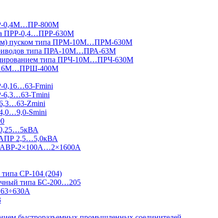
ПР-0,4М…ПР-800М
па ПРР-0,4…ПРР-630М
вным) пуском типа ПРМ-10М…ПРМ-630М
приводов типа ПРА-10М…ПРА-63М
гулированием типа ПРЧ-10М…ПРЧ-630М
Ш-16М…ПРШ-400М
Р-0,16…63-Fmini
Р-6,3…63-Tmini
6,3…63-Zmini
4,0…9,0-Smini
00
 0,25…5кВА
 АПР 2,5…5,0кВА
 Ш-АВР-2×100А…2×1600А
типа СР-104 (204)
ничный типа БС-200…205
 63÷630А
3
ванием быстроразъемных промышленных соединителей