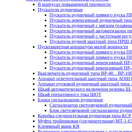
В корпусах повышенной прочности
Пускатели рудничные
Пускатель рудничный прямого пуска 
Пускатель реверсивный рудничный ти
Пускатель рудничный с мягким (пла
Пускатель рудничный автоматизации 
Пускатель рудничный с частотным ре
Пускатель ручной шахтный типа ПР
Пускозащитная аппаратура малой мощности
Пускатель рудничный прямого пуска П
Пускатель рудничный прямого пуска П
Пускатель рудничный реверсивный ПР-
Пускатель рудничный реверсивный ПР-
Выключатель рудничный типа ВР-40…ВР-10
Аппарат осветительный шахтный типа АОШ
Аппарат пусковой рудничный шахтный типа
Шкаф автоматического включения резерва
Шкаф оперативного тока ШОТ
Блоки сигнализации рудничные
Сигнализатор светозвуковой рудничный 
Блок светозвуковой сигнализации руд
Коробка соединительная рудничная типа КСР
Муфта тройниковая (соединительная) МТ-1-6
Клеммный ящик КЯ
Рудничное электрооборудование с использо