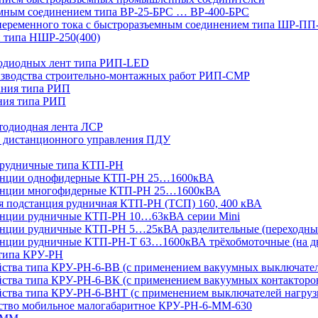
мным соединением типа ВР-25-БРС … ВР-400-БРС
переменного тока с быстроразъемным соединением типа ШР-П
 типа НШР-250(400)
тодиодных лент типа РИП-LED
изводства строительно-монтажных работ РИП-СМР
ания типа РИП
ния типа РИП
тодиодная лента ЛСР
 дистанционного управления ПДУ
 рудничные типа КТП-РН
танции однофидерные КТП-РН 25…1600кВА
танции многофидерные КТП-РН 25…1600кВА
ая подстанция рудничная КТП-РН (ТСП) 160, 400 кВА
анции рудничные КТП-РН 10…63кВА серии Mini
анции рудничные КТП-РН 5…25кВА разделительные (переходны
нции рудничные КТП-РН-Т 63…1600кВА трёхобмоточные (на дв
 типа КРУ-РН
йства типа КРУ-РН-6-ВВ (с применением вакуумных выключате
ства типа КРУ-РН-6-ВК (с применением вакуумных контакторо
йства типа КРУ-РН-6-ВНТ (с применением выключателей нагруз
йство мобильное малогабаритное КРУ-РН-6-ММ-630