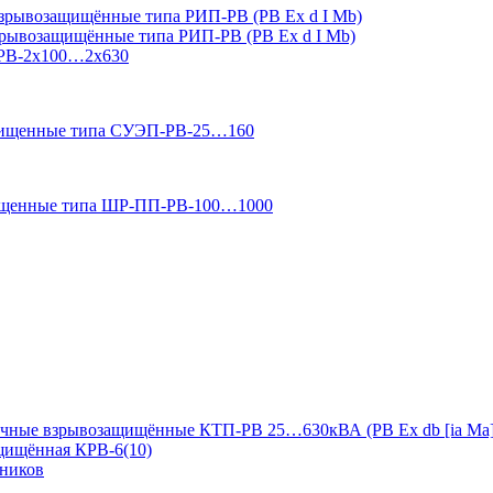
зрывозащищённые типа РИП-РВ (РВ Ex d I Mb)
зрывозащищённые типа РИП-РВ (РВ Ex d I Mb)
-РВ-2х100…2х630
ащищенные типа СУЭП-РВ-25…160
ищенные типа ШР-ПП-РВ-100…1000
чные взрывозащищённые КТП-РВ 25…630кВА (РВ Ex db [ia Ma]
ащищённая КРВ-6(10)
дников