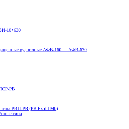
ВИ-10÷630
ащищенные рудничные АФВ-160 … АФВ-630
 ЛСР-РВ
типа РИП-РВ (РВ Ex d I Mb)
ённые типа