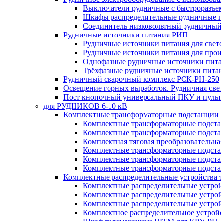
Выключатели рудничные с быстроразъе
Шкафы распределительные рудничные 
Соединитель низковольтный рудничный
Рудничные источники питания РИП
Рудничные источники питания для све
Рудничные источники питания для про
Однофазные рудничные источники пит
Трёхфазные рудничные источники пита
Рудничный сварочный комплекс РСК-РН-250
Освещение горных выработок. Рудничная све
Пост кнопочный универсальный ПКУ и пульт
для РУДНИКОВ 6-10 кВ
Комплектные трансформаторные подстанции
Комплектные трансформаторные подс
Комплектные трансформаторные подс
Комплектная тяговая преобразовательн
Комплектные трансформаторные подст
Комплектные трансформаторные подст
Комплектные трансформаторные подста
Комплектные распределительные устройства
Комплектные распределительные устро
Комплектные распределительные устрой
Комплектные распределительные устро
Комплектное распределительное устро