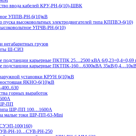
-ММ
ство ввода кабелей КРУ-РН-6(10)-ШВК
ьтное УППВ-РН-6(10)кВ
о пуска высоковольтных электродвигателей типа КППВЭ-6(10)
 высоковольтное УПЧВ-РН-6(10)
и негабаритных грузов
щиты Ш-СИЗ
 подстанции карьерные ПКТПК 25…2500 кВА 6/0,23÷0,4÷0,69 
ые подстанции карьерные ПКТПК-160…6300кВА 35кВ/0,4…10к
 наружной установки КРУН 6(10)кВ
ьностоящая ЯКНО-6(10)кВ
-400..630
ства горных выработок
1600А
 ШР-ПП
 типа ШР-ПП 100…1600А
а малые токи ШР-ПП-63-Mini
 СУЭП-100(160)
я СУВ-РН-10…СУВ-РН-250