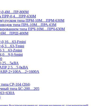
ПР-0,4М…ПР-800М
па ПРР-0,4…ПРР-630М
вным) пуском типа ПРМ-10М…ПРМ-630М
приводов типа ПРА-10М…ПРА-63М
гулированием типа ПРЧ-10М…ПРЧ-630М
Ш-16М…ПРШ-400М
Р-0,16…63-Fmini
Р-6,3…63-Tmini
6,3…63-Zmini
4,0…9,0-Smini
00
 0,25…5кВА
 АПР 2,5…5,0кВА
 Ш-АВР-2×100А…2×1600А
типа СР-104 (204)
ничный типа БС-200…205
 63÷630А
3
ванием быстроразъемных промышленных соединителей