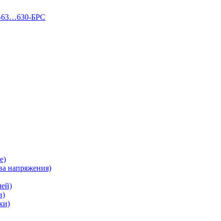
П-63…630-БРС
е)
а напряжения)
лей)
в)
ки)