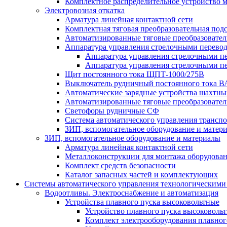
Комплектное распределительное устройство
Электровозная откатка
Арматура линейная контактной сети
Комплектная тяговая преобразовательная по
Автоматизированные тяговые преобразовате
Аппаратура управления стрелочными перев
Аппаратура управления стрелочными п
Аппаратура управления стрелочными п
Щит постоянного тока ЩПТ-1000/275В
Выключатель рудничный постоянного тока
Автоматические зарядные устройства шахтн
Автоматизированные тяговые преобразовате
Светофоры рудничные СФ
Система автоматического управления трансп
ЗИП, вспомогательное оборудование и матер
ЗИП, вспомогательное оборудование и материалы
Арматура линейная контактной сети
Металлоконструкции для монтажа оборудован
Комплект средств безопасности
Каталог запасных частей и комплектующих
Системы автоматического управления технологическими
Водоотливы. Электроснабжение и автоматизация
Устройства плавного пуска высоковольтные
Устройство плавного пуска высоковол
Комплект электрооборудования плавног