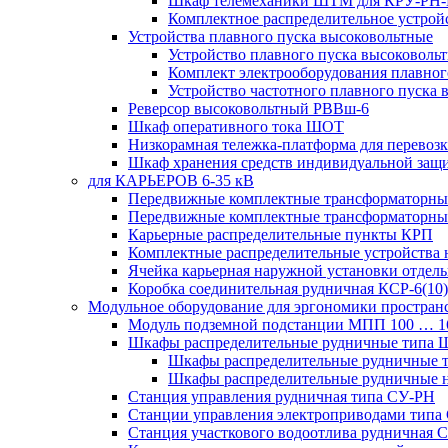
Шкаф телемеханики ШТМ для КРУ-РН
Комплектное распределительное устрой
Устройства плавного пуска высоковольтные
Устройство плавного пуска высоковол
Комплект электрооборудования плавног
Устройство частотного плавного пуска
Реверсор высоковольтный РВВш-6
Шкаф оперативного тока ШОТ
Низкорамная тележка-платформа для перевозк
Шкаф хранения средств индивидуальной за
для КАРЬЕРОВ 6-35 кВ
Передвижные комплектные трансформаторные
Передвижные комплектные трансформаторн
Карьерные распределительные пункты КРП
Комплектные распределительные устройства
Ячейка карьерная наружной установки отдел
Коробка соединительная рудничная КСР-6(10)
Модульное оборудование для эргономики простран
Модуль подземной подстанции МПП 100 … 
Шкафы распределительные рудничные типа
Шкафы распределительные рудничные
Шкафы распределительные рудничные н
Станция управления рудничная типа СУ-РН
Станции управления электроприводами типа
Станция участкового водоотлива руднична