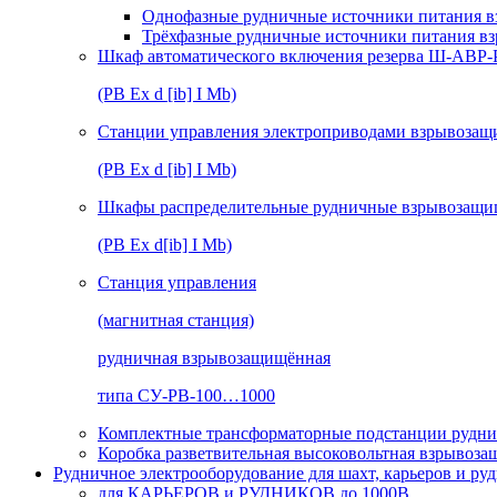
Однофазные рудничные источники питания в
Трёхфазные рудничные источники питания в
Шкаф автоматического включения резерва Ш-АВР
(РВ Ex d [ib] I Mb)
Станции управления электроприводами взрывоз
(РВ Ex d [ib] I Mb)
Шкафы распределительные рудничные взрывозащ
(РВ Ex d[ib] I Mb)
Станция управления
(магнитная станция)
рудничная взрывозащищённая
типа СУ-РВ-100…1000
Комплектные трансформаторные подстанции рудни
Коробка разветвительная высоковольтная взрывоз
Рудничное электрооборудование для шахт, карьеров и ру
для КАРЬЕРОВ и РУДНИКОВ до 1000В