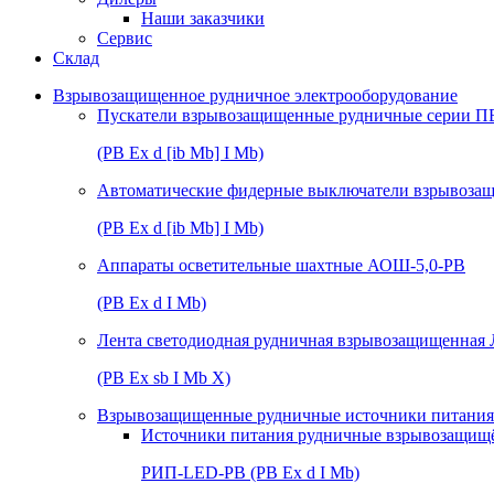
Наши заказчики
Сервис
Склад
Взрывозащищенное рудничное электрооборудование
Пускатели взрывозащищенные рудничные серии П
(РВ Ex d [ib Mb] I Mb)
Автоматические фидерные выключатели взрывоз
(РВ Ex d [ib Mb] I Mb)
Аппараты осветительные шахтные АОШ-5,0-РВ
(РВ Ex d I Mb)
Лента светодиодная рудничная взрывозащищенная
(РВ Ex sb I Mb Х)
Взрывозащищенные рудничные источники питания 
Источники питания рудничные взрывозащищ
РИП-LED-РВ (РВ Ex d I Mb)