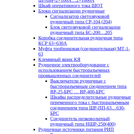
Ш-АВР-2×100А…2×1600А
Шкаф оперативного тока ШОТ
Блоки сигнализации рудничные
Сигнализатор светозвуковой
рудничный типа СР-104 (204)
Блок светозвуковой сигнализации
рудничный типа БС-200…205
Коробка соединительная рудничная типа
КСР 63÷630А
Муфта тройниковая (соединительная) МТ-1-
63
Клеммный ящик КЯ
Рудничное электрооборудование с
использованием быстроразъемных
промышленных соединителей
Выключатели рудничные с
быстроразъемным соединением типа
ВР-25-БРС … ВР-400-БРС
Шкафы распределительные рудничные
переменного тока с быстроразъемным
соединением типа ШР-ПП-63…630-
БРС
Соединитель низковольтный
рудничный типа НШР-250(400)
Рудничные источники питания РИП