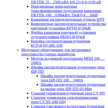
ПКТПК 25…2500 кВА 6/0,23÷0,4÷0,69 кВ
Передвижные комплектные
трансформаторные подстанции карьерные
ПКТПК-160…6300кВА 35кВ/0,4…10кВ
Карьерные распределительные пункты КРП
Комплектные распределительные устройства
наружной установки КРУН 6(10)кВ
Ячейка карьерная наружной установки
отдельностоящая ЯКНО-6(10)кВ
Коробка соединительная рудничная
КСР-6(10)-400..630
Модульное оборудование для эргономики
пространства горных выработок
Модуль подземной подстанции МПП 100 …
1600А
Шкафы распределительные рудничные типа
ШР-ПП
Шкафы распределительные рудничные
типа ШР-ПП 100…1600А
Шкафы распределительные рудничные
на малые токи ШР-ПП-63-Mini
Станция управления рудничная типа СУ-РН
Станции управления электроприводами
типа СУЭП-100(160)
Станция участкового водоотлива рудничная