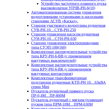
Устройство частотного плавного пуска
высоковольтное УПЧВ-РН-6(10)
Автоматизированная система управления
водоотливными установками и насосными
станциями АСУВ «Каскад».
Станция участкового водоотлива рудничная
СУВ-РН-10…СУВ-РН-250
Станция управления насосом рудничная
СУН-РН-10…СУН-РН-630
Станции управления электроприводами
типа СУЭП-100(160)
Комплектные распределительные устройства
типа КРУ-РН-6-ВВ (с применением
вакуумных выключателей)
Комплектные распределительные устройства
типа КРУ-РН-6-ВК (с применением
вакуумных контакторов)
Комплектные трансформаторные
подстанции рудничные КТП-РН 10…63кВА
серии Mini
Пускатель рудничный прямого пуска
ПР-0,4М…ПР-800М
Пускатель рудничный с мягким (плавным)
пуском типа ПРМ-10М…ПРМ-630М
Комплект средств безопасности