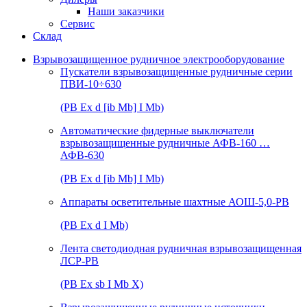
Наши заказчики
Сервис
Склад
Взрывозащищенное рудничное электрооборудование
Пускатели взрывозащищенные рудничные серии
ПВИ-10÷630
(РВ Ex d [ib Mb] I Mb)
Автоматические фидерные выключатели
взрывозащищенные рудничные АФВ-160 …
АФВ-630
(РВ Ex d [ib Mb] I Mb)
Аппараты осветительные шахтные АОШ-5,0-РВ
(РВ Ex d I Mb)
Лента светодиодная рудничная взрывозащищенная
ЛСР-РВ
(РВ Ex sb I Mb Х)