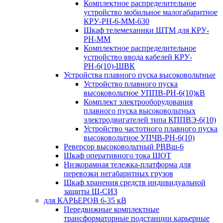
Комплектное распределительное
устройство мобильное малогабаритное
КРУ-РН-6-ММ-630
Шкаф телемеханики ШТМ для КРУ-
РН-ММ
Комплектное распределительное
устройство ввода кабелей КРУ-
РН-6(10)-ШВК
Устройства плавного пуска высоковольтные
Устройство плавного пуска
высоковольтное УППВ-РН-6(10)кВ
Комплект электрооборудования
плавного пуска высоковольтных
электродвигателей типа КППВЭ-6(10)
Устройство частотного плавного пуска
высоковольтное УПЧВ-РН-6(10)
Реверсор высоковольтный РВВш-6
Шкаф оперативного тока ШОТ
Низкорамная тележка-платформа для
перевозки негабаритных грузов
Шкаф хранения средств индивидуальной
защиты Ш-СИЗ
для КАРЬЕРОВ 6-35 кВ
Передвижные комплектные
трансформаторные подстанции карьерные