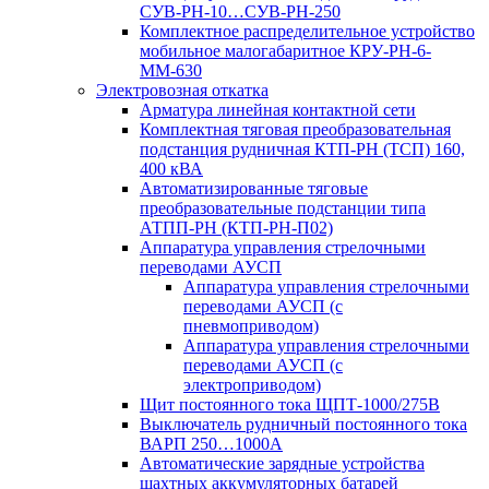
СУВ-РН-10…СУВ-РН-250
Комплектное распределительное устройство
мобильное малогабаритное КРУ-РН-6-
ММ-630
Электровозная откатка
Арматура линейная контактной сети
Комплектная тяговая преобразовательная
подстанция рудничная КТП-РН (ТСП) 160,
400 кВА
Автоматизированные тяговые
преобразовательные подстанции типа
АТПП-РН (КТП-РН-П02)
Аппаратура управления стрелочными
переводами АУСП
Аппаратура управления стрелочными
переводами АУСП (с
пневмоприводом)
Аппаратура управления стрелочными
переводами АУСП (с
электроприводом)
Щит постоянного тока ЩПТ-1000/275В
Выключатель рудничный постоянного тока
ВАРП 250…1000А
Автоматические зарядные устройства
шахтных аккумуляторных батарей