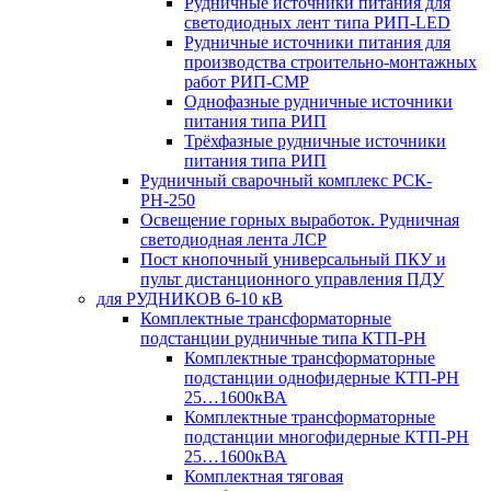
Рудничные источники питания для
светодиодных лент типа РИП-LED
Рудничные источники питания для
производства строительно-монтажных
работ РИП-СМР
Однофазные рудничные источники
питания типа РИП
Трёхфазные рудничные источники
питания типа РИП
Рудничный сварочный комплекс РСК-
РН-250
Освещение горных выработок. Рудничная
светодиодная лента ЛСР
Пост кнопочный универсальный ПКУ и
пульт дистанционного управления ПДУ
для РУДНИКОВ 6-10 кВ
Комплектные трансформаторные
подстанции рудничные типа КТП-РН
Комплектные трансформаторные
подстанции однофидерные КТП-РН
25…1600кВА
Комплектные трансформаторные
подстанции многофидерные КТП-РН
25…1600кВА
Комплектная тяговая