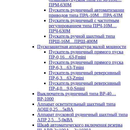
ПРМ-630М
Пускатель рудничный автоматизации
приводов типа ПРА-10М…ПРА-63М
Пускатель рудничный с частотным
регулированием типа ПРЧ-10М…
ПРЧ-630М
Пускатель ручной шахтный типа
ПРШ-16М…ПРШ-400М
Пускозащитная аппаратура малой мощности
Пускатель рудничный прямого пуска
ПР-0,16…63-Fmini
Пускатель рудничный прямого пуска
ПР-6,3…63-Tmini
Пускатель рудничный реверсивный
ПР-6,3…63-Zmini
Пускатель рудничный реверсивный
ПР-4,0…9,0-Smini
Выключатель рудничный типа ВР-40…
ВР-1000
Аппарат осветительный шахтный типа
АОШ 0,25…5кВА
Аппарат пусковой рудничный шахтный типа
АПР 2,5…5,0кВА
Шкаф автоматического включения резерва