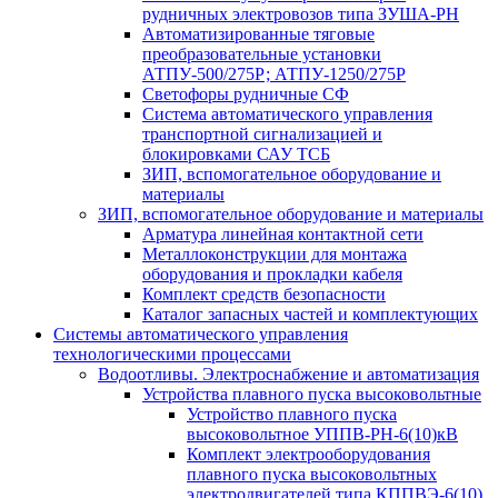
рудничных электровозов типа ЗУША-РН
Автоматизированные тяговые
преобразовательные установки
АТПУ-500/275Р; АТПУ-1250/275Р
Светофоры рудничные СФ
Система автоматического управления
транспортной сигнализацией и
блокировками САУ ТСБ
ЗИП, вспомогательное оборудование и
материалы
ЗИП, вспомогательное оборудование и материалы
Арматура линейная контактной сети
Металлоконструкции для монтажа
оборудования и прокладки кабеля
Комплект средств безопасности
Каталог запасных частей и комплектующих
Системы автоматического управления
технологическими процессами
Водоотливы. Электроснабжение и автоматизация
Устройства плавного пуска высоковольтные
Устройство плавного пуска
высоковольтное УППВ-РН-6(10)кВ
Комплект электрооборудования
плавного пуска высоковольтных
электродвигателей типа КППВЭ-6(10)