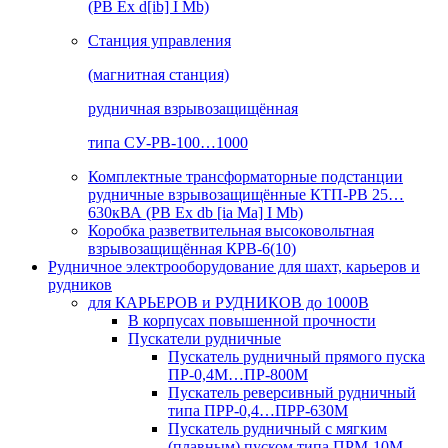
(РВ Ex d[ib] I Mb)
Станция управления
(магнитная станция)
рудничная взрывозащищённая
типа СУ-РВ-100…1000
Комплектные трансформаторные подстанции
рудничные взрывозащищённые КТП-РВ 25…
630кВА (РВ Ex db [ia Ma] I Mb)
Коробка разветвительная высоковольтная
взрывозащищённая КРВ-6(10)
Рудничное электрооборудование для шахт, карьеров и
рудников
для КАРЬЕРОВ и РУДНИКОВ до 1000В
В корпусах повышенной прочности
Пускатели рудничные
Пускатель рудничный прямого пуска
ПР-0,4М…ПР-800М
Пускатель реверсивный рудничный
типа ПРР-0,4…ПРР-630М
Пускатель рудничный с мягким
(плавным) пуском типа ПРМ-10М…