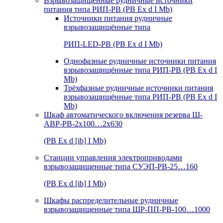
Взрывозащищенные рудничные источники
питания типа РИП-РВ (РВ Ex d I Mb)
Источники питания рудничные
взрывозащищённые типа
РИП-LED-РВ (РВ Ex d I Mb)
Однофазные рудничные источники питания
взрывозащищённые типа РИП-РВ (РВ Ex d I
Mb)
Трёхфазные рудничные источники питания
взрывозащищённые типа РИП-РВ (РВ Ex d I
Mb)
Шкаф автоматического включения резерва Ш-
АВР-РВ-2х100…2х630
(РВ Ex d [ib] I Mb)
Станции управления электроприводами
взрывозащищенные типа СУЭП-РВ-25…160
(РВ Ex d [ib] I Mb)
Шкафы распределительные рудничные
взрывозащищенные типа ШР-ПП-РВ-100…1000