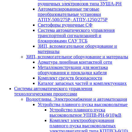
рудничных электровозов типа ЗУША-РН
Автоматизированные тяговые
преобразовательные установки
АТПУ-500/275Р; АТПУ-1250/275Р
Светофоры рудничные СФ
Система автоматического управления
транспортной сигнализацией и
блокировками САУ ТСБ
ЗИП, вспомогательное оборудование и
материалы
ЗИП, вспомогательное оборудование и материалы
Арматура линейная контактной сети
Металлоконструкции для монтажа
оборудования и прокладки кабеля
Комплект средств безопасности
Каталог запасных частей и комплектующих
Системы автоматического управления
технологическими процессами
Водоотливы. Электроснабжение и автоматизация
Устройства плавного пуска высоковольтные
Устройство плавного пуска
высоковольтное УППВ-РН-6(10)кВ
Комплект электрооборудования
плавного пуска высоковольтных
электродвигателей типа КППВЭ-6(10)