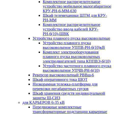
Комплектное распределительное
устройство мобильное малогабаритное
КРУ-РН-6-ММ-630
Шкаф телемеханики ШТМ для КРУ-
РН-ММ
Комплектное распределительное
устройство ввода кабелей КРУ-
РН-6(10)-ШВК
Устройства плавного пуска высоковольтные
Устройство плавного пуска
высоковольтное УППВ-РН-6(10)кВ
Комплект электрооборудования
плавного пуска высоковольтных
электродвигателей типа КППВЭ-6(10)
Устройство частотного плавного пуска
высоковольтное УПЧВ-РН-6(10)
Реверсор высоковольтный РВВш-6
Шкаф оперативного тока ШОТ
Низкорамная тележка-платформа для
перевозки негабаритных грузов
Шкаф хранения средств индивидуальной
защиты Ш-СИЗ
для КАРЬЕРОВ 6-35 кВ
Передвижные комплектные
трансформаторные подстанции карьерные