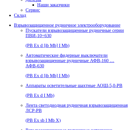
Наши заказчики
Сервис
Склад
Взрывозащищенное рудничное электрооборудование
Пускатели взрывозащищенные рудничные серии
ПВИ-10÷630
(РВ Ex d [ib Mb] I Mb)
Автоматические фидерные выключатели
взрывозащищенные рудничные АФВ-160 …
АФВ-630
(РВ Ex d [ib Mb] I Mb)
Аппараты осветительные шахтные АОШ-5,0-РВ
(РВ Ex d I Mb)
Лента светодиодная рудничная взрывозащищенная
ЛСР-РВ
(РВ Ex sb I Mb Х)