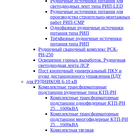
Рудничные источники питания для
светодиодных лент типа РИП-LED
Рудничные источники питания для
производства строительно-монтажных
работ РИП-СМР
Однофазные рудничные источники
питания типа РИП
Трёхфазные рудничные источники
питания типа РИП
Рудничный сварочный комплекс РСК-
РН-250
Освещение горных выработок. Рудничная
светодиодная лента ЛСР
Пост кнопочный универсальный ПКУ и
пульт дистанционного управления ПДУ
для РУДНИКОВ 6-10 кВ
Комплектные трансформаторные
подстанции рудничные типа КТП-РН
Комплектные трансформаторные
подстанции однофидерные КТП-РН
25…1600кВА
Комплектные трансформаторные
подстанции многофидерные КТП-РН
25…1600кВА
Комплектная тяговая