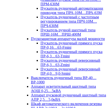
ПРМ-630М
Пускатель рудничный автоматизации
приводов типа ПРА-10М…ПРА-63М
Пускатель рудничный с частотным
регулированием типа ПРЧ-10М…
ПРЧ-630М
Пускатель ручной шахтный типа
ПРШ-16М…ПРШ-400М
Пускозащитная аппаратура малой мощности
Пускатель рудничный прямого пуска
ПР-0,16…63-Fmini
Пускатель рудничный прямого пуска
ПР-6,3…63-Tmini
Пускатель рудничный реверсивный
ПР-6,3…63-Zmini
Пускатель рудничный реверсивный
ПР-4,0…9,0-Smini
Выключатель рудничный типа ВР-40…
ВР-1000
Аппарат осветительный шахтный типа
АОШ 0,25…5кВА
Аппарат пусковой рудничный шахтный типа
АПР 2,5…5,0кВА
Шкаф автоматического включения резерва