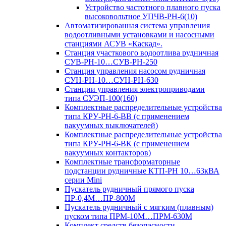
Устройство частотного плавного пуска
высоковольтное УПЧВ-РН-6(10)
Автоматизированная система управления
водоотливными установками и насосными
станциями АСУВ «Каскад».
Станция участкового водоотлива рудничная
СУВ-РН-10…СУВ-РН-250
Станция управления насосом рудничная
СУН-РН-10…СУН-РН-630
Станции управления электроприводами
типа СУЭП-100(160)
Комплектные распределительные устройства
типа КРУ-РН-6-ВВ (с применением
вакуумных выключателей)
Комплектные распределительные устройства
типа КРУ-РН-6-ВК (с применением
вакуумных контакторов)
Комплектные трансформаторные
подстанции рудничные КТП-РН 10…63кВА
серии Mini
Пускатель рудничный прямого пуска
ПР-0,4М…ПР-800М
Пускатель рудничный с мягким (плавным)
пуском типа ПРМ-10М…ПРМ-630М
Комплект средств безопасности