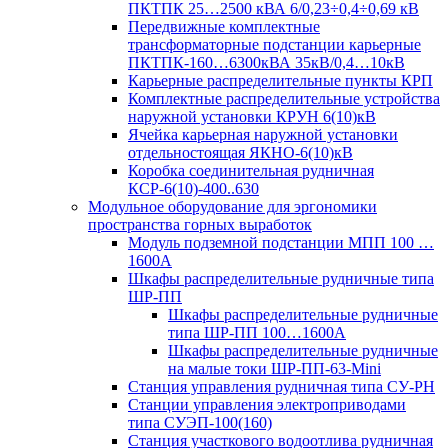
ПКТПК 25…2500 кВА 6/0,23÷0,4÷0,69 кВ
Передвижные комплектные
трансформаторные подстанции карьерные
ПКТПК-160…6300кВА 35кВ/0,4…10кВ
Карьерные распределительные пункты КРП
Комплектные распределительные устройства
наружной установки КРУН 6(10)кВ
Ячейка карьерная наружной установки
отдельностоящая ЯКНО-6(10)кВ
Коробка соединительная рудничная
КСР-6(10)-400..630
Модульное оборудование для эргономики
пространства горных выработок
Модуль подземной подстанции МПП 100 …
1600А
Шкафы распределительные рудничные типа
ШР-ПП
Шкафы распределительные рудничные
типа ШР-ПП 100…1600А
Шкафы распределительные рудничные
на малые токи ШР-ПП-63-Mini
Станция управления рудничная типа СУ-РН
Станции управления электроприводами
типа СУЭП-100(160)
Станция участкового водоотлива рудничная