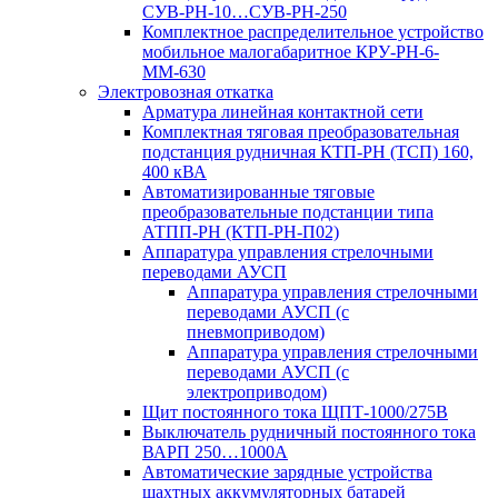
СУВ-РН-10…СУВ-РН-250
Комплектное распределительное устройство
мобильное малогабаритное КРУ-РН-6-
ММ-630
Электровозная откатка
Арматура линейная контактной сети
Комплектная тяговая преобразовательная
подстанция рудничная КТП-РН (ТСП) 160,
400 кВА
Автоматизированные тяговые
преобразовательные подстанции типа
АТПП-РН (КТП-РН-П02)
Аппаратура управления стрелочными
переводами АУСП
Аппаратура управления стрелочными
переводами АУСП (с
пневмоприводом)
Аппаратура управления стрелочными
переводами АУСП (с
электроприводом)
Щит постоянного тока ЩПТ-1000/275В
Выключатель рудничный постоянного тока
ВАРП 250…1000А
Автоматические зарядные устройства
шахтных аккумуляторных батарей