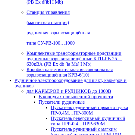
(РВ Ex d[ib] I Mb)
Станция управления
(магнитная станция)
рудничная взрывозащищённая
типа СУ-РВ-100…1000
Комплектные трансформаторные подстанции
рудничные взрывозащищённые КТП-РВ 25…
630кВА (РВ Ex db [ia Ma] I Mb)
Коробка разветвительная высоковольтная
взрывозащищённая КРВ-6(10)
Рудничное электрооборудование для шахт, карьеров и
рудников
для КАРЬЕРОВ и РУДНИКОВ до 1000В
В корпусах повышенной прочности
Пускатели рудничные
Пускатель рудничный прямого пуска
ПР-0,4М…ПР-800М
Пускатель реверсивный рудничный
типа ПРР-0,4…ПРР-630М
Пускатель рудничный с мягким
(плавным) пуском типа ПРМ-10М…