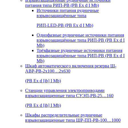
Взрывозащищенные рудничные источники
питания типа РИП-РВ (РВ Ex d I Mb)
Источники питания рудничные
взрывозащищённые типа
РИП-LED-РВ (РВ Ex d I Mb)
Однофазные рудничные источники питания
взрывозащищённые типа РИП-РВ (РВ Ex d I
Mb)
Трёхфазные рудничные источники питания
взрывозащищённые типа РИП-РВ (РВ Ex d I
Mb)
Шкаф автоматического включения резерва Ш-
АВР-РВ-2х100…2х630
(РВ Ex d [ib] I Mb)
Станции управления электроприводами
взрывозащищенные типа СУЭП-РВ-25…160
(РВ Ex d [ib] I Mb)
Шкафы распределительные рудничные
взрывозащищенные типа ШР-ПП-РВ-100…1000