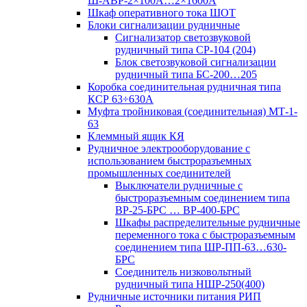
Ш-АВР-2×100А…2×1600А
Шкаф оперативного тока ШОТ
Блоки сигнализации рудничные
Сигнализатор светозвуковой
рудничный типа СР-104 (204)
Блок светозвуковой сигнализации
рудничный типа БС-200…205
Коробка соединительная рудничная типа
КСР 63÷630А
Муфта тройниковая (соединительная) МТ-1-
63
Клеммный ящик КЯ
Рудничное электрооборудование с
использованием быстроразъемных
промышленных соединителей
Выключатели рудничные с
быстроразъемным соединением типа
ВР-25-БРС … ВР-400-БРС
Шкафы распределительные рудничные
переменного тока с быстроразъемным
соединением типа ШР-ПП-63…630-
БРС
Соединитель низковольтный
рудничный типа НШР-250(400)
Рудничные источники питания РИП