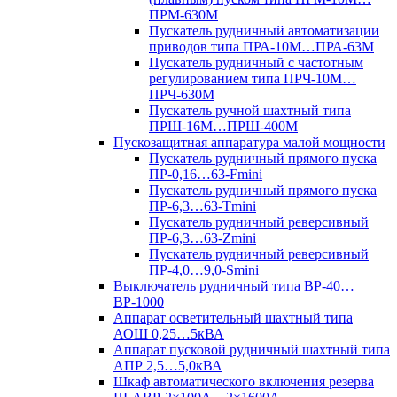
ПРМ-630М
Пускатель рудничный автоматизации
приводов типа ПРА-10М…ПРА-63М
Пускатель рудничный с частотным
регулированием типа ПРЧ-10М…
ПРЧ-630М
Пускатель ручной шахтный типа
ПРШ-16М…ПРШ-400М
Пускозащитная аппаратура малой мощности
Пускатель рудничный прямого пуска
ПР-0,16…63-Fmini
Пускатель рудничный прямого пуска
ПР-6,3…63-Tmini
Пускатель рудничный реверсивный
ПР-6,3…63-Zmini
Пускатель рудничный реверсивный
ПР-4,0…9,0-Smini
Выключатель рудничный типа ВР-40…
ВР-1000
Аппарат осветительный шахтный типа
АОШ 0,25…5кВА
Аппарат пусковой рудничный шахтный типа
АПР 2,5…5,0кВА
Шкаф автоматического включения резерва