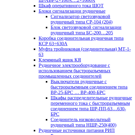
Ш-АВР-2×100А…2×1600А
Шкаф оперативного тока ШОТ
Блоки сигнализации рудничные
Сигнализатор светозвуковой
рудничный типа СР-104 (204)
Блок светозвуковой сигнализации
рудничный типа БС-200…205
Коробка соединительная рудничная типа
КСР 63÷630А
Муфта тройниковая (соединительная) МТ-1-
63
Клеммный ящик КЯ
Рудничное электрооборудование с
использованием быстроразъемных
промышленных соединителей
Выключатели рудничные с
быстроразъемным соединением типа
ВР-25-БРС … ВР-400-БРС
Шкафы распределительные рудничные
переменного тока с быстроразъемным
соединением типа ШР-ПП-63…630-
БРС
Соединитель низковольтный
рудничный типа НШР-250(400)
Рудничные источники питания РИП