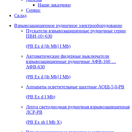
Наши заказчики
Сервис
Склад
Взрывозащищенное рудничное электрооборудование
Пускатели взрывозащищенные рудничные серии
ПВИ-10÷630
(РВ Ex d [ib Mb] I Mb)
Автоматические фидерные выключатели
взрывозащищенные рудничные АФВ-160 …
АФВ-630
(РВ Ex d [ib Mb] I Mb)
Аппараты осветительные шахтные АОШ-5,0-РВ
(РВ Ex d I Mb)
Лента светодиодная рудничная взрывозащищенная
ЛСР-РВ
(РВ Ex sb I Mb Х)