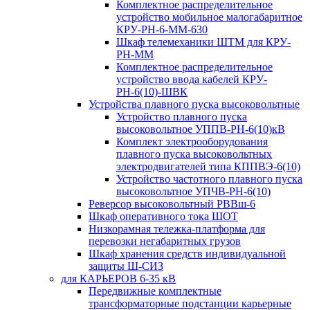
Комплектное распределительное
устройство мобильное малогабаритное
КРУ-РН-6-ММ-630
Шкаф телемеханики ШТМ для КРУ-
РН-ММ
Комплектное распределительное
устройство ввода кабелей КРУ-
РН-6(10)-ШВК
Устройства плавного пуска высоковольтные
Устройство плавного пуска
высоковольтное УППВ-РН-6(10)кВ
Комплект электрооборудования
плавного пуска высоковольтных
электродвигателей типа КППВЭ-6(10)
Устройство частотного плавного пуска
высоковольтное УПЧВ-РН-6(10)
Реверсор высоковольтный РВВш-6
Шкаф оперативного тока ШОТ
Низкорамная тележка-платформа для
перевозки негабаритных грузов
Шкаф хранения средств индивидуальной
защиты Ш-СИЗ
для КАРЬЕРОВ 6-35 кВ
Передвижные комплектные
трансформаторные подстанции карьерные