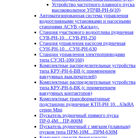
Устройство частотного плавного пуска
высоковольтное УПЧВ-РН-6(10)
Автоматизированная система управления
водоотливными установками и насосными
станциями АСУВ «Каскад».
Станция участкового водоотлива рудничная
СУВ-РН-10…СУВ-РН-250
Станция управления насосом рудничная
СУН-РН-10…СУН-РН-630
Станции управления электроприводами
типа СУЭП-100(160)
Комплектные распределительные устройства
типа КРУ-РН-6-ВВ (с применением
вакуумных выключателей)
Комплектные распределительные устройства
типа КРУ-РН-6-ВК (с применением
вакуумных контакторов)
Комплектные трансформаторные
подстанции рудничные КТП-РН 10…63кВА
серии Mini
Пускатель рудничный прямого пуска
ПР-0,4М…ПР-800М
Пускатель рудничный с мягким (плавным)
пуском типа ПРМ-10М…ПРМ-630М
Комплект средств безопасности