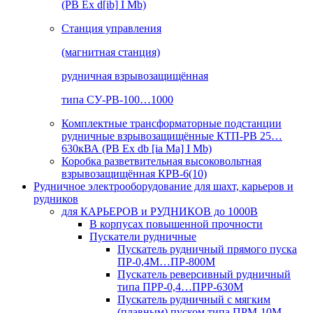
(РВ Ex d[ib] I Mb)
Станция управления
(магнитная станция)
рудничная взрывозащищённая
типа СУ-РВ-100…1000
Комплектные трансформаторные подстанции
рудничные взрывозащищённые КТП-РВ 25…
630кВА (РВ Ex db [ia Ma] I Mb)
Коробка разветвительная высоковольтная
взрывозащищённая КРВ-6(10)
Рудничное электрооборудование для шахт, карьеров и
рудников
для КАРЬЕРОВ и РУДНИКОВ до 1000В
В корпусах повышенной прочности
Пускатели рудничные
Пускатель рудничный прямого пуска
ПР-0,4М…ПР-800М
Пускатель реверсивный рудничный
типа ПРР-0,4…ПРР-630М
Пускатель рудничный с мягким
(плавным) пуском типа ПРМ-10М…