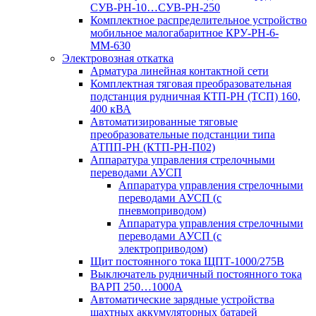
СУВ-РН-10…СУВ-РН-250
Комплектное распределительное устройство
мобильное малогабаритное КРУ-РН-6-
ММ-630
Электровозная откатка
Арматура линейная контактной сети
Комплектная тяговая преобразовательная
подстанция рудничная КТП-РН (ТСП) 160,
400 кВА
Автоматизированные тяговые
преобразовательные подстанции типа
АТПП-РН (КТП-РН-П02)
Аппаратура управления стрелочными
переводами АУСП
Аппаратура управления стрелочными
переводами АУСП (с
пневмоприводом)
Аппаратура управления стрелочными
переводами АУСП (с
электроприводом)
Щит постоянного тока ЩПТ-1000/275В
Выключатель рудничный постоянного тока
ВАРП 250…1000А
Автоматические зарядные устройства
шахтных аккумуляторных батарей