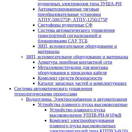
рудничных электровозов типа ЗУША-РН
Автоматизированные тяговые
преобразовательные установки
АТПУ-500/275Р; АТПУ-1250/275Р
Светофоры рудничные СФ
Система автоматического управления
транспортной сигнализацией и
блокировками САУ ТСБ
ЗИП, вспомогательное оборудование и
материалы
ЗИП, вспомогательное оборудование и материалы
Арматура линейная контактной сети
Металлоконструкции для монтажа
оборудования и прокладки кабеля
Комплект средств безопасности
Каталог запасных частей и комплектующих
Системы автоматического управления
технологическими процессами
Водоотливы. Электроснабжение и автоматизация
Устройства плавного пуска высоковольтные
Устройство плавного пуска
высоковольтное УППВ-РН-6(10)кВ
Комплект электрооборудования
плавного пуска высоковольтных
электродвигателей типа КППВЭ-6(10)