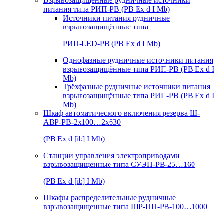
Взрывозащищенные рудничные источники
питания типа РИП-РВ (РВ Ex d I Mb)
Источники питания рудничные
взрывозащищённые типа
РИП-LED-РВ (РВ Ex d I Mb)
Однофазные рудничные источники питания
взрывозащищённые типа РИП-РВ (РВ Ex d I
Mb)
Трёхфазные рудничные источники питания
взрывозащищённые типа РИП-РВ (РВ Ex d I
Mb)
Шкаф автоматического включения резерва Ш-
АВР-РВ-2х100…2х630
(РВ Ex d [ib] I Mb)
Станции управления электроприводами
взрывозащищенные типа СУЭП-РВ-25…160
(РВ Ex d [ib] I Mb)
Шкафы распределительные рудничные
взрывозащищенные типа ШР-ПП-РВ-100…1000