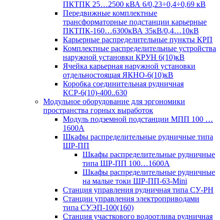
ПКТПК 25…2500 кВА 6/0,23÷0,4÷0,69 кВ
Передвижные комплектные
трансформаторные подстанции карьерные
ПКТПК-160…6300кВА 35кВ/0,4…10кВ
Карьерные распределительные пункты КРП
Комплектные распределительные устройства
наружной установки КРУН 6(10)кВ
Ячейка карьерная наружной установки
отдельностоящая ЯКНО-6(10)кВ
Коробка соединительная рудничная
КСР-6(10)-400..630
Модульное оборудование для эргономики
пространства горных выработок
Модуль подземной подстанции МПП 100 …
1600А
Шкафы распределительные рудничные типа
ШР-ПП
Шкафы распределительные рудничные
типа ШР-ПП 100…1600А
Шкафы распределительные рудничные
на малые токи ШР-ПП-63-Mini
Станция управления рудничная типа СУ-РН
Станции управления электроприводами
типа СУЭП-100(160)
Станция участкового водоотлива рудничная