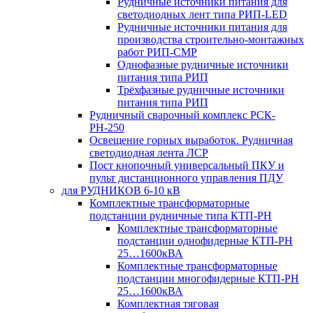
Рудничные источники питания для
светодиодных лент типа РИП-LED
Рудничные источники питания для
производства строительно-монтажных
работ РИП-СМР
Однофазные рудничные источники
питания типа РИП
Трёхфазные рудничные источники
питания типа РИП
Рудничный сварочный комплекс РСК-
РН-250
Освещение горных выработок. Рудничная
светодиодная лента ЛСР
Пост кнопочный универсальный ПКУ и
пульт дистанционного управления ПДУ
для РУДНИКОВ 6-10 кВ
Комплектные трансформаторные
подстанции рудничные типа КТП-РН
Комплектные трансформаторные
подстанции однофидерные КТП-РН
25…1600кВА
Комплектные трансформаторные
подстанции многофидерные КТП-РН
25…1600кВА
Комплектная тяговая