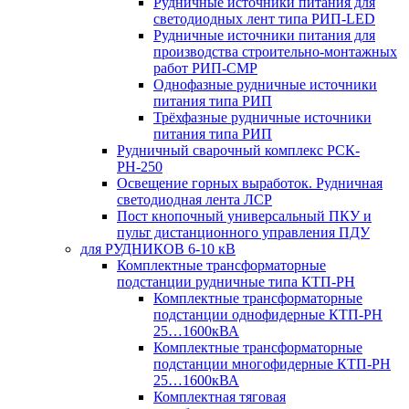
Рудничные источники питания для
светодиодных лент типа РИП-LED
Рудничные источники питания для
производства строительно-монтажных
работ РИП-СМР
Однофазные рудничные источники
питания типа РИП
Трёхфазные рудничные источники
питания типа РИП
Рудничный сварочный комплекс РСК-
РН-250
Освещение горных выработок. Рудничная
светодиодная лента ЛСР
Пост кнопочный универсальный ПКУ и
пульт дистанционного управления ПДУ
для РУДНИКОВ 6-10 кВ
Комплектные трансформаторные
подстанции рудничные типа КТП-РН
Комплектные трансформаторные
подстанции однофидерные КТП-РН
25…1600кВА
Комплектные трансформаторные
подстанции многофидерные КТП-РН
25…1600кВА
Комплектная тяговая