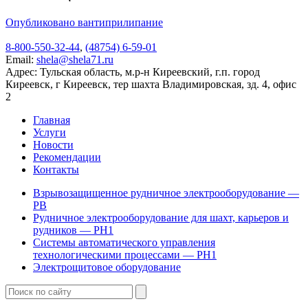
Опубликовано в
антиприлипание
8-800-550-32-44
,
(48754) 6-59-01
Email:
shela@shela71.ru
Адрес:
Тульская область, м.р-н Киреевский, г.п. город
Киреевск, г Киреевск, тер шахта Владимировская, зд. 4, офис
2
Главная
Услуги
Новости
Рекомендации
Контакты
Взрывозащищенное рудничное электрооборудование —
РВ
Рудничное электрооборудование для шахт, карьеров и
рудников — РН1
Системы автоматического управления
технологическими процессами — РН1
Электрощитовое оборудование