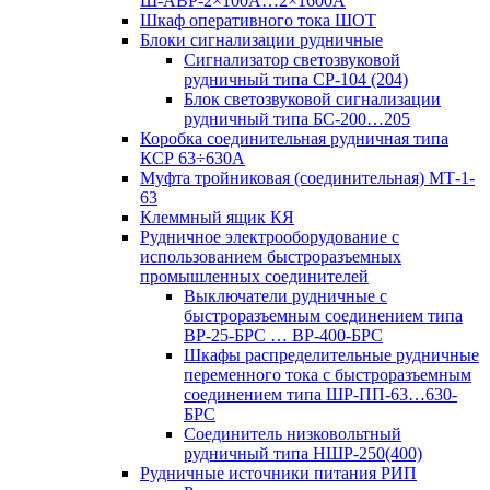
Ш-АВР-2×100А…2×1600А
Шкаф оперативного тока ШОТ
Блоки сигнализации рудничные
Сигнализатор светозвуковой
рудничный типа СР-104 (204)
Блок светозвуковой сигнализации
рудничный типа БС-200…205
Коробка соединительная рудничная типа
КСР 63÷630А
Муфта тройниковая (соединительная) МТ-1-
63
Клеммный ящик КЯ
Рудничное электрооборудование с
использованием быстроразъемных
промышленных соединителей
Выключатели рудничные с
быстроразъемным соединением типа
ВР-25-БРС … ВР-400-БРС
Шкафы распределительные рудничные
переменного тока с быстроразъемным
соединением типа ШР-ПП-63…630-
БРС
Соединитель низковольтный
рудничный типа НШР-250(400)
Рудничные источники питания РИП