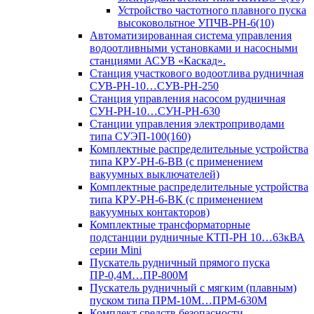
Устройство частотного плавного пуска
высоковольтное УПЧВ-РН-6(10)
Автоматизированная система управления
водоотливными установками и насосными
станциями АСУВ «Каскад».
Станция участкового водоотлива рудничная
СУВ-РН-10…СУВ-РН-250
Станция управления насосом рудничная
СУН-РН-10…СУН-РН-630
Станции управления электроприводами
типа СУЭП-100(160)
Комплектные распределительные устройства
типа КРУ-РН-6-ВВ (с применением
вакуумных выключателей)
Комплектные распределительные устройства
типа КРУ-РН-6-ВК (с применением
вакуумных контакторов)
Комплектные трансформаторные
подстанции рудничные КТП-РН 10…63кВА
серии Mini
Пускатель рудничный прямого пуска
ПР-0,4М…ПР-800М
Пускатель рудничный с мягким (плавным)
пуском типа ПРМ-10М…ПРМ-630М
Комплект средств безопасности