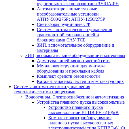
рудничных электровозов типа ЗУША-РН
Автоматизированные тяговые
преобразовательные установки
АТПУ-500/275Р; АТПУ-1250/275Р
Светофоры рудничные СФ
Система автоматического управления
транспортной сигнализацией и
блокировками САУ ТСБ
ЗИП, вспомогательное оборудование и
материалы
ЗИП, вспомогательное оборудование и материалы
Арматура линейная контактной сети
Металлоконструкции для монтажа
оборудования и прокладки кабеля
Комплект средств безопасности
Каталог запасных частей и комплектующих
Системы автоматического управления
технологическими процессами
Водоотливы. Электроснабжение и автоматизация
Устройства плавного пуска высоковольтные
Устройство плавного пуска
высоковольтное УППВ-РН-6(10)кВ
Комплект электрооборудования
плавного пуска высоковольтных
электродвигателей типа КППВЭ-6(10)