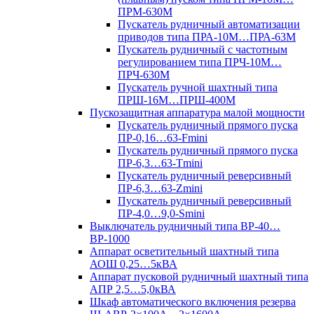
ПРМ-630М
Пускатель рудничный автоматизации
приводов типа ПРА-10М…ПРА-63М
Пускатель рудничный с частотным
регулированием типа ПРЧ-10М…
ПРЧ-630М
Пускатель ручной шахтный типа
ПРШ-16М…ПРШ-400М
Пускозащитная аппаратура малой мощности
Пускатель рудничный прямого пуска
ПР-0,16…63-Fmini
Пускатель рудничный прямого пуска
ПР-6,3…63-Tmini
Пускатель рудничный реверсивный
ПР-6,3…63-Zmini
Пускатель рудничный реверсивный
ПР-4,0…9,0-Smini
Выключатель рудничный типа ВР-40…
ВР-1000
Аппарат осветительный шахтный типа
АОШ 0,25…5кВА
Аппарат пусковой рудничный шахтный типа
АПР 2,5…5,0кВА
Шкаф автоматического включения резерва