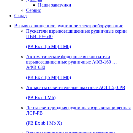
Наши заказчики
Сервис
Склад
Взрывозащищенное рудничное электрооборудование
Пускатели взрывозащищенные рудничные серии
ПВИ-10÷630
(РВ Ex d [ib Mb] I Mb)
Автоматические фидерные выключатели
взрывозащищенные рудничные АФВ-160 …
АФВ-630
(РВ Ex d [ib Mb] I Mb)
Аппараты осветительные шахтные АОШ-5,0-РВ
(РВ Ex d I Mb)
Лента светодиодная рудничная взрывозащищенная
ЛСР-РВ
(РВ Ex sb I Mb Х)