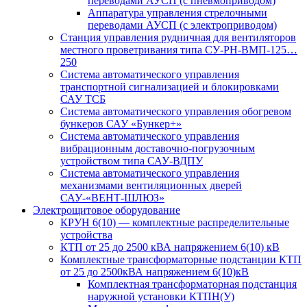
переводами АУСП (с пневмоприводом)
Аппаратура управления стрелочными
переводами АУСП (с электроприводом)
Станция управления рудничная для вентиляторов
местного проветривания типа СУ-РН-ВМП-125…
250
Система автоматического управления
транспортной сигнализацией и блокировками
САУ ТСБ
Система автоматического управления обогревом
бункеров САУ «Бункер+»
Система автоматического управления
вибрационным доставочно-погрузочным
устройством типа САУ-ВДПУ
Система автоматического управления
механизмами вентиляционных дверей
САУ-«ВЕНТ-ШЛЮЗ»
Электрощитовое оборудование
КРУН 6(10) — комплектные распределительные
устройства
КТП от 25 до 2500 кВА напряжением 6(10) кВ
Комплектные трансформаторные подстанции КТП
от 25 до 2500кВА напряжением 6(10)кВ
Комплектная трансформаторная подстанция
наружной установки КТПН(У)