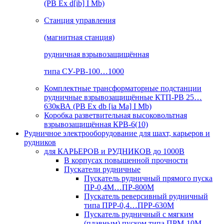
(РВ Ex d[ib] I Mb)
Станция управления
(магнитная станция)
рудничная взрывозащищённая
типа СУ-РВ-100…1000
Комплектные трансформаторные подстанции
рудничные взрывозащищённые КТП-РВ 25…
630кВА (РВ Ex db [ia Ma] I Mb)
Коробка разветвительная высоковольтная
взрывозащищённая КРВ-6(10)
Рудничное электрооборудование для шахт, карьеров и
рудников
для КАРЬЕРОВ и РУДНИКОВ до 1000В
В корпусах повышенной прочности
Пускатели рудничные
Пускатель рудничный прямого пуска
ПР-0,4М…ПР-800М
Пускатель реверсивный рудничный
типа ПРР-0,4…ПРР-630М
Пускатель рудничный с мягким
(плавным) пуском типа ПРМ-10М…