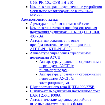
СУВ-РН-10…СУВ-РН-250
Комплектное распределительное устройство
мобильное малогабаритное КРУ-РН-6-
ММ-630
Электровозная откатка
Арматура линейная контактной сети
Комплектная тяговая преобразовательная
подстанция рудничная КТП-РН (ТСП) 160,
400 кВА
Автоматизированные тяговые
преобразовательные подстанции типа
АТПП-РН (КТП-РН-П02)
Аппаратура управления стрелочными
переводами АУСП
Аппаратура управления стрелочными
переводами АУСП (с
пневмоприводом)
Аппаратура управления стрелочными
переводами АУСП (с
электроприводом)
Щит постоянного тока ЩПТ-1000/275В
Выключатель рудничный постоянного тока
ВАРП 250…1000А
Автоматические зарядные устройства
шахтных аккумуляторных батарей