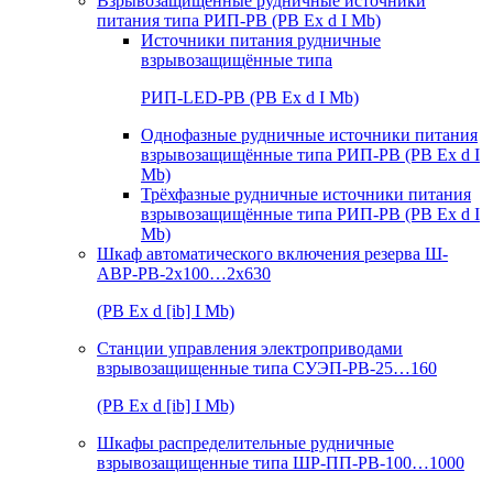
Взрывозащищенные рудничные источники
питания типа РИП-РВ (РВ Ex d I Mb)
Источники питания рудничные
взрывозащищённые типа
РИП-LED-РВ (РВ Ex d I Mb)
Однофазные рудничные источники питания
взрывозащищённые типа РИП-РВ (РВ Ex d I
Mb)
Трёхфазные рудничные источники питания
взрывозащищённые типа РИП-РВ (РВ Ex d I
Mb)
Шкаф автоматического включения резерва Ш-
АВР-РВ-2х100…2х630
(РВ Ex d [ib] I Mb)
Станции управления электроприводами
взрывозащищенные типа СУЭП-РВ-25…160
(РВ Ex d [ib] I Mb)
Шкафы распределительные рудничные
взрывозащищенные типа ШР-ПП-РВ-100…1000