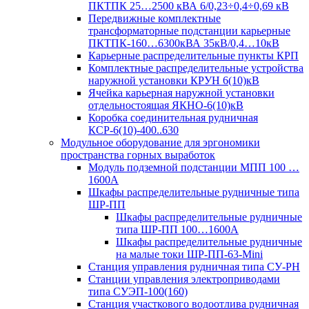
ПКТПК 25…2500 кВА 6/0,23÷0,4÷0,69 кВ
Передвижные комплектные
трансформаторные подстанции карьерные
ПКТПК-160…6300кВА 35кВ/0,4…10кВ
Карьерные распределительные пункты КРП
Комплектные распределительные устройства
наружной установки КРУН 6(10)кВ
Ячейка карьерная наружной установки
отдельностоящая ЯКНО-6(10)кВ
Коробка соединительная рудничная
КСР-6(10)-400..630
Модульное оборудование для эргономики
пространства горных выработок
Модуль подземной подстанции МПП 100 …
1600А
Шкафы распределительные рудничные типа
ШР-ПП
Шкафы распределительные рудничные
типа ШР-ПП 100…1600А
Шкафы распределительные рудничные
на малые токи ШР-ПП-63-Mini
Станция управления рудничная типа СУ-РН
Станции управления электроприводами
типа СУЭП-100(160)
Станция участкового водоотлива рудничная