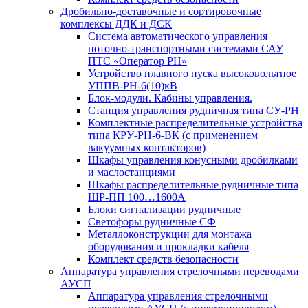
Дробильно-доставочные и сортировочные
комплексы ДДК и ДСК
Система автоматического управления
поточно-транспортными системами САУ
ПТС «Оператор РН»
Устройство плавного пуска высоковольтное
УППВ-РН-6(10)кВ
Блок-модули. Кабины управления.
Станция управления рудничная типа СУ-РН
Комплектные распределительные устройства
типа КРУ-РН-6-ВК (с применением
вакуумных контакторов)
Шкафы управления конусными дробилками
и маслостанциями
Шкафы распределительные рудничные типа
ШР-ПП 100…1600А
Блоки сигнализации рудничные
Светофоры рудничные СФ
Металлоконструкции для монтажа
оборудования и прокладки кабеля
Комплект средств безопасности
Аппаратура управления стрелочными переводами
АУСП
Аппаратура управления стрелочными