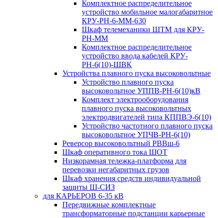
Комплектное распределительное
устройство мобильное малогабаритное
КРУ-РН-6-ММ-630
Шкаф телемеханики ШТМ для КРУ-
РН-ММ
Комплектное распределительное
устройство ввода кабелей КРУ-
РН-6(10)-ШВК
Устройства плавного пуска высоковольтные
Устройство плавного пуска
высоковольтное УППВ-РН-6(10)кВ
Комплект электрооборудования
плавного пуска высоковольтных
электродвигателей типа КППВЭ-6(10)
Устройство частотного плавного пуска
высоковольтное УПЧВ-РН-6(10)
Реверсор высоковольтный РВВш-6
Шкаф оперативного тока ШОТ
Низкорамная тележка-платформа для
перевозки негабаритных грузов
Шкаф хранения средств индивидуальной
защиты Ш-СИЗ
для КАРЬЕРОВ 6-35 кВ
Передвижные комплектные
трансформаторные подстанции карьерные