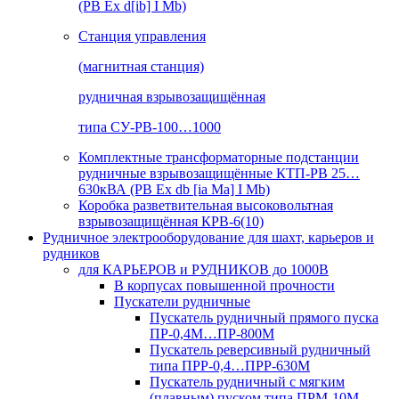
(РВ Ex d[ib] I Mb)
Станция управления
(магнитная станция)
рудничная взрывозащищённая
типа СУ-РВ-100…1000
Комплектные трансформаторные подстанции
рудничные взрывозащищённые КТП-РВ 25…
630кВА (РВ Ex db [ia Ma] I Mb)
Коробка разветвительная высоковольтная
взрывозащищённая КРВ-6(10)
Рудничное электрооборудование для шахт, карьеров и
рудников
для КАРЬЕРОВ и РУДНИКОВ до 1000В
В корпусах повышенной прочности
Пускатели рудничные
Пускатель рудничный прямого пуска
ПР-0,4М…ПР-800М
Пускатель реверсивный рудничный
типа ПРР-0,4…ПРР-630М
Пускатель рудничный с мягким
(плавным) пуском типа ПРМ-10М…