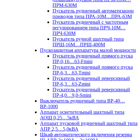
ПРМ-630М
Пускатель рудничный автоматизации
приводов типа ПРА-10М…ПРА-63М
Пускатель рудничный с частотным
регулированием типа ПРЧ-10М…
ПРЧ-630М
Пускатель ручной шахтный типа
ПРШ-16М…ПРШ-400М
Пускозащитная аппаратура малой мощности
Пускатель рудничный прямого пуска
ПР-0,16…63-Fmini
Пускатель рудничный прямого пуска
ПР-6,3…63-Tmini
Пускатель рудничный реверсивный
ПР-6,3…63-Zmini
Пускатель рудничный реверсивный
ПР-4,0…9,0-Smini
Выключатель рудничный типа ВР-40…
ВР-1000
Аппарат осветительный шахтный типа
АОШ 0,25…5кВА
Аппарат пусковой рудничный шахтный типа
АПР 2,5…5,0кВА
Шкаф автоматического включения резерва