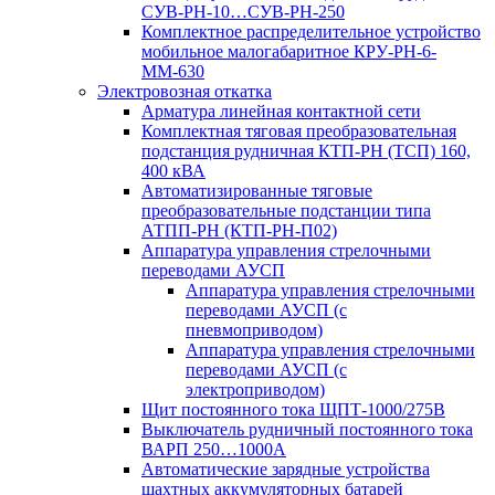
СУВ-РН-10…СУВ-РН-250
Комплектное распределительное устройство
мобильное малогабаритное КРУ-РН-6-
ММ-630
Электровозная откатка
Арматура линейная контактной сети
Комплектная тяговая преобразовательная
подстанция рудничная КТП-РН (ТСП) 160,
400 кВА
Автоматизированные тяговые
преобразовательные подстанции типа
АТПП-РН (КТП-РН-П02)
Аппаратура управления стрелочными
переводами АУСП
Аппаратура управления стрелочными
переводами АУСП (с
пневмоприводом)
Аппаратура управления стрелочными
переводами АУСП (с
электроприводом)
Щит постоянного тока ЩПТ-1000/275В
Выключатель рудничный постоянного тока
ВАРП 250…1000А
Автоматические зарядные устройства
шахтных аккумуляторных батарей