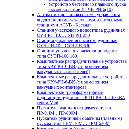
Устройство частотного плавного пуска
высоковольтное УПЧВ-РН-6(10)
Автоматизированная система управления
водоотливными установками и насосными
станциями АСУВ «Каскад».
Станция участкового водоотлива рудничная
СУВ-РН-10…СУВ-РН-250
Станция управления насосом рудничная
СУН-РН-10…СУН-РН-630
Станции управления электроприводами
типа СУЭП-100(160)
Комплектные распределительные устройства
типа КРУ-РН-6-ВВ (с применением
вакуумных выключателей)
Комплектные распределительные устройства
типа КРУ-РН-6-ВК (с применением
вакуумных контакторов)
Комплектные трансформаторные
подстанции рудничные КТП-РН 10…63кВА
серии Mini
Пускатель рудничный прямого пуска
ПР-0,4М…ПР-800М
Пускатель рудничный с мягким (плавным)
пуском типа ПРМ-10М…ПРМ-630М
Комплект средств безопасности