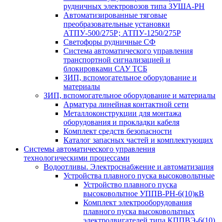
рудничных электровозов типа ЗУША-РН
Автоматизированные тяговые
преобразовательные установки
АТПУ-500/275Р; АТПУ-1250/275Р
Светофоры рудничные СФ
Система автоматического управления
транспортной сигнализацией и
блокировками САУ ТСБ
ЗИП, вспомогательное оборудование и
материалы
ЗИП, вспомогательное оборудование и материалы
Арматура линейная контактной сети
Металлоконструкции для монтажа
оборудования и прокладки кабеля
Комплект средств безопасности
Каталог запасных частей и комплектующих
Системы автоматического управления
технологическими процессами
Водоотливы. Электроснабжение и автоматизация
Устройства плавного пуска высоковольтные
Устройство плавного пуска
высоковольтное УППВ-РН-6(10)кВ
Комплект электрооборудования
плавного пуска высоковольтных
электродвигателей типа КППВЭ-6(10)