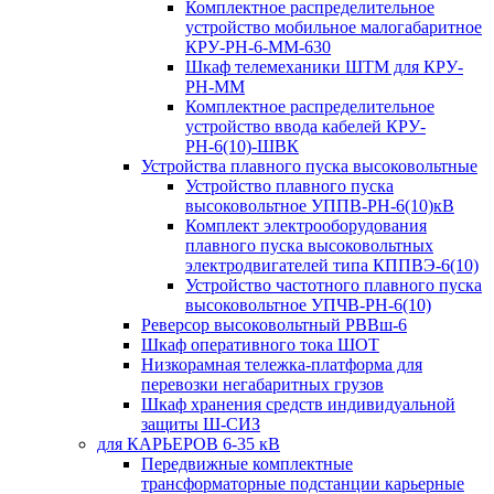
Комплектное распределительное
устройство мобильное малогабаритное
КРУ-РН-6-ММ-630
Шкаф телемеханики ШТМ для КРУ-
РН-ММ
Комплектное распределительное
устройство ввода кабелей КРУ-
РН-6(10)-ШВК
Устройства плавного пуска высоковольтные
Устройство плавного пуска
высоковольтное УППВ-РН-6(10)кВ
Комплект электрооборудования
плавного пуска высоковольтных
электродвигателей типа КППВЭ-6(10)
Устройство частотного плавного пуска
высоковольтное УПЧВ-РН-6(10)
Реверсор высоковольтный РВВш-6
Шкаф оперативного тока ШОТ
Низкорамная тележка-платформа для
перевозки негабаритных грузов
Шкаф хранения средств индивидуальной
защиты Ш-СИЗ
для КАРЬЕРОВ 6-35 кВ
Передвижные комплектные
трансформаторные подстанции карьерные