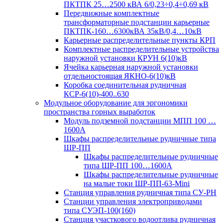
ПКТПК 25…2500 кВА 6/0,23÷0,4÷0,69 кВ
Передвижные комплектные
трансформаторные подстанции карьерные
ПКТПК-160…6300кВА 35кВ/0,4…10кВ
Карьерные распределительные пункты КРП
Комплектные распределительные устройства
наружной установки КРУН 6(10)кВ
Ячейка карьерная наружной установки
отдельностоящая ЯКНО-6(10)кВ
Коробка соединительная рудничная
КСР-6(10)-400..630
Модульное оборудование для эргономики
пространства горных выработок
Модуль подземной подстанции МПП 100 …
1600А
Шкафы распределительные рудничные типа
ШР-ПП
Шкафы распределительные рудничные
типа ШР-ПП 100…1600А
Шкафы распределительные рудничные
на малые токи ШР-ПП-63-Mini
Станция управления рудничная типа СУ-РН
Станции управления электроприводами
типа СУЭП-100(160)
Станция участкового водоотлива рудничная