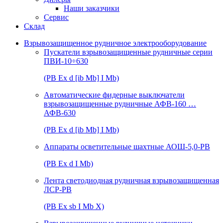
Наши заказчики
Сервис
Склад
Взрывозащищенное рудничное электрооборудование
Пускатели взрывозащищенные рудничные серии
ПВИ-10÷630
(РВ Ex d [ib Mb] I Mb)
Автоматические фидерные выключатели
взрывозащищенные рудничные АФВ-160 …
АФВ-630
(РВ Ex d [ib Mb] I Mb)
Аппараты осветительные шахтные АОШ-5,0-РВ
(РВ Ex d I Mb)
Лента светодиодная рудничная взрывозащищенная
ЛСР-РВ
(РВ Ex sb I Mb Х)