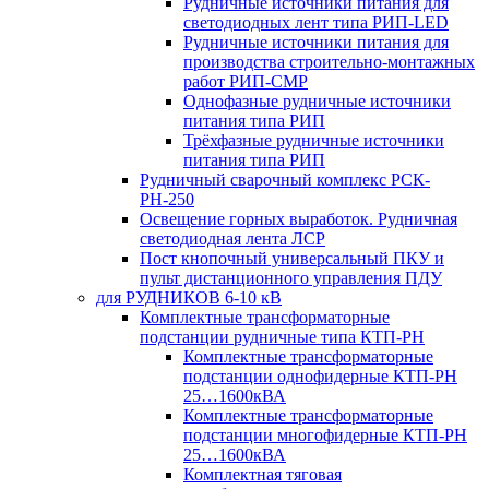
Рудничные источники питания для
светодиодных лент типа РИП-LED
Рудничные источники питания для
производства строительно-монтажных
работ РИП-СМР
Однофазные рудничные источники
питания типа РИП
Трёхфазные рудничные источники
питания типа РИП
Рудничный сварочный комплекс РСК-
РН-250
Освещение горных выработок. Рудничная
светодиодная лента ЛСР
Пост кнопочный универсальный ПКУ и
пульт дистанционного управления ПДУ
для РУДНИКОВ 6-10 кВ
Комплектные трансформаторные
подстанции рудничные типа КТП-РН
Комплектные трансформаторные
подстанции однофидерные КТП-РН
25…1600кВА
Комплектные трансформаторные
подстанции многофидерные КТП-РН
25…1600кВА
Комплектная тяговая