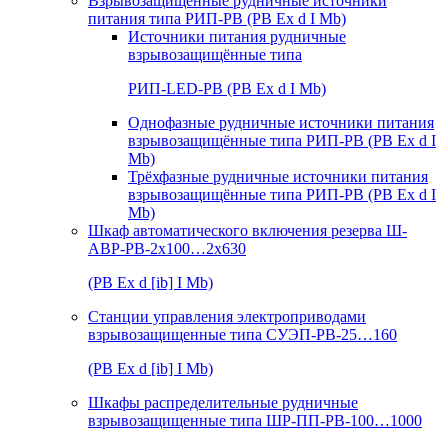
Взрывозащищенные рудничные источники
питания типа РИП-РВ (РВ Ex d I Mb)
Источники питания рудничные
взрывозащищённые типа
РИП-LED-РВ (РВ Ex d I Mb)
Однофазные рудничные источники питания
взрывозащищённые типа РИП-РВ (РВ Ex d I
Mb)
Трёхфазные рудничные источники питания
взрывозащищённые типа РИП-РВ (РВ Ex d I
Mb)
Шкаф автоматического включения резерва Ш-
АВР-РВ-2х100…2х630
(РВ Ex d [ib] I Mb)
Станции управления электроприводами
взрывозащищенные типа СУЭП-РВ-25…160
(РВ Ex d [ib] I Mb)
Шкафы распределительные рудничные
взрывозащищенные типа ШР-ПП-РВ-100…1000