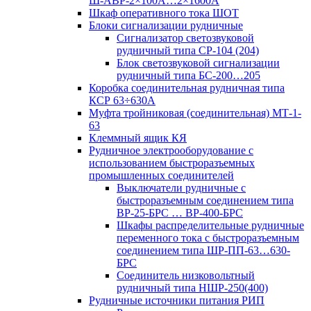
Ш-АВР-2×100А…2×1600А
Шкаф оперативного тока ШОТ
Блоки сигнализации рудничные
Сигнализатор светозвуковой
рудничный типа СР-104 (204)
Блок светозвуковой сигнализации
рудничный типа БС-200…205
Коробка соединительная рудничная типа
КСР 63÷630А
Муфта тройниковая (соединительная) МТ-1-
63
Клеммный ящик КЯ
Рудничное электрооборудование с
использованием быстроразъемных
промышленных соединителей
Выключатели рудничные с
быстроразъемным соединением типа
ВР-25-БРС … ВР-400-БРС
Шкафы распределительные рудничные
переменного тока с быстроразъемным
соединением типа ШР-ПП-63…630-
БРС
Соединитель низковольтный
рудничный типа НШР-250(400)
Рудничные источники питания РИП