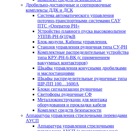
Дробильно-доставочные и сортировочные
комплексы ДДК и ДСК
Система автоматического управления
поточно-транспортными системами САУ
ПТС «Оператор РН»
Устройство плавного пуска высоковольтное
УППВ-РН-6(10)кВ
Блок-модули. Кабины управления.
Станция управления рудничная типа СУ-РН
Комплектные распределительные устройства
типа КРУ-РН-6-ВК (с применением
вакуумных контакторов)
Шкафы управления конусными дробилками
и маслостанциями
Шкафы распределительные рудничные типа
ШР-ПП 100…1600А
Блоки сигнализации рудничные
Светофоры рудничные СФ
Металлоконструкции для монтажа
оборудования и прокладки кабеля
Комплект средств безопасности
Аппаратура управления стрелочными переводами
АУСП
Аппаратура управления стрелочными