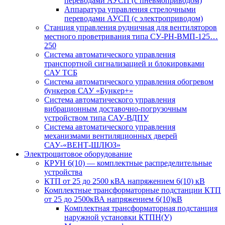
переводами АУСП (с пневмоприводом)
Аппаратура управления стрелочными
переводами АУСП (с электроприводом)
Станция управления рудничная для вентиляторов
местного проветривания типа СУ-РН-ВМП-125…
250
Система автоматического управления
транспортной сигнализацией и блокировками
САУ ТСБ
Система автоматического управления обогревом
бункеров САУ «Бункер+»
Система автоматического управления
вибрационным доставочно-погрузочным
устройством типа САУ-ВДПУ
Система автоматического управления
механизмами вентиляционных дверей
САУ-«ВЕНТ-ШЛЮЗ»
Электрощитовое оборудование
КРУН 6(10) — комплектные распределительные
устройства
КТП от 25 до 2500 кВА напряжением 6(10) кВ
Комплектные трансформаторные подстанции КТП
от 25 до 2500кВА напряжением 6(10)кВ
Комплектная трансформаторная подстанция
наружной установки КТПН(У)