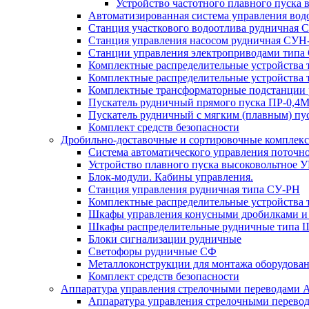
Устройство частотного плавного пуска
Автоматизированная система управления во
Станция участкового водоотлива руднична
Станция управления насосом рудничная С
Станции управления электроприводами типа
Комплектные распределительные устройства
Комплектные распределительные устройства 
Комплектные трансформаторные подстанции
Пускатель рудничный прямого пуска ПР-0,
Пускатель рудничный с мягким (плавным)
Комплект средств безопасности
Дробильно-доставочные и сортировочные компле
Система автоматического управления поточ
Устройство плавного пуска высоковольтное 
Блок-модули. Кабины управления.
Станция управления рудничная типа СУ-РН
Комплектные распределительные устройства 
Шкафы управления конусными дробилками и
Шкафы распределительные рудничные типа
Блоки сигнализации рудничные
Светофоры рудничные СФ
Металлоконструкции для монтажа оборудован
Комплект средств безопасности
Аппаратура управления стрелочными переводами
Аппаратура управления стрелочными перево