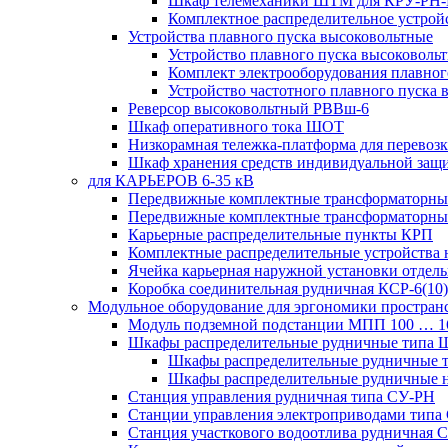
Шкаф телемеханики ШТМ для КРУ-РН
Комплектное распределительное устрой
Устройства плавного пуска высоковольтные
Устройство плавного пуска высоковол
Комплект электрооборудования плавног
Устройство частотного плавного пуска
Реверсор высоковольтный РВВш-6
Шкаф оперативного тока ШОТ
Низкорамная тележка-платформа для перевозк
Шкаф хранения средств индивидуальной за
для КАРЬЕРОВ 6-35 кВ
Передвижные комплектные трансформаторные
Передвижные комплектные трансформаторн
Карьерные распределительные пункты КРП
Комплектные распределительные устройства
Ячейка карьерная наружной установки отдел
Коробка соединительная рудничная КСР-6(10)
Модульное оборудование для эргономики простран
Модуль подземной подстанции МПП 100 … 
Шкафы распределительные рудничные типа
Шкафы распределительные рудничные
Шкафы распределительные рудничные н
Станция управления рудничная типа СУ-РН
Станции управления электроприводами типа
Станция участкового водоотлива руднична