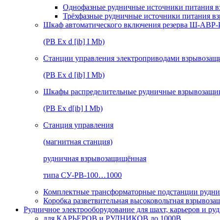
Однофазные рудничные источники питания в
Трёхфазные рудничные источники питания в
Шкаф автоматического включения резерва Ш-АВР
(РВ Ex d [ib] I Mb)
Станции управления электроприводами взрывоз
(РВ Ex d [ib] I Mb)
Шкафы распределительные рудничные взрывозащ
(РВ Ex d[ib] I Mb)
Станция управления
(магнитная станция)
рудничная взрывозащищённая
типа СУ-РВ-100…1000
Комплектные трансформаторные подстанции рудни
Коробка разветвительная высоковольтная взрывоз
Рудничное электрооборудование для шахт, карьеров и ру
для КАРЬЕРОВ и РУДНИКОВ до 1000В