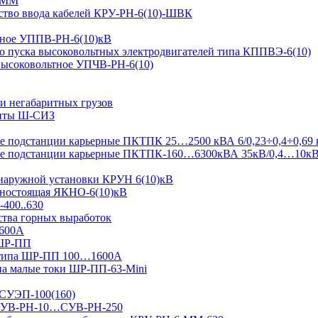
-ММ
ство ввода кабелей КРУ-РН-6(10)-ШВК
ьтное УППВ-РН-6(10)кВ
о пуска высоковольтных электродвигателей типа КППВЭ-6(10)
 высоковольтное УПЧВ-РН-6(10)
и негабаритных грузов
щиты Ш-СИЗ
 подстанции карьерные ПКТПК 25…2500 кВА 6/0,23÷0,4÷0,69 
ые подстанции карьерные ПКТПК-160…6300кВА 35кВ/0,4…10к
 наружной установки КРУН 6(10)кВ
ьностоящая ЯКНО-6(10)кВ
-400..630
ства горных выработок
1600А
 ШР-ПП
 типа ШР-ПП 100…1600А
а малые токи ШР-ПП-63-Mini
 СУЭП-100(160)
я СУВ-РН-10…СУВ-РН-250