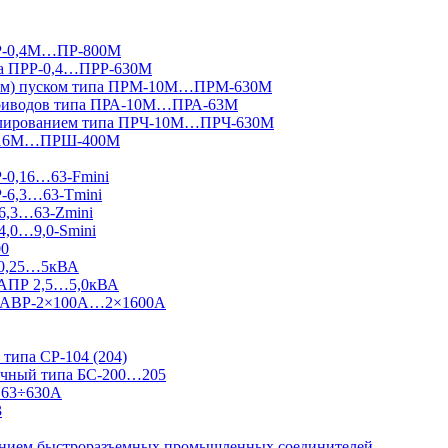
ПР-0,4М…ПР-800М
па ПРР-0,4…ПРР-630М
вным) пуском типа ПРМ-10М…ПРМ-630М
приводов типа ПРА-10М…ПРА-63М
гулированием типа ПРЧ-10М…ПРЧ-630М
Ш-16М…ПРШ-400М
Р-0,16…63-Fmini
Р-6,3…63-Tmini
6,3…63-Zmini
4,0…9,0-Smini
00
 0,25…5кВА
 АПР 2,5…5,0кВА
 Ш-АВР-2×100А…2×1600А
типа СР-104 (204)
ничный типа БС-200…205
 63÷630А
3
ванием быстроразъемных промышленных соединителей