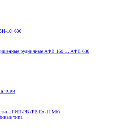
ВИ-10÷630
ащищенные рудничные АФВ-160 … АФВ-630
 ЛСР-РВ
типа РИП-РВ (РВ Ex d I Mb)
ённые типа