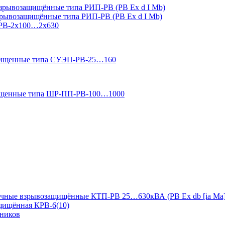
зрывозащищённые типа РИП-РВ (РВ Ex d I Mb)
зрывозащищённые типа РИП-РВ (РВ Ex d I Mb)
-РВ-2х100…2х630
ащищенные типа СУЭП-РВ-25…160
ищенные типа ШР-ПП-РВ-100…1000
чные взрывозащищённые КТП-РВ 25…630кВА (РВ Ex db [ia Ma]
ащищённая КРВ-6(10)
дников