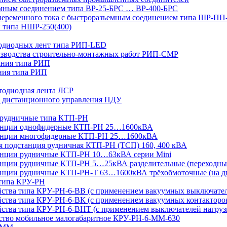
мным соединением типа ВР-25-БРС … ВР-400-БРС
переменного тока с быстроразъемным соединением типа ШР-П
 типа НШР-250(400)
тодиодных лент типа РИП-LED
изводства строительно-монтажных работ РИП-СМР
ания типа РИП
ния типа РИП
тодиодная лента ЛСР
 дистанционного управления ПДУ
 рудничные типа КТП-РН
танции однофидерные КТП-РН 25…1600кВА
танции многофидерные КТП-РН 25…1600кВА
ая подстанция рудничная КТП-РН (ТСП) 160, 400 кВА
анции рудничные КТП-РН 10…63кВА серии Mini
анции рудничные КТП-РН 5…25кВА разделительные (переходны
нции рудничные КТП-РН-Т 63…1600кВА трёхобмоточные (на дв
 типа КРУ-РН
йства типа КРУ-РН-6-ВВ (с применением вакуумных выключате
ства типа КРУ-РН-6-ВК (с применением вакуумных контакторо
йства типа КРУ-РН-6-ВНТ (с применением выключателей нагруз
йство мобильное малогабаритное КРУ-РН-6-ММ-630