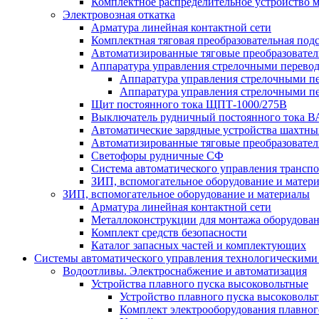
Комплектное распределительное устройство
Электровозная откатка
Арматура линейная контактной сети
Комплектная тяговая преобразовательная по
Автоматизированные тяговые преобразовате
Аппаратура управления стрелочными перев
Аппаратура управления стрелочными п
Аппаратура управления стрелочными п
Щит постоянного тока ЩПТ-1000/275В
Выключатель рудничный постоянного тока
Автоматические зарядные устройства шахтн
Автоматизированные тяговые преобразовате
Светофоры рудничные СФ
Система автоматического управления трансп
ЗИП, вспомогательное оборудование и матер
ЗИП, вспомогательное оборудование и материалы
Арматура линейная контактной сети
Металлоконструкции для монтажа оборудован
Комплект средств безопасности
Каталог запасных частей и комплектующих
Системы автоматического управления технологическими
Водоотливы. Электроснабжение и автоматизация
Устройства плавного пуска высоковольтные
Устройство плавного пуска высоковол
Комплект электрооборудования плавног