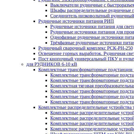
Выключатели рудничные с быстроразъе
Шкафы распределительные рудничные 
Соединитель низковольтный рудничный
Рудничные источники питания РИП
Рудничные источники питания для све
Рудничные источники питания для про
Однофазные рудничные источники пит
Трёхфазные рудничные источники пита
Рудничный сварочный комплекс РСК-РН-250
Освещение горных выработок. Рудничная све
Пост кнопочный универсальный ПКУ и пульт
для РУДНИКОВ 6-10 кВ
Комплектные трансформаторные подстанции
Комплектные трансформаторные подс
Комплектные трансформаторные подс
Комплектная тяговая преобразовательн
Комплектные трансформаторные подст
Комплектные трансформаторные подст
Комплектные трансформаторные подста
Комплектные распределительные устройства
Комплектные распределительные устро
Комплектные распределительные устрой
Комплектные распределительные устро
Комплектное распределительное устро