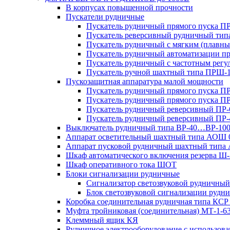
В корпусах повышенной прочности
Пускатели рудничные
Пускатель рудничный прямого пуска 
Пускатель реверсивный рудничный ти
Пускатель рудничный с мягким (пла
Пускатель рудничный автоматизации 
Пускатель рудничный с частотным ре
Пускатель ручной шахтный типа ПР
Пускозащитная аппаратура малой мощности
Пускатель рудничный прямого пуска П
Пускатель рудничный прямого пуска П
Пускатель рудничный реверсивный ПР-
Пускатель рудничный реверсивный ПР-
Выключатель рудничный типа ВР-40…ВР-10
Аппарат осветительный шахтный типа АОШ
Аппарат пусковой рудничный шахтный типа
Шкаф автоматического включения резерва
Шкаф оперативного тока ШОТ
Блоки сигнализации рудничные
Сигнализатор светозвуковой рудничный 
Блок светозвуковой сигнализации руд
Коробка соединительная рудничная типа КСР
Муфта тройниковая (соединительная) МТ-1-6
Клеммный ящик КЯ
Рудничное электрооборудование с использо