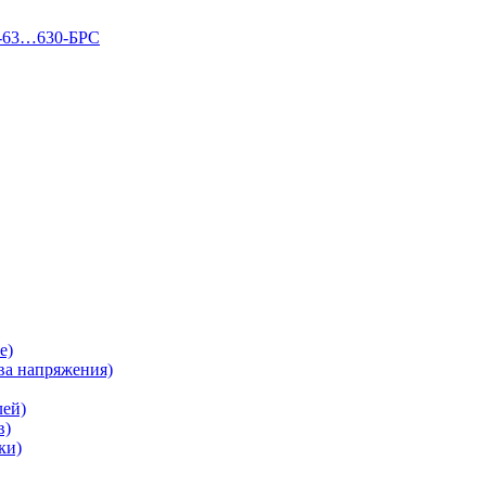
П-63…630-БРС
е)
а напряжения)
лей)
в)
ки)