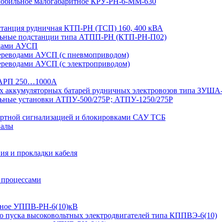
 мобильное малогабаритное КРУ-РН-6-ММ-630
дстанция рудничная КТП-РН (ТСП) 160, 400 кВА
льные подстанции типа АТПП-РН (КТП-РН-П02)
одами АУСП
ереводами АУСП (с пневмоприводом)
ереводами АУСП (с электроприводом)
 ВАРП 250…1000А
ых аккумуляторных батарей рудничных электровозов типа ЗУША
льные установки АТПУ-500/275Р; АТПУ-1250/275Р
ортной сигнализацией и блокировками САУ ТСБ
иалы
ия и прокладки кабеля
 процессами
ьтное УППВ-РН-6(10)кВ
о пуска высоковольтных электродвигателей типа КППВЭ-6(10)