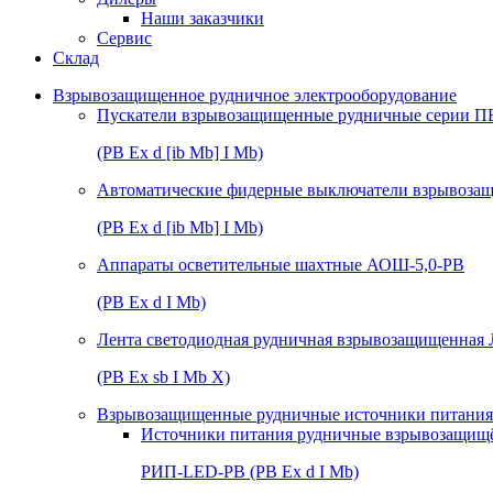
Наши заказчики
Сервис
Склад
Взрывозащищенное рудничное электрооборудование
Пускатели взрывозащищенные рудничные серии П
(РВ Ex d [ib Mb] I Mb)
Автоматические фидерные выключатели взрывоз
(РВ Ex d [ib Mb] I Mb)
Аппараты осветительные шахтные АОШ-5,0-РВ
(РВ Ex d I Mb)
Лента светодиодная рудничная взрывозащищенная
(РВ Ex sb I Mb Х)
Взрывозащищенные рудничные источники питания 
Источники питания рудничные взрывозащищ
РИП-LED-РВ (РВ Ex d I Mb)