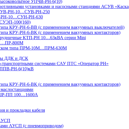
 высоковольтное УПЧВ-РН-6(10)
доотливными установками и насосными станциями АСУВ «Каска
я СУВ-РН-10…СУВ-РН-250
УН-РН-10…СУН-РН-630
 СУЭП-100(160)
 типа КРУ-РН-6-ВВ (с применением вакуумных выключателей)
типа КРУ-РН-6-ВК (с применением вакуумных контакторов)
 рудничные КТП-РН 10…63кВА серии Mini
4М…ПР-800М
 пуском типа ПРМ-10М…ПРМ-630М
ксы ДДК и ДСК
но-транспортными системами САУ ПТС «Оператор РН»
УППВ-РН-6(10)кВ
типа КРУ-РН-6-ВК (с применением вакуумных контакторов)
 маслостанциями
 ШР-ПП 100…1600А
ия и прокладки кабеля
 АУСП
дами АУСП (с пневмоприводом)